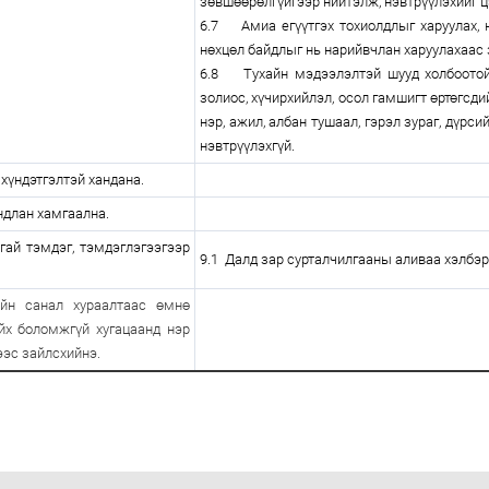
зөвшөөрөлгүйгээр нийтэлж, нэвтрүүлэхийг ц
6.7 Амиа егүүтгэх тохиолдлыг харуулах, н
нөхцөл байдлыг нь нарийвчлан харуулахаас 
6.8 Тухайн мэдээлэлтэй шууд холбоотой 
золиос, хүчирхийлэл, осол гамшигт өртөгсди
нэр, ажил, албан тушаал, гэрэл зураг, дүрс
нэвтрүүлэхгүй.
 хүндэтгэлтэй хандана.
ндлан хамгаална.
сгай тэмдэг, тэмдэглэгээгээр
9.1 Далд зар сурталчилгааны аливаа хэлбэр
ийн санал хураалтаас өмнө
ийх боломжгүй хугацаанд нэр
ээс зайлсхийнэ.