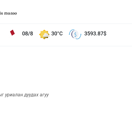
йн төлөө
08/8
30°C
3593.87
$
Соёл урлаг
ой хөгжлийн зорилго -
Сонгодог урлаг
Ардын урлаг
Дүрслэх урлаг
г уриалан дуудах агуу
Өв соёл
таг
Кино урлаг
 орчин
Цирк
ол
Рок поп, хип хоп
энд