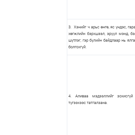
3. Хэнийг ч арьс өнгө, яс үндэс, гар
хөгжлийн бэрхшээл, эрүүл мэнд, б
шүтлэг, гэр бүлийн байдлаар нь ялг
болгохгүй.
4. Аливаа мэдээллийг зохисгүй 
түгээхээс татгалзана.