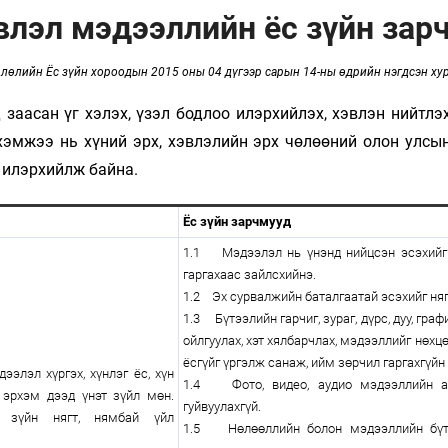
Ханш
влэл мэдээллийн ёс зүйн зар
Хэрэг з
Эрэлттэй мэдээ
Эрүүл м
лөлийн Ёс зүйн хороодын 2015 оны 04 дүгээр сарын 14-ны өдрийн
нэгдсэн ху
Хууль ёс
заасан үг хэлэх, үзэл бодлоо илэрхийлэх, хэвлэн нийтлэ
Хүмүүс
хэмжээ нь хүний эрх, хэвлэлийн эрх чөлөөний олон улс
Албаны 
р илэрхийлж байна.
Бусад
Ёс зүйн зарчмууд
Life style
Ярилцл
1.1 Мэдээлэл нь үнэнд нийцсэн эсэхийг 
гаргахаас зайлсхийнэ.
Зөвлөгөө
Хоймор
1.2 Эх сурвалжийн баталгаатай эсэхийг ня
1.3 Бүтээлийн гарчиг, зураг, дүрс, дуу, граф
Өнөөдрийн тухай
Уншигч-
ойлгуулах, хэт хялбарчлах, мэдээллийг нөх
ёсгүйг үргэлж санаж, ийм зөрчил гаргахгүйн
элэл хүргэх, хүнлэг ёс, хүн
1.4 Фото, видео, аудио мэдээллийн агу
 эрхэм дээд үнэт зүйл мөн.
гуйвуулахгүй.
л зүйн нягт, нямбай үйл
1.5 Нөлөөллийн болон мэдээллийн бүтэ
өл