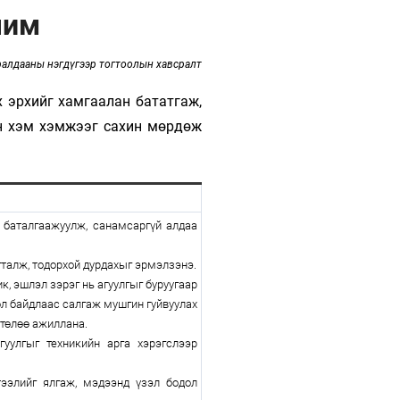
Урлагтай яриа
чим
өрчил
энд-Эрхэм баян
ралдааны нэгдүгээр тогтоолын хавсралт
х эрхийг хамгаалан бататгаж,
ын хэм хэмжээг сахин мөрдөж
хүний үг
ага
Бусад
баталгаажуулж, санамсаргүй алдаа
Фото
гталж, тодорхой дурдахыг эрмэлзэнэ.
ик, эшлэл зэрэг нь агуулгыг буруугаар
сурвалжлагч
Видео
цөл байдлаас салгаж мушгин гуйвуулах
Инфографик
 төлөө ажиллана.
Санал асуулга
улгыг техникийн арга хэрэгслээр
элийг ялгаж, мэдээнд үзэл бодол