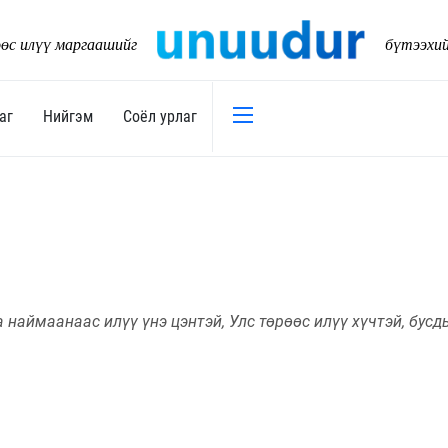
өс илүү маргаашийг
бүтээхи
аг
Нийгэм
Соёл урлаг
Эдийн засаг
Нийгэм
Төсөв
Тогтворт
17
Уул уурхай
Танилц
Хөрөнгийн зах зээл
наймаанаас илүү үнэ цэнтэй, Улс төрөөс илүү хүчтэй, бусды
Нийслэл
Банк санхүү
Орон ну
Хөдөө аж ахуй
Байгаль
Дэд бүтэц
Боловср
Бизнес
Эрүүл м