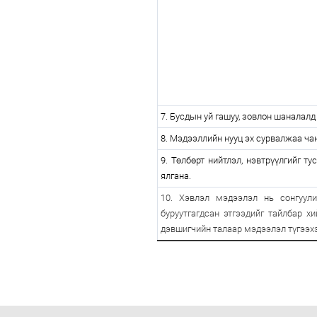
7. Бусдын уй гашуу, зовлон шаналалд
8. Мэдээллийн нууц эх сурвалжаа ча
9. Төлбөрт нийтлэл, нэвтрүүлгийг ту
ялгана.
10. Хэвлэл мэдээлэл нь сонгуул
буруутгагдсан этгээдийг тайлбар х
дэвшигчийн талаар мэдээлэл түгээх