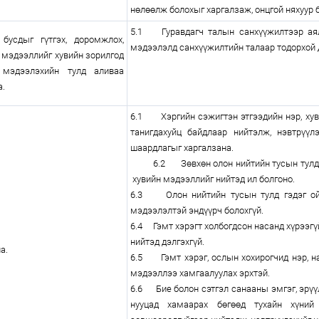
нөлөөлж болохыг харгалзаж, онцгой няхуур
5.1 Гуравдагч талын санхүүжилтээр аял
 бусдыг гүтгэх, доромжлох,
мэдээлэлд санхүүжилтийн талаар тодорхой 
 мэдээллийг хувийн зорилгод
мэдээлэхийн тулд аливаа
а.
6.1 Хэргийн сэжигтэн этгээдийн нэр, хув
танигдахуйц байдлаар нийтэлж, нэвтрүүл
шаардлагыг харгалзана.
6.2 Зөвхөн олон нийтийн тусын тулд
хувийн мэдээллийг нийтэд ил болгоно.
6.3 Олон нийтийн тусын тулд гэдэг ойл
мэдээлэлтэй эндүүрч болохгүй.
6.4 Гэмт хэрэгт холбогдсон насанд хүрээгү
нийтэд дэлгэхгүй.
а.
6.5 Гэмт хэрэг, ослын хохирогчид нэр, на
мэдээллээ хамгаалуулах эрхтэй.
6.6 Бие болон сэтгэл санааны эмгэг, эрүү
нууцад хамаарах бөгөөд тухайн хүний