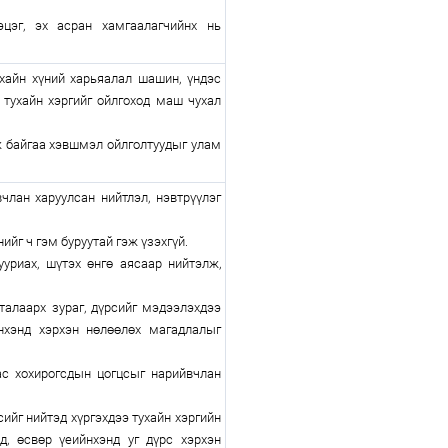
цэг, эх асран хамгаалагчийнх нь
хайн хүний харьяалал шашин, үндэс
н тухайн хэргийг ойлгоход маш чухал
 байгаа хэвшмэл ойлголтуудыг улам
лан харуулсан нийтлэл, нэвтрүүлэг
ийг ч гэм буруутай гэж үзэхгүй.
риах, шүтэх өнгө аясаар нийтэлж,
алаарх зураг, дүрсийг мэдээлэхдээ
йнхэнд хэрхэн нөлөөлөх магадлалыг
 хохирогсдын цогцсыг нарийвчлан
сийг нийтэд хүргэхдээ тухайн хэргийн
д, өсвөр үеийнхэнд уг дүрс хэрхэн