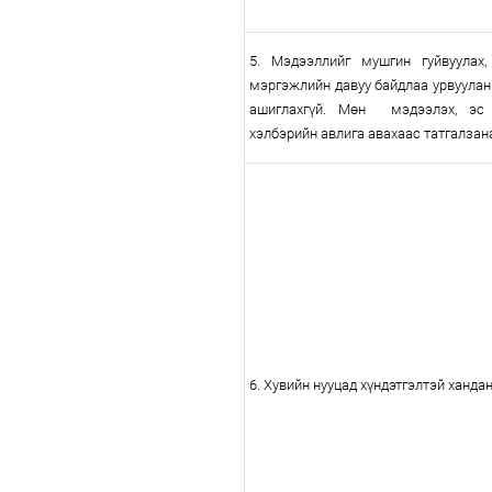
5. Мэдээллийг мушгин гуйвуулах,
мэргэжлийн давуу байдлаа урвуулан
ашиглахгүй. Мөн мэдээлэх, эс 
хэлбэрийн авлига авахаас татгалзан
6. Хувийн нууцад хүндэтгэлтэй хандан