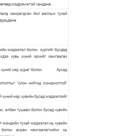
 бөгөөд мэдрэмжтэй хандана.
алд хамрагдсан бол аяллын тухай
дурьдана.
ийн мэдээлэл болон зургийг бусдад
эхдээ хувь хүний эрхийг хамгаалах
 хүний нэр, зураг болон бусад
голтыг “олон нийтэд сонирхолтой”
й хүний нэр, хувийн бусад мэдээллийг
с, албан тушаал болон бусад хувийн
л мэндийн тухай мэдээлэл нь хувийн
 болон асран хамгаалагчийнх нь