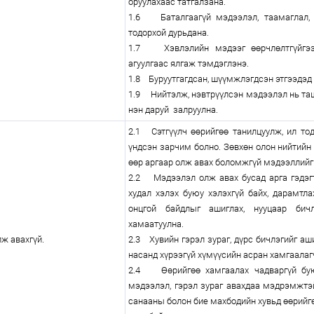
оруулахаас татгалзана.
1.6 Баталгаагүй мэдээлэл, таамаглал,
тодорхой дурьдана.
1.7 Хэвлэлийн мэдээг өөрчлөлтгүйгээ
агуулгаас ялгаж тэмдэглэнэ.
1.8 Буруутгагдсан, шүүмжлэгдсэн этгээдэд 
1.9 Нийтэлж, нэвтрүүлсэн мэдээлэл нь таш
нэн даруй залруулна.
2.1 Сэтгүүлч өөрийгөө танилцуулж, ил то
үндсэн зарчим болно. Зөвхөн олон нийтийн 
өөр аргаар олж авах боломжгүй мэдээллийг 
2.2 Мэдээлэл олж авах бусад арга гэдэгт
худал хэлэх буюу хэлэхгүй байх, дарамтла
онцгой байдлыг ашиглах, нууцаар бич
хамаатуулна.
ж авахгүй.
2.3 Хувийн гэрэл зураг, дүрс бичлэгийг аш
насанд хүрээгүй хүмүүсийн асран хамгаалаг
2.4 Өөрийгөө хамгаалах чадваргүй бую
мэдээлэл, гэрэл зураг авахдаа мэдрэмжтэ
санааны болон бие махбодийн хувьд өөрийгө