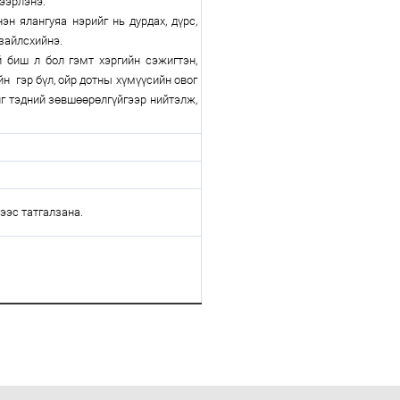
ээрлэнэ.
эн ялангуяа нэрийг нь дурдах, дүрс,
зайлсхийнэ.
биш л бол гэмт хэргийн сэжигтэн,
йн гэр бүл, ойр дотны хүмүүсийн овог
ийг тэдний зөвшөөрөлгүйгээр нийтэлж,
ээс татгалзана.