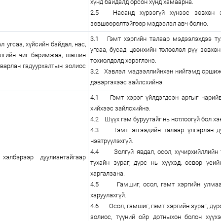
хүнд байдалд орсон хүнд хамаарна.
2.5 Насанд хүрээгүй хүнээс зөвхөн э
зөвшөөрөлтэйгөөр мэдээлэл авч болно.
3.1 Гэмт хэргийн талаар мэдээлэхдээ ту
ал угсаа, хүйсийн байдал, нас,
угсаа, бусад цөөнхийн төлөөлөл рүү зөвхө
элгийн чиг баримжаа, шашин
тохиолдолд хэрэглэнэ.
аварлан гадуурхалтын золиос
3.2 Хэвлэл мэдээллийнхэн нийгэмд оршиж
дэвэргэхээс зайлсхийнэ.
4.1 Гэмт хэрэг үйлдэгдсэн аргыг нарийвч
хийхээс зайлсхийнэ.
4.2 Шүүх гэм буруутайг нь нотлоогүй бол хэн
4.3 Гэмт этгээдийн талаар үлгэрлэн дуу
нэвтрүүлэхгүй.
4.4 Золгүй явдал, осол, хүчирхийллийн т
хэлбэрээр дуулиантайгаар
тухайн зураг, дүрс нь хүүхэд, өсвөр үеи
харгалзана.
4.5 Гамшиг, осол, гэмт хэргийн улмаас
харуулахгүй.
4.6 Осол, гамшиг, гэмт хэргийн зураг, дүр
золиос, түүний ойр дотныхон болон хүүхэ