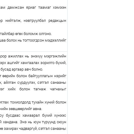
 ам дамжсан яриаг таамаг хэмээн
р нийтэлж, нэвтрүүлбэл редакцын
тайлбар өгөх боломж олгоно.
аа болох нь тогтоогдсон мэдээллийг
доор ажиллах нь энэхүү мэргэжлийн
эрх ашгийг хамгаалах зорилго бүхий,
бусад аргаар авч болно.
 өөрийн болон байгууллагын нэрийг
х, айлган сүрдүүлэх, сэтгэл санааны
лэг хийх болон тагнаж чагнахыг
иглах тохиолдолд тухайн хүний болон
чийн зөвшөөрлийг авна.
у бусдаас хамаарал бүхий хүнээс
й хандана. Энэ нь юун түрүүнд оюун
ө захирах чадваргүй, сэтгэл санааны