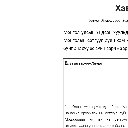
126-гийн НЭГ
Хэ
Хэвлэл Мэдээллийн Зөв
Монгол улсын Үндсэн хуульд 
Монголын сэтгүүл зүйн хэм 
буйг энэхүү ёс зүйн зарчмаа
Ёс зүйн зарчим/бүлэг
Ертөнц
Спорт
Нийгэм
Бөх
Техник технологи
Сагсан бөмбөг
Шинжлэх ухаан
Хөлбөмбөг
1. Олон түмэнд үнэнд нийцсэн мэдэ
Сонин хачин
Олимпын төрөл
чанарыг эрхэмлэх нь сэтгүүл зүйн
Дэлхийн монгол
Тулааны спорт
Мэдээллийг нягтлах нь сэтгүү
ажиллагааны үндсэн зарчим болно.
Олимпын бус төр