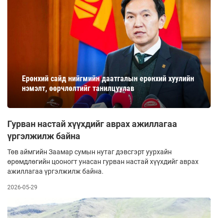
Ерөнхий сайд нийгмийн даатгалын ерөнхий хуулийн
нэмэлт, өөрчлөлтийг танилцуулав
Гурван настай хүүхдийг аврах ажиллагаа
үргэлжилж байна
Төв аймгийн Заамар сумын нутаг дэвсгэрт уурхайн
өрөмдлөгийн цооногт унасан гурван настай хүүхдийг аврах
ажиллагаа үргэлжилж байна.
2026-05-29