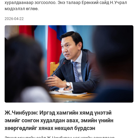
хуралдаанаар зогсоолоо. Энэ талаар Ерөнхий сайд Н.Учрал
мэдээлэл өглөө.
2026-04-22
Ж.Чинбүрэн: Иргэд хамгийн хямд үнэтэй
эмийг сонгон худалдан авах, эмийн үнийн
хөөргөдлийг хянах нөхцөл бүрдсэн
Эрүүл мэндийн сайд Ж.Чинбүрэн цаг үеийн асуудлаар