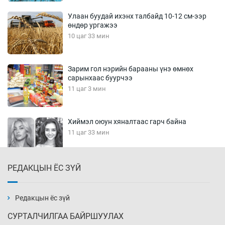
Улаан буудай ихэнх талбайд 10-12 см-ээр
өндөр ургажээ
10 цаг 33 мин
Зарим гол нэрийн барааны үнэ өмнөх
сарынхаас буурчээ
11 цаг 3 мин
Хиймэл оюун хяналтаас гарч байна
11 цаг 33 мин
РЕДАКЦЫН ЁС ЗҮЙ
Эмэгтэйчүүд Бээжин, эрэгтэйчүүд Японд
бэлтгэл базаахаар хилийн дээс алхлаа
12 цаг 3 мин
Редакцын ёс зүй
СУРТАЛЧИЛГАА БАЙРШУУЛАХ