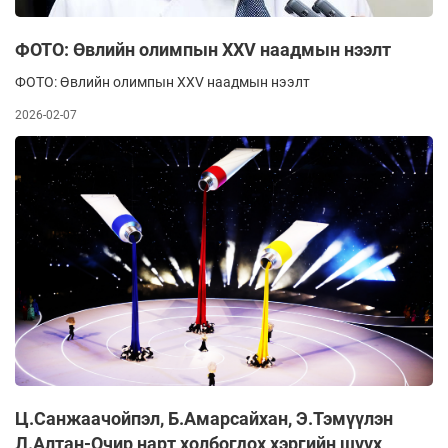
ФОТО: Өвлийн олимпын XXV наадмын нээлт
ФОТО: Өвлийн олимпын XXV наадмын нээлт
2026-02-07
Ц.Санжаачойпэл, Б.Амарсайхан, Э.Тэмүүлэн
Л.Алтан-Очир нарт холбогдох хэргийн шүүх