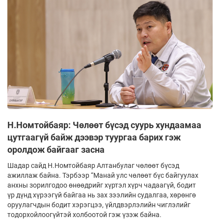
Н.Номтойбаяр: Чөлөөт бүсэд суурь хундаамаа
цутгаагүй байж дээвэр туургаа барих гэж
оролдож байгааг засна
Шадар сайд Н.Номтойбаяр Алтанбулаг чөлөөт бүсэд
ажиллаж байна. Тэрбээр “Манай улс чөлөөт бүс байгуулах
анхны зорилгодоо өнөөдрийг хүртэл хүрч чадаагүй, бодит
үр дүнд хүрээгүй байгаа нь зах зээлийн судалгаа, хөрөнгө
оруулагчдын бодит хэрэгцээ, үйлдвэрлэлийн чиглэлийг
тодорхойлоогүйтэй холбоотой гэж үзэж байна.