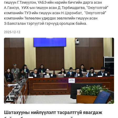
гишүүн Г.Тэмүүлэн, ҮАБЗ-ийн нарийн бичгийн дарга асан
А.Гансүх, УИХ-ын гишүүн асан Д.Тэрбишдагва, “Оюутолгой”
компанийн ТУЗ-ийн гишүүн асан Н.Цэрэнбат, “Оюутолгой”
компанийн Төлөөлөн удирдах зөвлөлийн гишүүн асан
Э.Баясгалан тэргүүтэй гэрчүүд оролцож байна.
2025-12-12
Шатахууны нийлүүлэлт тасралтгүй явагдаж