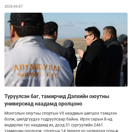
2026-05-07
Түрүүлсэн баг, тамирчид Дэлхийн оюутны
универсиад наадамд оролцоно
Монголын оюутны спортын VII наадмын шигшээ тэмцээн
болж, шилдгүүдээ тодруулсаар байна. Ирэх сарын 8-нд
өндөрлөх тус наадамд их, дээд 31 сургуулийн 2461
тамирчин оролцож, спортын 14 төрөлд ур чадвараа сорьж