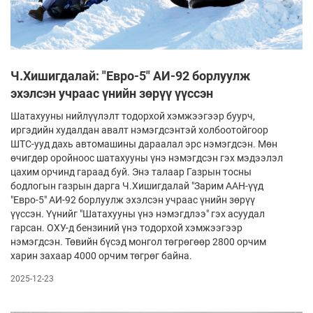
Ч.Хишигдалай: "Евро-5" АИ-92 борлуулж
эхэлсэн учраас үнийн зөрүү үүссэн
Шатахууны нийлүүлэлт тодорхой хэмжээгээр буурч,
иргэдийн худалдан авалт нэмэгдсэнтэй холбоотойгоор
ШТС-ууд дахь автомашины дараалал эрс нэмэгдсэн. Мөн
өчигдөр оройноос шатахууны үнэ нэмэгдсэн гэх мэдээлэл
цахим орчинд гараад буй. Энэ талаар Газрын тосны
бодлогын газрын дарга Ч.Хишигдалай "Зарим ААН-үүд
"Евро-5" АИ-92 борлуулж эхэлсэн учраас үнийн зөрүү
үүссэн. Үүнийг "Шатахууны үнэ нэмэгдлээ" гэх асуудал
гарсан. ОХУ-д бензиний үнэ тодорхой хэмжээгээр
нэмэгдсэн. Төвийн бүсэд монгол төгрөгөөр 2800 орчим
харин захаар 4000 орчим төгрөг байна.
2025-12-23