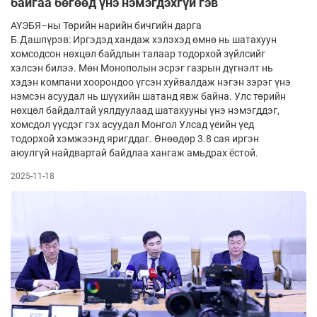
байгаа бөгөөд үнэ нэмэгдэхгүй гэв
АҮЭБЯ–ны Төрийн нарийн бичгийн дарга
Б.Дашпүрэв: Иргэдэд хандаж хэлэхэд өмнө нь шатахуун
хомсодсон нөхцөл байдлын талаар тодорхой зүйлсийг
хэлсэн билээ. Мөн Монополын эсрэг газрын дүгнэлт нь
хэдэн компани хоорондоо үгсэн хуйвалдаж нэгэн зэрэг үнэ
нэмсэн асуудал нь шүүхийн шатанд явж байна. Улс төрийн
нөхцөл байдалтай уялдуулаад шатахууны үнэ нэмэгддэг,
хомсдол үүсдэг гэх асуудал Монгол Улсад үеийн үед
тодорхой хэмжээнд яригддаг. Өнөөдөр 3.8 сая иргэн
аюулгүй найдвартай байдлаа хангаж амьдрах ёстой.
2025-11-18