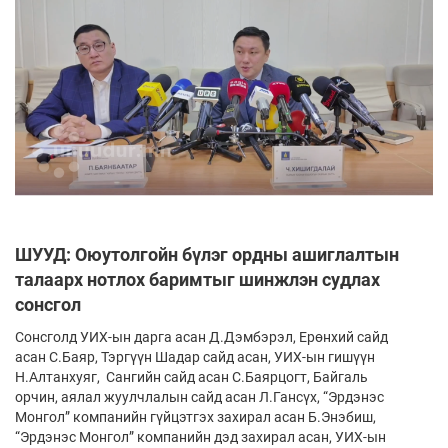
ШУУД: Оюутолгойн бүлэг ордны ашиглалтын
талаарх нотлох баримтыг шинжлэн судлах
сонсгол
Сонсголд УИХ-ын дарга асан Д.Дэмбэрэл, Ерөнхий сайд
асан С.Баяр, Тэргүүн Шадар сайд асан, УИХ-ын гишүүн
Н.Алтанхуяг, Сангийн сайд асан С.Баярцогт, Байгаль
орчин, аялал жуулчлалын сайд асан Л.Гансүх, “Эрдэнэс
Монгол” компанийн гүйцэтгэх захирал асан Б.Энэбиш,
“Эрдэнэс Монгол” компанийн дэд захирал асан, УИХ-ын