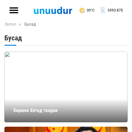
30°C
3593.87
$
Эхлэл
Бусад
Бусад
Хөршөө Хятад тандав