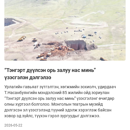
“Тэнгэрт дүүлсэн орь залуу нас минь”
үзэсгэлэн дэлгэлээ
Урлагийн гавьяат зүтгэлтэн, хөгжмийн зохиолч, удирдаач
Т.Насанбуянгийн мэндэлсний 85 жилийн ойд зориулан
“Тэнгэрт дүүлсэн орь залуу нас минь” үзэсгэлэнг өчигдөр
олны хүртээл болголоо. Монголын театрын музейд
дэлгэсэн эл үзэсгэлэнд түүний эдэлж хэрэглэж байсан
ховор эд зүйлс, түүхэн гэрэл зургуудыг дэлгэжээ.
2026-05-22