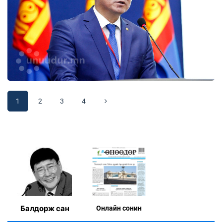
1
2
3
4
Балдорж сан
Онлaйн сонин