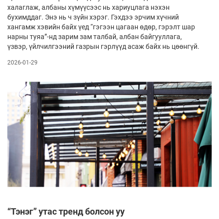
халаглаж, албаны хүмүүсээс нь хариуцлага нэхэн
бухимддаг. Энэ нь ч зүйн хэрэг. Гэхдээ эрчим хүчний
хангамж хэвийн байх үед “гэгээн цагаан өдөр, гэрэлт шар
нарны туяа”-нд зарим зам талбай, албан байгууллага,
үзвэр, үйлчилгээний газрын гэрлүүд асаж байх нь цөөнгүй.
2026-01-29
“Тэнэг” утас тренд болсон уу