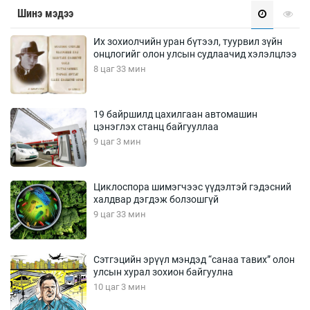
Шинэ мэдээ
Их зохиолчийн уран бүтээл, туурвил зүйн
онцлогийг олон улсын судлаачид хэлэлцлээ
8 цаг 33 мин
19 байршилд цахилгаан автомашин
цэнэглэх станц байгууллаа
9 цаг 3 мин
Циклоспора шимэгчээс үүдэлтэй гэдэсний
халдвар дэгдэж болзошгүй
9 цаг 33 мин
Сэтгэцийн эрүүл мэндэд “санаа тавих” олон
улсын хурал зохион байгуулна
10 цаг 3 мин