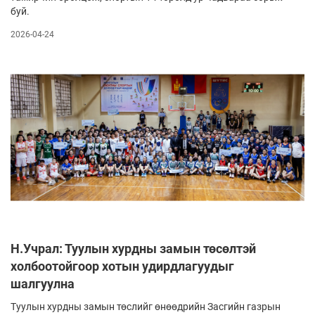
буй.
2026-04-24
Н.Учрал: Туулын хурдны замын төсөлтэй
холбоотойгоор хотын удирдлагуудыг
шалгуулна
Туулын хурдны замын төслийг өнөөдрийн Засгийн газрын