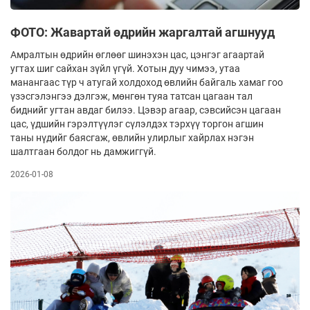
ФОТО: Жавартай өдрийн жаргалтай агшнууд
Амралтын өдрийн өглөөг шинэхэн цас, цэнгэг агаартай
угтах шиг сайхан зүйл үгүй. Хотын дуу чимээ, утаа
манангаас түр ч атугай холдоход өвлийн байгаль хамаг гоо
үзэсгэлэнгээ дэлгэж, мөнгөн туяа татсан цагаан тал
биднийг угтан авдаг билээ. Цэвэр агаар, сэвсийсэн цагаан
цас, үдшийн гэрэлтүүлэг сүлэлдэх тэрхүү торгон агшин
таны нү­­дийг баясгаж, өвлийн улирлыг хайрлах нэгэн
шалтгаан болдог нь дамжиггүй.
2026-01-08