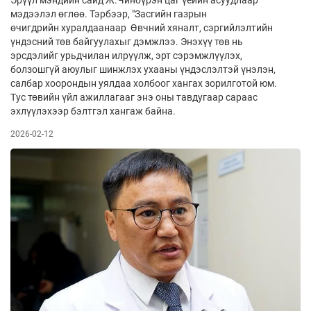
мэдээлэл өглөө. Тэрбээр, "Засгийн газрын
өчигдрийн хуралдаанаар Өвчний хяналт, сэргийлэлтийн
үндэсний төв байгуулахыг дэмжлээ. Энэхүү төв нь
эрсдэлийг урьдчилан илрүүлж, эрт сэрэмжлүүлэх,
болзошгүй аюулыг шинжлэх ухааны үндэслэлтэй үнэлэн,
салбар хоорондын уялдаа холбоог хангах зорилготой юм.
Тус төвийн үйл ажиллагааг энэ оны тавдугаар сараас
эхлүүлэхээр бэлтгэл хангаж байна.
2026-02-12