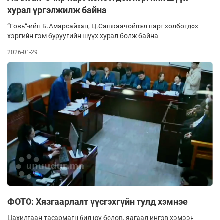
хурал үргэлжилж байна
“Говь“-ийн Б.Амарсайхан, Ц.Санжаачойпэл нарт холбогдох
хэргийн гэм буруугийн шүүх хурал болж байна
2026-01-29
ФОТО: Хязгаарлалт үүсгэхгүйн тулд хэмнэе
Цахилгаан тасармагц бид юу болов, яагаад ингэв хэмээн