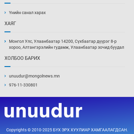
АНУ-ын Цэргийн кибер командлалаын
ажилтнууд амиа хорлох явдал эрс
нэмэгджээ
Үнийн санал харах
12 цаг 10 мин
ХАЯГ
Монголын шигшээ Хонконгийн багийг ялж,
эхний хожлоо авлаа
Монгол Улс, Улаанбаатар 14200, Сүхбаатар дүүрэг 8-р
12 цаг 33 мин
хороо, Алтангэрэлийн гудамж, Улаанбаатар зочид буудал
ХОЛБОО БАРИХ
Техникийн өндөр үзүүлэлттэй агаарын хөлөг
худалдан авах хүсэлтээ уламжлав
unuudur@mongolnews.mn
13 цаг 3 мин
976-11-330801
“Шатахууны бус, бодлогын хомсдол
нүүрлээд байна”
13 цаг 33 мин
Дөрвөн чиглэлд шөнийн автобус иргэдэд
Copyrights © 2010-2025 БҮХ ЭРХ ХУУЛИАР ХАМГААЛАГДСАН.
үйлчилж буй гэв