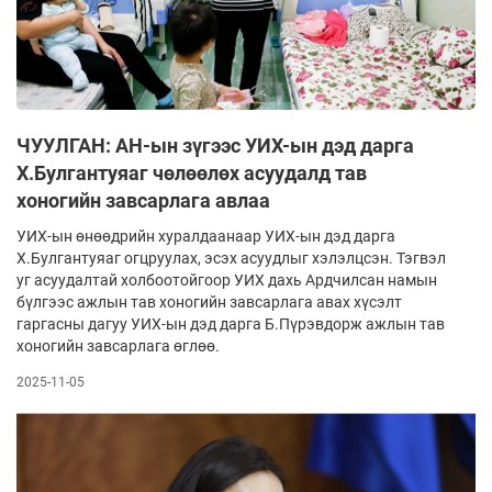
ЧУУЛГАН: АН-ын зүгээс УИХ-ын дэд дарга
Х.Булгантуяаг чөлөөлөх асуудалд тав
хоногийн завсарлага авлаа
УИХ-ын өнөөдрийн хуралдаанаар УИХ-ын дэд дарга
Х.Булгантуяаг огцруулах, эсэх асуудлыг хэлэлцсэн. Тэгвэл
уг асуудалтай холбоотойгоор УИХ дахь Ардчилсан намын
бүлгээс ажлын тав хоногийн завсарлага авах хүсэлт
гаргасны дагуу УИХ-ын дэд дарга Б.Пүрэвдорж ажлын тав
хоногийн завсарлага өглөө.
2025-11-05