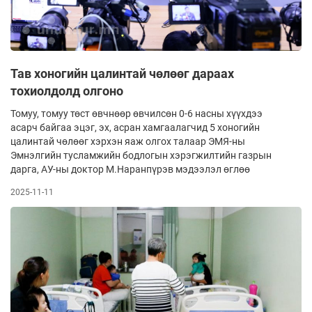
Тав хоногийн цалинтай чөлөөг дараах
тохиолдолд олгоно
Томуу, томуу төст өвчнөөр өвчилсөн 0-6 насны хүүхдээ
асарч байгаа эцэг, эх, асран хамгаалагчид 5 хоногийн
цалинтай чөлөөг хэрхэн яаж олгох талаар ЭМЯ-ны
Эмнэлгийн тусламжийн бодлогын хэрэгжилтийн газрын
дарга, АУ-ны доктор М.Наранпүрэв мэдээлэл өглөө
2025-11-11