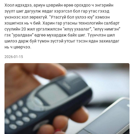
Хоол идэхдээ, ариун цэврийн өрөө орохдоо ч энгэрийн
зүүлт шиг дагуулж явдаг хэрэгсэл бол гар утас гэхэд
үнэнээс хол зөрөхгүй. “Утасгүй бол үхлээ юү” хэмээн
хошигнох нь ч бий. Харин гар утасны технологийн салбарт
сүүлийн 20 жил үргэлжилсэн “илүү ухаалаг”, “илүү нимгэн”
гэх “уралдаан” өдгөө мухардаж байх шиг. Түүнчлэн шил
шилээ дарж буй түмэн зүстэй утсыг тэсэн ядан захиалдаг
нь ч цөөрчээ.
2026-01-15