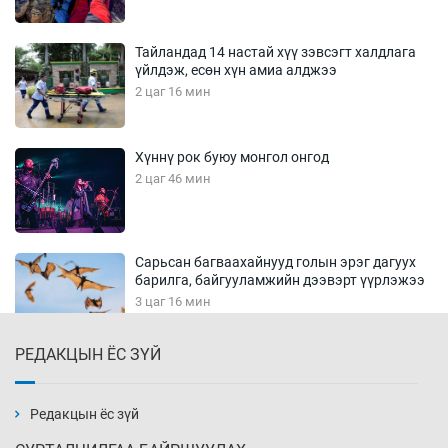
Тайландад 14 настай хүү зэвсэгт халдлага
үйлдэж, есөн хүн амиа алджээ
2 цаг 16 мин
Хүннү рок буюу монгол онгод
2 цаг 46 мин
Сарьсан багваахайнууд голын эрэг дагуух
барилга, байгууламжийн дээвэрт үүрлэжээ
3 цаг 16 мин
РЕДАКЦЫН ЁС ЗҮЙ
Цагдаагийн алба хаагчийг мөргөж зугтсан
этгээдийг илрүүлэв
3 цаг 46 мин
Редакцын ёс зүй