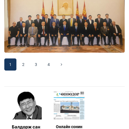
1
2
3
4
Балдорж сан
Онлaйн сонин