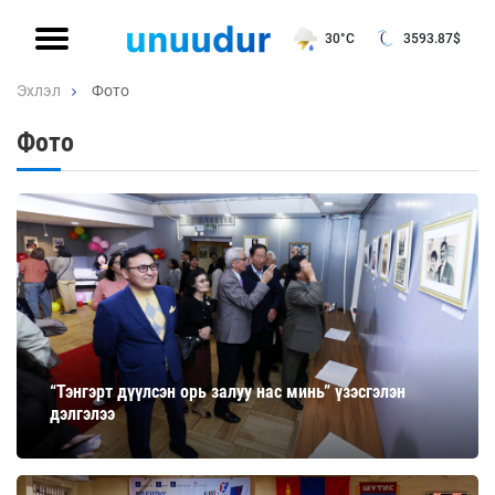
30°C
3593.87
$
Эхлэл
Фото
Фото
“Тэнгэрт дүүлсэн орь залуу нас минь” үзэсгэлэн
дэлгэлээ