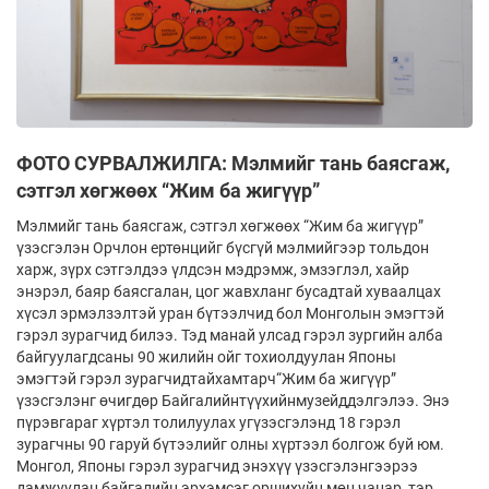
ФОТО СУРВАЛЖИЛГА: Мэлмийг тань баясгаж,
сэтгэл хөгжөөх “Жим ба жигүүр”
Мэлмийг тань баясгаж, сэтгэл хөгжөөх “Жим ба жигүүр”
үзэсгэлэн Орчлон ертөнцийг бүсгүй мэлмийгээр тольдон
харж, зүрх сэтгэлдээ үлдсэн мэдрэмж, эмзэглэл, хайр
энэрэл, баяр баясгалан, цог жавхланг бусадтай хуваалцах
хүсэл эрмэлзэлтэй уран бүтээлчид бол Монголын эмэгтэй
гэрэл зурагчид билээ. Тэд манай улсад гэрэл зургийн алба
байгуулагдсаны 90 жилийн ойг тохиолдуулан Японы
эмэгтэй гэрэл зурагчидтайхамтарч“Жим ба жигүүр”
үзэсгэлэнг өчигдөр Байгалийнтүүхийнмузейддэлгэлээ. Энэ
пүрэвгараг хүртэл толилуулах угүзэсгэлэнд 18 гэрэл
зурагчны 90 гаруй бүтээлийг олны хүртээл болгож буй юм.
Монгол, Японы гэрэл зурагчид энэхүү үзэсгэлэнгээрээ
дамжуулан байгалийн эрхэмсэг оршихуйн мөн чанар, тэр