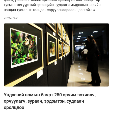
тусмаа жигүүртний ертөнцийн нууцлаг амьдралын нарийн
нандин тусгалыг тольдон харуулснаарааонцлогтой аж.
2025-09-23
Үндэсний номын баярт 250 орчим зохиолч,
орчуулагч, зураач, эрдэмтэн, судлаач
оролцлоо