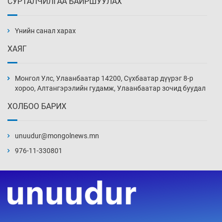
СУРТАЛЧИЛГАА БАЙРШУУЛАХ
Нүүрс-пиролизийн үйлдвэр байгуулах
тогтоолын төслийг батлав
Үнийн санал харах
4 цаг 16 мин
ХАЯГ
Б.Хулан ДАШТ-д түрүүлж, Г.Монголжин
хошой хүрэл медальтан болов
Монгол Улс, Улаанбаатар 14200, Сүхбаатар дүүрэг 8-р
4 цаг 31 мин
хороо, Алтангэрэлийн гудамж, Улаанбаатар зочид буудал
ХОЛБОО БАРИХ
Хуульчийн мэргэжлийн шалгалтын
бүртгэлийг энэ баасан гарагт эхлүүлнэ
unuudur@mongolnews.mn
4 цаг 46 мин
976-11-330801
“ДЦС-3”-ын засварыг өвлийн оргил
ачааллаас өмнө дуусгах үүрэг өгөв
5 цаг 16 мин
Монгол Улсын ДНБ-ий өсөлт энэ онд 5.8