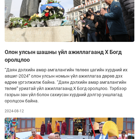
Олон улсын шашны үйл ажиллагаанд Х Богд
оролцлоо
“Даян дэлхийн амар амгалангийн төлөөх цагийн хүрдний их
авшиг-2024” олон улсын номын үйл ажиллагаа дөрөв дэх
өдрөө үргэлжилж байна. “Даян дэлхийн амар амгалангийн
төлөө” уриатай үйл ажиллагаанд X Богд оролцлоо. Тэрбээр
газрын зан үйл болон сахиусан хүрдний дэлгэр уншлагад
оролцсон байна.
2024-08-12