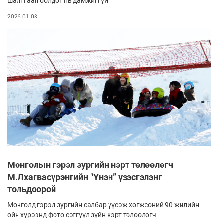
шалтгаан болдог нь дамжиггүй.
2026-01-08
Монголын гэрэл зургийн нэрт төлөөлөгч
М.Лхагвасүрэнгийн “Үнэн” үзэсгэлэнг
тольдоорой
Монголд гэрэл зургийн салбар үүсэж хөгжсөний 90 жилийн
ойн хүрээнд фото сэтгүүл зүйн нэрт төлөөлөгч