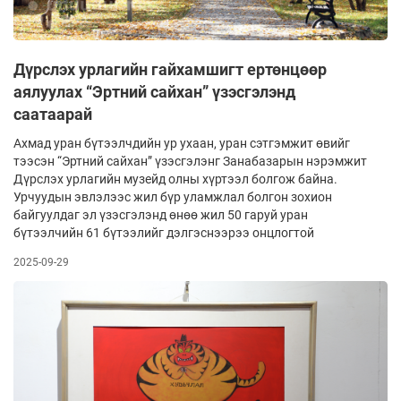
Дүрслэх урлагийн гайхамшигт ертөнцөөр
аялуулах “Эртний сайхан” үзэсгэлэнд
саатаарай
Ахмад уран бүтээлчдийн ур ухаан, уран сэтгэмжит өвийг
тээсэн “Эртний сайхан” үзэсгэлэнг Занабазарын нэрэмжит
Дүрслэх урлагийн музейд олны хүртээл болгож байна.
Урчуудын эвлэлээс жил бүр уламжлал болгон зохион
байгуулдаг эл үзэсгэлэнд өнөө жил 50 гаруй уран
бүтээлчийн 61 бүтээлийг дэлгэснээрээ онцлогтой
2025-09-29