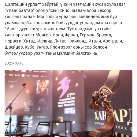
Дэлгэцийн урлагт хайртай, үнэнч үзэгчдийн хүсэн хүлээдэг
“Улаанбаатар” олон улсын кино наадам албан ёсоор
хөшгөө нээлээ. Монголын урлагийн зөвлөлөөс жил бүр
уламжлал болгон зохион байгуулдаг уг наадам энэ сарын
15-ныг дуустал үргэлжлэх юм. Тус наадмын үзэхийн
хязгаар хэсэгт Монгол, Иран, Франц, Герман, Бразил,
Норвеги, Хятад, Исланд, Литва, Финланд, Итали, Австрали,
Швейцар, Куба, Унгар, Япон зэрэг орны сор болсон
бүтээлүүдээр үзэгч таны мэлмийг баясгах нь.
2025-10-10