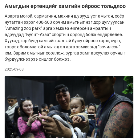
Амьтдын ертөнцийг хамгийн ойроос тольдлоо
Аварга могой, сармагчин, махчин шувууд, үет амьтан, хоёр
нутагтан зэрэг 400-500 орчим амьтныг нэг дор цуглуулсан
“Amazing zoo park” арга хэмжээ өнгөрсөн амралтын
өдрүүдэд “Буянт-Ухаа” спортын ордонд болж өндөрлөлөө.
Хүүхэд, гэр бүлд хамгийн ээлтэй буюу ойроос харж, хүрч,
тэврэх боломжтой амьтад эл арга хэмжээнд “зочилсон”
юм. Зарим амьтныг хооллож, зургаа хамт авхуулах орчныг
бүрдүүлснээрээ онцлог болжээ.
2025-09-08