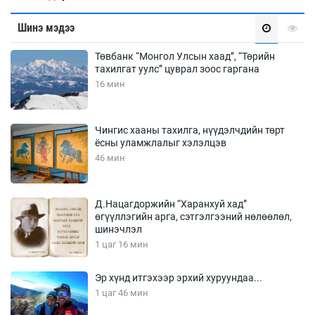
Шинэ мэдээ
Төвбанк “Монгол Улсын хаад”, “Төрийн
тахилгат уулс” цуврал зоос гаргана
16 мин
Чингис хааны тахилга, нүүдэлчдийн төрт
ёсны уламжлалыг хэлэлцэв
46 мин
Д.Нацагдоржийн “Харанхуй хад”
өгүүллэгийн арга, сэтгэлгээний нөлөөлөл,
шинэчлэл
1 цаг 16 мин
Эр хүнд итгэхээр эрхий хуруундаа...
1 цаг 46 мин