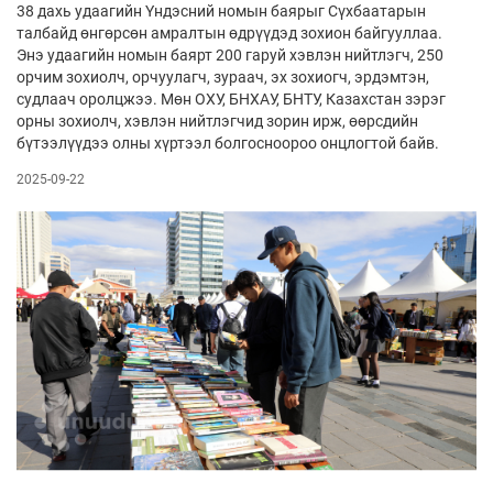
38 дахь удаагийн Үндэсний номын баярыг Сүхбаатарын
талбайд өнгөрсөн амралтын өдрүүдэд зохион байгууллаа.
Энэ удаагийн номын баярт 200 гаруй хэвлэн нийтлэгч, 250
орчим зохиолч, орчуулагч, зураач, эх зохиогч, эрдэмтэн,
судлаач оролцжээ. Мөн ОХУ, БНХАУ, БНТУ, Казахстан зэрэг
орны зохиолч, хэвлэн нийтлэгчид зорин ирж, өөрсдийн
бүтээлүүдээ олны хүртээл болгосноороо онцлогтой байв.
2025-09-22