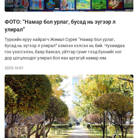
ФОТО: “Намар бол урлаг, бусад нь зүгээр л
улирал”
Туркийн яруу найрагч Жемал Сүрея “Намар бол урлаг,
бусад нь зүгээр л улирал” хэмээн хэлсэн нь бий. Чухамдаа
гоо үзэсгэлэн, баяр баясал, уйтгар гуниг гээд бүхнийг нэг
дор цогцлоодог улирал бол яах аргагүй намар юм.
2025-10-01