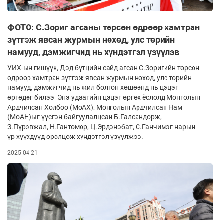
ФОТО: С.Зориг агсаны төрсөн өдрөөр хамтран
зүтгэж явсан журмын нөхөд, улс төрийн
намууд, дэмжигчид нь хүндэтгэл үзүүлэв
УИХ-ын гишүүн, Дэд бүтцийн сайд агсан С.Зоригийн төрсөн
өдрөөр хамтран зүтгэж явсан журмын нөхөд, улс төрийн
намууд, дэмжигчид нь жил болгон хөшөөнд нь цэцэг
өргөдөг билээ. Энэ удаагийн цэцэг өргөх ёслолд Монголын
Ардчилсан Холбоо (МоАХ), Монголын Ардчилсан Нам
(МоАН)ыг үүсгэн байгуулалцсан Б.Галсандорж,
З.Пүрэвжал, Н.Гантөмөр, Ц.Эрдэнэбат, С.Ганчимэг нарын
үр хүүхдүүд оролцож хүндэтгэл үзүүлжээ.
2025-04-21