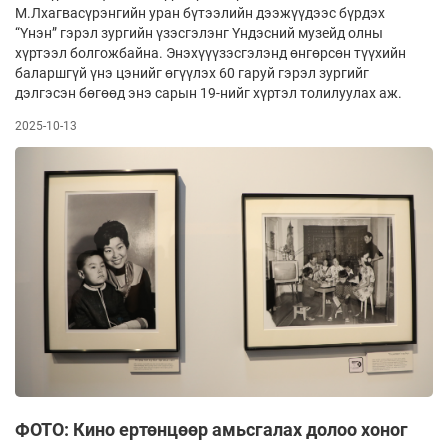
М.Лхагвасүрэнгийн уран бүтээлийн дээжүүдээс бүрдэх
“Үнэн” гэрэл зургийн үзэсгэлэнг Үндэсний музейд олны
хүртээл болгожбайна. Энэхүүүзэсгэлэнд өнгөрсөн түүхийн
баларшгүй үнэ цэнийг өгүүлэх 60 гаруй гэрэл зургийг
дэлгэсэн бөгөөд энэ сарын 19-нийг хүртэл толилуулах аж.
2025-10-13
ФОТО: Кино ертөнцөөр амьсгалах долоо хоног