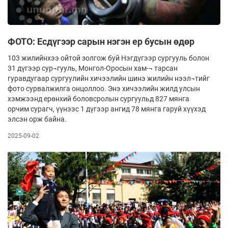
ФОТО: Есдүгээр сарын нэгэн ер бусын өдөр
103 жилийнхээ ойтой золгож буй Нэгдүгээр сургууль болон
31 дүгээр сур¬гууль, Монгол-Оросын хам-¬ тарсан
гуравдугаар сургуулийн хичээлийн шинэ жилийн нээл¬тийг
фото сурвалжилга онцоллоо. Энэ хичээлийн жилд улсын
хэмжээнд ерөнхий боловсролын сургуульд 827 мянга
орчим сурагч, үүнээс 1 дүгээр ангид 78 мянга гаруй хүүхэд
элсэн орж байна.
2025-09-02