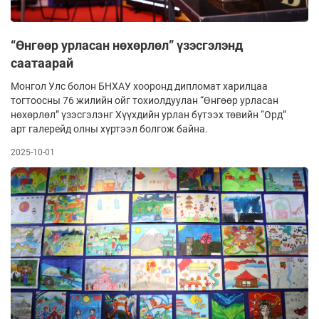
“Өнгөөр урласан нөхөрлөл” үзэсгэлэнд
саатаарай
Монгол Улс болон БНХАУ хооронд дипломат харилцаа
тогтоосны 76 жилийн ойг тохиолдуулан “Өнгөөр урласан
нөхөрлөл” үзэсгэлэнг Хүүхдийн урлан бүтээх төвийн “Орд”
арт галерейд олны хүртээл болгож байна.
2025-10-01