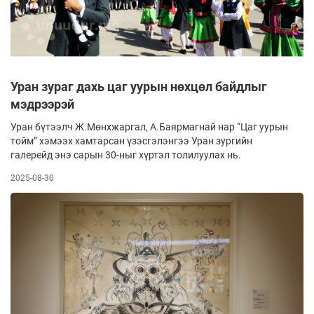
Уран зураг дахь цаг уурын нөхцөл байдлыг
мэдрээрэй
Уран бүтээлч Ж.Мөнхжаргал, А.Баярмагнай нар “Цаг уурын
тойм” хэмээх хамтарсан үзэсгэлэнгээ Уран зургийн
галерейд энэ сарын 30-ныг хүртэл толилуулах нь.
2025-08-30