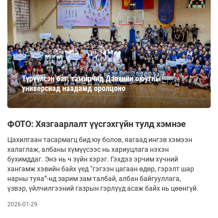
Түрүүлсэн баг, тамирчид Дэлхийн оюутны
универсиад наадамд оролцоно
ФОТО: Хязгаарлалт үүсгэхгүйн тулд хэмнэе
Цахилгаан тасармагц бид юу болов, яагаад ингэв хэмээн
халаглаж, албаны хүмүүсээс нь хариуцлага нэхэн
бухимддаг. Энэ нь ч зүйн хэрэг. Гэхдээ эрчим хүчний
хангамж хэвийн байх үед “гэгээн цагаан өдөр, гэрэлт шар
нарны туяа”-нд зарим зам талбай, албан байгууллага,
үзвэр, үйлчилгээний газрын гэрлүүд асаж байх нь цөөнгүй.
2026-01-29