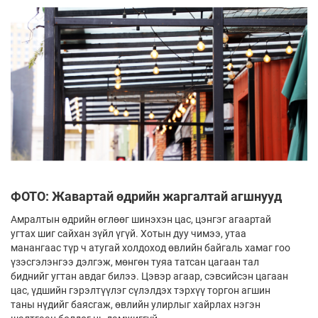
ФОТО: Жавартай өдрийн жаргалтай агшнууд
Амралтын өдрийн өглөөг шинэхэн цас, цэнгэг агаартай
угтах шиг сайхан зүйл үгүй. Хотын дуу чимээ, утаа
манангаас түр ч атугай холдоход өвлийн байгаль хамаг гоо
үзэсгэлэнгээ дэлгэж, мөнгөн туяа татсан цагаан тал
биднийг угтан авдаг билээ. Цэвэр агаар, сэвсийсэн цагаан
цас, үдшийн гэрэлтүүлэг сүлэлдэх тэрхүү торгон агшин
таны нү­­дийг баясгаж, өвлийн улирлыг хайрлах нэгэн