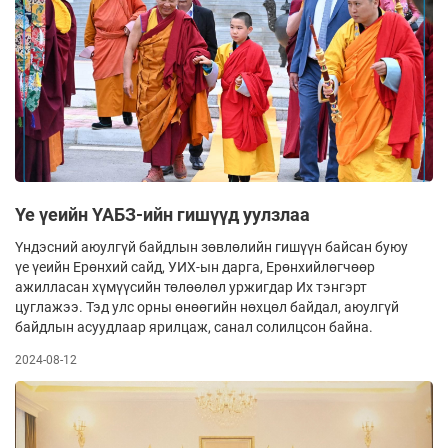
Үе үеийн ҮАБЗ-ийн гишүүд уулзлаа
Үндэсний аюулгүй байдлын зөвлөлийн гишүүн байсан буюу
үе үеийн Ерөнхий сайд, УИХ-ын дарга, Ерөнхийлөгчөөр
ажилласан хүмүүсийн төлөөлөл уржигдар Их тэнгэрт
цуглажээ. Тэд улс орны өнөөгийн нөхцөл байдал, аюулгүй
байдлын асуудлаар ярилцаж, санал солилцсон байна.
2024-08-12