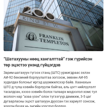
“Шатахууны нөөц хангалттай” гэж гүрийсэн
төр эцэстээ үнэнд гүйцэгдэв
Зарим шатахуун түгээх станц (ШТС) уржигдраас эхлэн
АИ-92 бензиний борлуулалтаа зогсоож, зөвхөн АИ-95
худалдах болсныг иргэд шүүмжилсээр байв. Хаанахын
ШТС-д түлш хэвийн борлуулж байгаа, аль цэгт нийлүүлэлт
тасалдсан, хэзээ хэвийн болох талаарх мэдээлэл хомс тул
жолооч нар “азаа үзэн” олон түгээгүүр дамжиж, 3-5 цаг
дугаарласны эцэст шатахуун дууссан гэх хариулт сонсож,
хоосон буцах нь энгийн үзэгдэл боллоо.