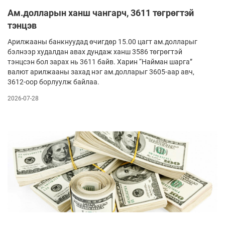
Ам.долларын ханш чангарч, 3611 төгрөгтэй
тэнцэв
Арилжааны банкнуудад өчигдөр 15.00 цагт ам.долларыг
бэлнээр худалдан авах дундаж ханш 3586 төгрөгтэй
тэнцсэн бол зарах нь 3611 байв. Харин “Найман шарга”
валют арилжааны захад нэг ам.долларыг 3605-аар авч,
3612-оор борлуулж байлаа.
2026-07-28