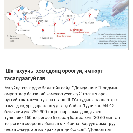
Шатахууны хомсдолд ороогүй, импорт
тасалдаагүй гэв
Аж үйлдвэр, эрдэс баялгийн сайд Г.Дамдинням “Наадмын
амралтаар бензиний хомсдол үүсэхгүй” гэсэн ч орон
нутгийн шатахуун түгээх станц (ШТС)-уудын ачаалал эрс
нэмэгдэж, урт дараалал үүсгээд байна. Түүнчлэн АИ-92
бензиний үнэ 250-300 төгрөгөөр нэмэгдэж, дизель
түлшнийх 150 төгрөгөөр буураад байгаа юм. “30-60 мянган
төгрөгийн хооронд л бензин өгч байна. Баруун аймаг руу
явсан хүмүүс эргэж ирэх аргагүй болсон”, “Долоон цаг