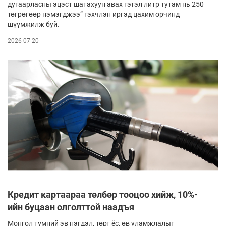
дугаарласны эцэст шатахуун авах гэтэл литр тутам нь 250
төгрөгөөр нэмэгджээ” гэхчлэн иргэд цахим орчинд
шүүмжилж буй.
2026-07-20
Кредит картаараа төлбөр тооцоо хийж, 10%-
ийн буцаан олголттой наадъя
Монгол түмний эв нэгдэл, төрт ёс, өв уламжлалыг