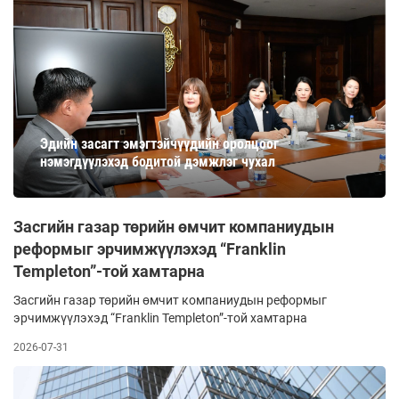
Эдийн засагт эмэгтэйчүүдийн оролцоог
нэмэгдүүлэхэд бодитой дэмжлэг чухал
Засгийн газар төрийн өмчит компаниудын
реформыг эрчимжүүлэхэд “Franklin
Templeton”-той хамтарна
Засгийн газар төрийн өмчит компаниудын реформыг
эрчимжүүлэхэд “Franklin Templeton”-той хамтарна
2026-07-31