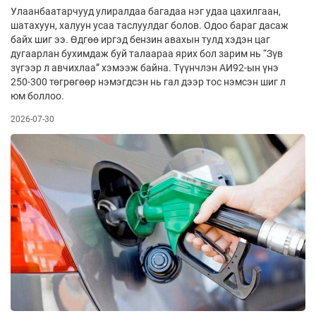
Улаанбаатарчууд улиралдаа багадаа нэг удаа цахилгаан,
шатахуун, халуун усаа таслуулдаг болов. Одоо бараг дасаж
байх шиг ээ. Өдгөө иргэд бензин авахын тулд хэдэн цаг
дугаарлан бухимдаж буй талаараа ярих бол зарим нь “Зүв
зүгээр л авчихлаа” хэмээж байна. Түүнчлэн АИ92-ын үнэ
250-300 төгрөгөөр нэмэгдсэн нь гал дээр тос нэмсэн шиг л
юм боллоо.
2026-07-30