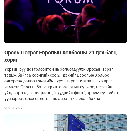
Оросын эсрэг Европын Холбооны 21 дэх багц
хориг
Украин руу довтолсонтой нь холбогдуулж Оросын эсрэг
тавьж байгаа хоригийнхоо 21 дэхийг Европын Холбоо
өнгөрсөн долоо хоногийн пүрэв гарагт батлав. Энэ арга
хэмжээ Оросын банк, криптовалютын сүлжээ, нефтийн
үйлдвэрлэл, тээвэрлэлт, “сүүдрийн флот”, эрчим хүчний эх
үүсвэрээс олох орлогын нь эсрэг чиглэсэн байна.
2026-07-27