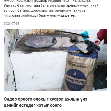
Нүүрс-пиролизын үйлдвэр төслийн явцыг хэлэлцлээ.
Улмаар Өвөлжилтийн бэлтгэл ажлыг эрчимжүүлэх тухай
тогтоол баталж, хэрэгжилтийг эрчимжүүлэх үүрэг
чиглэлийг холбогдох байгууллагуудад өгөв.
2026-07-24
Өндөр орлого олохыг хүсвэл ажлын үнэ
цэнийг өсгөдөг хотыг сонго