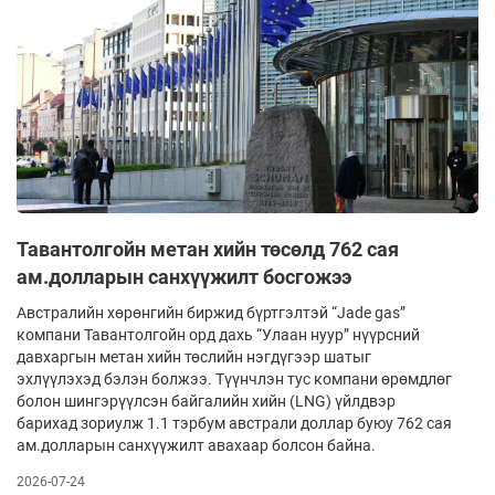
Тавантолгойн метан хийн төсөлд 762 сая
ам.долларын санхүүжилт босгожээ
Австралийн хөрөнгийн биржид бүртгэлтэй “Jade gas”
компани Тавантолгойн орд дахь “Улаан нуур” нүүрсний
давхаргын метан хийн төслийн нэгдүгээр шатыг
эхлүүлэхэд бэлэн болжээ. Түүнчлэн тус компани өрөмдлөг
болон шингэрүүлсэн байгалийн хийн (LNG) үйлдвэр
барихад зориулж 1.1 тэрбум австрали доллар буюу 762 сая
ам.долларын санхүүжилт авахаар болсон байна.
2026-07-24