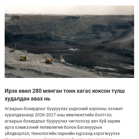
Ирэх өвөл 280 мянган тонн хагас коксон түлш
худалдан авах нь
Агаарын бохирдлыг бууруулах үндэсний хорооны ээлжит
хуралдаанаар 2026-2027 оны өвөлжилтийн бэлтгэл,
агаарын бохирдлыг бууруулах чиглэлээр авч буй зарим
арга хэмжээний төлөвлөгөө болон Багануурын
үйлдвэрлэл, технологийн паркийн хүрээнд хэрэгжүүлэх