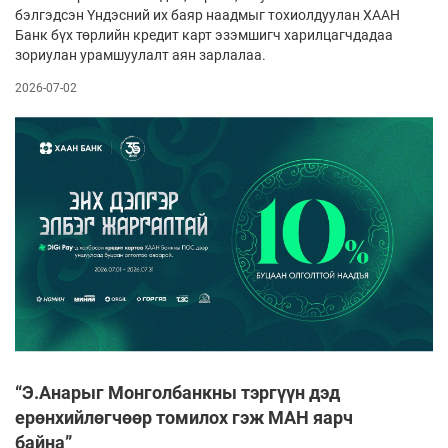
бэлгэдсэн Үндэсний их баяр наадмыг тохиолдуулан ХААН
Банк бүх төрлийн кредит карт эзэмшигч харилцагчдадаа
зориулан урамшуулалт аян зарлалаа.
2026-07-02
“Э.Анарыг Монголбанкны тэргүүн дэд
ерөнхийлөгчөөр томилох гэж МАН яарч
байна”