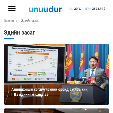
30°C
3593.93
$
Эхлэл
Эдийн засаг
Эдийн засаг
Аппликэйшн хөгжүүлэхийн оронд ажлаа хий,
Г.Дамдинням сайд аа