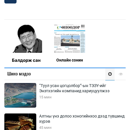
Балдорж сан
Онлaйн сонин
Шинэ мэдээ
“Туул усан цогцолбор”-ын ТЭЗҮ-ийг
Энэтхэгийн компанид хариуцуулжээ
15 мин
Алтны үнэ долоо хоногийнхоо дээд түвшинд
хүрэв
45 мин