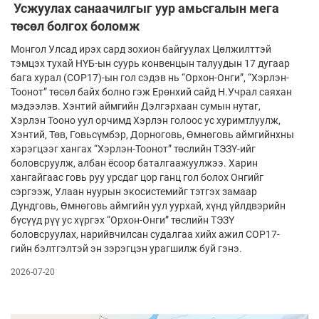
Усжуулах санаачилгыг уур амьсгалын мега
төсөл болгох боломж
Монгол Улсад ирэх сард зохион байгуулах Цөлжилттэй
тэмцэх тухай НҮБ-ын суурь конвенцын талуудын 17 дугаар
бага хурал (COP17)-ын гол сэдэв нь “Орхон-Онги”, “Хэрлэн-
Тоонот” төсөл байх болно гэж Ерөнхий сайд Н.Учрал саяхан
мэдээлэв. Хэнтий аймгийн Дэлгэрхаан сумын нутаг,
Хэрлэн Тооно уул орчимд Хэрлэн голоос ус хуримтлуулж,
Хэнтий, Төв, Говьсүмбэр, Дорноговь, Өмнөговь аймгийнхны
хэрэгцээг хангах “Хэрлэн-Тоонот” төслийн ТЭЗҮ-ийг
боловсруулж, албан ёсоор баталгаажуулжээ. Харин
хангайгаас говь руу урсдаг цор ганц гол болох Онгийг
сэргээж, Улаан нуурын экосистемийг тэтгэх замаар
Дундговь, Өмнөговь аймгийн уул уурхай, хүнд үйлдвэрийн
бүсүүд рүү ус хүргэх “Орхон-Онги” төслийн ТЭЗҮ
боловсруулах, нарийвчилсан судалгаа хийх ажил COP17-
гийн бэлтгэлтэй эн зэрэгцэн урагшилж буй гэнэ.
2026-07-20