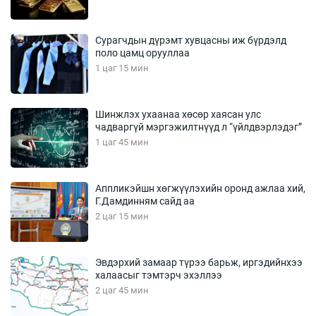
Сурагчдын дүрэмт хувцасны иж бүрдэлд
поло цамц орууллаа
1 цаг 15 мин
Шинжлэх ухаанаа хөсөр хаясан улс
чадваргүй мэргэжилтнүүд л “үйлдвэрлэдэг”
1 цаг 45 мин
Аппликэйшн хөгжүүлэхийн оронд ажлаа хий,
Г.Дамдинням сайд аа
2 цаг 15 мин
Эвдэрхий замаар түрээ барьж, иргэдийнхээ
халаасыг тэмтэрч эхэллээ
2 цаг 45 мин