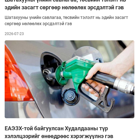
эдийн засагт сөргөөр нөлөөлөх эрсдэлтэй гэв
Шатахууны үнийн савлагаа, төсвийн тэлэлт нь эдийн засагт
сөргөөр нөлөөлөх эрсдэлтэй гэв
2026-07-23
ЕАЭЗХ-той байгуулсан Худалдааны түр
хэлэлцээрийг өнөөдрөөс хэрэгжүүлнэ гэв