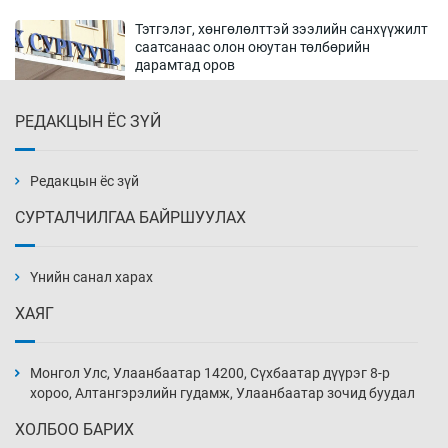
Тэтгэлэг, хөнгөлөлттэй зээлийн санхүүжилт
саатсанаас олон оюутан төлбөрийн
дарамтад оров
18 цаг 15 мин
РЕДАКЦЫН ЁС ЗҮЙ
Налайх дүүргийнхэн хошой аваргаар
шалгарлаа
18 цаг 45 мин
Редакцын ёс зүй
СУРТАЛЧИЛГАА БАЙРШУУЛАХ
БНСУ-д хэт халсны улмаас 19 хүн нас
баржээ
Үнийн санал харах
19 цаг 15 мин
ХАЯГ
“DeepSeek” компани ӨМӨЗО-д хиймэл оюуны
дата төв байгуулахаар төлөвлөж байна
Монгол Улс, Улаанбаатар 14200, Сүхбаатар дүүрэг 8-р
19 цаг 45 мин
хороо, Алтангэрэлийн гудамж, Улаанбаатар зочид буудал
ХОЛБОО БАРИХ