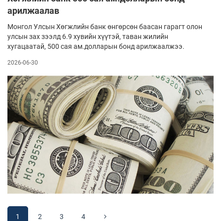
арилжаалав
Монгол Улсын Хөгжлийн банк өнгөрсөн баасан гарагт олон
улсын зах зээлд 6.9 хувийн хүүтэй, таван жилийн
хугацаатай, 500 сая ам.долларын бонд арилжаалжээ.
2026-06-30
1
2
3
4