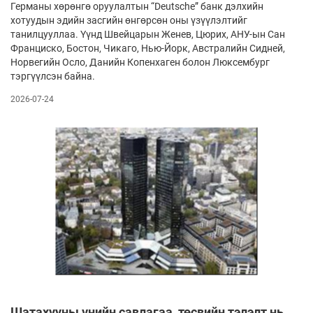
Германы хөрөнгө оруулалтын “Deutsche” банк дэлхийн
хотуудын эдийн засгийн өнгөрсөн оны үзүүлэлтийг
танилцууллаа. Үүнд Швейцарын Женев, Цюрих, АНУ-ын Сан
Франциско, Бостон, Чикаго, Нью-Йорк, Австралийн Сидней,
Норвегийн Осло, Данийн Копенхаген болон Люксембург
тэргүүлсэн байна.
2026-07-24
Шатахууны үнийн савлагаа, төсвийн тэлэлт нь