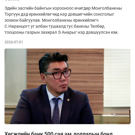
Эдийн засгийн байнгын хорооноос өчигдөр Монголбанкны
Тэргүүн дэд ерөнхийлөгчид нэр дэвшигчийн сонсголыг
зохион байгуулав. Монголбанкны ерөнхийлөгч
С.Наранцогт уг албан тушаалд тус банкны Төлбөр,
тооцооны газрын захирал Э.Анарыг нэр дэвшүүлсэн юм.
2026-07-01
Хөгжлийн банк 500 сая ам.долларын бонд