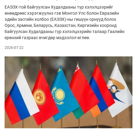
ЕАЭЗХ-той байгуулсан Худалдааны түр хэлэлцээрийг
өнөөдрөөс хэрэгжүүлнэ гэв Монгол Улс болон Евразийн
эдийн засгийн холбоо (ЕАЭЗХ)-ны гишүүн орнууд болох
Орос, Армени, Беларусь, Казахстан, Киргизийн хооронд
байгуулсан Худалдааны түр хэлэлцээрийн талаар Гаалийн
ерөнхий газраас өчигдөр мэдээлэл өглөө.
2026-07-22