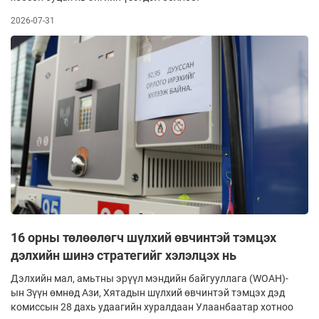
2026-07-31
16 орны төлөөлөгч шүлхий өвчинтэй тэмцэх
дэлхийн шинэ стратегийг хэлэлцэх нь
Дэлхийн мал, амьтны эрүүл мэндийн байгууллага (WOAH)-
ын Зүүн өмнөд Ази, Хятадын шүлхий өвчинтэй тэмцэх дэд
комиссын 28 дахь удаагийн хуралдаан Улаанбаатар хотноо