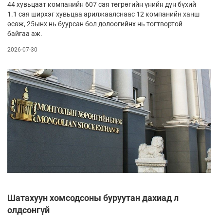
44 хувьцаат компанийн 607 сая төгрөгийн үнийн дүн бүхий
1.1 сая ширхэг хувьцаа арилжаалснаас 12 компанийн ханш
өсөж, 25ынх нь буурсан бол долоогийнх нь тогтвортой
байгаа аж.
2026-07-30
Шатахуун хомсодсоны буруутан дахиад л
олдсонгүй