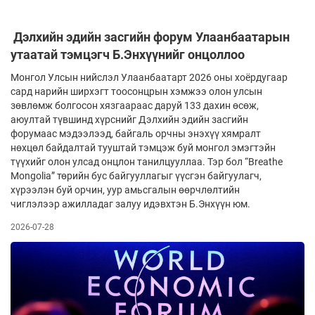
Дэлхийн эдийн засгийн форум Улаанбаатарын
утаатай тэмцэгч Б.Энхүүнийг онцоллоо
Монгол Улсын нийслэл Улаанбаатарт 2026 оны хоёрдугаар
сард нарийн ширхэгт тоосонцрын хэмжээ олон улсын
зөвлөмж болгосон хязгаараас даруй 133 дахин өсөж,
аюултай түвшинд хүрснийг Дэлхийн эдийн засгийн
форумаас мэдээлээд, байгаль орчны энэхүү хямралт
нөхцөл байдалтай тууштай тэмцэж буй монгол эмэгтэйн
түүхийг олон улсад онцлон танилцууллаа. Тэр бол “Breathe
Mongolia” төрийн бус байгууллагыг үүсгэн байгуулагч,
хүрээлэн буй орчин, уур амьсгалын өөрчлөлтийн
чиглэлээр ажилладаг залуу идэвхтэн Б.Энхүүн юм.
2026-07-28