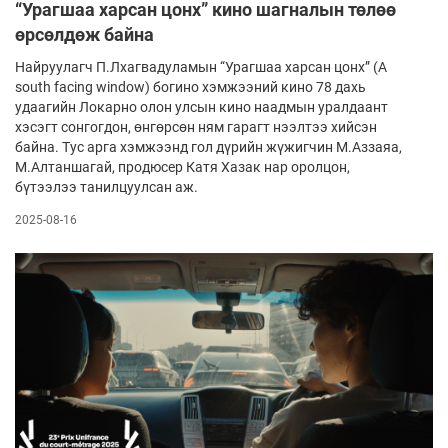
“Урагшаа харсан цонх” кино шагналын төлөө
өрсөлдөж байна
Найруулагч П.Лхагвадуламын “Урагшаа харсан цонх” (A
south facing window) богино хэмжээний кино 78 дахь
удаагийн Локарно олон улсын кино наадмын уралдаант
хэсэгт сонгогдон, өнгөрсөн ням гарагт нээлтээ хийсэн
байна. Тус арга хэмжээнд гол дүрийн жүжигчин М.Аззаяа,
М.Алтаншагай, продюсер Катя Хазак нар оролцон,
бүтээлээ танилцуулсан аж.
2025-08-16