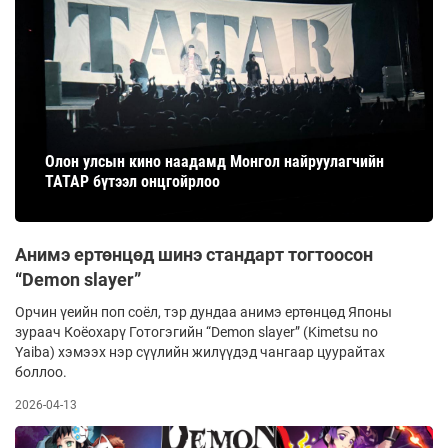
Олон улсын кино наадамд Монгол найруулагчийн
ТАТАР бүтээл онцгойрлоо
Анимэ ертөнцөд шинэ стандарт тогтоосон
“Demon slayer”
Орчин үеийн поп соёл, тэр дундаа ани­мэ ертөнцөд Японы
зураач Коёохарү Го­тогэгийн “Demon slayer” (Kimetsu no
Yaiba) хэмээх нэр сүүлийн жилүүдэд чангаар цуурайтах
боллоо.
2026-04-13