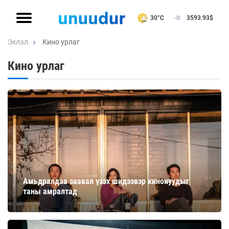
30°C
3593.93
$
Эхлэл
Кино урлаг
Кино урлаг
Амьдралдаа заавал үзэх шидээвэр кинонуудыг
таны амралтад