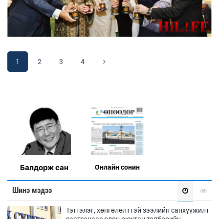
1
2
3
4
Балдорж сан
Онлaйн сонин
Шинэ мэдээ
Тэтгэлэг, хөнгөлөлттэй зээлийн санхүүжилт