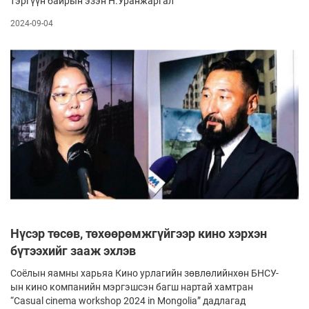
тэргүүн байрын эзэн Н.Уранжаргал
2024-09-04
Нүсэр төсөв, төхөөрөмжгүйгээр кино хэрхэн
бүтээхийг зааж эхлэв
Соёлын яамны харьяа Кино урлагийн зөвлөлийнхөн БНСУ-
ын кино компанийн мэргэшсэн багш нартай хамтран
“Casual сinema workshop 2024 in Mongolia” дадлагад