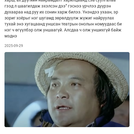
гээд л шаагилдаж эхэлсэн дээ” гэснээ үрчлээ дүүрэн
духаараа над руу их сонин харж билээ. Үнэндээ ухаан, эр
зориг хоёрыг нэг шугамд зөрөлдүүлж жүжиг найруулах
тухай энэ хугацаанд уншсан театрын онолын номуудаас би
нэг ч өгүүлбэр олж уншаагүй. Алсдаа ч олж уншихгүй байж
мэднэ
2025-09-29