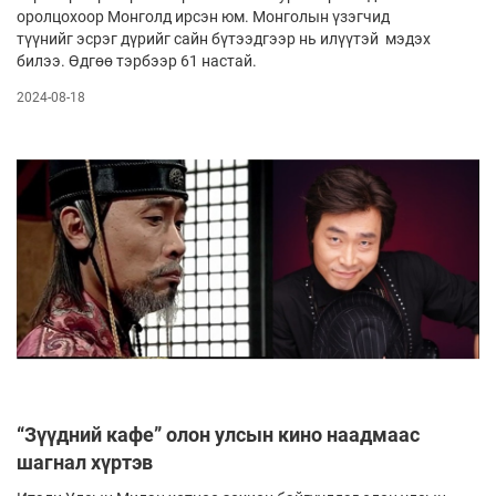
оролцохоор Монголд ирсэн юм. Монголын үзэгчид
түүнийг эсрэг дүрийг сайн бүтээдгээр нь илүүтэй мэдэх
билээ. Өдгөө тэрбээр 61 настай.
2024-08-18
“Зүүдний кафе” олон улсын кино наадмаас
шагнал хүртэв