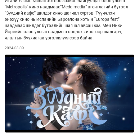
Итали Улсын Милан хотноо зохион байгуулдаг олон улсын
“Metropolis” кино наадмаас“Medq media” агентлагийн бүтээл
“Зүүдний кафе” шилдэг кино шагнал хүртэв. Түүнчлэн
энэхүү кино нь Испанийн Барселона хотын “Europa fest”
наадмаас шилдэг бүтээлийн шагнал авсан юм. Мөн Нью-
Йоркийн олон улсын наадмын онцлох киногоор шалгарч,
ялалтын буухиагаа үргэлжлүүлсээр байна.
2024-08-09