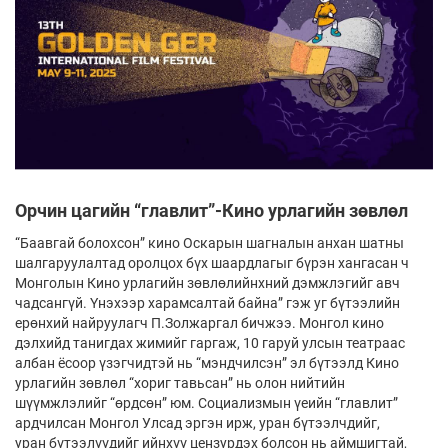
Орчин цагийн “главлит”-Кино урлагийн зөвлөл
“Баавгай болохсон” кино Оскарын шагналын анхан шатны
шалгаруулалтад оролцох бүх шаардлагыг бүрэн хангасан ч
Монголын Кино урлагийн зөвлөлийнхний дэмжлэгийг авч
чадсангүй. Үнэхээр харамсалтай байна” гэж уг бүтээлийн
ерөнхий найруулагч П.Золжаргал бичжээ. Монгол кино
дэлхийд танигдах жимийг гаргаж, 10 гаруй улсын театраас
албан ёсоор үзэгчидтэй нь “мэндчилсэн” эл бүтээлд Кино
урлагийн зөвлөл “хориг тавьсан” нь олон нийтийн
шүүмжлэлийг “өрдсөн” юм. Социализмын үеийн “главлит”
ардчилсан Монгол Улсад эргэн ирж, уран бүтээлчдийг,
уран бүтээлүүдийг ийнхүү цензурдэх болсон нь аймшигтай,