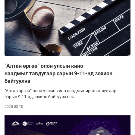
“Алтан өргөө” олон улсын кино
наадмыг тавдугаар сарын 9-11-нд зохион
байгуулна
“Алтан өргөө” олон улсын кино наадмыг ирэх тавдугаар
сарын 9-11-нд зохион байгуулах нь
2025-03-10