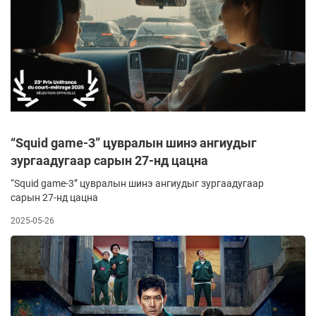
“Squid game-3” цувралын шинэ ангиудыг
зургаадугаар сарын 27-нд цацна
“Squid game-3” цувралын шинэ ангиудыг зургаадугаар
сарын 27-нд цацна
2025-05-26