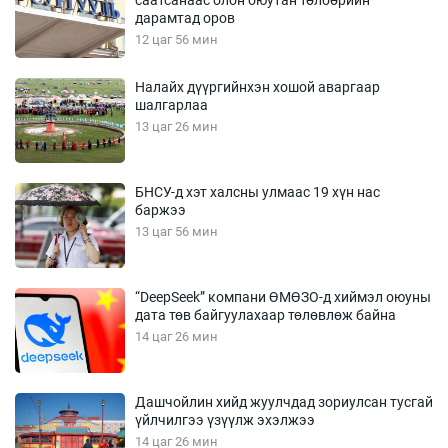
саатсанаас олон оюутан төлбөрийн
дарамтад оров
12 цаг 56 мин
Налайх дүүргийнхэн хошой аваргаар
шалгарлаа
13 цаг 26 мин
БНСУ-д хэт халсны улмаас 19 хүн нас
баржээ
13 цаг 56 мин
“DeepSeek” компани ӨМӨЗО-д хиймэл оюуны
дата төв байгуулахаар төлөвлөж байна
14 цаг 26 мин
Дашчойлин хийд жуулчдад зориулсан тусгай
үйлчилгээ үзүүлж эхэлжээ
14 цаг 26 мин