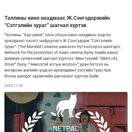
Таллины кино наадмаас Ж.Сэнгэдоржийн
“Сэтгэлийн зураг” шагнал хүртэв
Таллины “Хар шөнө” олон улсын кино наадмын үндсэн
уралдаант хэсэгт найруулагч Ж.Сэнгэдорж “Сэтгэлийн
зураг” (The Muralist) хэмээх шинэ­хэн бүтээлээрээ шалгарч,
Network for the promotion of Asian cinema буюу Азийн киног
дэмжих сүлжээний шагнал хүртлээ. Мөн түүний “Silent city
driver” буюу “Чимээгүй хотын жолооч” уран бүтээл нь
өнгөрсөн жилийн үндсэн өрсөлдөөнт хэсгийн Гран при
болон шилдэг зураачийн шагналыг хүртэж байв.
2025-11-26