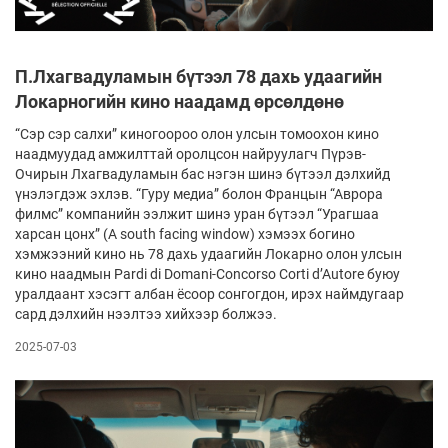
П.Лхагвадуламын бүтээл 78 дахь удаагийн
Локарногийн кино наадамд өрсөлдөнө
“Сэр сэр салхи” киногоороо олон улсын томоохон кино
наадмуудад амжилттай оролцсон найруулагч Пүрэв-
Очирын Лхагвадуламын бас нэгэн шинэ бүтээл дэлхийд
үнэлэгдэж эхлэв. “Гуру медиа” болон Францын “Аврора
филмс” компанийн ээлжит шинэ уран бүтээл “Урагшаа
харсан цонх” (A south facing window) хэмээх богино
хэмжээний кино нь 78 дахь удаагийн Локарно олон улсын
кино наадмын Pardi di Domani-Concorso Corti d’Autore буюу
уралдаант хэсэгт албан ёсоор сонгогдон, ирэх наймдугаар
сард дэлхийн нээлтээ хийхээр болжээ.
2025-07-03