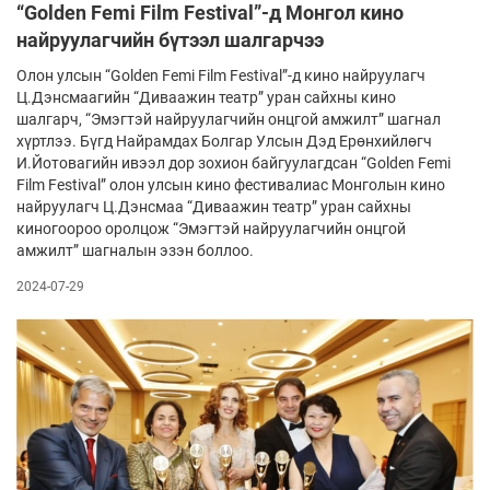
“Golden Femi Film Festival”-д Монгол кино
найруулагчийн бүтээл шалгарчээ
Олон улсын “Golden Femi Film Festival”-д кино найруулагч
Ц.Дэнсмаагийн “Диваажин театр” уран сайхны кино
шалгарч, “Эмэгтэй найруулагчийн онцгой амжилт” шагнал
хүртлээ. Бүгд Найрамдах Болгар Улсын Дэд Ерөнхийлөгч
И.Йотовагийн ивээл дор зохион байгуулагдсан “Golden Femi
Film Festival” олон улсын кино фестивалиас Монголын кино
найруулагч Ц.Дэнсмаа “Диваажин театр” уран сайхны
киногоороо оролцож “Эмэгтэй найруулагчийн онцгой
амжилт” шагналын эзэн боллоо.
2024-07-29