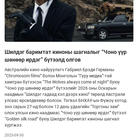
Шилдэг баримтат киноны шагналыг “Чоно үүр
шөнөөр ирдэг” бүтээлд олгов
Австралийн кино найруулагч Габриел Брэди Германы
“Chromosom films” болон Монголын “Гуру медиа”-тай
хамтран бүтээсэн “The Wolves always come at night” буюу
“Чоно үүр шөнөөр ирдэг” бүтээлийг 2026 оны Оскарын
наадмын “Шилдэг гадаад хэл дээрх кино” төрөлд Австрали
улсаас өрсөлдөхөөр болсон. Тэгвэл БНХАУ-ын Фүжоү хотод
энэ сарын 27-нд болсон 12 дахь удаагийн “Торгоны зам”
олон улсын кино наадмаас “Чоно үүр шөнөөр ирдэг” бүтээл
“Golden silk road” буюу Шилдэг баримтат киноны шагнал
хүртжээ.
2025-09-30