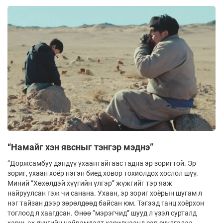
“Намайг хэн явсныг тэнгэр мэднэ”
“Доржсамбуу дэндүү ухаантайгаас гадна эр зоригтой. Эр
зориг, ухаан хоёр нэгэн биед ховор тохиолдох хослол шүү.
Миний “Хөхөлдэй хүүгийн үлгэр” жүжгийг тэр яаж
найруулсан гэж чи санана. Ухаан, эр зориг хоёрын шугам л
нэг тайзан дээр зөрөлдөөд байсан юм. Тэгээд ганц хоёрхон
тоглоод л хаагдсан. Өнөө “мэрэгчид” шууд л үзэл сурталд
харш, ах дүүгийн найрамдалт харилцаанд сэв суулгалаа