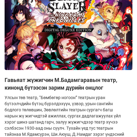
Гавьяат жүжигчин М.Бадамгаравын театр,
кинонд бүтээсэн зарим дүрийн онцлог
Улсын төв театр, “Бөмбөгөр ногоон” театрын уран
бүтээлчдийн бүтэц бүрэлдэхүүн, үзвэр, урын сангийн
бодлого төлөвшин, Зөвлөлтийн театрын сургагч багш
нарын жү­ жигчидтэй ажиллах, сургах дадлагажуулах үйл
хэрэг шинэ шатанд гарч, залуу жүжигчдээр театр хүчээ
сэлбэсэн 1930-аад оны сүүлч. Тухайн үед тус театрын
тайзнаа М.Ядамсүрэн, Ши.Аюуш, Д.Намдаг зэрэг үндэсний