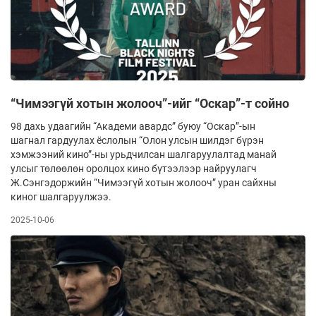
“Чимээгүй хотын жолооч”-ийг “Оскар”-т сойно
98 дахь удаагийн “Академи авардс” буюу “Оскар”-ын
шагнал гардуулах ёслолын “Олон улсын шилдэг бүрэн
хэмжээний кино”-ны урьдчилсан шалгаруулалтад манай
улсыг төлөөлөн оролцох кино бүтээлээр найруулагч
Ж.Сэнгэдоржийн “Чимээгүй хотын жолооч” уран сайхны
киног шалгаруулжээ.
2025-10-06