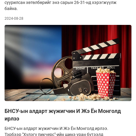
суурилсан хөтөлбөрийг энэ сарын 26-31-нд хэрэгжүүлж
байна.
2024-08-28
БНСУ-ын алдарт жүжигчин И Жэ Ён Монголд
ирлээ
БНСУ-ын алдарт жүжигчин И Жэ Ён Монголд ирлээ.
Тэрбээр "Хүлэгү пикчерс"-ийн шинэ уран бүтээлд