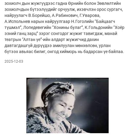
зохиолч­ дын жүжгүүдээс гадна Өрнийн болон Зөвлөлтийн
зохиолчдын бүтээлүүдийг орчуулж, ихэвчлэн орос сургагч,
найруулагч В.Борейшо, А.Рабинович, Г.Уварова,
А.Испольнев нарын найруулгаар Н.Гоголийн “Байцаагч
түшмэл”, Лопедевегийн “Хонины булаг”, К.Гольдонийн “Хоёр
эзний ганц зарц” зэрэг сонгодог жүжиг тавигдаж, манай
театрын “Алтан үе”-ийн алдарт жүжигчид дахин
давтагдашгүй дүрүүдээ амилуулан мөнхөлсөн, урлан
бүтээх авьяас билиг, онгод хийморь нь бадарсан үе байлаа.
2025-12-03