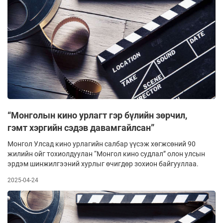
“Монголын кино урлагт гэр бүлийн зөрчил,
гэмт хэргийн сэдэв давамгайлсан”
Монгол Улсад кино урлагийн салбар үүсэж хөгжсөний 90
жилийн ойг тохиолдуулан “Монгол кино судлал” олон улсын
эрдэм шинжилгээний хурлыг өчигдөр зохион байгууллаа.
2025-04-24