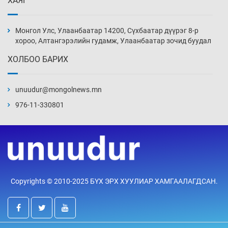
ХАЯГ
Иран тэсэж үлдсэн ч удаан хугацаанд хүнд
үеийг туулна
Монгол Улс, Улаанбаатар 14200, Сүхбаатар дүүрэг 8-р
16 цаг 56 мин
хороо, Алтангэрэлийн гудамж, Улаанбаатар зочид буудал
ХОЛБОО БАРИХ
Боловсролын зээлийн сангаар гадаадад
суралцагчдын амьжиргааны зардлын
хэмжээг шинэчлэн тогтоох нь
unuudur@mongolnews.mn
17 цаг 26 мин
976-11-330801
Монголын баг Абу Дабид медалийн хур
буулгаж байна
17 цаг 56 мин
Б.Учрал, Ё.Пүрэвдаш нар Азийн АШТ-д
Copyrights © 2010-2025 БҮХ ЭРХ ХУУЛИАР ХАМГААЛАГДСАН.
мөнгө, хүрэл медаль хүртэв
18 цаг 23 мин