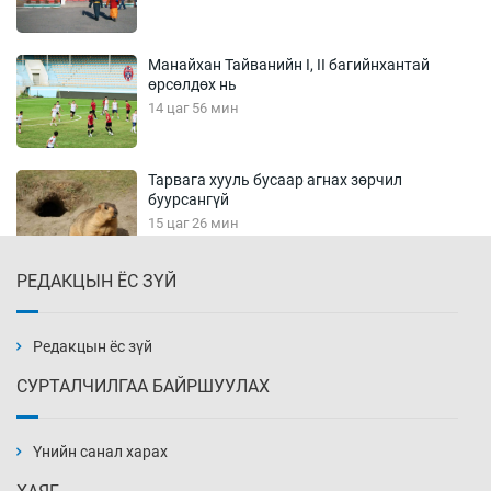
Манайхан Тайванийн I, II багийнхантай
өрсөлдөх нь
14 цаг 56 мин
Тарвага хууль бусаар агнах зөрчил
буурсангүй
15 цаг 26 мин
РЕДАКЦЫН ЁС ЗҮЙ
Х.Улам-Өрнөх байр урагшилж, долоод
жагсжээ
15 цаг 56 мин
Редакцын ёс зүй
СУРТАЛЧИЛГАА БАЙРШУУЛАХ
Ж.Лхагвабат өсвөр үеийнхний ДАШТ-ийг
дэнсэлнэ
Үнийн санал харах
16 цаг 26 мин