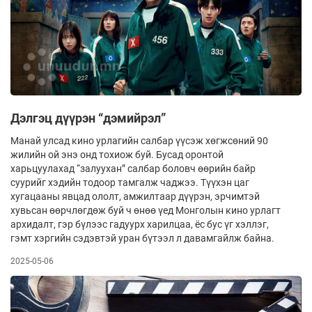
Дэлгэц дүүрэн “дэмийрэл”
Манай улсад кино урлагийн салбар үүсэж хөгжсөний 90
жилийн ой энэ онд тохиож буй. Бусад оронтой
харьцуулахад “залуухан” салбар боловч өөрийн байр
суурийг хэдийн тодоор тамгалж чаджээ. Түүхэн цаг
хугацааны явцад ололт, амжилтаар дүүрэн, эрчимтэй
хувьсан өөрчлөгдөж буй ч өнөө үед Монголын кино урлагт
архидалт, гэр бүлээс гадуурх харилцаа, ёс бус үг хэллэг,
гэмт хэргийн сэдэвтэй уран бүтээл л давамгайлж байна.
2025-05-06