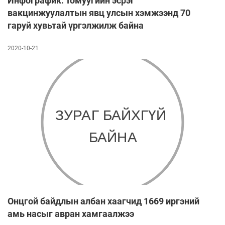
Инфографик: Томуугийн эсрэг
вакцинжуулалтын явц улсын хэмжээнд 70
гаруй хувьтай үргэлжилж байна
2020-10-21
Онцгой байдлын албан хаагчид 1669 иргэний
амь насыг авран хамгаалжээ