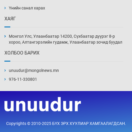
ажилтнууд амиа хорлох явдал эрс
нэмэгджээ
Үнийн санал харах
Уржигдар 13 цаг 52 мин
ХАЯГ
Монголын шигшээ Хонконгийн багийг ялж,
эхний хожлоо авлаа
Монгол Улс, Улаанбаатар 14200, Сүхбаатар дүүрэг 8-р
Уржигдар 13 цаг 30 мин
хороо, Алтангэрэлийн гудамж, Улаанбаатар зочид буудал
ХОЛБОО БАРИХ
Техникийн өндөр үзүүлэлттэй агаарын хөлөг
худалдан авах хүсэлтээ уламжлав
unuudur@mongolnews.mn
Уржигдар 13 цаг 00 мин
976-11-330801
“Шатахууны бус, бодлогын хомсдол
нүүрлээд байна”
Уржигдар 12 цаг 30 мин
Дөрвөн чиглэлд шөнийн автобус иргэдэд
Copyrights © 2010-2025 БҮХ ЭРХ ХУУЛИАР ХАМГААЛАГДСАН.
үйлчилж буй гэв