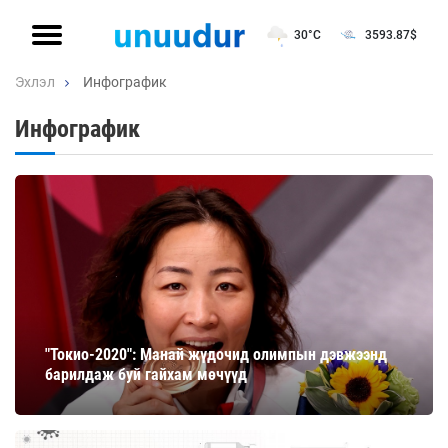
30°C
3593.87
$
Эхлэл
Инфографик
Инфографик
"Токио-2020": Манай жүдочид олимпын дэвжээнд
барилдаж буй гайхам мөчүүд