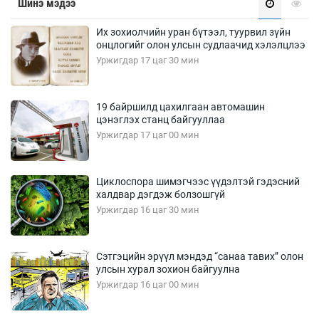
Шинэ мэдээ
Их зохиолчийн уран бүтээл, туурвил зүйн
онцлогийг олон улсын судлаачид хэлэлцлээ
Уржигдар 17 цаг 30 мин
19 байршилд цахилгаан автомашин
цэнэглэх станц байгууллаа
Уржигдар 17 цаг 00 мин
Циклоспора шимэгчээс үүдэлтэй гэдэсний
халдвар дэгдэж болзошгүй
Уржигдар 16 цаг 30 мин
Сэтгэцийн эрүүл мэндэд “санаа тавих” олон
улсын хурал зохион байгуулна
Уржигдар 16 цаг 00 мин