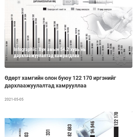
Infographic: Хүн амын 54.2 хувь нь
дархлаажуулалтад хамрагдлаа
Өдөрт хамгийн олон буюу 122 170 иргэнийг
дархлаажуулалтад хамрууллаа
2021-05-05