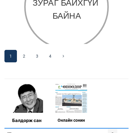
1
2
3
4
Балдорж сан
Онлaйн сонин