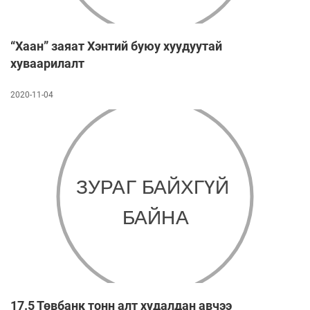
“Хаан” заяат Хэнтий буюу хуудуутай
хуваарилалт
2020-11-04
17.5 Төвбанк тонн алт худалдан авчээ