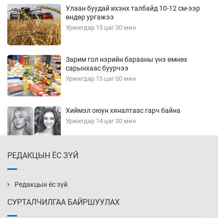
Улаан буудай ихэнх талбайд 10-12 см-ээр
өндөр ургажээ
Уржигдар 15 цаг 30 мин
Зарим гол нэрийн барааны үнэ өмнөх
сарынхаас буурчээ
Уржигдар 15 цаг 00 мин
Хиймэл оюун хяналтаас гарч байна
Уржигдар 14 цаг 30 мин
РЕДАКЦЫН ЁС ЗҮЙ
Эмэгтэйчүүд Бээжин, эрэгтэйчүүд Японд
бэлтгэл базаахаар хилийн дээс алхлаа
Уржигдар 14 цаг 00 мин
Редакцын ёс зүй
СУРТАЛЧИЛГАА БАЙРШУУЛАХ
АНУ-ын Цэргийн кибер командлалаын