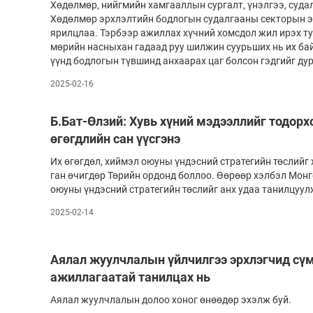
Хөдөлмөр, нийгмийн хамгааллын сургалт, үнэлгээ, су­дал­
Хөдөлмөр эрхлэлтийн бод­логын судалгааны секторын эрх
ярилцлаа. Тэрбээр ажиллах хүчний хомс­дол жил ирэх т
мөрийн насныхан гадаад руу шилжин суурь­ших нь их ба
үүнд бодлогын түвшинд анхаарах цаг болсон гэдгийг ду
2025-02-16
Б.Бат-Өлзий: Хувь хүний мэдээллийг тодор
өгөгдлийн сан үүсгэнэ
Их өгөгдөл, хиймэл оюуны үндэсний ст­ра­­­те­гийн төслий
ган өчигдөр Тө­рийн ордонд боллоо. Өөрөөр хэл­­бэл Мон
оюуны үн­дэсний стра­те­гийн төслийг анх удаа та­нил­цуу
2025-02-14
Аялал жуулчлалын үйлчилгээ эрхлэгчид сүм
ажиллагаатай танилцах нь
Аялал жуулчлалын долоо хоног өнөөдөр эхэлж буй.