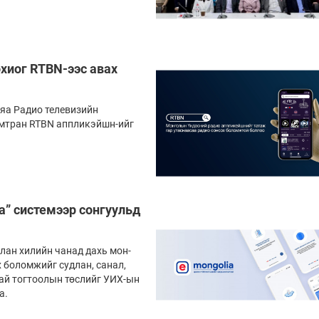
хиог RTBN-ээс авах
яа Радио телевизийн
амтран RTBN апп­ли­кэйшн-ийг
a” системээр сонгуульд
лан хилийн чанад дахь мон­
х боломжийг судлан, санал,
у­хай тогтоолын төслийг УИХ-ын
а.