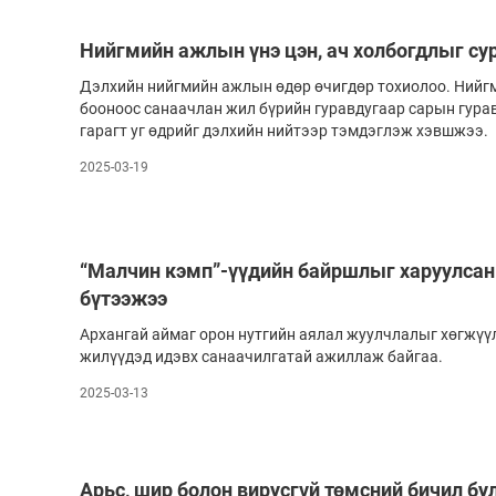
Олимп 2024
Нийгмийн ажлын үнэ цэн, ач холбогдлыг с
Дэлхийн нийгмийн ажлын өдөр өчиг­дөр то­хиолоо. Нийг
боо­ноос санаачлан жил бүрийн гурав­дугаар сарын гура
гарагт уг өдрийг дэлхийн нийтээр тэмдэглэж хэвшжээ.
2025-03-19
“Малчин кэмп”-үүдийн байршлыг харуулсан
бүтээжээ
Архангай аймаг орон нутгийн аялал жуулч­лалыг хөгжүүл
жилүүдэд идэвх санаачилгатай ажил­лаж байгаа.
2025-03-13
Арьс, шир болон вирусгүй төмсний бичил бу