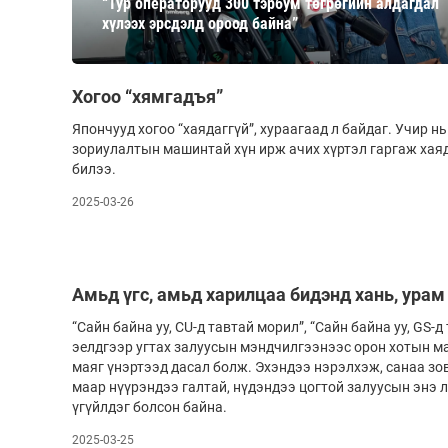
“Тур операторууд 300 тэрбум төгрөгийн алдагдал
126-гийн НЭГ
хүлээх эрсдэлд ороод байна”
Хогоо “хямгадъя”
Япончууд хогоо “хаядаггүй”, хураагаад л бай­­­даг. Учир нь тэд­­г
зориулалтын ма­­­­­шин­­тай хүн ирж ачих хүр­­­­тэл гаргаж хаяда
билээ.
2025-03-26
Ертөнц
Спорт
Нийгэм
Бөх
Амьд үгс, амьд харилцаа бидэнд хань, урам
Техник технологи
Сагсан бөмбөг
“Сайн байна уу, CU-д тавтай морил”, “Сайн байна уу, GS-д тав
эелдгээр угтах залуусын мэнд­­­чил­­­­гээ­нээс орон хотын 
Шинжлэх ухаан
Хөлбөмбөг
маяг үнэр­­­тээд да­сал болж. Эхэндээ нэрэлхэж, санаа зо
Сонин хачин
Олимпын төрөл
маар нүүрэндээ галтай, нүдэндээ цогтой залуу­­­­сын энэ
үгүйлдэг болсон байна.
Дэлхийн монгол
Тулааны спорт
2025-03-25
Олимпын бус төр