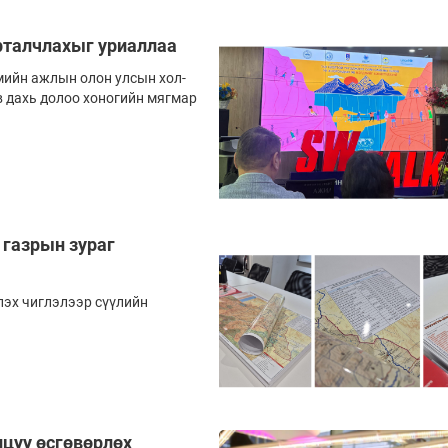
урталчлахыг уриаллаа
мийн ажлын олон ул­сын хол­
в дахь долоо хоногийн мягмар
 газрын зураг
эх чиглэлээр сүү­лийн
лцуу өсгөвөрлөх