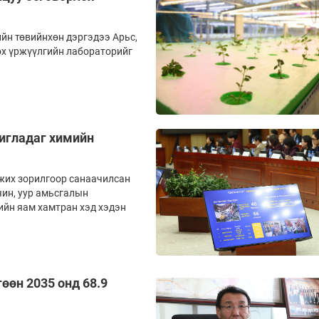
йн төвийнхөн дэр­­­гэдээ Арьс,
 үр­­жүүл­­гийн лабораторийг
шигладаг химийн
мжих зорилгоор санаачилсан
чин, уур амьсгалын
рийн яам хамтран хэд хэдэн
өөн 2035 онд 68.9