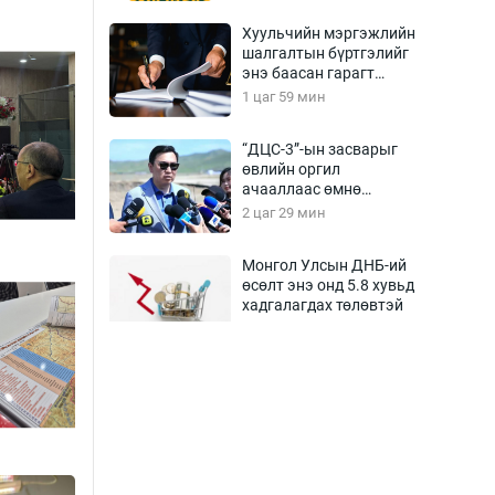
Хуульчийн мэргэжлийн
шалгалтын бүртгэлийг
энэ баасан гарагт
эхлүүлнэ
1 цаг 59 мин
“ДЦС-3”-ын засварыг
өвлийн оргил
ачааллаас өмнө
дуусгах үүрэг өгөв
2 цаг 29 мин
Монгол Улсын ДНБ-ий
өсөлт энэ онд 5.8 хувьд
хадгалагдах төлөвтэй
2 цаг 59 мин
Орхон аймгийн “Будда
вилла”-гийн
захиалагчид ордероо
авч чадахгүйд хүрэх
3 цаг 29 мин
вий