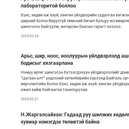
лабораторитой боллоо
Хүнс, хөдөө аж ахуй, хөнгөн үйлд­вэ­рийн судалгаа хөгжли
ширний болон Вирусгүй төмс­­­ний бичил булцуу өсгөвөрлөх
шинэчлэн бай­гуулж, өнгөрсөн баасан гарагт нээлээ.
2025-02-24
Арьс, шир, ноос, ноолуурын үйлдвэрлэлд а
бодисыг хязгаарлана
Нэмүү өртөг шингэсэн бүтээгдэхүүн үйлд­вэр­­лэлийг дэ
“Ца­гаан алт” үндэсний хөтөлбөрийн хүрээнд Бай­галь ор
өөрчлөлтийн бо­лон Хүнс, хөдөө аж ахуй, хөнгөн үйлдвэ
ажил хийж байгаагаа та­нилцуулав.
2025-02-21
Н.Жар­гал­сайхан: Гадаад руу шилжих хөдөлг
хувиар нэмэгдэх төлөвтэй байна