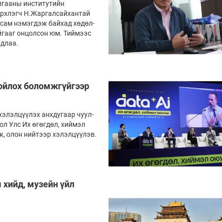
гааны инс­ти­ту­тийн
лэгч Н.Жар­гал­сай­хан­тай
усам нэмэгдэж байхад хөдөл­
йгааг онцолсон юм. Тиймээс
рдлаа.
хойлох боломжгүйгээр
г хэлэлцүүлэх анхдугаар чуул­
гол Улс Их өгөгдөл, хиймэл
лж, олон ний­тээр хэлэлцүүлэв.
 хийд, музейн үйл