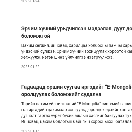
2025-01-24
Эрчим хүчний урьдчилсан мэдээлэл, дуут до
боломжтой
Цахим хөгжил, инновац, харилцаа холбооны яамны харь
үндэсний сүлжээ, Эр­­чим хүч­ний зохицуулах хороотой х
хөгжүүлж, нэгэн шинэ үйлчилгээ нэвт­­рүүл­жээ.
2025-01-22
Гадаадад оршин суугаа иргэдийг “E-Mongoli
оролцуулах боломжийг судална
Төрийн цахим үйлчилгээний “E-Mongolia” системийг ашиг
гол иргэдийн цахимаар сонгуульд оролцох эр­хийг ханга
дүг­нэлт гар­гах үүрэг бүхий ажлын хэсгийг байгуу­­­лах т
Инно­вац, ца­хим бодлогын байнгын хорооныхон ба­тал­­­ла
2025-01-16