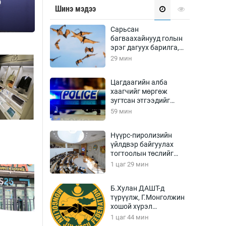
р
Урлагтай яриа
Шинэ мэдээ
өрчил
энд-Эрхэм баян
Сарьсан
багваахайнууд голын
эрэг дагуух барилга,
байгууламжийн
29 мин
дээвэрт үүрлэжээ
хүний үг
Цагдаагийн алба
хаагчийг мөргөж
зугтсан этгээдийг
илрүүлэв
59 мин
ага
Бусад
Нүүрс-пиролизийн
үйлдвэр байгуулах
Фото
тогтоолын төслийг
сурвалжлагч
Видео
батлав
1 цаг 29 мин
Инфографик
Б.Хулан ДАШТ-д
Санал асуулга
түрүүлж, Г.Монголжин
хошой хүрэл
медальтан болов
1 цаг 44 мин