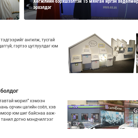
Хөгжлийн бэрхшээлтэй 15 мянган иргэн хөдөлмө
Ханш
эрхэлдэг
Хэрэг з
Эрэлттэй мэдээ
Эрүүл м
Хууль ёс
Хүмүүс
ээ­­рийг ангилж, тус­­­­­­­­гай
ггүй, гэртээ цуг­­­­­луул­даг юм
Албаны 
Бусад
Life style
Ярилцл
Зөвлөгөө
Хоймор
 болдог
Өнөөдрийн тухай
Уншигч-
­­­­­­т­ай морил” хэмээн
маань орчин цагийн соёл, хэв
вмоор юм шиг байс­наа ааж­­­
 л танил дотно мэндчилгээг
өл