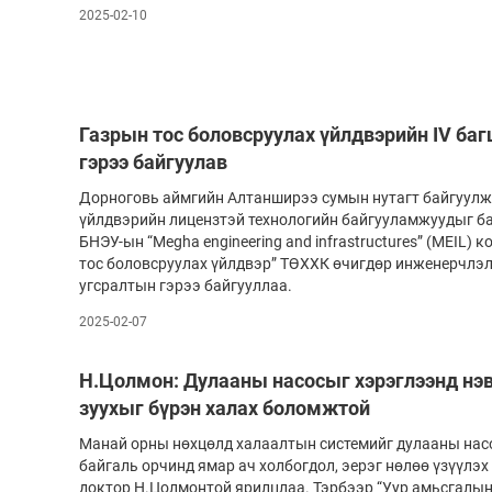
2025-02-10
Газрын тос боловсруулах үйлдвэрийн IV ба
гэрээ байгуулав
Дорноговь аймгийн Алтанширээ сумын нутагт бай­гуулж
үйлдвэ­рийн лицензтэй технологийн байгууламжуудыг ба­­­­
БНЭУ-ын “Меgha en­ginee­ring and infrastructures” (MEIL) ком­­
тос боловсруулах үйлд­­­­­вэр” ТӨХХК өчигдөр инженерчлэл,
угсралтын гэрээ байгууллаа.
2025-02-07
Н.Цолмон: Дулааны насосыг хэрэглээнд нэв
зуухыг бүрэн халах боломжтой
Манай орны нөхцөлд халаалтын системийг дулааны нас
байгаль орчинд ямар ач холбогдол, эерэг нөлөө үзүүлэх
доктор Н.Цол­­­монтой ярилцлаа. Тэрбээр “Уур амьсгалын