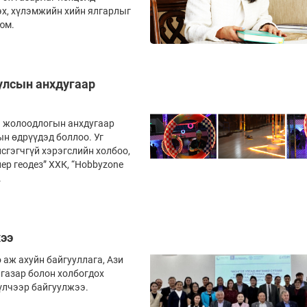
 хү­­­лэм­жийн хийн ялгарлыг
 юм.
улсын анхдугаар
 жолоодлогын анх­ду­гаар
тын өдрүүдэд боллоо. Уг
­­гэгч­­гүй хэрэгслийн холбоо,
нер геодез” ХХК, “Hobbyzone
.
жээ
 аж ахуйн байгууллага, Ази
 газар болон холбогдох
үл­чээр байгуулжээ.