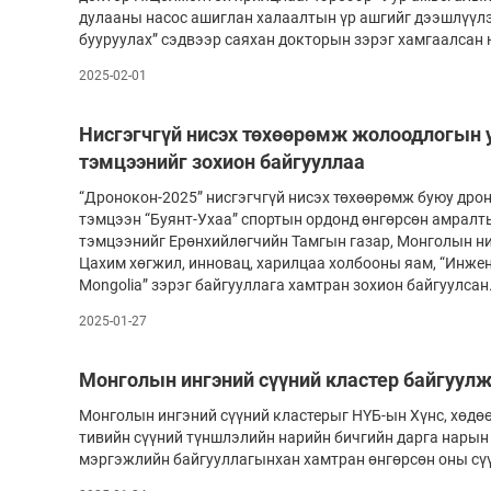
дулааны насос ашиглан халаалтын үр ашгийг дээшлүүлэх,
бууруулах” сэдвээр сая­­­­хан докторын зэрэг хамгаалсан
2025-02-01
Нисгэгчгүй нисэх төхөөрөмж жолоодлогын 
тэмцээнийг зохион байгууллаа
“Дронокон-2025” нисгэгчгүй нисэх төхөө­рөмж буюу дрон
тэм­­цээн “Буянт-Ухаа” спортын ордонд өнгөр­сөн ам­рал­
тэмцээнийг Ерөн­­­хий­лөгчийн Тамгын газар, Монголын нис­­
Цахим хөгжил, ин­­новац, ха­рил­цаа холбооны яам, “Инже
Mongolia” зэрэг бай­гууллага хамт­ран зохион байгуулсан
2025-01-27
Монголын ингэний сүүний кластер байгуул
Монголын ингэний сүүний кластерыг НҮБ-ын Хүнс, хөдөө
ти­вийн сүүний түншлэлийн нарийн бичгийн дарга нарын
мэргэжлийн бай­гуул­лагынхан хамтран өнгөрсөн оны сү