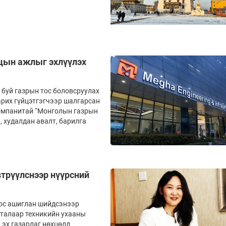
гцын ажлыг эхлүүлэх
 буй газрын тос боловсруулах
рих гүй­­­цэтгэгчээр шалгарсан
­па­ни­­­­­­тай “Монголын газрын
 худалдан авалт, ба­­рилга
трүүлснээр нүүрсний
ос ашиглан шийдсэнээр
 талаар техникийн ухааны
 эх газарлаг нөхцөлд