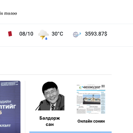
йн төлөө
08/10
30°C
3593.87
$
Соёл урлаг
ой хөгжлийн зорилго -
Сонгодог урлаг
Ардын урлаг
Дүрслэх урлаг
Өв соёл
таг
Кино урлаг
 орчин
Цирк
Балдорж
Онлaйн сонин
ол
сан
Рок поп, хип хоп
энд