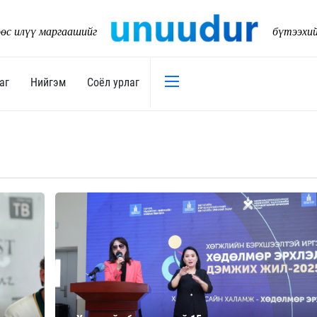
өс илүү маргаашийг
бүтээхи
аг
Нийгэм
Соёл урлаг
Эдийн засаг
Нийгэм
Төсөв
Тогтворт
17
Уул уурхай
Танилц
Хөрөнгийн зах зээл
Нийслэл
Банк санхүү
Орон ну
Хөдөө аж ахуй
Байгаль
Дэд бүтэц
Боловср
Бизнес
Эрүүл м