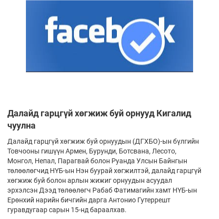
Далайд гарцгүй хөгжиж буй орнууд Кигалид
чуулна
Далайд гарцгүй хөгжиж буй орнуудын (ДГХБО)-ын бүлгийн
Товчооны гишүүн Армен, Бурунди, Ботсвана, Лесото,
Монгол, Непал, Парагвай болон Руанда Улсын Байнгын
төлөөлөгчид НҮБ-ын Нэн буурай хөгжилтэй, далайд гарцгүй
хөгжиж буй болон арлын жижиг орнуудын асуудал
эрхэлсэн Дээд төлөөлөгч Рабаб Фатимагийн хамт НҮБ-ын
Ерөнхий нарийн бичгийн дарга Антонио Гутеррешт
гуравдугаар сарын 15-нд бараалхав.