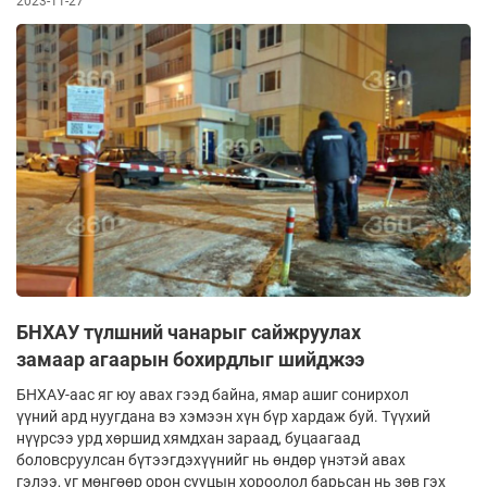
2023-11-27
БНХАУ түлшний чанарыг сайжруулах
замаар агаарын бохирдлыг шийджээ
БНХАУ-аас яг юу авах гээд байна, ямар ашиг сонирхол
үүний ард нуугдана вэ хэмээн хүн бүр хардаж буй. Түүхий
нүүрсээ урд хөршид хямдхан зараад, буцаагаад
боловсруулсан бүтээгдэхүүнийг нь өндөр үнэтэй авах
гэлээ, уг мөнгөөр орон сууцын хороолол барьсан нь зөв гэх