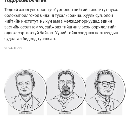
тодорхойлж өгөв
Тэдний ажил улс орон тус бүрт олон нийтийн институт чухал
болохыг ойлгоход бидэнд тусалж байна. Хууль сул, олон
нийтийн институт нь хүн амаа мөлждөг орнуудад эдийн
засгийн өсөлт юм уу, сайжрах тийш чиглэсэн өөрчлөлтийг
өдөөж сэргээхгүй байгаа. Үүнийг ойлгоход шагналтнуудын
судалгаа бидэнд тусалсан.
2024-10-22