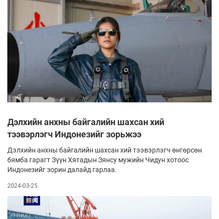
Дэлхийн анхны байгалийн шахсан хий
тээвэрлэгч Индонезийг зорьжээ
Дэлхийн анхны байгалийн шахсан хий тээвэрлэгч өнгөрсөн
бямба гарагт Зүүн Хятадын Зянсу мужийн Чидун хотоос
Индонезийг зорин далайд гарлаа.
2024-03-25