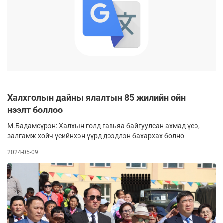
Халхголын дайны ялалтын 85 жилийн ойн
нээлт боллоо
М.Бадамсүрэн: Халхын голд гавьяа байгуулсан ахмад үеэ,
залгамж хойч үеийнхэн үүрд дээдлэн бахархах болно
2024-05-09