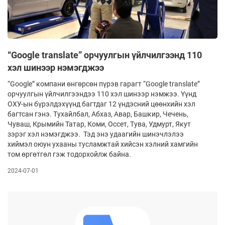
“Google translate” орчуулгын үйлчилгээнд 110
хэл шинээр нэмэгджээ
“Google” компани өнгөрсөн пүрэв гарагт “Google translate”
орчуулгын үйлчилгээндээ 110 хэл шинээр нэмжээ. Үүнд
ОХУ-ын бүрэлдэхүүнд багтдаг 12 үндэсний цөөнхийн хэл
багтсан гэнэ. Тухайлбал, Абхаз, Авар, Башкир, Чечень,
Чуваш, Крымийн Татар, Коми, Оссет, Тува, Удмурт, Якут
зэрэг хэл нэмэгджээ. Тэд энэ удаагийн шинэчлэлээ
хиймэл оюун ухааны тусламжтай хийсэн хэлний хамгийн
том өргөтгөл гэж тодорхойлж байна.
2024-07-01