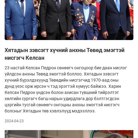
Хятадын зэвсэгт хүчний анхны Төвөд эмэгтэй
нисгэгч Келсан
23 настай Келсан Педрон сөнөөгч онгоцоор бие даан нислэг
үйлдсэн анхны Төвөд эмэгтэй боллоо. Хятадын зэвсэгт
хүчний бүрэлдэхүүнд Төвөдийн нисгэгчид 1970-аад оны
дунд үеэс орж ирсэн ч тэд эрэгтэй хүмүүс байжээ. Харин
Келсан Педрон үндсэн болон ахисан түвшний тийрэлтэт
хөлгийн сургагч багш нарын удирдлага дор бэлтгэгдсэн
цэргийн тусгай сөнөөгч онгоцны анхны эмэгтэй нисгэгч
болсныг Хятадын төв хэвлэлүүд мэдээллээ.
2024-04-23