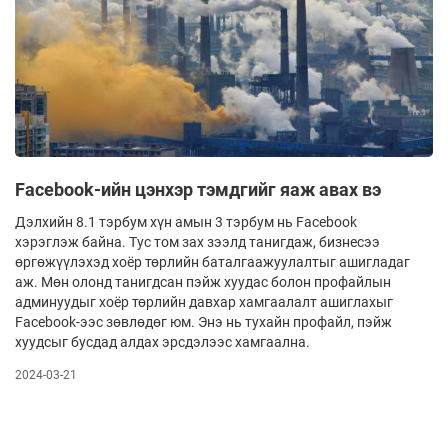
Facebook-ийн цэнхэр тэмдгийг яаж авах вэ
Дэлхийн 8.1 тэрбум хүн амын 3 тэрбум нь Facebook
хэрэглэж байна. Тус том зах зээлд танигдаж, бизнесээ
өргөжүүлэхэд хоёр төрлийн баталгаажуулалтыг ашигладаг
аж. Мөн олонд танигдсан пэйж хуудас болон профайлын
админуудыг хоёр төрлийн давхар хамгаалалт ашиглахыг
Facebook-ээс зөвлөдөг юм. Энэ нь тухайн профайл, пэйж
хуудсыг бусдад алдах эрсдэлээс хамгаална.
2024-03-21