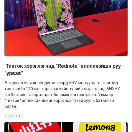
Тикток хэрэглэгчид “Rednote” аппликэйшн руу
“урвав”
Өнгөрсөн оны дөрөвдүгээр сард АНУ-ын хууль тогтоогчид
тиктокийн 170 сая хэ­рэг­лэг­чийн хувийн мэдээлэлд БНХАУ-
ын Засгийн га­зар хандах боломжтой гэж үзсэн. Улмаар
“Тик­ток” аппликэйшнийг хориглох тухай хууль баталсан
билээ.
2025-01-17