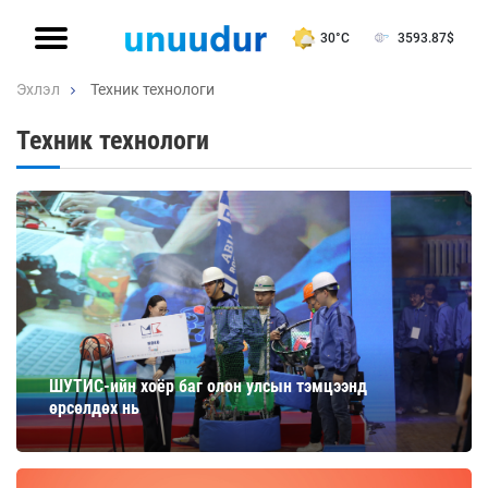
30°C
3593.87
$
Эхлэл
Техник технологи
Техник технологи
ШУТИС-ийн хоёр баг олон улсын тэмцээнд
өрсөлдөх нь