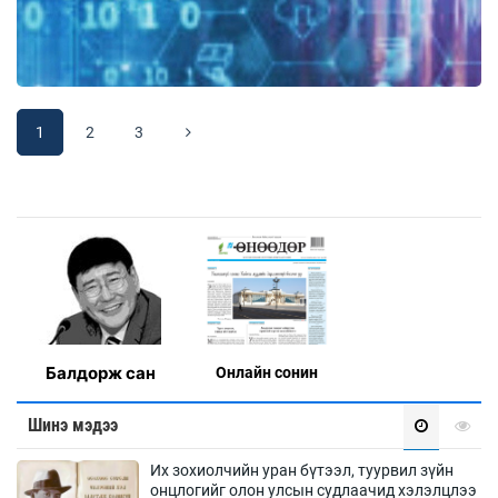
1
2
3
Балдорж сан
Онлaйн сонин
Шинэ мэдээ
Их зохиолчийн уран бүтээл, туурвил зүйн
онцлогийг олон улсын судлаачид хэлэлцлээ