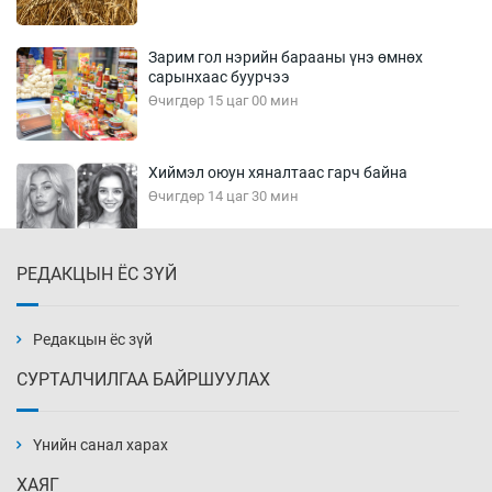
Зарим гол нэрийн барааны үнэ өмнөх
сарынхаас буурчээ
Өчигдөр 15 цаг 00 мин
Хиймэл оюун хяналтаас гарч байна
Өчигдөр 14 цаг 30 мин
РЕДАКЦЫН ЁС ЗҮЙ
Эмэгтэйчүүд Бээжин, эрэгтэйчүүд Японд
бэлтгэл базаахаар хилийн дээс алхлаа
Өчигдөр 14 цаг 00 мин
Редакцын ёс зүй
СУРТАЛЧИЛГАА БАЙРШУУЛАХ
АНУ-ын Цэргийн кибер командлалаын
ажилтнууд амиа хорлох явдал эрс
нэмэгджээ
Үнийн санал харах
Өчигдөр 13 цаг 52 мин
ХАЯГ