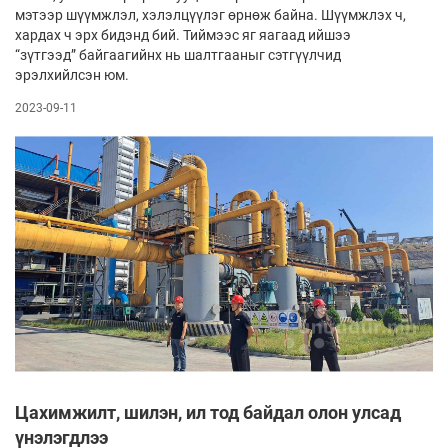
мэтээр шүүмжлэл, хэлэлцүүлэг өрнөж байна. Шүүмжлэх ч,
хардах ч эрх бидэнд бий. Тиймээс яг яагаад ийшээ
“зүтгээд” байгаагийнх нь шалтгааныг сэтгүүлчид
эрэлхийлсэн юм.
2023-09-11
Цахимжилт, шилэн, ил тод байдал олон улсад
үнэлэгдлээ