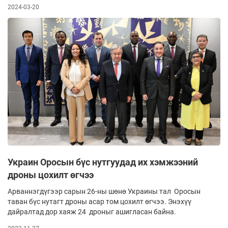
2024-03-20
Украин Оросын бүс нутгуудад их хэмжээний
дроны цохилт өгчээ
Арваннэгдүгээр сарын 26-ны шөнө Украины тал Оросын
таван бүс нутагт дроны асар том цохилт өгчээ. Энэхүү
дайралтад дор хаяж 24 дроныг ашигласан байна.