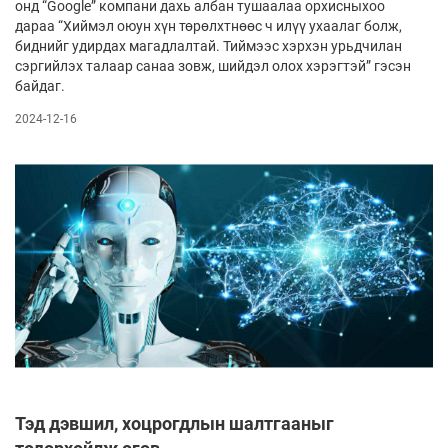
онд “Google” ком­пани дахь албан тушаалаа орхисныхоо
дараа “Хий­мэл оюун хүн төрөлхтнөөс ч илүү ухаалаг болж,
бид­нийг удирдах магадлалтай. Тиймээс хэр­хэн урьд­чилан
сэргийлэх талаар санаа зовж, ший­дэл олох хэрэгтэй” гэсэн
байдаг.
2024-12-16
Тэд дэвшил, хоцрогдлын шалтгааныг