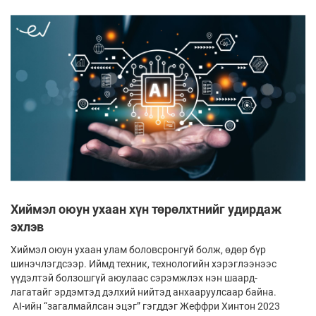
Хиймэл оюун ухаан хүн төрөлхтнийг удирдаж
эхлэв
Хиймэл оюун ухаан улам боловсронгуй болж, өдөр бүр
шинэчлэгдсээр. Иймд тех­ник, технологийн хэрэглээнээс
үүдэл­тэй бол­зош­гүй аюулаас сэрэмжлэх нэн шаард­­­
лагатайг эрдэмтэд дэлхий нийтэд ан­хаа­руул­саар байна.
AI-ийн “загалмайлсан эцэг” гэгд­дэг Жеффри Хинтон 2023