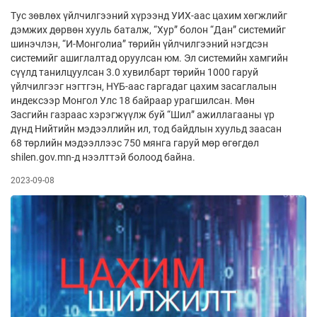
Тус зөвлөх үйлчилгээний хүрээнд УИХ-аас цахим хөгжлийг
дэмжих дөрвөн хууль баталж, “Хур” болон “Дан” системийг
шинэчлэн, “И-Монголиа” төрийн үйлчилгээний нэгдсэн
системийг ашиглалтад оруулсан юм. Эл системийн хамгийн
сүүлд танилцуулсан 3.0 хувилбарт төрийн 1000 гаруй
үйлчилгээг нэгтгэн, НҮБ-аас гаргадаг цахим засаглалын
индексээр Монгол Улс 18 байраар урагшилсан. Мөн
Засгийн газраас хэрэгжүүлж буй “Шил” ажиллагааны үр
дүнд Нийтийн мэдээллийн ил, тод байдлын хуульд заасан
68 төрлийн мэдээллээс 750 мянга гаруй мөр өгөгдөл
shilen.gov.mn-д нээлттэй болоод байна.
2023-09-08