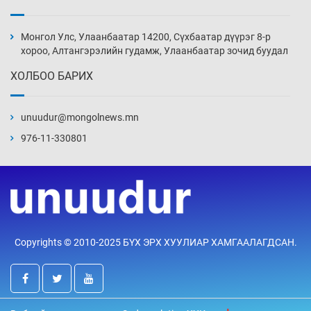
Монголын шигшээ Хонконгийн багийг ялж,
эхний хожлоо авлаа
Монгол Улс, Улаанбаатар 14200, Сүхбаатар дүүрэг 8-р
Өчигдөр 13 цаг 30 мин
хороо, Алтангэрэлийн гудамж, Улаанбаатар зочид буудал
ХОЛБОО БАРИХ
Техникийн өндөр үзүүлэлттэй агаарын хөлөг
худалдан авах хүсэлтээ уламжлав
unuudur@mongolnews.mn
Өчигдөр 13 цаг 00 мин
976-11-330801
“Шатахууны бус, бодлогын хомсдол
нүүрлээд байна”
Өчигдөр 12 цаг 30 мин
Дөрвөн чиглэлд шөнийн автобус иргэдэд
Copyrights © 2010-2025 БҮХ ЭРХ ХУУЛИАР ХАМГААЛАГДСАН.
үйлчилж буй гэв
Өчигдөр 12 цаг 00 мин
“Туул усан цогцолбор”-ын ТЭЗҮ-ийг