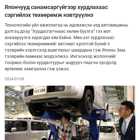
Япончууд санамсаргүйгээр хурдлахаас
сэргийлэх төхөөрөмж нэвтрүүлнэ
Технологийн үйл ажиллагаа нь идэвхжсэн үед автомашины
дэлгэц дээр “Хурдасгагчнаас хөлөө буулга” гэх мэт
анхааруулга харагдах юм байна. Мөн хэт хурдлахаас
сэргийлэх төхөөрөмжийг автомат кроптой бүхий л
тээврийн хэрэгсэлд ашиглахыг шаардана гэж Японы Зам,
тээврийн яамнаас мэдээлжээ. Ингэснээр жолоочийг
тоормос болон хурдасгуурыг андуурч гишгэн эрсдэлд
өртөхөөс хамгаална гэж үзжээ.
2024-07-09