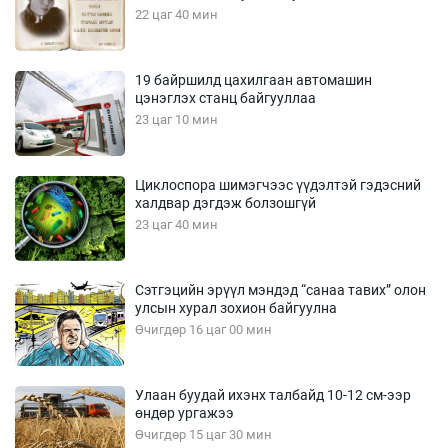
22 цаг 40 мин
19 байршилд цахилгаан автомашин
цэнэглэх станц байгууллаа
23 цаг 10 мин
Циклоспора шимэгчээс үүдэлтэй гэдэсний
халдвар дэгдэж болзошгүй
23 цаг 40 мин
Сэтгэцийн эрүүл мэндэд “санаа тавих” олон
улсын хурал зохион байгуулна
Өчигдөр 16 цаг 00 мин
Улаан буудай ихэнх талбайд 10-12 см-ээр
өндөр ургажээ
Өчигдөр 15 цаг 30 мин