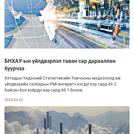
БНХАУ-ын үйлдвэрлэл таван сар дарааллан
буурчээ
Хятадын Үндэсний Статистикийн Товчооны мэдээлэлд аж
үйлдвэрийн салбарын PMI өнгөрөгч нэгдүгээр сард 49.2
байсан бол хоёрдугаар сард 49.1 болов.
2024-03-22