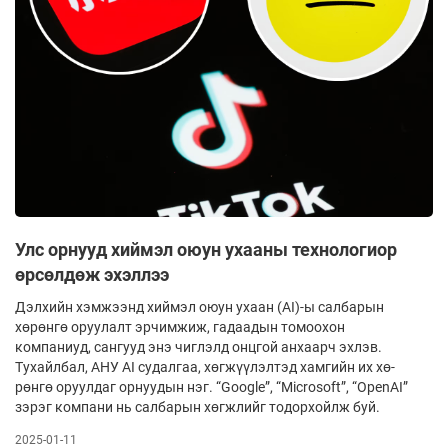
Улс орнууд хиймэл оюун ухааны технологиор
өрсөлдөж эхэллээ
Дэлхийн хэмжээнд хиймэл оюун ухаан (AI)-ы салбарын
хөрөнгө оруулалт эрчимжиж, га­даа­дын томоохон
компаниуд, сангууд энэ чиг­лэлд онцгой анхаарч эхлэв.
Тухайлбал, АНУ AI судалгаа, хөгжүүлэлтэд хамгийн их хө­
рөнгө оруулдаг орнуудын нэг. “Google”, “Microsoft”, “OpenAI”
зэрэг компани нь салбарын хөгж­лийг тодорхойлж буй.
2025-01-11