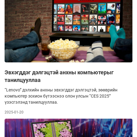
Эвхэгддэг дэлгэцтэй анхны компьютерыг
танилцууллаа
“Lenovo” дэлхийн анхны эвхэгддэг дэлгэц­тэй, зөөврийн
компьютер зохион бүтээс­нээ олон улсын “CES 2025”
үзэсгэлэнд танил­цуул­­лаа.
2025-01-20