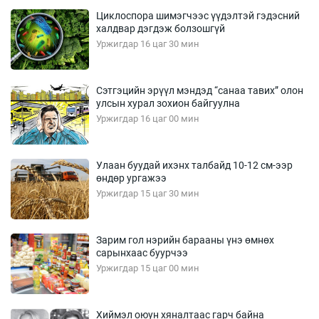
Циклоспора шимэгчээс үүдэлтэй гэдэсний
халдвар дэгдэж болзошгүй
Уржигдар 16 цаг 30 мин
Сэтгэцийн эрүүл мэндэд “санаа тавих” олон
улсын хурал зохион байгуулна
Уржигдар 16 цаг 00 мин
Улаан буудай ихэнх талбайд 10-12 см-ээр
өндөр ургажээ
Уржигдар 15 цаг 30 мин
Зарим гол нэрийн барааны үнэ өмнөх
сарынхаас буурчээ
Уржигдар 15 цаг 00 мин
Хиймэл оюун хяналтаас гарч байна