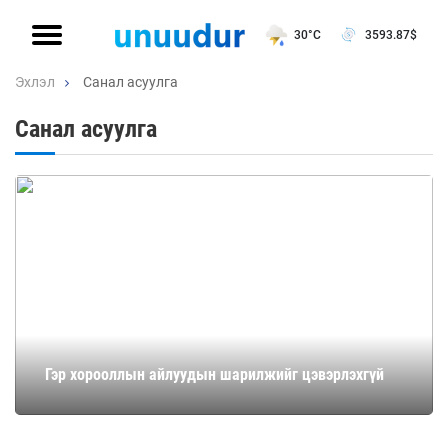
30°C
3593.87
$
Эхлэл
Санал асуулга
Санал асуулга
Гэр хорооллын айлуудын шарилжийг цэвэрлэхгүй