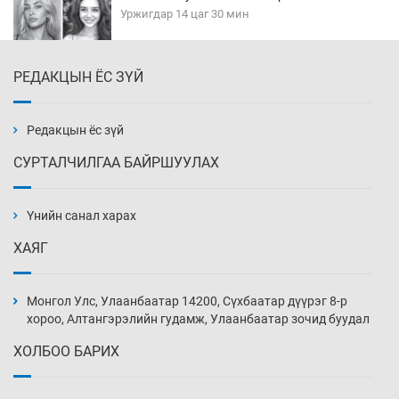
Уржигдар 14 цаг 30 мин
РЕДАКЦЫН ЁС ЗҮЙ
Эмэгтэйчүүд Бээжин, эрэгтэйчүүд Японд
бэлтгэл базаахаар хилийн дээс алхлаа
Уржигдар 14 цаг 00 мин
Редакцын ёс зүй
СУРТАЛЧИЛГАА БАЙРШУУЛАХ
АНУ-ын Цэргийн кибер командлалаын
ажилтнууд амиа хорлох явдал эрс
нэмэгджээ
Үнийн санал харах
Уржигдар 13 цаг 52 мин
ХАЯГ
Монголын шигшээ Хонконгийн багийг ялж,
эхний хожлоо авлаа
Монгол Улс, Улаанбаатар 14200, Сүхбаатар дүүрэг 8-р
Уржигдар 13 цаг 30 мин
хороо, Алтангэрэлийн гудамж, Улаанбаатар зочид буудал
ХОЛБОО БАРИХ
Техникийн өндөр үзүүлэлттэй агаарын хөлөг
худалдан авах хүсэлтээ уламжлав