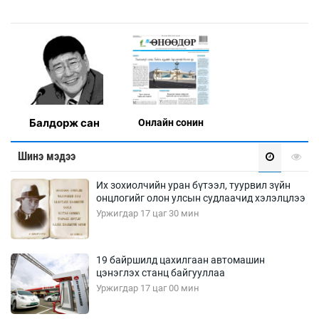
Балдорж сан
Онлaйн сонин
Шинэ мэдээ
Их зохиолчийн уран бүтээл, туурвил зүйн
онцлогийг олон улсын судлаачид хэлэлцлээ
Уржигдар 17 цаг 30 мин
19 байршилд цахилгаан автомашин
цэнэглэх станц байгууллаа
Уржигдар 17 цаг 00 мин