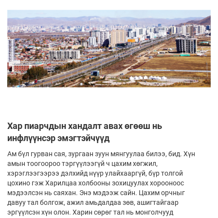
Хар пиарчдын хандалт авах өгөөш нь
инфлүүнсэр эмэгтэйчүүд
Ам бүл гурван сая, зургаан зуун мянгуулаа билээ, бид. Хүн
амын тоогоороо тэргүүлээгүй ч цахим хөгжил,
хэрэглээгээрээ дэлхийд нүүр улайхааргүй, бүр толгой
цохино гэж Харилцаа холбооны зохицуулах хорооноос
мэдээлсэн нь саяхан. Энэ мэдээж сайн. Цахим орчныг
давуу тал болгож, ажил амьдалдаа зөв, ашигтайгаар
эргүүлсэн хүн олон. Харин сөрөг тал нь монголчууд