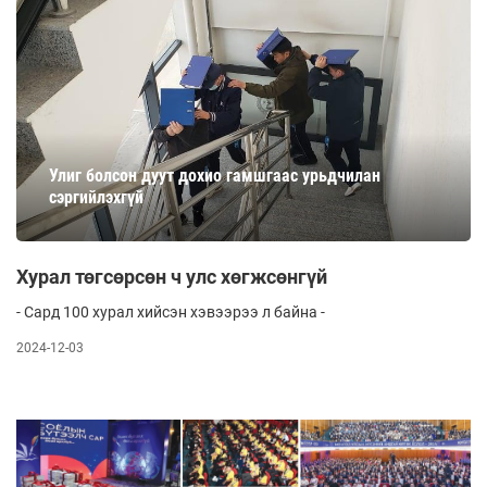
Улиг болсон дуут дохио гамшгаас урьдчилан
сэргийлэхгүй
Хурал төгсөрсөн ч улс хөгжсөнгүй
- Сард 100 хурал хийсэн хэвээрээ л байна -
2024-12-03