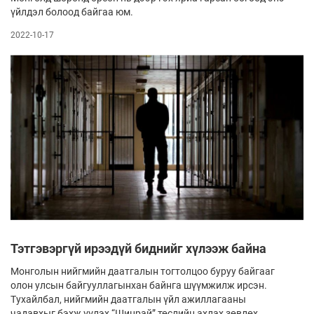
үйлдэл болоод байгаа юм.
2022-10-17
Тэтгэвэргүй ирээдүй биднийг хүлээж байна
Монголын нийгмийн даатгалын тогтолцоо буруу байгааг
олон улсын байгууллагынхан байнга шүүмжилж ирсэн.
Тухайлбал, нийгмийн даатгалын үйл ажиллагааны
чадавхыг бэхж үүлэх “Шинрай” төслийн ахлах зөвлөх