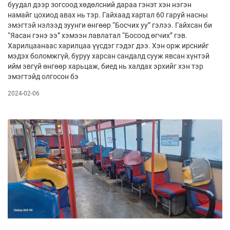
буудал дээр зогсоод хөдөлсний дараа гэнэт хэн нэгэн
намайг цохиод авах нь тэр. Гайхаад хартал 60 гаруй насны
эмэгтэй нэлээд зуунги өнгөөр “Босчих уу” гэлээ. Гайхсан би
“Яасан гэнэ ээ” хэмээн лавлатал “Босоод өгчих” гэв.
Харилцаанаас харилцаа үүсдэг гэдэг дээ. Хэн орж ирснийг
мэдэх боломжгүй, буруу харсан сандалд сууж явсан хүнтэй
ийм эвгүй өнгөөр харьцаж, биед нь халдах эрхийг хэн тэр
эмэгтэйд олгосон бэ
2024-02-06