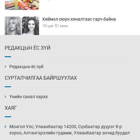
Хиймэл оюун хяналтаас гарч байна
10 цаг 51 мин
РЕДАКЦЫН ЁС ЗҮЙ
Эмэгтэйчүүд Бээжин, эрэгтэйчүүд Японд
бэлтгэл базаахаар хилийн дээс алхлаа
11 цаг 21 мин
Редакцын ёс зүй
СУРТАЛЧИЛГАА БАЙРШУУЛАХ
АНУ-ын Цэргийн кибер командлалаын
ажилтнууд амиа хорлох явдал эрс
нэмэгджээ
Үнийн санал харах
11 цаг 28 мин
ХАЯГ
Монголын шигшээ Хонконгийн багийг ялж,
эхний хожлоо авлаа
Монгол Улс, Улаанбаатар 14200, Сүхбаатар дүүрэг 8-р
11 цаг 51 мин
хороо, Алтангэрэлийн гудамж, Улаанбаатар зочид буудал