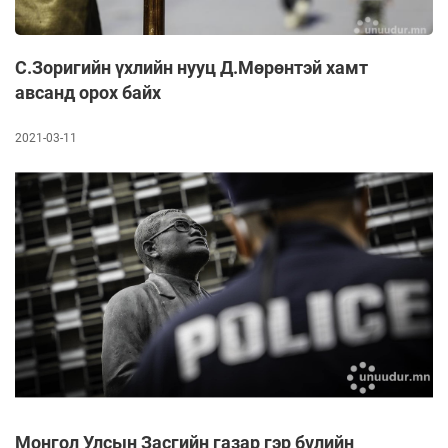
С.Зоригийн үхлийн нууц Д.Мөрөнтэй хамт
авсанд орох байх
2021-03-11
Монгол Улсын Засгийн газар гэр бүлийн