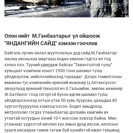
Олон нийт М.Ганбаатарыг үл ойшоож
"ЯНДАНГИЙН САЙД" хэмээн гоочлов
Байгаль орчин аялал жуулчлалын дэд сайд М.Ганбаатар
ажлаа авсныхаа маргааш яндан хөөлнө гэдгээ ил тод
хэлнэ лээ. Түүний удирдаж байсан “Тавантолгой түлш”
хувьцаат компани хоногт 2500 тонн шахмал түлш
үйлдвэрлэж, нийслэлийнхэнд тараадаг. Дээрх томилгооны
өмнөхөн тус компанийн ерөнхий инженер Ц.Алтансүхээс
авхуулаад ерөнхий технологич Х.Галымбек, зөвлөх инженер
Ж.Батбилэг гээд сэтэртэй бүхэн өдгөө шахмал түлш
үйлдвэрлэснээр хотын утаа 50 хувь буурсан, цаашдаа 80
хүртэл бууруулна хэмээцгээсэн. Бодит амьдралд
метрополис гэгдэх Улаанбаатар дэлхийн хамгийн их
утаатай хотуудын эхний 10-т жагссан хэвээр байна. Мөн
утаанаас үүдэлтэй өвчлөл хүн амын дунд ихсэж, нялхсын
уушги насаараа тамхи татаж буй хүнийхтэй ижил түвшинд