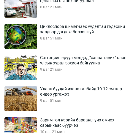
цэнэглэх станц байгууллаа
8 цаг 21 мин
Циклоспора шимэгчээс үүдэлтэй гэдэсний
халдвар дэгдэж болзошгүй
8 цаг 51 мин
Сэтгэцийн эрүүл мэндэд “санаа тавих” олон
улсын хурал зохион байгуулна
9 цаг 21 мин
Улаан буудай ихэнх талбайд 10-12 см-ээр
өндөр ургажээ
9 цаг 51 мин
Зарим гол нэрийн барааны үнэ өмнөх
сарынхаас буурчээ
10 цаг 21 мин