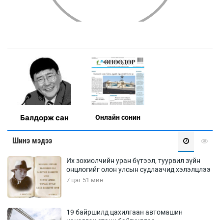
Балдорж сан
Онлaйн сонин
Шинэ мэдээ
Их зохиолчийн уран бүтээл, туурвил зүйн
онцлогийг олон улсын судлаачид хэлэлцлээ
7 цаг 51 мин
19 байршилд цахилгаан автомашин