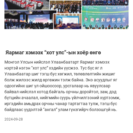
Яармаг хэмээх “хот улс”-ын хоёр өнгө
Монгол Улсын нийслэл Улаанбаатарт Яармаг хэмээх
нэртэй нэгэн “хот улс” хэдийн үүсжээ. Тус бүс яг л
Улаанбаатар шиг тэгш бус хөгжил, төлөвлөлтийн жишиг
болж жилээс жилд өргөжин тэлж байна. Энэ асуудлыг яг
одоогийнх шиг үл ойшоосоор, урсгалаар нь явуулсаар
байвал нийслэл хотод байгаль орчны доройтол, зам, дэд
бүтцийн ачаалал, нийгмийн суурь үйлчилгээний хүртээмж,
иргэдийн амьдрах орчны чанар тартагтаа тулж, тэгш бус
байдлаас үүдэлтэй “ангал” улам гүнзгийрч болзошгүй нь.
2024-09-28