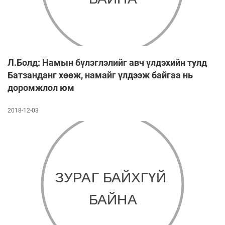
Л.Болд: Намын бүлэглэлийг авч үлдэхийн тулд
Батзанданг хөөж, намайг үлдээж байгаа нь
доромжлол юм
2018-12-03