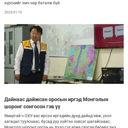
хүрснийг эмч нар баталж буй
2023-01-10
Дайнаас дайжсан оросын иргэд Монголын
шоронг сонгосон гэв үү
Ямартай ч ОХУ-аас ирсэн иргэдийн дунд дайнд явж, үхэл
хагацал туулснаас, бусад руу хүйтэн зэвсэг шагайснаас,
Монголд шоронд орсон нь дээр гэх яриа гарсан бөгөөд энэ