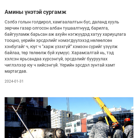
Амины үнэтэй сургамж
Сэлбэ голын голдирол, хамгаалалтын бүс, даланд хууль
зөрчин газар олгосон албан тушаалтнууд, барилга,
байгууламж барьсан аж ахуйн нэгжүүдэд хатуу хариуцлага
тооцно, үерийн эрсдэлийг нэмэгдүүлэхэд нөлөөлсөн
хэнбугайг ч, юуг ч “харж үзэхгүй” хэмээн сүрийг үзүүлж
байлаа, төр төлөөлж буй хүмүүс. Харамсалтай нь, тэд
хэлсэн ярьсандаа хүрсэнгүй, эрсдэлийг бууруулах
чиглэлээр юу ч хийсэнгүй. Үерийн эрсдэл зунтай хамт
мартагдав.
2024-01-31