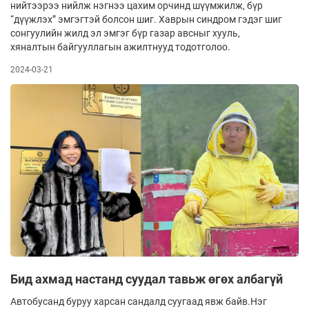
нийтээрээ нийлж нэгнээ цахим орчинд шүүмжилж, бүр
“дүүжлэх” эмгэгтэй болсон шиг. Хаврын синдром гэдэг шиг
сонгуулийн жилд эл эмгэг бүр газар авсныг хууль,
хяналтын байгууллагын ажилтнууд тодотголоо.
2024-03-21
Бид ахмад настанд суудал тавьж өгөх албагүй
Автобусанд буруу харсан сандалд суугаад явж байв.Нэг