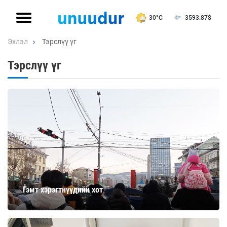
30°C
3593.87
$
Эхлэл
Тэрслүү үг
Тэрслүү үг
Гэмт хэрэгтнүүдийн хот