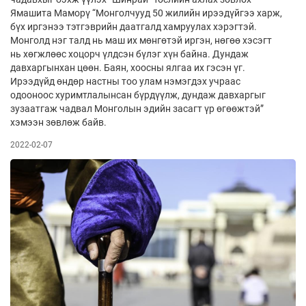
Ямашита Маморү “Монголчууд 50 жилийн ирээдүйгээ харж,
бүх иргэнээ тэтгэврийн даатгалд хамруулах хэрэгтэй.
Монголд нэг талд нь маш их мөнгөтэй иргэн, нөгөө хэсэгт
нь хөгжлөөс хоцорч үлдсэн бүлэг хүн байна. Дундаж
давхаргынхан цөөн. Баян, хоосны ялгаа их гэсэн үг.
Ирээдүйд өндөр настны тоо улам нэмэгдэх учраас
одооноос хуримтлалынсан бүрдүүлж, дундаж давхаргыг
зузаатгаж чадвал Монголын эдийн засагт үр өгөөжтэй”
хэмээн зөвлөж байв.
2022-02-07