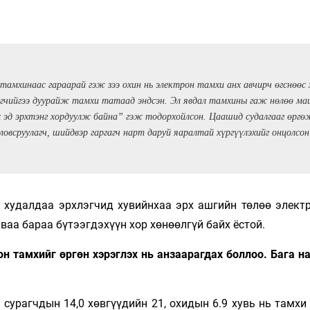
тамхинаас гараарай гэж зээ охин нь электрон тамхи анх авчирч өгснөөс
 эгчийгээ дуурайж тамхи татаад эндсэн. Эл явдал тамхины гаж нөлөө ма
 эд эрхтэнг хордуулж байна” гэж тодорхойлсон. Цаашид судалгааг өргөжү
ловсруулагч, шийдвэр гаргагч нарт даруй яаралтай хүргүүлэхийг онцолсон
худалдаа эрхлэгчид хувийнхаа эрх ашгийн төлөө электр
ваа бараа бүтээгдэхүүн хор хөнөөлгүй байх ёстой.
он тамхийг өргөн хэрэглэх нь анзаарагдах боллоо. Бага 
 сурагчдын 14,0 хөвгүүдийн 21, охидын 6.9 хувь нь тамхи