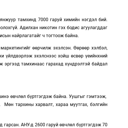
, янжуур тамхинд 7000 гаруй химийн нэгдэл бий.
олохгүй. Адилхан никотин гэх бодис агуулагддаг
исын найрлагатайг ч тогтоож байна.
маркетингийг өөрчилж эхэлсэн. Өөрөөр хэлбэл,
мхи үйлдвэрлэж эхэлснээс хойш өсвөр үеийнхний
ож эргээд тамхинаас гарахад хүндрэлтэй байдал
шинэ өвчлөл бүртгэгдэж байна. Уушгыг гэмтээж,
. Мөн тархины харвалт, хараа муутгах, бэлгийн
д гарсан. АНУ-д 2600 гаруй өвчлөл бүртгэгдэж 70