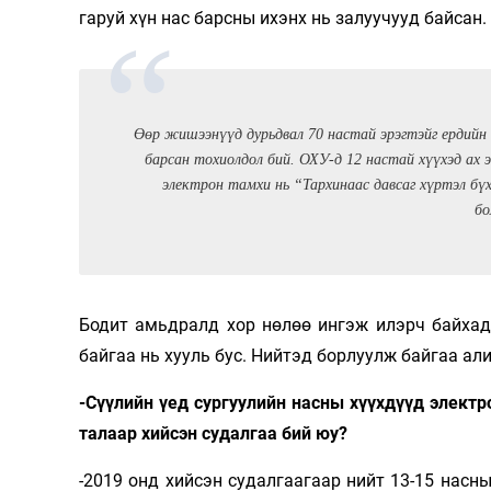
гаруй хүн нас барсны ихэнх нь залуучууд байсан.
Өөр жишээнүүд дурьдвал 70 настай эрэгтэйг ердийн 
барсан тохиолдол бий. ОХУ-д 12 настай хүүхэд ах
электрон тамхи нь “Тархинаас давсаг хүртэл бүх
бо
Бодит амьдралд хор нөлөө ингэж илэрч байхад 
байгаа нь хууль бус. Нийтэд борлуулж байгаа али
-Сүүлийн үед сургуулийн насны хүүхдүүд электр
талаар хийсэн судалгаа бий юу?
-2019 онд хийсэн судалгаагаар нийт 13-15 насны