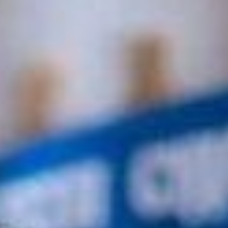
Урлагтай яриа
өрчил
энд-Эрхэм баян
хүний үг
ага
Бусад
Фото
сурвалжлагч
Видео
Инфографик
Санал асуулга