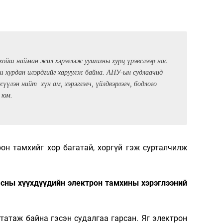
 хойш найман жил хэрэглэж уушигны хурц үрэвслээр нас
ш хурдан илэрдгийг харуулж байна. АНУ-ын судлаачид
үлэн нийт хүн ам, хэрэглэгч, үйлдвэрлэгч, бодлого
 юм.
он тамхийг хор багатай, хоргүй гэж сурталчилж
насны хүүхдүүдийн электрон тамхины хэрэглээний
 татаж байна гэсэн судалгаа гарсан. Яг электрон