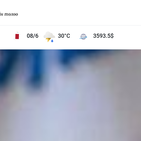
йн төлөө
08/6
30°C
3593.5
$
Соёл урлаг
ой хөгжлийн зорилго -
Сонгодог урлаг
Ардын урлаг
Дүрслэх урлаг
Өв соёл
таг
Кино урлаг
 орчин
Цирк
ол
Рок поп, хип хоп
энд