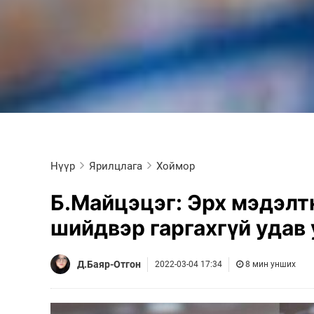
Олимп 2024
Нүүр
Ярилцлага
Хоймор
Б.Майцэцэг: Эрх мэдэлт
шийдвэр гаргахгүй удав 
Д.Баяр-Отгон
2022-03-04 17:34
8 мин унших