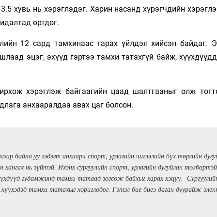
.5 хувь нь хэрэглэдэг. Харин насанд хүрэгчдийн хэрэглэ
хидалтад өртдөг.
лийн 12 сард тамхинаас гарах үйлдэл хийсэн байдаг. Э
лаад эцэг, эхүүд гэртээ тамхи татахгүй байж, хүүхдүүдд
нирхож хэрэглэж байгаагийн цаад шалтгааныг олж тогто
рдлага анхааралдаа авах цаг болсон.
газар байна уу гэдэгт анхаарч спорт, урлагийн чиглэлийн бүх төрлийн дуг
н хангах нь зүйтэй. Ихэнх сургуулийн спорт, урлагийн дугуйлан төлбөртэй
үхдүүд гудамжинд тамхи татаад зогсож байхыг харах хэцүү. Сургуулийн 
ы хүүхэдэд тамхи татахыг хориглодог. Гэтэл бие биеэ даган дуурайж эле