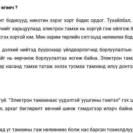
 өгөөч ?
т бодисууд, никотин зэрэг хорт бодис ордог. Тухайлбал
үнийг харьцуулаад электрон тамхи нь хоргүй гэж ойлгож б
сгэх хортой юм. Мөн зарим төрлийн сэтгэцэд нөлөөлөх бод
 дэлхий нийтэд буурснаар үйлдвэрлэгчид борлуулалтын 
ийг нь өөрчилж борлуулалтаа өсгөж байна. Электрон та
өр насанд тамхи татаж эхлэх тусмаа тамхинд илүү донт
гүй. “Электрон тамхинаас үүдэлтэй уушгины гэмтэл” гэх 
л, архаг бөглөрөлт өвчний шинж тэмдэгээр илэрч байна
ад уг тамхины гаж нөлөөнөөс болж нас барсан тохиолдлуу