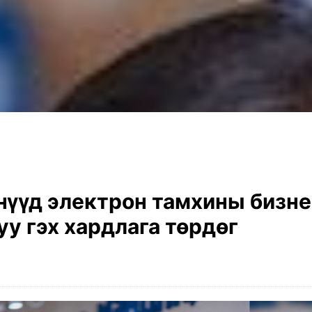
нүүд электрон тамхины бизне
уу гэх хардлага төрдөг