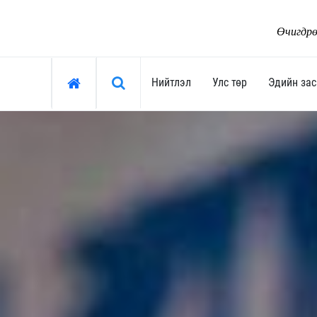
Өчигдрө
Хайх »
Нийтлэл
Улс төр
Эдийн зас
Нийтлэл
Улс төр
Тоймчийн үг
Ерөнхийлөгч
Өнөөдрийн сэдэв
Засгийн газар
Арай ч дээ
Улсын их хурал
Тэрслүү үг
Сөрөг хүчин
Өнөөдрийн трендүүд
Нам, хөдөлгөөн
Монгол-Ньюс 25 жил
"Тамхины цэг"
Сонгууль-2024