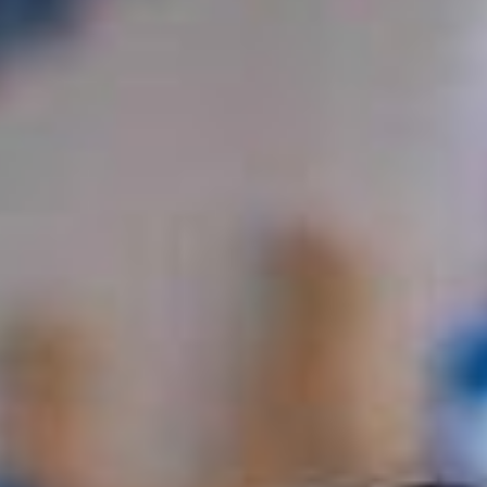
Ханш
Хэрэг з
Эрэлттэй мэдээ
Эрүүл м
Хууль ёс
Хүмүүс
Албаны 
Бусад
Life style
Ярилцл
Зөвлөгөө
Хоймор
Өнөөдрийн тухай
Уншигч-
өл