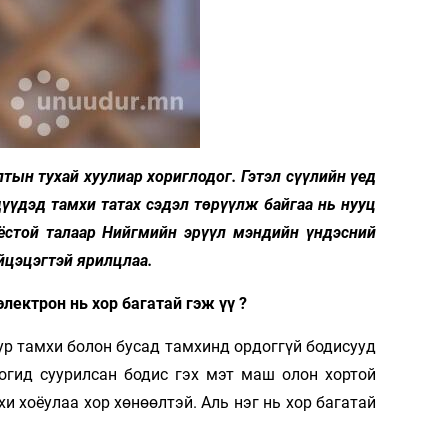
тын тухай хуулиар хориглодог. Гэтэл сүүлийн үед
дүүдэд тамхи татах сэдэл төрүүлж байгаа нь нууц
ёстой талаар Нийгмийн эрүүл мэндийн үндэсний
йцэцэгтэй ярилцлаа.
лектрон нь хор багатай гэж үү ?
уур тамхи болон бусад тамхинд ордоггүй бодисууд
логид суурилсан бодис гэх мэт маш олон хортой
хи хоёулаа хор хөнөөлтэй. Аль нэг нь хор багатай