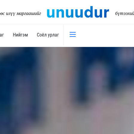
өс илүү маргаашийг
бүтээхи
аг
Нийгэм
Соёл урлаг
Эдийн засаг
Нийгэм
Төсөв
Тогтворт
17
Уул уурхай
Танилц
Хөрөнгийн зах зээл
Нийслэл
Банк санхүү
Орон ну
Хөдөө аж ахуй
Байгаль
Дэд бүтэц
Боловср
Бизнес
Эрүүл м