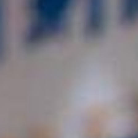
126-гийн НЭГ
Ертөнц
Спорт
Нийгэм
Бөх
Техник технологи
Сагсан бөмбөг
Шинжлэх ухаан
Хөлбөмбөг
Сонин хачин
Олимпын төрөл
Дэлхийн монгол
Тулааны спорт
Олимпын бус төр