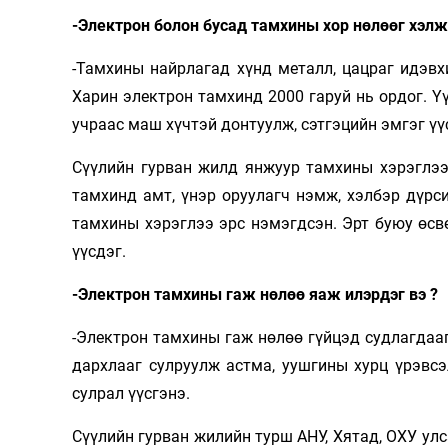
-Электрон болон бусад тамхины хор нөлөөг хэлж
-Тамхины найрлагад хүнд металл, цацраг идэвхи
Харин электрон тамхинд 2000 гаруй нь ордог. Ү
учраас маш хүчтэй донтуулж, сэтгэцийн эмгэг үү
Сүүлийн гурван жилд янжуур тамхины хэрэглээ
тамхинд амт, үнэр оруулагч нэмж, хэлбэр дүрс
тамхины хэрэглээ эрс нэмэгдсэн. Эрт буюу өсв
үүсдэг.
-Электрон тамхины гаж нөлөө яаж илэрдэг вэ ?
-Электрон тамхины гаж нөлөө гүйцэд судлагдаа
дархлааг сулруулж астма, уушгины хурц үрэвсэ
сулрал үүсгэнэ.
Сүүлийн гурван жилийн турш АНУ, Хятад, ОХУ улс