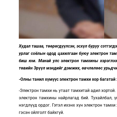
Худал ташаа, төөрөгдүүлсэн, эсхүл буруу сэтгэгд
урлаг соёлын одод цахилгаан буюу электрон тамх
биш юм. Манай улс электрон тамхины хэрэглээ
төвийн Эрүүл мэндийг дэмжих, өвчлөлөөс урьдч
-Олны танил хүмүүс электрон тамхи хор багатай 
-Электрон тамхи нь утаат тамхитай адил хортой.
электрон тамхины найрлагад бий. Тухайлбал, ү
нэгдлүүд ордог. Гэтэл ихэнх хүн электрон тамхи 
гэсэн ойлголт байхгүй.