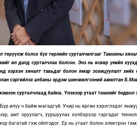
эл төрүүлж болох бүх төрлийн сурталчилгааг Тамхины хянал
ийг ил далд сурталчлах болсон. Энэ нь өсвөр үеийн хүүх
нд хэрхэн хяналт тавьдаг болон ямар зохицуулалт хийх 
илан сэргийлэх албаны эрдэм шинжилгээний ажилтан Б.Ма
хэмээн сурталчлаад байна. Үнэхээр утаат тамхийг бодвол э
 Бүр илүү ч байж магадгүй. Учир нь өргөн хэрэглэдэг янж
нэр, амт оруулагч, ууршуулах хэлбэрээр гаргадаг техно
хор багатай гэж ойлгодог. Ер нь утаат болон электрон там