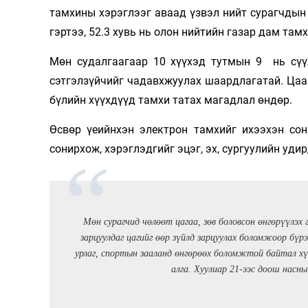
тамхины хэрэглээг аваад үзвэл нийт сурагчдын 3
гэртээ, 52.3 хувь нь олон нийтийн газар дам там
Мөн судалгаагаар 10 хүүхэд тутмын 9 нь сүү
сэтгэлзүйчийг чадавхжуулах шаардлагатай. Цааш
бүлийн хүүхдүүд тамхи татах магадлал өндөр.
Өсвөр үеийнхэн электрон тамхийг ихээхэн со
сонирхож, хэрэглэдгийг эцэг, эх, сургуулийн уди
Мөн сурагчид чөлөөт цагаа, зөв боловсон өнгөрүүлэх 
зарцуулдаг цагийг өөр зүйлд зарцуулах боломжоор бүрэ
урлаг, спортын зааланд өнгөрөөх боломжтой байтал хү
алга. Хуулиар 21-ээс доош насн