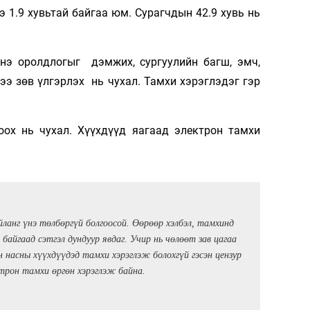
э 1.9 хувьтай байгаа юм. Сурагчдын 42.9 хувь нь
нэ оролдлогыг дэмжих, сургуулийн багш, эмч,
ээ зөв үлгэрлэх нь чухал. Тамхи хэрэглэдэг гэр
ох нь чухал. Хүүхдүүд яагаад электрон тамхи
уйланг үнэ төлбөргүй болгоосой. Өөрөөр хэлбэл, тамхинд
 байгаад сэтгэл дундуур явдаг. Учир нь чөлөөт зав цагаа
насны хүүхдүүдэд тамхи хэрэглэж болохгүй гэсэн цензур
ктрон тамхи өргөн хэрэглэж байна.