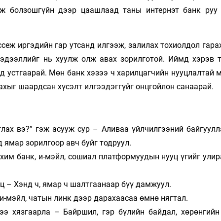
аж болзошгүйн дээр цаашлаад таны интернэт банк руу 
сеж иргэдийн гар утсанд илгээж, залилах тохиолдол гара
мэдээллийг нь хуулж олж авах зорилготой. Иймд хэрэв 
д устгаарай. Мөн банк хэзээ ч харилцагчийн нууцлалтай 
лахыг шаардсан хүсэлт илгээдэггүйг онцгойлон санаарай.
ах вэ?” гэж асууж сур – Аливаа үйлчилгээний байгуулла
 ямар зорилгоор авч буйг тодруул.
хим банк, и-мэйл, сошиал платформуудын нууц үгийг улир
лц – Хэнд ч, ямар ч шалтгаанаар бүү дамжуул.
и-мэйл, чатын линк дээр дарахаасаа өмнө нягтал.
э хязгаарла – Байршил, гэр бүлийн байдал, хөрөнгийн