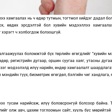
ээ хамгаалах нь ч өдөр тутмын, тогтмол хийдэг дадал бо
ох, өвдөх эрсдэлтэй бол хувийн мэдээллээ хамгаала
т хэрэгт ч холбогдож болзошгүй.
талгаажуулах боломжтой бүх төрлийн өгөгдлийг “хувийн м
 өдөр, регистрийн дугаар, оршин суугаа хаяг, утасны дуга
зэг мэдээлэлд илүү нарийн, өндөр хамгаалалт шаардлага
үл мэндийн түүх, биометрик өгөгдөл, бэлгийн чиг хандлага,
рэх тусам нарийсаж, илүү боловсронгуй болсоор байна. 
лийг олж авч, цахим тоглоомын сайт, хууль бус мөрийтэй