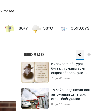
йн төлөө
08/7
30°C
3593.87
$
Соёл урлаг
Шинэ мэдээ
ой хөгжлийн зорилго -
Сонгодог урлаг
Их зохиолчийн уран
Ардын урлаг
бүтээл, туурвил зүйн
онцлогийг олон улсын
Дүрслэх урлаг
судлаачид хэлэлцлээ
7 цаг 41 мин
Өв соёл
таг
Кино урлаг
19 байршилд цахилгаан
автомашин цэнэглэх
 орчин
Цирк
станц байгууллаа
ол
8 цаг 11 мин
Рок поп, хип хоп
энд