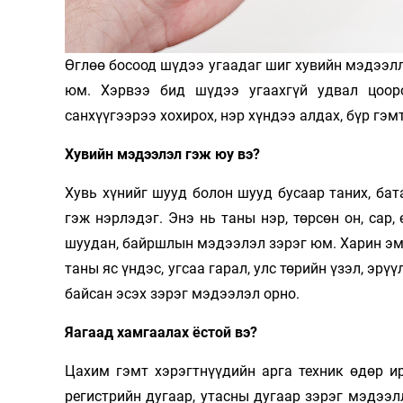
Олимп 2024
Өглөө босоод шүдээ угаадаг шиг хувийн мэдээлл
юм. Хэрвээ бид шүдээ угаахгүй удвал цоор
санхүүгээрээ хохирох, нэр хүндээ алдах, бүр гэм
Хувийн мэдээлэл гэж юу вэ?
Хувь хүнийг шууд болон шууд бусаар таних, ба
гэж нэрлэдэг. Энэ нь таны нэр, төрсөн он, сар,
шуудан, байршлын мэдээлэл зэрэг юм. Харин эм
таны яс үндэс, угсаа гарал, улс төрийн үзэл, эрү
байсан эсэх зэрэг мэдээлэл орно.
Яагаад хамгаалах ёстой вэ?
Цахим гэмт хэрэгтнүүдийн арга техник өдөр и
регистрийн дугаар, утасны дугаар зэрэг мэдээл