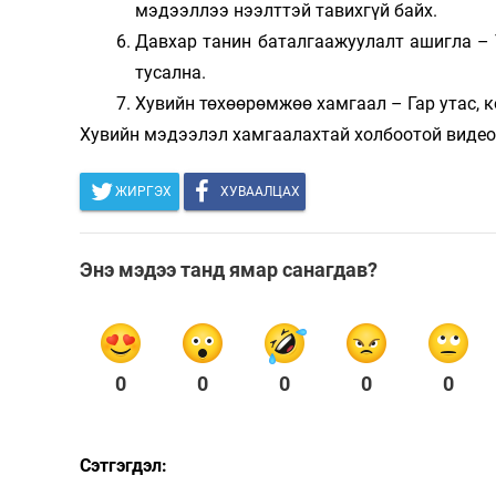
мэдээллээ нээлттэй тавихгүй байх.
Давхар танин баталгаажуулалт ашигла – T
тусална.
Хувийн төхөөрөмжөө хамгаал – Гар утас, к
Хувийн мэдээлэл хамгаалахтай холбоотой виде
ЖИРГЭХ
ХУВААЛЦАХ
Энэ мэдээ танд ямар санагдав?
0
0
0
0
0
Сэтгэгдэл: