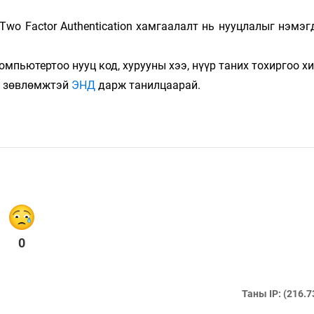
wo Factor Authentication хамгаалалт нь нууцлалыг нэмэг
омпьютертоо нууц код, хурууны хээ, нүүр таних тохиргоо х
о зөвлөмжтэй
ЭНД
дарж танилцаарай.
0
Таны IP: (216.7