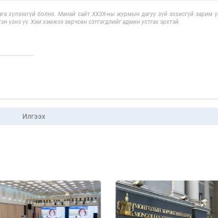
га хүлээхгүй болно. Манай сайт ХХЗХ-ны журмын дагуу зүй зохисгүй зарим үг
эн үзнэ үү. Хэм хэмжээ зөрчсөн сэтгэгдлийг админ устгах эрхтэй.
Илгээх