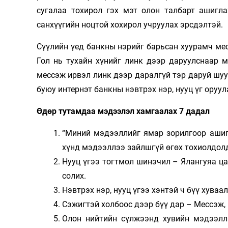
сугалаа тохирол гэх мэт олон талбарт ашигл
санхүүгийн ноцтой хохирол учруулах эрсдэлтэй.
Сүүлийн үед банкны нэрийг барьсан хуурамч мес
Гол нь тухайн хүнийг линк дээр даруулснаар 
мессэж ирвэл линк дээр даралгүй тэр даруй шуу
буюу интернэт банкны нэвтрэх нэр, нууц үг оруу
Өдөр тутамдаа мэдээлэл хамгаалах 7 дадал
“Миний мэдээллийг ямар зорилгоор ашигл
хүнд мэдээллээ зайлшгүй өгөх тохиолдолд
Нууц үгээ тогтмол шинэчил – Ялангуяа ца
солих.
Нэвтрэх нэр, нууц үгээ хэнтэй ч бүү хуваа
Сэжигтэй холбоос дээр бүү дар – Мессэж, 
Олон нийтийн сүлжээнд хувийн мэдээллэ