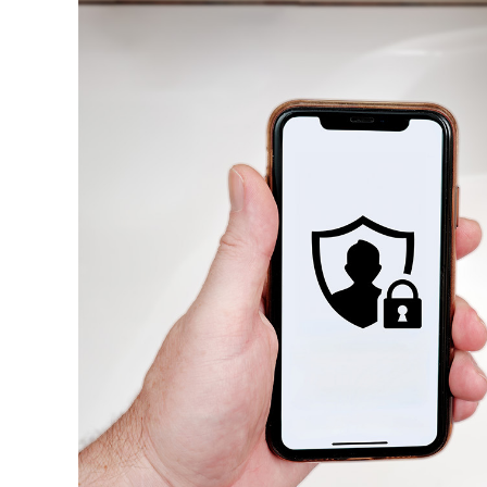
126-гийн НЭГ
Ертөнц
Спорт
Нийгэм
Бөх
Техник технологи
Сагсан бөмбөг
Шинжлэх ухаан
Хөлбөмбөг
Сонин хачин
Олимпын төрөл
Дэлхийн монгол
Тулааны спорт
Олимпын бус төр