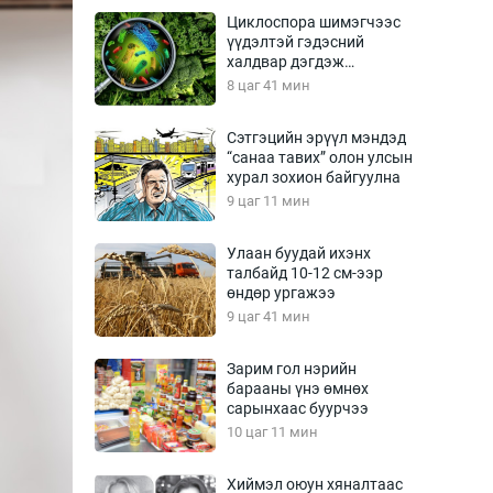
Урлагтай яриа
Циклоспора шимэгчээс
өрчил
үүдэлтэй гэдэсний
халдвар дэгдэж
энд-Эрхэм баян
болзошгүй
8 цаг 41 мин
Сэтгэцийн эрүүл мэндэд
“санаа тавих” олон улсын
хүний үг
хурал зохион байгуулна
9 цаг 11 мин
Улаан буудай ихэнх
талбайд 10-12 см-ээр
ага
Бусад
өндөр ургажээ
9 цаг 41 мин
Фото
сурвалжлагч
Видео
Зарим гол нэрийн
Инфографик
барааны үнэ өмнөх
сарынхаас буурчээ
Санал асуулга
10 цаг 11 мин
Хиймэл оюун хяналтаас