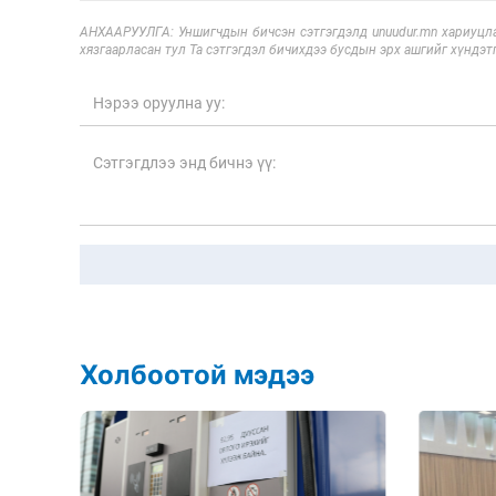
АНХААРУУЛГА: Уншигчдын бичсэн сэтгэгдэлд unuudur.mn хариуцла
хязгаарласан тул Та сэтгэгдэл бичихдээ бусдын эрх ашгийг хүндэтг
Холбоотой мэдээ