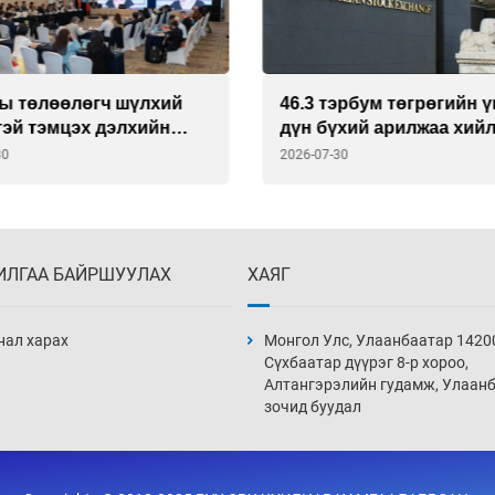
эрбум төгрөгийн үнийн
Шатахуун хомсодсоны
үхий арилжаа хийлээ
буруутан дахиад л олдс
30
2026-07-30
ИЛГАА БАЙРШУУЛАХ
ХАЯГ
нал харах
Монгол Улс, Улаанбаатар 1420
Сүхбаатар дүүрэг 8-р хороо,
Алтангэрэлийн гудамж, Улаан
зочид буудал