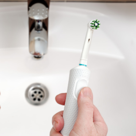
Ханш
Хэрэг з
Эрэлттэй мэдээ
Эрүүл м
Хууль ёс
Хүмүүс
Албаны 
Бусад
Life style
Ярилцл
Зөвлөгөө
Хоймор
Өнөөдрийн тухай
Уншигч-
өл