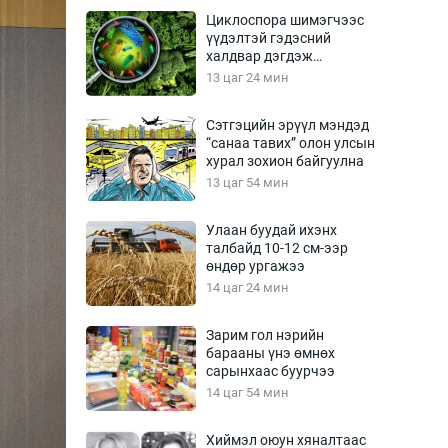
Урлагтай яриа
Циклоспора шимэгчээс
өрчил
үүдэлтэй гэдэсний
халдвар дэгдэж
энд-Эрхэм баян
болзошгүй
13 цаг 24 мин
Сэтгэцийн эрүүл мэндэд
“санаа тавих” олон улсын
хүний үг
хурал зохион байгуулна
13 цаг 54 мин
Улаан буудай ихэнх
талбайд 10-12 см-ээр
ага
Бусад
өндөр ургажээ
14 цаг 24 мин
Фото
сурвалжлагч
Видео
Зарим гол нэрийн
Инфографик
барааны үнэ өмнөх
сарынхаас буурчээ
Санал асуулга
14 цаг 54 мин
Хиймэл оюун хяналтаас