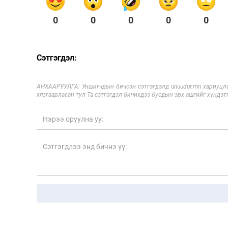
0
0
0
0
0
Сэтгэгдэл:
АНХААРУУЛГА: Уншигчдын бичсэн сэтгэгдэлд unuudur.mn хариуцла
хязгаарласан тул Та сэтгэгдэл бичихдээ бусдын эрх ашгийг хүндэтг