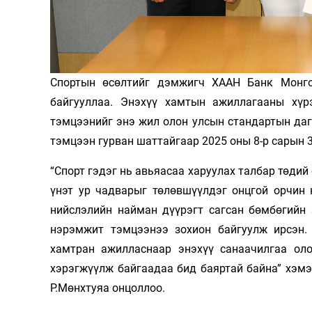
Олимп 2024
Спортын өсөлтийг дэмжигч ХААН Банк Монго
байгууллаа. Энэхүү хамтын ажиллагааны хү
тэмцээнийг энэ жил олон улсын стандартын дагу
тэмцээн гурван шаттайгаар 2025 оны 8-р сарын 
“Спорт гэдэг нь авьяасаа харуулах талбар төдий
үнэт ур чадварыг төлөвшүүлдэг онцгой орчин 
нийслэлийн найман дүүрэгт сагсан бөмбөгийн 
нэрэмжит тэмцээнээ зохион байгуулж ирсэн.
хамтран ажилласнаар энэхүү санаачилгаа ол
хэрэгжүүлж байгаадаа бид баяртай байна” хэмэ
Р.Мөнхтуяа онцоллоо.