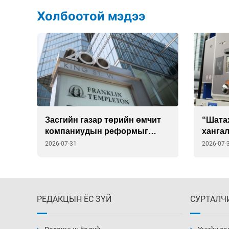
Холбоотой мэдээ
ийн
Засгийн газар төрийн өмчит
“Шата
компаниудын реформыг
хангал
эрчимжүүлэхэд “Franklin
эцэстэ
2026-07-31
2026-07-
Templeton”-той хамтарна
РЕДАКЦЫН ЁС ЗҮЙ
СУРТАЛЧ