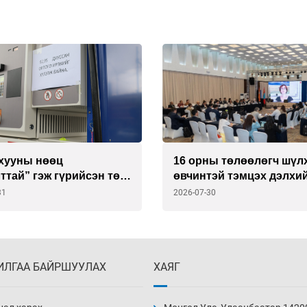
хууны нөөц
16 орны төлөөлөгч шүл
ттай” гэж гүрийсэн төр
өвчинтэй тэмцэх дэлхи
э үнэнд гүйцэгдэв
шинэ стратегийг хэлэлц
31
2026-07-30
ИЛГАА БАЙРШУУЛАХ
ХАЯГ