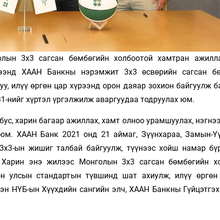
лын 3х3 сагсан бөмбөгийн холбоотой хамтран ажилл
рээнд ХААН Банкны нэрэмжит 3х3 өсвөрийн сагсан б
у, илүү өргөн цар хүрээнд орон даяар зохион байгуулж б
31-нийг хүртэл үргэлжилж аваргуудаа тодруулах юм.
 бус, харин багаар ажиллах, хамт олноо урамшуулах, нэгн
юм. ХААН Банк 2021 онд 21 аймаг, Зүүнхараа, Замын-Ү
3х3-ын жишиг талбай байгуулж, түүнээс хойш намар бү
 Харин энэ жилээс Монголын 3х3 сагсан бөмбөгийн х
он улсын стандартын түвшинд шат ахиулж, илүү өргөн
эн НҮБ-ын Хүүхдийн сангийн элч, ХААН Банкны Гүйцэтгэх