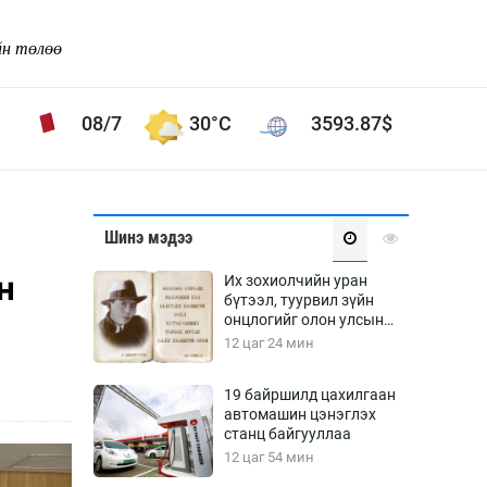
йн төлөө
08/7
30°C
3593.87
$
Соёл урлаг
Шинэ мэдээ
ой хөгжлийн зорилго -
Сонгодог урлаг
н
Их зохиолчийн уран
Ардын урлаг
бүтээл, туурвил зүйн
онцлогийг олон улсын
Дүрслэх урлаг
судлаачид хэлэлцлээ
12 цаг 24 мин
Өв соёл
таг
Кино урлаг
19 байршилд цахилгаан
автомашин цэнэглэх
 орчин
Цирк
станц байгууллаа
ол
12 цаг 54 мин
Рок поп, хип хоп
энд