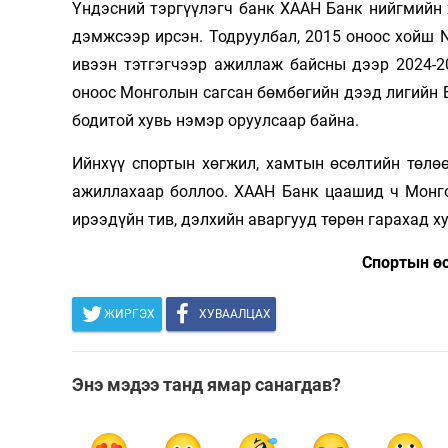
Үндэсний тэргүүлэгч банк ХААН Банк нийгмийн
дэмжсээр ирсэн. Тодруулбал, 2015 оноос хойш
ивээн тэтгэгчээр ажиллаж байсны дээр 2024-
оноос Монголын сагсан бөмбөгийн дээд лигийн 
бодитой хувь нэмэр оруулсаар байна.
Ийнхүү спортын хөгжил, хамтын өсөлтийн төлө
ажиллахаар боллоо. ХААН Банк цаашид ч Монго
ирээдүйн тив, дэлхийн аваргууд төрөн гарахад х
Спортын ө
ЖИРГЭХ
ХУВААЛЦАХ
Энэ мэдээ танд ямар санагдав?