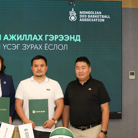
Ханш
Хэрэг з
Эрэлттэй мэдээ
Эрүүл м
Хууль ёс
Хүмүүс
Албаны 
Бусад
Life style
Ярилцл
Зөвлөгөө
Хоймор
Өнөөдрийн тухай
Уншигч-
өл