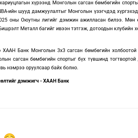
 хариуцлагын хүрээнд Монголын сагсан бөмбөгийн спорты
 NBA-ийн шууд дамжуулалтыг Монголын үзэгчдэд хүргэхэд
2025 оны Оюутны лигийг дэмжин ажилласан билээ. Мөн 
Бишрэлт Металл багийг ивээн тэтгэж, дотоодын клубийн х
ө ХААН Банк Монголын 3х3 сагсан бөмбөгийн холбоотой
лын сагсан бөмбөгийн спортыг бүх түвшинд тогтвортой
увь нэмрээ оруулсаар байх болно.
сөлтийг дэмжигч - ХААН Банк