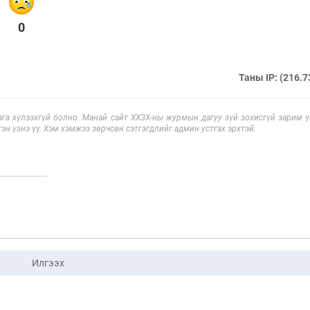
0
Таны IP: (216.7
га хүлээхгүй болно. Манай сайт ХХЗХ-ны журмын дагуу зүй зохисгүй зарим үг
эн үзнэ үү. Хэм хэмжээ зөрчсөн сэтгэгдлийг админ устгах эрхтэй.
Илгээх