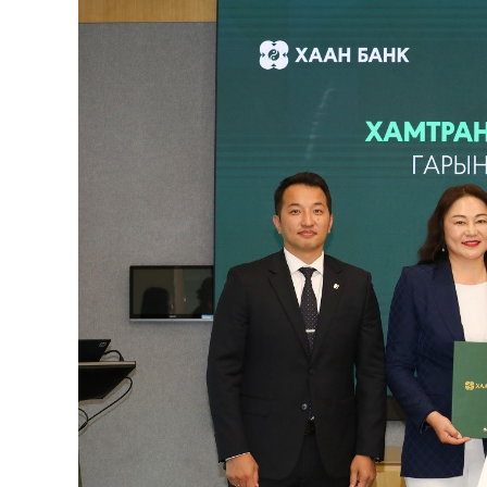
126-гийн НЭГ
Ертөнц
Спорт
Нийгэм
Бөх
Техник технологи
Сагсан бөмбөг
Шинжлэх ухаан
Хөлбөмбөг
Сонин хачин
Олимпын төрөл
Дэлхийн монгол
Тулааны спорт
Олимпын бус төр