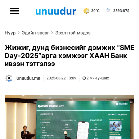
30°C
3593.87
$
Нүүр
Эдийн засаг
Эрэлттэй мэдээ
Жижиг, дунд бизнесийг дэмжих “SME
Day-2025”арга хэмжээг ХААН Банк
ивээн тэтгэлээ
Unuudur.mn
2025-08-22 13:09
2 мин унших