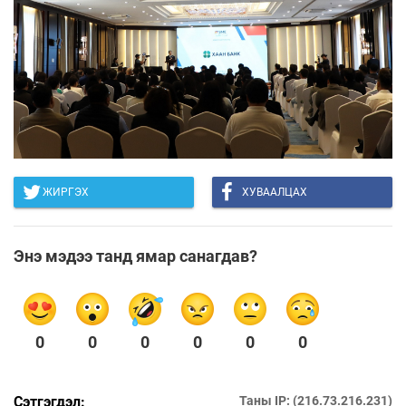
ЖИРГЭХ
ХУВААЛЦАХ
Энэ мэдээ танд ямар санагдав?
0
0
0
0
0
0
Сэтгэгдэл:
Таны IP: (216.73.216.231)