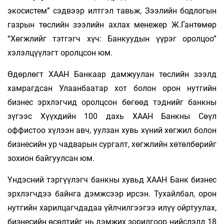
экосистем” сэдвээр илтгэл тавьж, Зээлийн бодлогын
газрын төслийн зээлийн ахлах менежер Ж.Гантөмөр
“Хөгжлийг тэтгэгч хүч: Банкуудын үүрэг оролцоо”
хэлэлцүүлэгт оролцсон юм.
Өдөрлөгт ХААН Банкаар дамжуулан төслийн зээлд
хамрагдсан Улаанбаатар хот болон орон нутгийн
бизнес эрхлэгчид оролцсон бөгөөд тэднийг банкны
зүгээс Хүүхдийн 100 дахь ХААН Банкны Сөүл
оффистоо хүлээн авч, уулзан хувь хүний хөгжил болон
бизнесийн ур чадварын сургалт, хөгжлийн хөтөлбөрийг
зохион байгуулсан юм.
Үндэсний тэргүүлэгч банкны хувьд ХААН Банк бизнес
эрхлэгчдээ байнга дэмжсээр ирсэн. Тухайлбал, орон
нутгийн харилцагчдадаа үйлчилгээгээ илүү ойртуулах,
бизнесийн өсөлтийг нь дэмжих зорилгоор нийслэлд 18