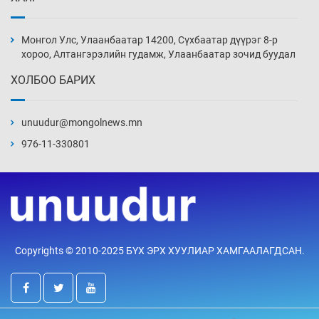
Монголын шигшээ Хонконгийн багийг ялж,
эхний хожлоо авлаа
Монгол Улс, Улаанбаатар 14200, Сүхбаатар дүүрэг 8-р
Өчигдөр 13 цаг 30 мин
хороо, Алтангэрэлийн гудамж, Улаанбаатар зочид буудал
ХОЛБОО БАРИХ
Техникийн өндөр үзүүлэлттэй агаарын хөлөг
худалдан авах хүсэлтээ уламжлав
unuudur@mongolnews.mn
Өчигдөр 13 цаг 00 мин
976-11-330801
“Шатахууны бус, бодлогын хомсдол
нүүрлээд байна”
Өчигдөр 12 цаг 30 мин
Дөрвөн чиглэлд шөнийн автобус иргэдэд
Copyrights © 2010-2025 БҮХ ЭРХ ХУУЛИАР ХАМГААЛАГДСАН.
үйлчилж буй гэв
Өчигдөр 12 цаг 00 мин
“Туул усан цогцолбор”-ын ТЭЗҮ-ийг