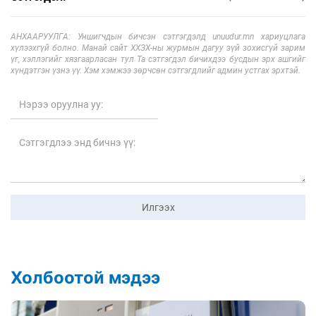
АНХААРУУЛГА: Уншигчдын бичсэн сэтгэгдэлд unuudur.mn хариуцлага
хүлээхгүй болно. Манай сайт ХХЗХ-ны журмын дагуу зүй зохисгүй зарим
үг, хэллэгийг хязгаарласан тул Та сэтгэгдэл бичихдээ бусдын эрх ашгийг
хүндэтгэн үзнэ үү. Хэм хэмжээ зөрчсөн сэтгэгдлийг админ устгах эрхтэй.
Илгээх
Холбоотой мэдээ