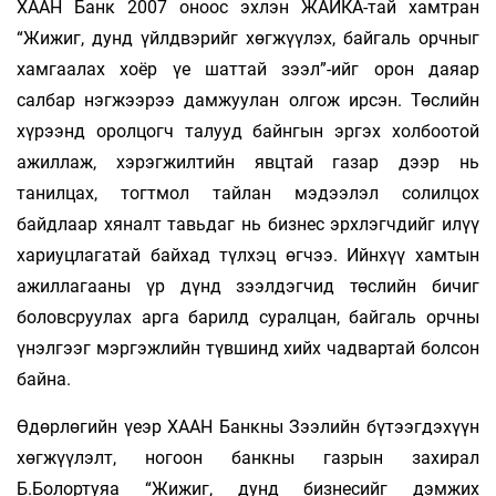
ХААН Банк 2007 оноос эхлэн ЖАЙКА-тай хамтран
“Жижиг, дунд үйлдвэрийг хөгжүүлэх, байгаль орчныг
хамгаалах хоёр үе шаттай зээл”-ийг орон даяар
салбар нэгжээрээ дамжуулан олгож ирсэн. Төслийн
хүрээнд оролцогч талууд байнгын эргэх холбоотой
ажиллаж, хэрэгжилтийн явцтай газар дээр нь
танилцах, тогтмол тайлан мэдээлэл солилцох
байдлаар хяналт тавьдаг нь бизнес эрхлэгчдийг илүү
хариуцлагатай байхад түлхэц өгчээ. Ийнхүү хамтын
ажиллагааны үр дүнд зээлдэгчид төслийн бичиг
боловсруулах арга барилд суралцан, байгаль орчны
үнэлгээг мэргэжлийн түвшинд хийх чадвартай болсон
байна.
Өдөрлөгийн үеэр ХААН Банкны Зээлийн бүтээгдэхүүн
хөгжүүлэлт, ногоон банкны газрын захирал
Б.Болортуяа “Жижиг, дунд бизнесийг дэмжих