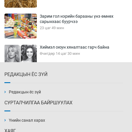
Зарим гол нэрийн барааны үнэ өмнөх
сарынхаас буурчээ
23 цаг 49 мин
Хиймэл оюун хяналтаас гарч байна
Өчигдөр 14 цаг 30 мин
РЕДАКЦЫН ЁС ЗҮЙ
Эмэгтэйчүүд Бээжин, эрэгтэйчүүд Японд
бэлтгэл базаахаар хилийн дээс алхлаа
Өчигдөр 14 цаг 00 мин
Редакцын ёс зүй
СУРТАЛЧИЛГАА БАЙРШУУЛАХ
АНУ-ын Цэргийн кибер командлалаын
ажилтнууд амиа хорлох явдал эрс
нэмэгджээ
Үнийн санал харах
Өчигдөр 13 цаг 52 мин
ХАЯГ