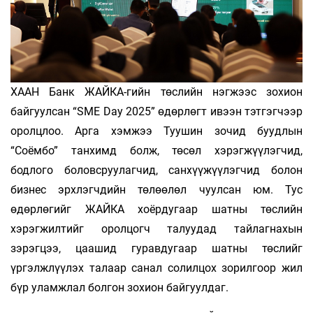
ХААН Банк ЖАЙКА-гийн төслийн нэгжээс зохион
байгуулсан “SME Day 2025” өдөрлөгт ивээн тэтгэгчээр
оролцлоо. Арга хэмжээ Туушин зочид буудлын
“Соёмбо” танхимд болж, төсөл хэрэгжүүлэгчид,
бодлого боловсруулагчид, санхүүжүүлэгчид болон
бизнес эрхлэгчдийн төлөөлөл чуулсан юм. Тус
өдөрлөгийг ЖАЙКА хоёрдугаар шатны төслийн
хэрэгжилтийг оролцогч талуудад тайлагнахын
зэрэгцээ, цаашид гуравдугаар шатны төслийг
үргэлжлүүлэх талаар санал солилцох зорилгоор жил
бүр уламжлал болгон зохион байгуулдаг.