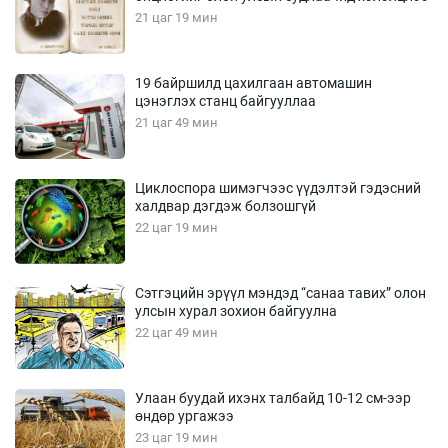
21 цаг 19 мин
19 байршилд цахилгаан автомашин
цэнэглэх станц байгууллаа
21 цаг 49 мин
Циклоспора шимэгчээс үүдэлтэй гэдэсний
халдвар дэгдэж болзошгүй
22 цаг 19 мин
Сэтгэцийн эрүүл мэндэд “санаа тавих” олон
улсын хурал зохион байгуулна
22 цаг 49 мин
Улаан буудай ихэнх талбайд 10-12 см-ээр
өндөр ургажээ
23 цаг 19 мин