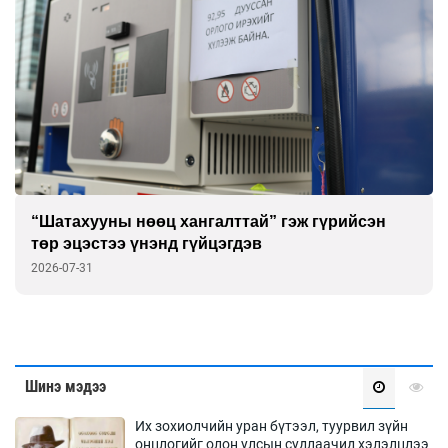
“Шатахууны нөөц хангалттай” гэж гүрийсэн
төр эцэстээ үнэнд гүйцэгдэв
2026-07-31
Шинэ мэдээ
Их зохиолчийн уран бүтээл, туурвил зүйн
онцлогийг олон улсын судлаачид хэлэлцлээ