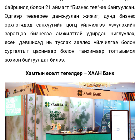
байршилд болон 21 аймагт “Бизнес төв”-өө байгуулсан.
Эдгээр төвөөрөө дамжуулан жижиг, дунд бизнес
эрхлэгчдэд санхүүгийн цогц үйлчилгээ үзүүлэхийн
зэрэгцээ бизнесээ амжилттай удирдан чиглүүлэх,
өсөн дэвшихэд нь туслах зөвлөх үйлчилгээ болон
сургалтыг цахимаар болон танхимаар тогтыымол
зохион байгуулдаг билээ.
Хамтын өсөлт төгөлдөр – ХААН Банк