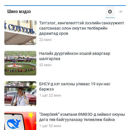
Шинэ мэдээ
Тэтгэлэг, хөнгөлөлттэй зээлийн санхүүжилт
саатсанаас олон оюутан төлбөрийн
дарамтад оров
22 мин
Налайх дүүргийнхэн хошой аваргаар
шалгарлаа
52 мин
БНСУ-д хэт халсны улмаас 19 хүн нас
баржээ
1 цаг 22 мин
“DeepSeek” компани ӨМӨЗО-д хиймэл оюуны
дата төв байгуулахаар төлөвлөж байна
1 цаг 52 мин