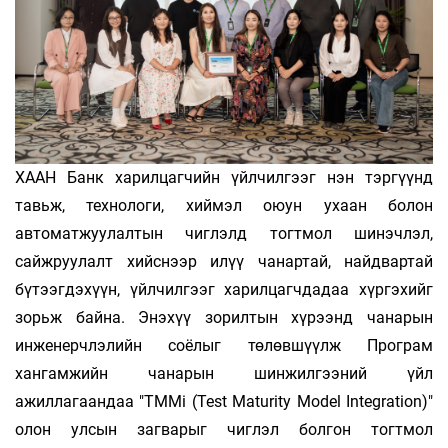
ХААН Банк харилцагчийн үйлчилгээг нэн тэргүүнд
тавьж, технологи, хиймэл оюун ухаан болон
автоматжуулалтын чиглэлд тогтмол шинэчлэл,
сайжруулалт хийснээр илүү чанартай, найдвартай
бүтээгдэхүүн, үйлчилгээг харилцагчдадаа хүргэхийг
зорьж байна. Энэхүү зорилтын хүрээнд чанарын
инженерчлэлийн соёлыг төлөвшүүлж Програм
хангамжийн чанарын шинжилгээний үйл
ажиллагаандаа "TMMi (Test Maturity Model Integration)"
олон улсын загварыг чиглэл болгон тогтмол