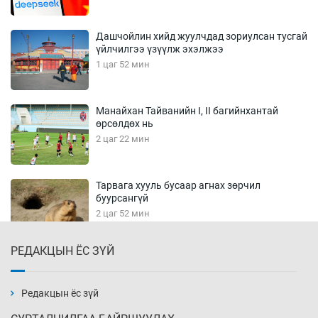
Дашчойлин хийд жуулчдад зориулсан тусгай
үйлчилгээ үзүүлж эхэлжээ
1 цаг 52 мин
Манайхан Тайванийн I, II багийнхантай
өрсөлдөх нь
2 цаг 22 мин
Тарвага хууль бусаар агнах зөрчил
буурсангүй
2 цаг 52 мин
РЕДАКЦЫН ЁС ЗҮЙ
Х.Улам-Өрнөх байр урагшилж, долоод
жагсжээ
3 цаг 22 мин
Редакцын ёс зүй