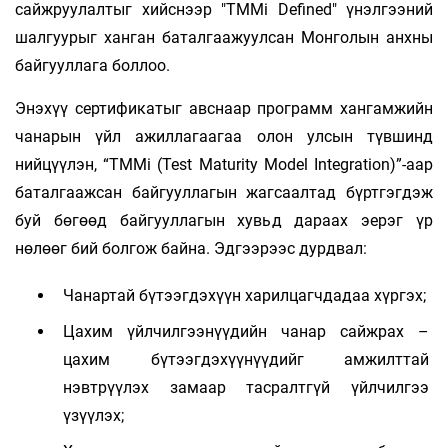
сайжруулалтыг хийснээр "TMMi Defined" үнэлгээний
шалгуурыг ханган баталгаажуулсан Монголын анхны
байгууллага боллоо.
Энэхүү сертификатыг авснаар программ хангамжийн
чанарын үйл ажиллагаагаа олон улсын түвшинд
нийцүүлэн, “TMMi (Test Maturity Model Integration)”-аар
баталгаажсан байгууллагын жагсаалтад бүртгэгдэж
буй бөгөөд байгууллагын хувьд дараах эерэг үр
нөлөөг бий болгож байна. Эдгээрээс дурдвал:
Чанартай бүтээгдэхүүн харилцагчдадаа хүргэх;
Цахим үйлчилгээнүүдийн чанар сайжрах –
цахим бүтээгдэхүүнүүдийг амжилттай
нэвтрүүлэх замаар тасралтгүй үйлчилгээ
үзүүлэх;