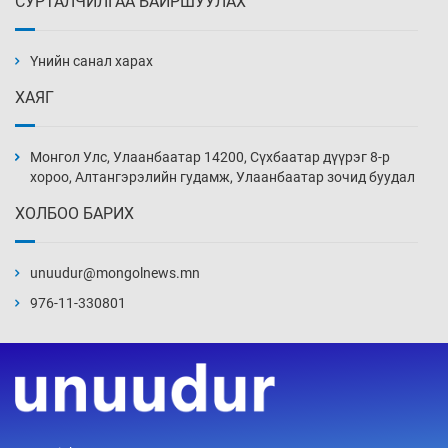
СУРТАЛЧИЛГАА БАЙРШУУЛАХ
Ж.Лхагвабат өсвөр үеийнхний ДАШТ-ийг
дэнсэлнэ
Үнийн санал харах
3 цаг 52 мин
ХАЯГ
Иран тэсэж үлдсэн ч удаан хугацаанд хүнд
үеийг туулна
Монгол Улс, Улаанбаатар 14200, Сүхбаатар дүүрэг 8-р
4 цаг 22 мин
хороо, Алтангэрэлийн гудамж, Улаанбаатар зочид буудал
ХОЛБОО БАРИХ
Боловсролын зээлийн сангаар гадаадад
суралцагчдын амьжиргааны зардлын
хэмжээг шинэчлэн тогтоох нь
unuudur@mongolnews.mn
4 цаг 52 мин
976-11-330801
Монголын баг Абу Дабид медалийн хур
буулгаж байна
5 цаг 22 мин
Б.Учрал, Ё.Пүрэвдаш нар Азийн АШТ-д