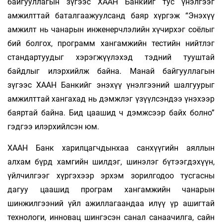
байгууллагын зүгээс ХААН Банкийг тус үнэлгээг
амжилттай баталгаажуулсанд баяр хүргэж “Энэхүү
амжилт нь чанарын инженерчлэлийн хүчирхэг соёлыг
бий болгох, программ хангамжийн тестийн нийтлэг
стандартуудыг хэрэгжүүлэхэд тэдний тууштай
байдлыг илэрхийлж байна. Манай байгууллагын
зүгээс ХААН Банкийг энэхүү үнэлгээний шалгуурыг
амжилттай хангахад нь дэмжлэг үзүүлсэндээ үнэхээр
баяртай байна. Бид цаашид ч дэмжсээр байх болно”
гэдгээ илэрхийлсэн юм.
ХААН Банк харилцагчдынхаа санхүүгийн аяллын
алхам бүрд хамгийн шилдэг, шинэлэг бүтээгдэхүүн,
үйлчилгээг хүргэхээр эрхэм зорилгодоо тусгасны
дагуу цаашид програм хангамжийн чанарын
шинжилгээний үйл ажиллагаандаа илүү үр ашигтай
технологи, инновац шингэсэн санал санаачилга, сайн