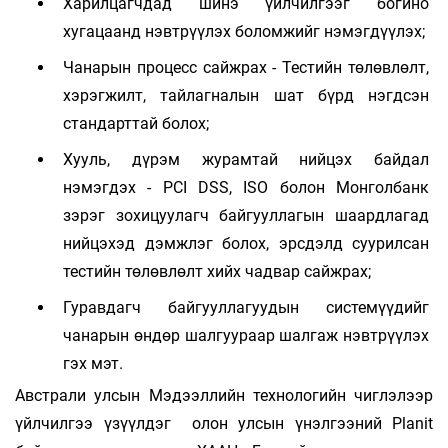
Харилцагчдад шинэ үйлчилгээг богино
хугацаанд нэвтрүүлэх боломжийг нэмэгдүүлэх;
Чанарын процесс сайжрах - Тестийн төлөвлөлт,
хэрэгжилт, тайлагналын шат бүрд нэгдсэн
стандарттай болох;
Хууль, дүрэм журамтай нийцэх байдал
нэмэгдэх - PCI DSS, ISO болон Монголбанк
зэрэг зохицуулагч байгууллагын шаардлагад
нийцэхэд дэмжлэг болох, эрсдэлд суурилсан
тестийн төлөвлөлт хийх чадвар сайжрах;
Гуравдагч байгууллагуудын системүүдийг
чанарын өндөр шалгуураар шалгаж нэвтрүүлэх
гэх мэт.
Австрали улсын Мэдээллийн технологийн чиглэлээр
үйлчилгээ үзүүлдэг олон улсын үнэлгээний Planit