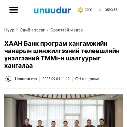
30°C
3593.5
$
Нүүр
Эдийн засаг
Эрэлттэй мэдээ
ХААН Банк програм хангамжийн
чанарын шинжилгээний төлөвшлийн
үнэлгээний TMMi-н шалгуурыг
хангалаа
Unuudur.mn
2025-09-04 11:12
4 мин унших