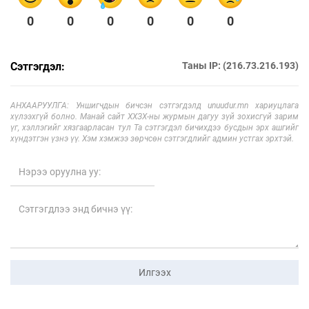
0
0
0
0
0
0
Сэтгэгдэл:
Таны IP: (216.73.216.193)
АНХААРУУЛГА: Уншигчдын бичсэн сэтгэгдэлд unuudur.mn хариуцлага
хүлээхгүй болно. Манай сайт ХХЗХ-ны журмын дагуу зүй зохисгүй зарим
үг, хэллэгийг хязгаарласан тул Та сэтгэгдэл бичихдээ бусдын эрх ашгийг
хүндэтгэн үзнэ үү. Хэм хэмжээ зөрчсөн сэтгэгдлийг админ устгах эрхтэй.
Илгээх