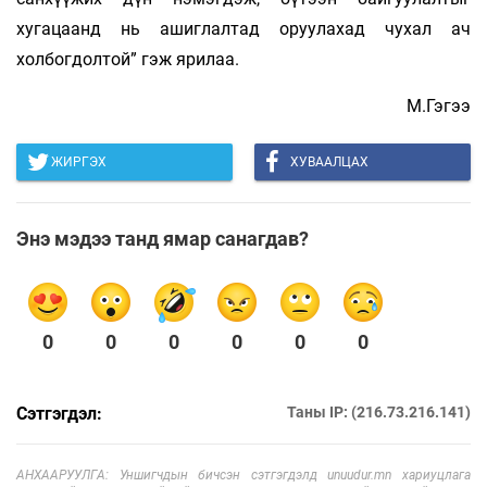
хугацаанд нь ашиглалтад оруулахад чухал ач
холбогдолтой” гэж ярилаа.
М.Гэгээ
ЖИРГЭХ
ХУВААЛЦАХ
Энэ мэдээ танд ямар санагдав?
0
0
0
0
0
0
Сэтгэгдэл:
Таны IP: (216.73.216.141)
АНХААРУУЛГА: Уншигчдын бичсэн сэтгэгдэлд unuudur.mn хариуцлага