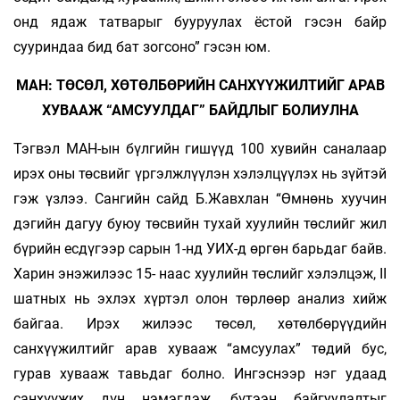
онд ядаж татварыг бууруулах ёстой гэсэн байр
сууриндаа бид бат зогсоно” гэсэн юм.
МАН: ТӨСӨЛ, ХӨТӨЛБӨРИЙН САНХҮҮЖИЛТИЙГ АРАВ
ХУВААЖ “АМСУУЛДАГ” БАЙДЛЫГ БОЛИУЛНА
Тэгвэл МАН-ын бүлгийн гишүүд 100 хувийн саналаар
ирэх оны төсвийг үргэлжлүүлэн хэлэлцүүлэх нь зүйтэй
гэж үзлээ. Сангийн сайд Б.Жавхлан “Өмнөнь хуучин
дэгийн дагуу буюу төсвийн тухай хуулийн төслийг жил
бүрийн есдүгээр сарын 1-нд УИХ-д өргөн барьдаг байв.
Харин энэжилээс 15- наас хуулийн төслийг хэлэлцэж, II
шатных нь эхлэх хүртэл олон төрлөөр анализ хийж
байгаа. Ирэх жилээс төсөл, хөтөлбөрүүдийн
санхүүжилтийг арав хувааж “амсуулах” төдий бус,
гурав хувааж тавьдаг болно. Ингэснээр нэг удаад
санхүүжих дүн нэмэгдэж, бүтээн байгуулалтыг