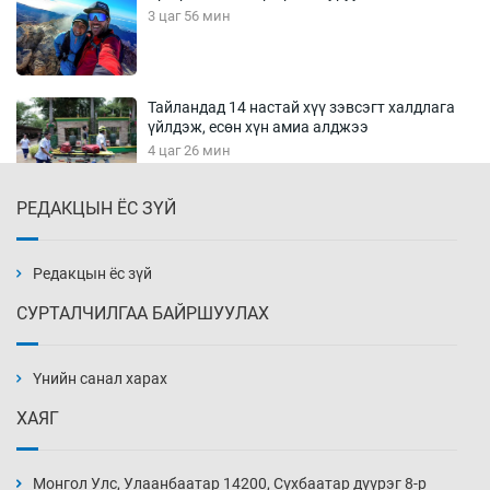
3 цаг 56 мин
Тайландад 14 настай хүү зэвсэгт халдлага
үйлдэж, есөн хүн амиа алджээ
4 цаг 26 мин
РЕДАКЦЫН ЁС ЗҮЙ
Хүннү рок буюу монгол онгод
4 цаг 56 мин
Редакцын ёс зүй
СУРТАЛЧИЛГАА БАЙРШУУЛАХ
Сарьсан багваахайнууд голын эрэг дагуух
барилга, байгууламжийн дээвэрт үүрлэжээ
Үнийн санал харах
5 цаг 26 мин
ХАЯГ
Цагдаагийн алба хаагчийг мөргөж зугтсан
этгээдийг илрүүлэв
Монгол Улс, Улаанбаатар 14200, Сүхбаатар дүүрэг 8-р