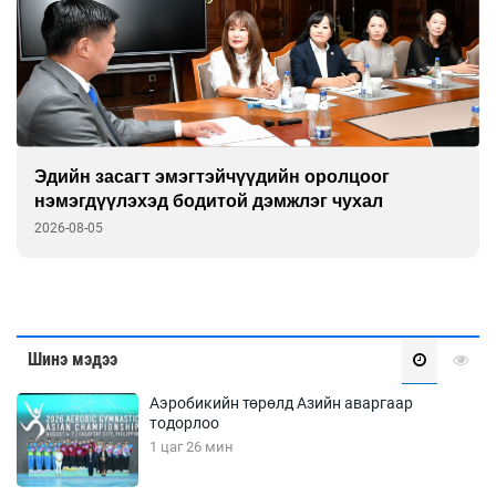
Эдийн засагт эмэгтэйчүүдийн оролцоог
нэмэгдүүлэхэд бодитой дэмжлэг чухал
2026-08-05
Шинэ мэдээ
Аэробикийн төрөлд Азийн аваргаар
тодорлоо
1 цаг 26 мин