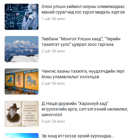
Олон улсын хиймэл оюуны олимпиадаас
манай сурагчид хос хүрэл медаль хүртэв
1 цаг 56 мин
Төвбанк “Монгол Улсын хаад”, “Төрийн
тахилгат уулс” цуврал зоос гаргана
2 цаг 26 мин
Чингис хааны тахилга, нүүдэлчдийн төрт
ёсны уламжлалыг хэлэлцэв
2 цаг 56 мин
Д.Нацагдоржийн “Харанхуй хад”
өгүүллэгийн арга, сэтгэлгээний нөлөөлөл,
шинэчлэл
3 цаг 26 мин
Эр хүнд итгэхээр эрхий хуруундаа...