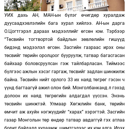
УИХ дахь АН, МАН-ын бүлэг өчигдөр хуралдаж
дуусаадхэвлэлийн бага хурал хийлээ. АН-ын дарга
О.Цогтгэрэл дараах мэдээллийг өгсөн юм. Тэрбээр
“Төсвийн тогтвортой байдлын зөвлөлийн гишүүд
бидэнд мэдээлэл өгсөн. Засгийн газраас ирэх оны
төсвийг төрийн оролцоог бууруулж, татвар багасгасан
байхаар боловсруулсан гэж тайлбарласан. Тиймээс
бүлгээс ажлын хэсэг гаргаж, төсвийг задлан шинжилж
байна. Төсвийн нийт орлого 33 их наяд төгрөг гэсэн ч
үүнд багтаагүй ажил олон бий. Монголбанканд л гэхэд
долоон их наяд төгрөгийн алдагдал үүссэн. Энэнь
төсвийн шинжтэй. Улмаар Хөгжлийн банк, төрийн
өмчит аж ахуйн нэгжүүдийг “харах” хэрэгтэй. Засгийн
газар Монголын төр өндөр татвар авдаггүй гэх атлаа
бодит байдалд хураамж, шимтгэлээс их юм алга. Ирэх