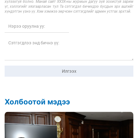
хүлээхгүй болно. Манай сайт ХХЗХ-ны журмын дагуу зүй зохисгүй зарим
үг, хэллэгийг хязгаарласан тул Та сэтгэгдэл бичихдээ бусдын эрх ашгийг
хүндэтгэн үзнэ үү. Хэм хэмжээ зөрчсөн сэтгэгдлийг админ устгах эрхтэй.
Илгээх
Холбоотой мэдээ