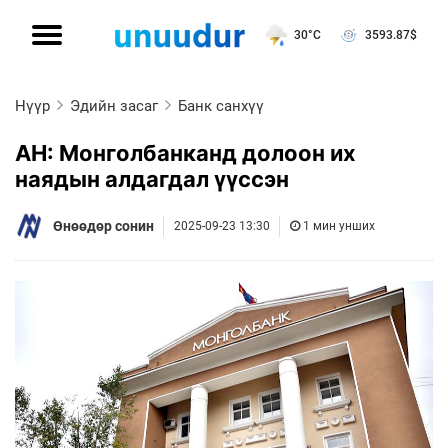
30°C
3593.87
$
Нүүр
Эдийн засаг
Банк санхүү
АН: Монголбанканд долоон их
наядын алдагдал үүссэн
Өнөөдөр сонин
2025-09-23 13:30
1 мин унших