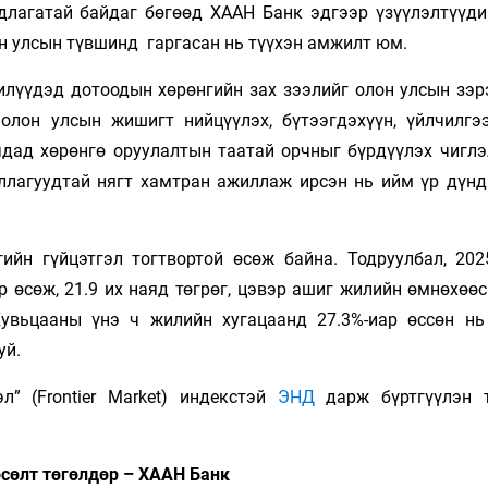
длагатай байдаг бөгөөд ХААН Банк эдгээр үзүүлэлтүүди
н улсын түвшинд гаргасан нь түүхэн амжилт юм.
илүүдэд дотоодын хөрөнгийн зах зээлийг олон улсын зэр
олон улсын жишигт нийцүүлэх, бүтээгдэхүүн, үйлчилгэ
чдад хөрөнгө оруулалтын таатай орчныг бүрдүүлэх чиглэ
уллагуудтай нягт хамтран ажиллаж ирсэн нь ийм үр дүнд
йн гүйцэтгэл тогтвортой өсөж байна. Тодруулбал, 2025
 өсөж, 21.9 их наяд төгрөг, цэвэр ашиг жилийн өмнөхөөс
Хувьцааны үнэ ч жилийн хугацаанд 27.3%-иар өссөн нь
уй.
л” (Frontier Market) индекстэй
ЭНД
дарж бүртгүүлэн 
сөлт төгөлдөр – ХААН Банк