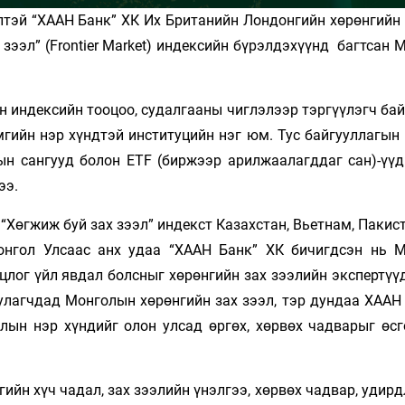
лтэй “ХААН Банк” ХК Их Британийн Лондонгийн хөрөнгийн
зээл” (Frontier Market) индексийн бүрэлдэхүүнд багтсан
йн индексийн тооцоо, судалгааны чиглэлээр тэргүүлэгч ба
гийн нэр хүндтэй институцийн нэг юм. Тус байгууллагын 
ын сангууд болон ETF (биржээр арилжаалагддаг сан)-үүд
ээ.
 “Хөгжиж буй зах зээл” индекст Казахстан, Вьетнам, Пакис
онгол Улсаас анх удаа “ХААН Банк” ХК бичигдсэн нь 
цлог үйл явдал болсныг хөрөнгийн зах зээлийн экспертүү
уулагчдад Монголын хөрөнгийн зах зээл, тэр дундаа ХААН
лын нэр хүндийг олон улсад өргөх, хөрвөх чадварыг өсг
ийн хүч чадал, зах зээлийн үнэлгээ, хөрвөх чадвар, удир