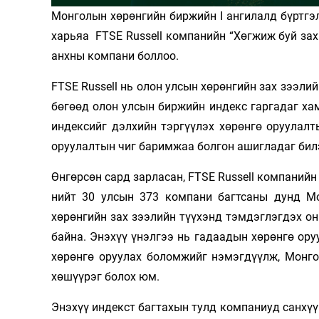
Монголын хөрөнгийн биржийн I ангилалд бүртгэ
Олимп 2024
харьяа FTSE Russell компанийн “Хөгжиж буй зах 
анхны компани боллоо.
FTSE Russell нь олон улсын хөрөнгийн зах зээли
бөгөөд олон улсын биржийн индекс гаргадаг хам
индексийг дэлхийн тэргүүлэх хөрөнгө оруулалт
оруулалтын чиг баримжаа болгон ашигладаг бил
Өнгөрсөн сард зарласан, FTSE Russell компанийн
нийт 30 улсын 373 компани багтсаны дунд М
хөрөнгийн зах зээлийн түүхэнд тэмдэглэгдэх он
байна. Энэхүү үнэлгээ нь гадаадын хөрөнгө ор
хөрөнгө оруулах боломжийг нэмэгдүүлж, Монго
хөшүүрэг болох юм.
Энэхүү индекст багтахын тулд компаниуд санхүүг