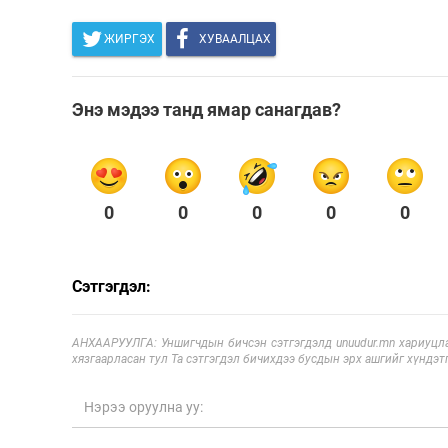
ЖИРГЭХ
ХУВААЛЦАХ
Энэ мэдээ танд ямар санагдав?
0
0
0
0
0
Сэтгэгдэл:
АНХААРУУЛГА: Уншигчдын бичсэн сэтгэгдэлд unuudur.mn хариуцла
хязгаарласан тул Та сэтгэгдэл бичихдээ бусдын эрх ашгийг хүндэтг