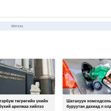
Илгээх
эрбум төгрөгийн үнийн
Шатахуун хомсодсоны
үхий арилжаа хийлээ
буруутан дахиад л олдс