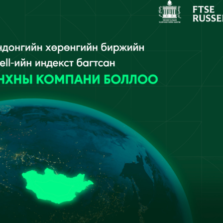
Ханш
Хэрэг з
Эрэлттэй мэдээ
Эрүүл м
Хууль ёс
Хүмүүс
Албаны 
Бусад
Life style
Ярилцл
Зөвлөгөө
Хоймор
Өнөөдрийн тухай
Уншигч-
өл