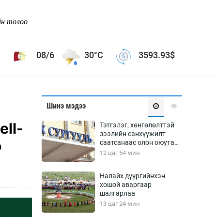
йн төлөө
08/6
30°C
3593.93
$
Соёл урлаг
Шинэ мэдээ
ой хөгжлийн зорилго -
Сонгодог урлаг
ll-
Тэтгэлэг, хөнгөлөлттэй
Ардын урлаг
зээлийн санхүүжилт
о
саатсанаас олон оюутан
Дүрслэх урлаг
төлбөрийн дарамтад
12 цаг 54 мин
Өв соёл
оров
таг
Кино урлаг
Налайх дүүргийнхэн
хошой аваргаар
 орчин
Цирк
шалгарлаа
ол
13 цаг 24 мин
Рок поп, хип хоп
энд