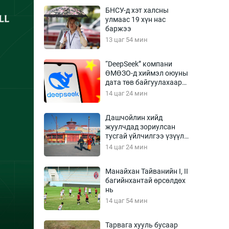
Урлагтай яриа
БНСУ-д хэт халсны
өрчил
улмаас 19 хүн нас
баржээ
энд-Эрхэм баян
13 цаг 54 мин
“DeepSeek” компани
ӨМӨЗО-д хиймэл оюуны
хүний үг
дата төв байгуулахаар
төлөвлөж байна
14 цаг 24 мин
Дашчойлин хийд
жуулчдад зориулсан
ага
Бусад
тусгай үйлчилгээ үзүүлж
эхэлжээ
14 цаг 24 мин
Фото
сурвалжлагч
Видео
Манайхан Тайванийн I, II
Инфографик
багийнхантай өрсөлдөх
нь
Санал асуулга
14 цаг 54 мин
Тарвага хууль бусаар