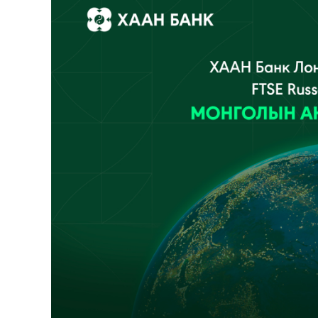
126-гийн НЭГ
Ертөнц
Спорт
Нийгэм
Бөх
Техник технологи
Сагсан бөмбөг
Шинжлэх ухаан
Хөлбөмбөг
Сонин хачин
Олимпын төрөл
Дэлхийн монгол
Тулааны спорт
Олимпын бус төр