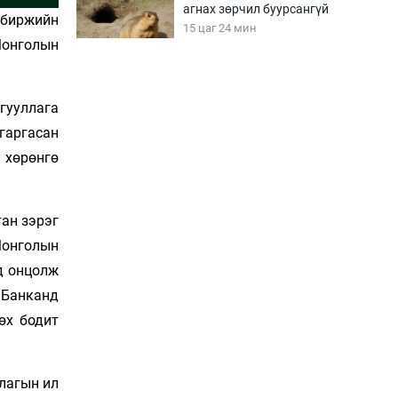
агнах зөрчил буурсангүй
 биржийн
15 цаг 24 мин
 Монголын
Х.Улам-Өрнөх байр
урагшилж, долоод
йгууллага
жагсжээ
гаргасан
15 цаг 54 мин
 хөрөнгө
Ж.Лхагвабат өсвөр
үеийнхний ДАШТ-ийг
дэнсэлнэ
тан зэрэг
16 цаг 24 мин
Монголын
д онцолж
Иран тэсэж үлдсэн ч
удаан хугацаанд хүнд
 Банканд
үеийг туулна
өх бодит
16 цаг 54 мин
Боловсролын зээлийн
сангаар гадаадад
длагын ил