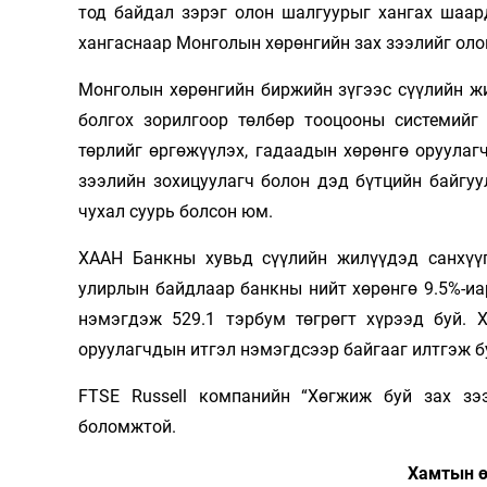
тод байдал зэрэг олон шалгуурыг хангах шаар
хангаснаар Монголын хөрөнгийн зах зээлийг оло
Монголын хөрөнгийн биржийн зүгээс сүүлийн ж
болгох зорилгоор төлбөр тооцооны системийг 
төрлийг өргөжүүлэх, гадаадын хөрөнгө оруулаг
зээлийн зохицуулагч болон дэд бүтцийн байгу
чухал суурь болсон юм.
ХААН Банкны хувьд сүүлийн жилүүдэд санхүүги
улирлын байдлаар банкны нийт хөрөнгө 9.5%-иар
нэмэгдэж 529.1 тэрбум төгрөгт хүрээд буй. 
оруулагчдын итгэл нэмэгдсээр байгааг илтгэж б
FTSE Russell компанийн “Хөгжиж буй зах зээ
боломжтой.
Хамтын ө