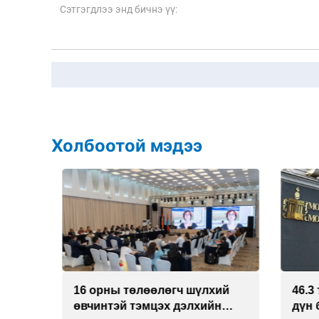
Холбоотой мэдээ
16 орны төлөөлөгч шүлхий
46.3 т
төр
өвчинтэй тэмцэх дэлхийн
дүн б