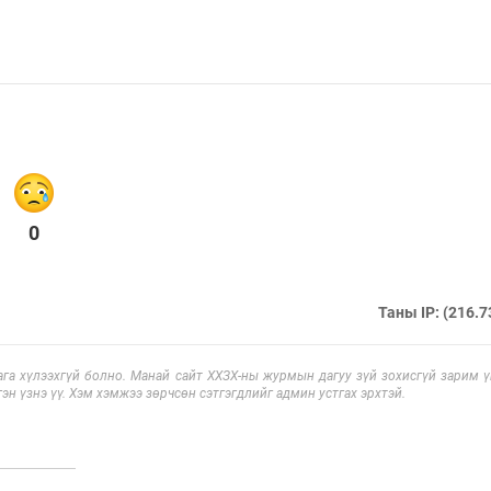
0
Таны IP: (216.7
га хүлээхгүй болно. Манай сайт ХХЗХ-ны журмын дагуу зүй зохисгүй зарим үг
эн үзнэ үү. Хэм хэмжээ зөрчсөн сэтгэгдлийг админ устгах эрхтэй.