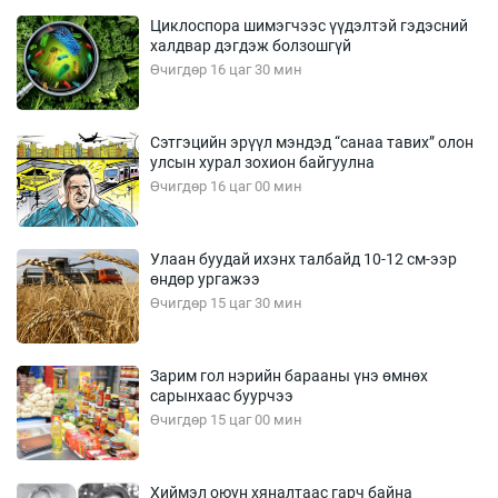
Циклоспора шимэгчээс үүдэлтэй гэдэсний
халдвар дэгдэж болзошгүй
Өчигдөр 16 цаг 30 мин
Сэтгэцийн эрүүл мэндэд “санаа тавих” олон
улсын хурал зохион байгуулна
Өчигдөр 16 цаг 00 мин
Улаан буудай ихэнх талбайд 10-12 см-ээр
өндөр ургажээ
Өчигдөр 15 цаг 30 мин
Зарим гол нэрийн барааны үнэ өмнөх
сарынхаас буурчээ
Өчигдөр 15 цаг 00 мин
Хиймэл оюун хяналтаас гарч байна