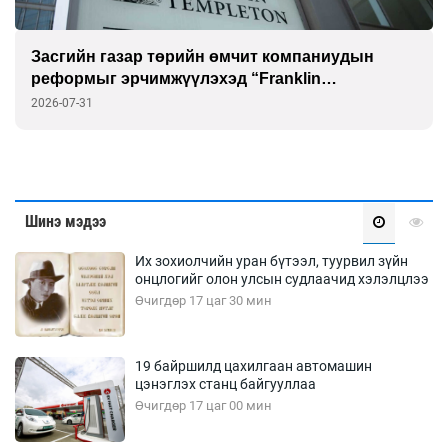
Засгийн газар төрийн өмчит компаниудын
реформыг эрчимжүүлэхэд “Franklin
Templeton”-той хамтарна
2026-07-31
Шинэ мэдээ
Их зохиолчийн уран бүтээл, туурвил зүйн
онцлогийг олон улсын судлаачид хэлэлцлээ
Өчигдөр 17 цаг 30 мин
19 байршилд цахилгаан автомашин
цэнэглэх станц байгууллаа
Өчигдөр 17 цаг 00 мин