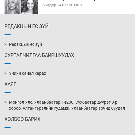
Өчигдөр 14 цаг 30 мин
РЕДАКЦЫН ЁС ЗҮЙ
Эмэгтэйчүүд Бээжин, эрэгтэйчүүд Японд
бэлтгэл базаахаар хилийн дээс алхлаа
Өчигдөр 14 цаг 00 мин
Редакцын ёс зүй
СУРТАЛЧИЛГАА БАЙРШУУЛАХ
АНУ-ын Цэргийн кибер командлалаын
ажилтнууд амиа хорлох явдал эрс
нэмэгджээ
Үнийн санал харах
Өчигдөр 13 цаг 52 мин
ХАЯГ
Монголын шигшээ Хонконгийн багийг ялж,
эхний хожлоо авлаа
Монгол Улс, Улаанбаатар 14200, Сүхбаатар дүүрэг 8-р
Өчигдөр 13 цаг 30 мин
хороо, Алтангэрэлийн гудамж, Улаанбаатар зочид буудал
ХОЛБОО БАРИХ
Техникийн өндөр үзүүлэлттэй агаарын хөлөг
худалдан авах хүсэлтээ уламжлав