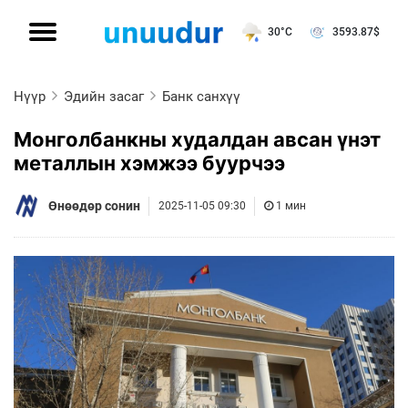
30°C
3593.87
$
Нүүр
Эдийн засаг
Банк санхүү
Монголбанкны худалдан авсан үнэт
металлын хэмжээ буурчээ
Өнөөдөр сонин
2025-11-05 09:30
1 мин