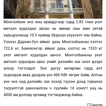
Монголбанк энэ оны аравдугаар сард 2.83 тонн үнэт
металл худалдан авсан нь өмнөх оны мөн үетэй
харьцуулахад 10.3 хувиар буурсан үзүүлэлт юм байна.
Үүнээс Дархан-Уул аймаг дахь Монголбанкны хэлтэс
722.6 кг, Баянхонгор аймаг дахь хэлтэс нь 1533 кг
үнэт металл худалдан авчээ. Монголбанкны үнэт
металл худалдан авах үнийг дэлхийн зах зээл дээрх
үнээр тогтоодог. Энэ дагуу өнгөрсөн сард алт
худалдаж авах дундаж үнэ 466 946 төгрөг байв. Алтны
үнэ энэ онд дэлхийн зах зээлд түүхэн дээд түвшнээ
тасралтгүй шинэчилсэн ч сүүлийн 14 хоногт унц нь
4000 ам.доллар орчимд тогтворжоод байна.
Г.Сансар