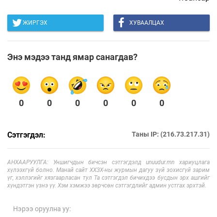
ЖИРГЭХ
ХУВААЛЦАХ
Энэ мэдээ танд ямар санагдав?
0
0
0
0
0
0
Сэтгэгдэл:
Таны IP: (216.73.217.31)
АНХААРУУЛГА: Уншигчдын бичсэн сэтгэгдэлд unuudur.mn хариуцлага
хүлээхгүй болно. Манай сайт ХХЗХ-ны журмын дагуу зүй зохисгүй зарим
үг, хэллэгийг хязгаарласан тул Та сэтгэгдэл бичихдээ бусдын эрх ашгийг
хүндэтгэн үзнэ үү. Хэм хэмжээ зөрчсөн сэтгэгдлийг админ устгах эрхтэй.