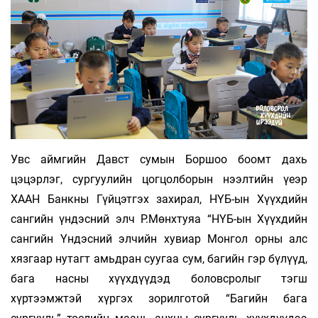
Увс аймгийн Давст сумын Боршоо боомт дахь
цэцэрлэг, сургуулийн цогцолборын нээлтийн үеэр
ХААН Банкны Гүйцэтгэх захирал, НҮБ-ын Хүүхдийн
сангийн үндэсний элч Р.Мөнхтуяа “НҮБ-ын Хүүхдийн
сангийн Үндэсний элчийн хувиар Монгол орны алс
хязгаар нутагт амьдран суугаа сум, багийн гэр бүлүүд,
бага насны хүүхдүүдэд боловсролыг тэгш
хүртээмжтэй хүргэх зорилготой “Багийн бага