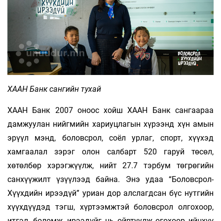
ХААН Банк сангийн тухай
ХААН Банк 2007 оноос хойш ХААН Банк сангаараа
дамжуулан нийгмийн хариуцлагын хүрээнд хүн амын
эрүүл мэнд, боловсрол, соёл урлаг, спорт, хүүхэд
хамгаалал зэрэг олон салбарт 520 гаруй төсөл,
хөтөлбөр хэрэгжүүлж, нийт 27.7 тэрбум төгрөгийн
санхүүжилт үзүүлээд байна. Энэ удаа “Боловсрол-
Хүүхдийн ирээдүй” уриан дор алслагдсан бүс нутгийн
хүүхдүүдэд тэгш, хүртээмжтэй боловсрол олгохоор,
итгэл, боломж, ирээдүйг нь ойртуулж өгөхөөр ийнхүү