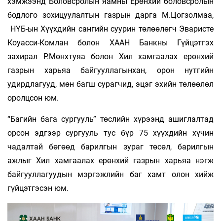
хэмжээнд Боловсролын яамны Ерөнхий боловсролын
бодлого зохицуулалтын газрын дарга М.Цогзолмаа,
НҮБ-ын Хүүхдийн сангийн суурин төлөөлөгч Эваристе
Коуасси-Комлан болон ХААН Банкны Гүйцэтгэх
захирал Р.Мөнхтуяа болон Хил хамгаалах ерөнхий
газрын харьяа байгууллагынхан, орон нутгийн
удирдлагууд, мөн багш сурагчид, эцэг эхийн төлөөлөл
оролцсон юм.
“Багийн бага сургууль” төслийн хүрээнд ашиглалтад
орсон эдгээр сургууль тус бүр 75 хүүхдийн хүчин
чадалтай бөгөөд барилгын зураг төсөл, барилгын
ажлыг Хил хамгаалах ерөнхий газрын харьяа нэгж
байгууллагуудын мэргэжлийн баг хамт олон хийж
гүйцэтгэсэн юм.