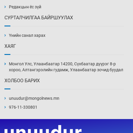
Редакцын ёс зүй
СУРТАЛЧИЛГАА БАЙРШУУЛАХ
Сарьсан багваахайнууд голын эрэг дагуух
барилга, байгууламжийн дээвэрт үүрлэжээ
Үнийн санал харах
7 цаг 53 мин
ХАЯГ
Цагдаагийн алба хаагчийг мөргөж зугтсан
этгээдийг илрүүлэв
Монгол Улс, Улаанбаатар 14200, Сүхбаатар дүүрэг 8-р
8 цаг 23 мин
хороо, Алтангэрэлийн гудамж, Улаанбаатар зочид буудал
ХОЛБОО БАРИХ
Нүүрс-пиролизийн үйлдвэр байгуулах
тогтоолын төслийг батлав
unuudur@mongolnews.mn
8 цаг 53 мин
976-11-330801
Б.Хулан ДАШТ-д түрүүлж, Г.Монголжин
хошой хүрэл медальтан болов
9 цаг 8 мин