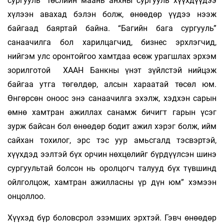
сургууль” төслийн маань анхны сургууль хүүхдүүдээ
хүлээн авахад бэлэн болж, өнөөдөр үүдээ нээж
байгаад баяртай байна. “Багийн бага сургууль”
санаачилга бол харилцагчид, бизнес эрхлэгчид,
нийгэм улс оронтойгоо хамтдаа өсөж урагшлах эрхэм
зорилготой ХААН Банкны үнэт зүйлстэй нийцэж
байгаа утга төгөлдөр, алсын хараатай төсөл юм.
Өнгөрсөн оноос энэ санаачилга эхэлж, хэдхэн сарын
өмнө хамтран ажиллах санамж бичигт гарын үсэг
зурж байсан бол өнөөдөр бодит ажил хэрэг болж, ийм
сайхан тохилог, эрс тэс уур амьсгалд тэсвэртэй,
хүүхдэд ээлтэй бүх орчин нөхцөлийг бүрдүүлсэн шинэ
сургуультай болсон нь оролцогч талууд бүх түвшинд
ойлголцож, хамтран ажилласны үр дүн юм” хэмээн
онцоллоо.
Хүүхэд бүр боловсрол эзэмших эрхтэй. Гэвч өнөөдөр