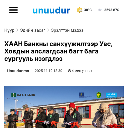
30°C
3593.87
$
Нүүр
Эдийн засаг
Эрэлттэй мэдээ
ХААН Банкны санхүүжилтээр Увс,
Ховдын алслагдсан багт бага
сургууль нээгдлээ
Unuudur.mn
2025-11-19 13:30
4 мин унших