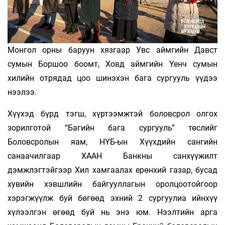
Монгол орны баруун хязгаар Увс аймгийн Давст
сумын Боршоо боомт, Ховд аймгийн Үенч сумын
хилийн отрядад цоо шинэхэн бага сургууль үүдээ
нээлээ.
Хүүхэд бүрд тэгш, хүртээмжтэй боловсрол олгох
зорилготой “Багийн бага сургууль” төслийг
Боловсролын яам, НҮБ-ын Хүүхдийн сангийн
санаачилгаар ХААН Банкны санхүүжилт
дэмжлэгтэйгээр Хил хамгаалах ерөнхий газар, бусад
хувийн хэвшлийн байгууллагын оролцоотойгоор
хэрэгжүүлж буй бөгөөд эхний 2 сургуулиа ийнхүү
хүлээлгэн өгөөд буй нь энэ юм. Нээлтийн арга