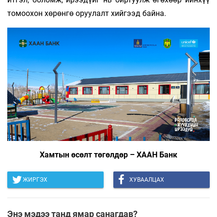
томоохон хөрөнгө оруулалт хийгээд байна.
Хамтын өсөлт төгөлдөр – ХААН Банк
ЖИРГЭХ
ХУВААЛЦАХ
Энэ мэдээ танд ямар санагдав?