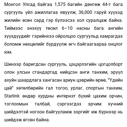
Монгол Улсад байгаа 1,575 багийн дөнгөж 44-т бага
сургууль үйл ажиллагаа явуулж, 36,000 гаруй хүүхэд
жилийн есөн сард гэр бүлээсээ хол суралцаж байна.
Тиймээс энэхүү төсөл 6–10 насны бага ангийн
хүүхдүүдийг гэрийнхээ ойролцоо сургуульд хамрагдах
боломж нөхцөлийг бүрдүүлж өгч байгаагаараа онцлог
юм.
Шинээр баригдсан сургууль, цэцэрлэгийн цогцолборт
олон улсын стандартад нийцсэн анги танхим, эрүүл
ахуйн шаардлага хангасан ариун цэврийн өрөө, “Үдийн
цай” хөтөлбөрийн гал тогоо, урлаг, спортын танхим,
Starlink өндөр хурдны интернэт бүхий цахим орчин,
тоглоомын талбай, сэргээгдэх эрчим хүчний
шийдэлтэй ногоон байгууламж зэргийг иж бүрнээр нь
шийдэж өгсөн байна.