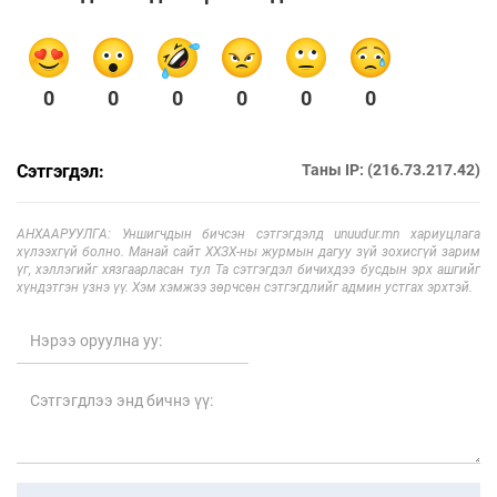
0
0
0
0
0
0
Сэтгэгдэл:
Таны IP: (216.73.217.42)
АНХААРУУЛГА: Уншигчдын бичсэн сэтгэгдэлд unuudur.mn хариуцлага
хүлээхгүй болно. Манай сайт ХХЗХ-ны журмын дагуу зүй зохисгүй зарим
үг, хэллэгийг хязгаарласан тул Та сэтгэгдэл бичихдээ бусдын эрх ашгийг
хүндэтгэн үзнэ үү. Хэм хэмжээ зөрчсөн сэтгэгдлийг админ устгах эрхтэй.