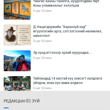
Чингис хааны тахилга, нүүдэлчдийн төрт
ёсны уламжлалыг хэлэлцэв
5 цаг 23 мин
Д.Нацагдоржийн “Харанхуй хад”
өгүүллэгийн арга, сэтгэлгээний нөлөөлөл,
шинэчлэл
5 цаг 53 мин
Эр хүнд итгэхээр эрхий хуруундаа...
6 цаг 23 мин
Тайландад 14 настай хүү зэвсэгт халдлага
үйлдэж, есөн хүн амиа алджээ
6 цаг 53 мин
РЕДАКЦЫН ЁС ЗҮЙ
Хүннү рок буюу монгол онгод
7 цаг 23 мин