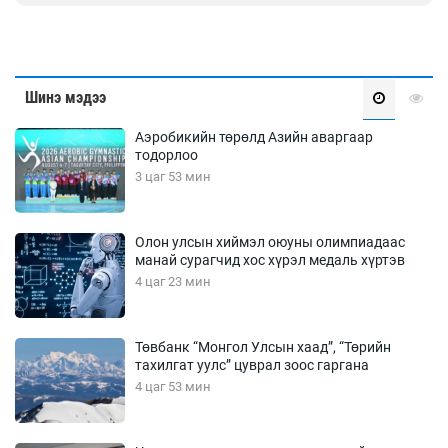
Шинэ мэдээ
Аэробикийн төрөлд Азийн аваргаар
тодорлоо
3 цаг 53 мин
Олон улсын хиймэл оюуны олимпиадаас
манай сурагчид хос хүрэл медаль хүртэв
4 цаг 23 мин
Төвбанк “Монгол Улсын хаад”, “Төрийн
тахилгат уулс” цуврал зоос гаргана
4 цаг 53 мин