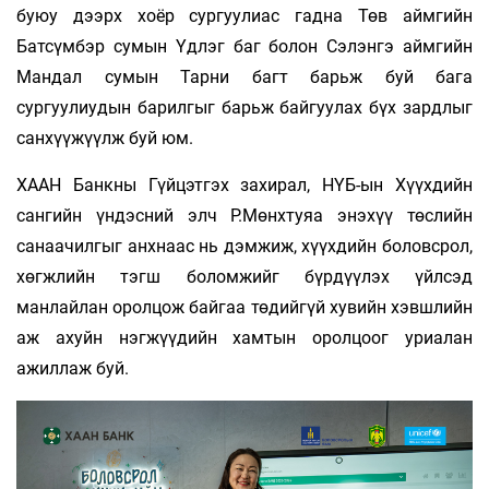
буюу дээрх хоёр сургуулиас гадна Төв аймгийн
Батсүмбэр сумын Үдлэг баг болон Сэлэнгэ аймгийн
Мандал сумын Тарни багт барьж буй бага
сургуулиудын барилгыг барьж байгуулах бүх зардлыг
санхүүжүүлж буй юм.
ХААН Банкны Гүйцэтгэх захирал, НҮБ-ын Хүүхдийн
сангийн үндэсний элч Р.Мөнхтуяа энэхүү төслийн
санаачилгыг анхнаас нь дэмжиж, хүүхдийн боловсрол,
хөгжлийн тэгш боломжийг бүрдүүлэх үйлсэд
манлайлан оролцож байгаа төдийгүй хувийн хэвшлийн
аж ахуйн нэгжүүдийн хамтын оролцоог уриалан
ажиллаж буй.