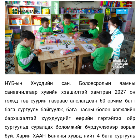
НҮБ-ын Хүүхдийн сан, Боловсролын яамны
санаачилгаар хувийн хэвшилтэй хамтран 2027 он
гэхэд төв суурин газраас алслагдсан 60 орчим багт
бага сургууль байгуулж, бага насны болон хөгжлийн
бэрхшээлтэй хүүхдүүдийг өөрийн гэртэйгээ ойр
сургуульд суралцах боломжийг бүрдүүлэхээр зорьж
буй. Харин ХААН Банкны хувьд нийт 4 бага сургууль