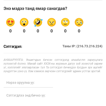
Энэ мэдээ танд ямар санагдав?
0
0
0
0
0
0
Сэтгэгдэл:
Таны IP: (216.73.216.224)
АНХААРУУЛГА: Уншигчдын бичсэн сэтгэгдэлд unuudur.mn хариуцлага
хүлээхгүй болно. Манай сайт ХХЗХ-ны журмын дагуу зүй зохисгүй зарим
үг, хэллэгийг хязгаарласан тул Та сэтгэгдэл бичихдээ бусдын эрх ашгийг
хүндэтгэн үзнэ үү. Хэм хэмжээ зөрчсөн сэтгэгдлийг админ устгах эрхтэй.