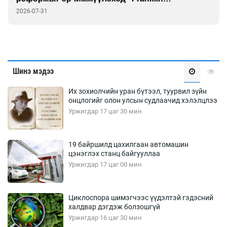
Templeton”-той хамтарна
2026-07-31
Шинэ мэдээ
Их зохиолчийн уран бүтээл, туурвил зүйн
онцлогийг олон улсын судлаачид хэлэлцлээ
Уржигдар 17 цаг 30 мин
19 байршилд цахилгаан автомашин
цэнэглэх станц байгууллаа
Уржигдар 17 цаг 00 мин
Циклоспора шимэгчээс үүдэлтэй гэдэсний
халдвар дэгдэж болзошгүй
Уржигдар 16 цаг 30 мин