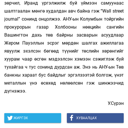
зөрчил, Иранд үргэлжилж буй үймээн самуунаас
шалтгаалан мөнгө худалдан авч байна гэж “Wall street
journal” сонинд онцолжээ. АНУ-ын Колумбын тойргийн
прокурорын газар Холбооны нөөцийн сангийн
Вашингтон дахь төв байрны засварын асуудлаар
Жером Пауэллын эсрэг мөрдөн шалгах ажиллагаа
явуулж эхэлсэн бөгөөд түүнийг төслийн хөрөнгийг
хуурам­ чаар өсгөн мэдээлсэн хэмээн сэжиглэж буй
тухайгаа ч тус сонинд дурдсан аж. Энэ нь АНУ-ын Төв
банкны хараат бус байдлыг эргэлзээтэй болгож, үнэт
металлын үнэ өсөхөд нөлөөлсөн гэж шинжээчид
дүгнэжээ.
У.Сүрэн
ЖИРГЭХ
ХУВААЛЦАХ