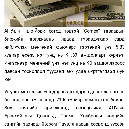
АНУ-ын Нью-Йорк хотод төвтэй “Comex” таваарын
биржийн арилжааны явцад гуравдугаар сард
нийлүүлэх мөнгөний фьючерс гэрээний үнэ 5.83
хувиар өсөж, нэг унц нь 91.37 ам.долларт хүрчээ.
Ингэснээр мөнгөний үнэ нэг унц нь 90 ам.доллароос
давсан тохиолдол түүхэнд анх удаа бүртгэгдээд буй
юм.
Уг үнэт металлын үнэ дөрөв дэх өдрөө дараалан өссөн
бөгөөд энэ хугацаанд 21.6 хувиар нэмэгдсэн байна.
Зах зээлийн арилжаанд оролцогчид АНУ-ын
Ерөнхийлөгч Дональд Трамп, Холбооны нөөцийн
сангийн захирал Жером Пауэлл нарын хооронд үүссэн