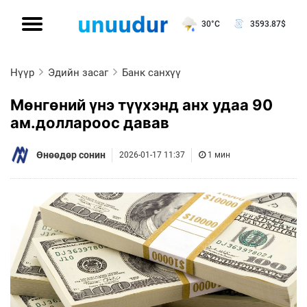
30°C
3593.87
$
Нүүр
Эдийн засаг
Банк санхүү
Мөнгөний үнэ түүхэнд анх удаа 90
ам.доллароос давав
Өнөөдөр сонин
2026-01-17 11:37
1 мин