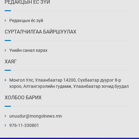
РЕДАКЦЫН ЁС ЗҮЙ
Эмэгтэйчүүд Бээжин, эрэгтэйчүүд Японд
бэлтгэл базаахаар хилийн дээс алхлаа
Уржигдар 14 цаг 00 мин
Редакцын ёс зүй
СУРТАЛЧИЛГАА БАЙРШУУЛАХ
АНУ-ын Цэргийн кибер командлалаын
ажилтнууд амиа хорлох явдал эрс
нэмэгджээ
Үнийн санал харах
Уржигдар 13 цаг 52 мин
ХАЯГ
Монголын шигшээ Хонконгийн багийг ялж,
эхний хожлоо авлаа
Монгол Улс, Улаанбаатар 14200, Сүхбаатар дүүрэг 8-р
Уржигдар 13 цаг 30 мин
хороо, Алтангэрэлийн гудамж, Улаанбаатар зочид буудал
ХОЛБОО БАРИХ
Техникийн өндөр үзүүлэлттэй агаарын хөлөг
худалдан авах хүсэлтээ уламжлав
unuudur@mongolnews.mn
Уржигдар 13 цаг 00 мин
976-11-330801
“Шатахууны бус, бодлогын хомсдол