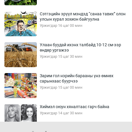
Сэтгэцийн эрүүл мэндэд “санаа тавих” олон
улсын хурал зохион байгуулна
Уржигдар 16 цаг 00 мин
Улаан буудай ихэнх талбайд 10-12 см-ээр
өндөр ургажээ
Уржигдар 15 цаг 30 мин
Зарим гол нэрийн барааны үнэ өмнөх
сарынхаас буурчээ
Уржигдар 15 цаг 00 мин
Хиймэл оюун хяналтаас гарч байна
Уржигдар 14 цаг 30 мин