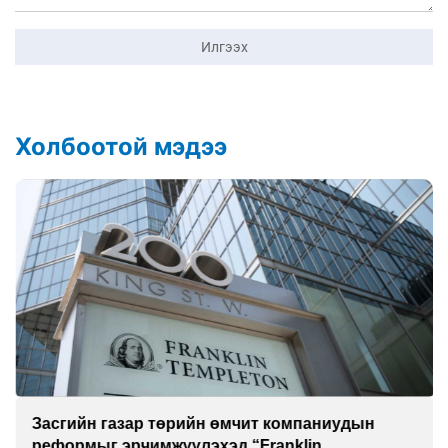
Илгээх
Холбоотой мэдээ
Засгийн газар төрийн өмчит компаниудын
реформыг эрчимжүүлэхэд “Franklin