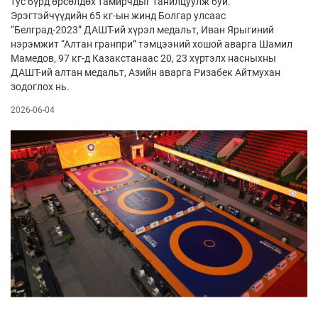
тус бүрд өрсөлдөх тамирчдыг танилцуулж буй.
Эрэгтэйчүүдийн 65 кг-ын жинд Болгар улсаас
“Белград-2023” ДАШТ-ий хүрэл медальт, Иван Ярыгиний
нэрэмжит “Алтан гранпри” тэмцээний хошой аварга Шамил
Мамедов, 97 кг-д Казакстанаас 20, 23 хүртэлх насныхны
ДАШТ-ий алтан медальт, Азийн аварга Ризабек Айтмухан
зодоглох нь.
2026-06-04