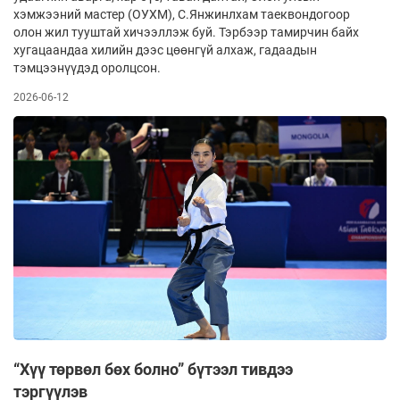
хэмжээний мастер (ОУХМ), С.Янжинлхам таеквондогоор
олон жил тууштай хичээллэж буй. Тэрбээр тамирчин байх
хугацаандаа хилийн дээс цөөнгүй алхаж, гадаадын
тэмцээнүүдэд оролцсон.
2026-06-12
“Хүү төрвөл бөх болно” бүтээл тивдээ
тэргүүлэв