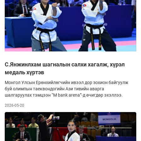
С.Янжинлхам шагналын салхи хагалж, хүрэл
медаль хүртэв
Монгол Улсын Ерөнхийлөгчийн ивээл дор зохион байгуулж
буй олимпын таеквондогийн Ази тивийн аварга
шалгаруулах тэмцээн “M bank arena”-д өчигдөр эхэллээ.
2026-05-20