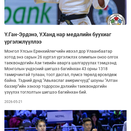
Ү.Ган-Эрдэнэ, У.Ханд нар медалийн буухиаг
үргэлжлүүллээ
Монгол Улсын Ерөнхийлөгчийн ивээл дор Улаанбаатар
хотод энэ сарын 26 хүртэл үргэлжлэх олимпын оноо олгох
таеквондогийн Ази тивийн аварга шалгаруулах тэмцээнд
Монголын үндэсний шигшээ багийнхан 43 орны 1318
тамирчинтай тулаан, тоот дасгал, пүмсэ төрөлд өрсөлдөж
байна. Тэдний дунд “Авьяаслаг америкчууд” шоуны “Алтан
баззер”ийн эзнээр тодорсон дэлхийн таеквондогийн
үзүүлэх тоглолтын шигшээ багийнхан бий.
2026-05-21