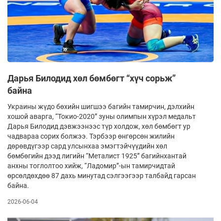
Дарья Билодид хөл бөмбөгт “хүч сорьж”
байна
Украины жүдо бөхийн шигшээ багийн тамирчин, дэлхийн
хошой аварга, “Токио-2020” зуны олимпын хүрэл медальт
Дарья Билодид дэвжээнээс түр холдож, хөл бөмбөгт ур
чадвараа сорих болжээ. Тэрбээр өнгөрсөн жилийн
дөрөвдүгээр сард улсынхаа эмэгтэйчүүдийн хөл
бөмбөгийн дээд лигийн “Металист 1925” багийнхантай
анхны тоглолтоо хийж, “Ладомир”-ын тамирчидтай
өрсөлдөхдөө 87 дахь минутад сэлгээгээр талбайд гарсан
байна.
2026-06-04