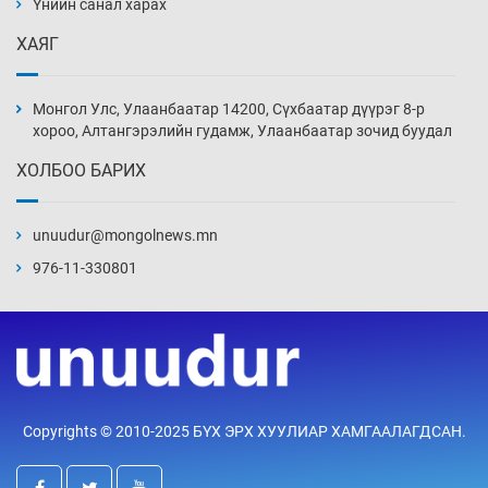
нэмэгджээ
Үнийн санал харах
Уржигдар 13 цаг 52 мин
ХАЯГ
Монголын шигшээ Хонконгийн багийг ялж,
эхний хожлоо авлаа
Монгол Улс, Улаанбаатар 14200, Сүхбаатар дүүрэг 8-р
Уржигдар 13 цаг 30 мин
хороо, Алтангэрэлийн гудамж, Улаанбаатар зочид буудал
ХОЛБОО БАРИХ
Техникийн өндөр үзүүлэлттэй агаарын хөлөг
худалдан авах хүсэлтээ уламжлав
unuudur@mongolnews.mn
Уржигдар 13 цаг 00 мин
976-11-330801
“Шатахууны бус, бодлогын хомсдол
нүүрлээд байна”
Уржигдар 12 цаг 30 мин
Дөрвөн чиглэлд шөнийн автобус иргэдэд
Copyrights © 2010-2025 БҮХ ЭРХ ХУУЛИАР ХАМГААЛАГДСАН.
үйлчилж буй гэв
Уржигдар 12 цаг 00 мин