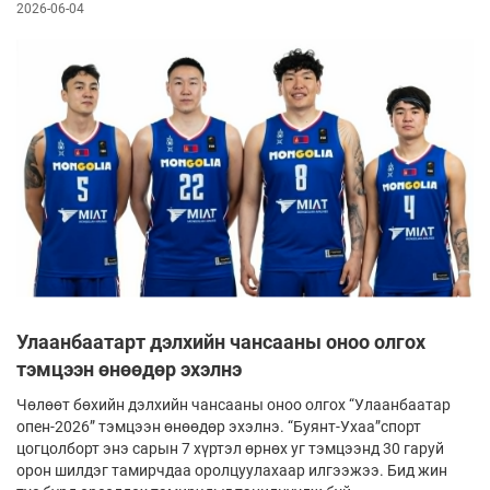
2026-06-04
Улаанбаатарт дэлхийн чансааны оноо олгох
тэмцээн өнөөдөр эхэлнэ
Чөлөөт бөхийн дэлхийн чансааны оноо олгох “Улаанбаатар
опен-2026” тэмцээн өнөөдөр эхэлнэ. “Буянт-Ухаа”спорт
цогцолборт энэ сарын 7 хүртэл өрнөх уг тэмцээнд 30 гаруй
орон шилдэг тамирчдаа оролцуулахаар илгээжээ. Бид жин