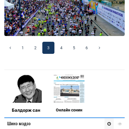
1
2
3
4
5
6
Балдорж сан
Онлaйн сонин
Шинэ мэдээ