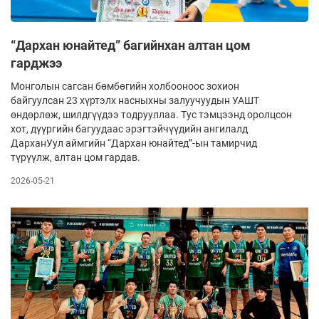
“Дархан юнайтед” багийнхан алтан цом
гарджээ
Монголын сагсан бөмбөгийн холбооноос зохион
байгуулсан 23 хүртэлх насныхны залуучуудын УАШТ
өндөрлөж, шилдгүүдээ тодрууллаа. Тус тэмцээнд оролцсон
хот, дүүргийн багуудаас эрэгтэйчүүдийн ангилалд
ДарханУул аймгийн “Дархан юнайтед”-ын тамирчид
түрүүлж, алтан цом гардав.
2026-05-21