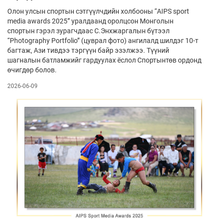
Олон улсын спортын сэтгүүлчдийн хол­бооны “AIPS sport
media awards 2025” урал­даанд оролцсон Монголын
спортын гэрэл зурагч­даас С.Энхжаргалын бүтээл
“Photography Portfolio” (цуврал фото) ангилалд шилдэг 10-т
багтаж, Ази тивдээ тэргүүн байр эзэлжээ. Түүний
шагналын батламжийг гардуулах ёс­лол Спортынтөв ордонд
өчигдөр болов.
2026-06-09