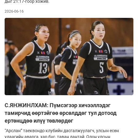
дыг 21:17-гоор хожив.
2026-06-16
С.ЯНЖИНЛХАМ: Пүмсэгээр хичээллэдэг
тамирчид өөртэйгөө өрсөлддөг тул дотоод
ертөнцдөө илүү төвлөрдөг
“Арслан” таеквондо клубийн дасгалжуулагч, улсын есөн
удаагийн аварга, хар бүс, таван дантай, Олон улсын