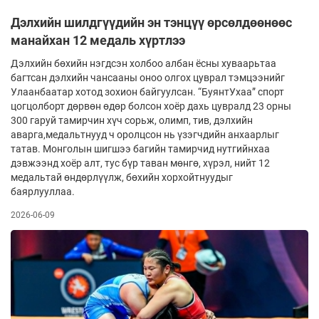
Дэлхийн шилдгүүдийн эн тэнцүү өрсөлдөөнөөс
манайхан 12 медаль хүртлээ
Дэлхийн бөхийн нэгдсэн холбоо албан ёсны хуваарьтаа
багтсан дэлхийн чансааны оноо олгох цуврал тэмцээнийг
Улаан­баатар хотод зохион байгуулсан. “БуянтУхаа” спорт
цогцолборт дөрвөн өдөр болсон хоёр дахь цувралд 23 орны
300 гаруй тамирчин хүч сорьж, олимп, тив, дэлхийн
аварга,медальтнууд ч оролцсон нь үзэгчдийн анхаарлыг
та­тав. Монголын шигшээ багийн тамирчид нут­гийнхаа
дэвжээнд хоёр алт, тус бүр таван мөнгө, хүрэл, нийт 12
медальтай өндөрлүүлж, бөхийн хор­хойтнуудыг
баярлууллаа.
2026-06-09