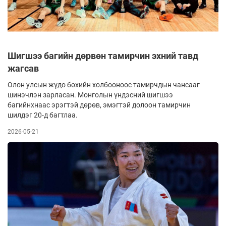
Шигшээ багийн дөрвөн тамирчин эхний тавд
жагсав
Олон улсын жүдо бөхийн холбооноос тамирчдын чансааг
шинэчлэн зарласан. Монголын үндэсний шигшээ
багийнхнаас эрэгтэй дөрөв, эмэгтэй долоон тамирчин
шилдэг 20-д багтлаа.
2026-05-21