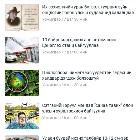
Их зохиолчийн уран бүтээл, туурвил зүйн
онцлогийг олон улсын судлаачид хэлэлцлээ
Уржигдар 17 цаг 30 мин
19 байршилд цахилгаан автомашин
цэнэглэх станц байгууллаа
Уржигдар 17 цаг 00 мин
Циклоспора шимэгчээс үүдэлтэй гэдэсний
халдвар дэгдэж болзошгүй
Уржигдар 16 цаг 30 мин
Сэтгэцийн эрүүл мэндэд “санаа тавих” олон
улсын хурал зохион байгуулна
Уржигдар 16 цаг 00 мин
Улаан буудай ихэнх талбайд 10-12 см-ээр