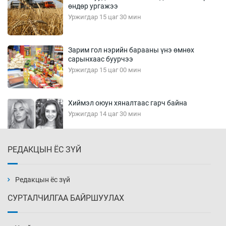
өндөр ургажээ
Уржигдар 15 цаг 30 мин
Зарим гол нэрийн барааны үнэ өмнөх
сарынхаас буурчээ
Уржигдар 15 цаг 00 мин
Хиймэл оюун хяналтаас гарч байна
Уржигдар 14 цаг 30 мин
РЕДАКЦЫН ЁС ЗҮЙ
Эмэгтэйчүүд Бээжин, эрэгтэйчүүд Японд
бэлтгэл базаахаар хилийн дээс алхлаа
Уржигдар 14 цаг 00 мин
Редакцын ёс зүй
СУРТАЛЧИЛГАА БАЙРШУУЛАХ
АНУ-ын Цэргийн кибер командлалаын
ажилтнууд амиа хорлох явдал эрс