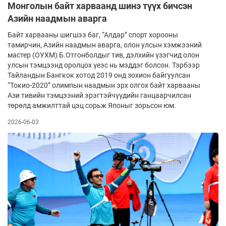
Монголын байт харваанд шинэ түүх бичсэн
Азийн наадмын аварга
Байт харвааны шигшээ баг, “Алдар” спорт хорооны
тамирчин, Азийн наадмын аварга, олон улсын хэмжээний
мастер (ОУХМ) Б.Отгонболдыг тив, дэлхийн үзэгчид олон
улсын тэмцээнд оролцох үеэс нь мэддэг болсон. Тэрбээр
Тайландын Бангкок хотод 2019 онд зохион байгуулсан
“Токио-2020” олимпын наадмын эрх олгох байт харвааны
Ази тивийн тэмцээний эрэгтэйчүүдийн ганцаар­чилсан
төрөлд амжилттай цэц сорьж Японыг зорьсон юм.
2026-06-03