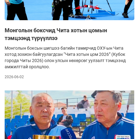
Монголын боксчид Чита хотын цомын
тэмцээнд түрүүллээ
Монголын боксын шигшээ багийн тамирчид ОХУ-ын Чита
хотод зохион байгуулагдсан “Чита хотын цом 2026” (Кубок
города Читы 2026) олон улсын нөхөрсөг уулзалт тэмцээнд
амжилттай оролцлоо.
2026-06-02