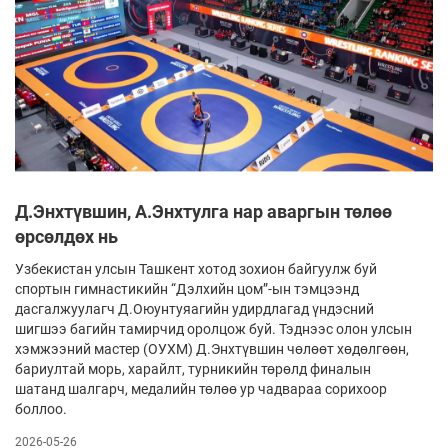
Д.Энхтүвшин, А.Энхтулга нар аваргын төлөө
өрсөлдөх нь
Узбекистан улсын Ташкент хотод зохион байгуулж буй
спортын гимнастикийн “Дэлхийн цом”-ын тэмцээнд
дасгалжуулагч Д.Оюунтуяагийн удирдлагад үндэсний
шигшээ багийн тамирчид оролцож буй. Тэднээс олон улсын
хэмжээний мастер (ОУХМ) Д.Энхтүвшин чөлөөт хөдөлгөөн,
бариултай морь, харайлт, турникийн төрөлд финалын
шатанд шалгарч, медалийн төлөө ур чадвараа сорихоор
боллоо.
2026-05-26