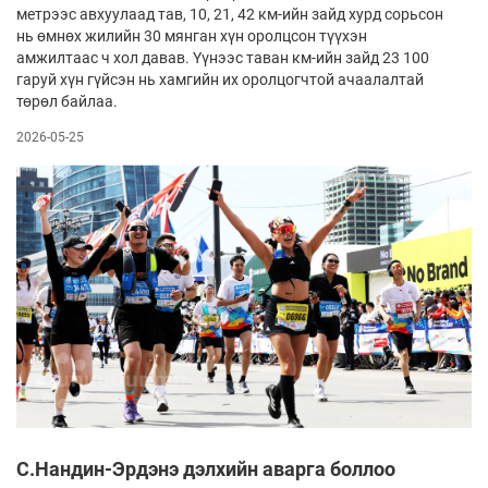
метрээс авхуулаад тав, 10, 21, 42 км-ийн зайд хурд сорьсон
нь өмнөх жилийн 30 мянган хүн оролцсон түүхэн
амжилтаас ч хол давав. Үүнээс таван км-ийн зайд 23 100
гаруй хүн гүйсэн нь хамгийн их оролцогчтой ачаалалтай
төрөл байлаа.
2026-05-25
С.Нандин-Эрдэнэ дэлхийн аварга боллоо