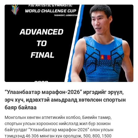
“Улаанбаатар марафон-2026” иргэдийг эрүүл,
эрч хүч, идэвхтэй амьдралд хөтөлсөн спортын
баяр байлаа
Монголын хөнгөн атлетикийн холбоо, Биеийн тамир,
спортын улсын хорооноос нийслэлд жил бүр зохион
байгуулдаг “Улаанбаатар марафон-2026” олон улсын
тэмцээнд 46 306 мянган хүн оролцож, 500, 800, 1500