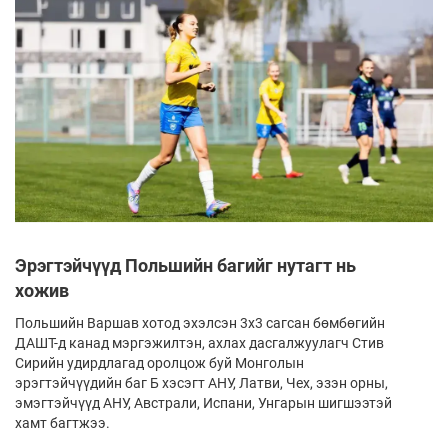
Эрэгтэйчүүд Польшийн багийг нутагт нь
хожив
Польшийн Варшав хотод эхэлсэн 3х3 сагсан бөмбөгийн
ДАШТ-д канад мэргэжилтэн, ахлах дасгалжуулагч Стив
Сирийн удирдлагад оролцож буй Монголын
эрэгтэйчүүдийн баг Б хэсэгт АНУ, Латви, Чех, эзэн орны,
эмэгтэйчүүд АНУ, Австрали, Испани, Унгарын шигшээтэй
хамт багтжээ.