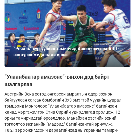
“Рояаль” сургуулийн тамирчид Азийн оюутны АШТ-
ээс хүрэл медальтай ирлээ
“Улаанбаатар амазонс”-ынхон дэд байрт
шалгарлаа
Австрийн Вена хотод өнгөрсөн амралтын өдөр зохион
байгуулсан сагсан бөмбөгийн 3х3 эмэгтэй­ чүүдийн цуврал
тэмцээнд Монголоос “Улаанбаатар амазонс” багийнхан
канад мэргэжилтэн Стив Сирийн удирдлагад оролцож, 12
орны тамирчидтай өрсөлдлөө. Манайхан хэсгийн эхний
тоглолтоо Испанийн “Мадрид” багийнхантай өрнүүлж,
18:21ээр хожигдсон ч дараагийнхад нь Украины тамирч­