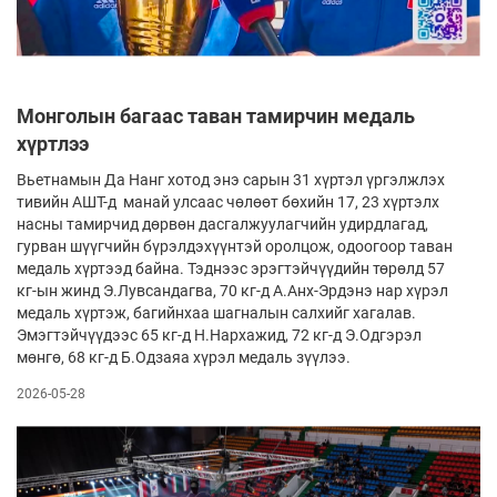
Монголын багаас таван тамирчин медаль
хүртлээ
Вьетнамын Да Нанг хотод энэ сарын 31 хүртэл үргэлжлэх
тивийн АШТ-д манай улсаас чөлөөт бөхийн 17, 23 хүртэлх
насны тамирчид дөрвөн дасгалжуулагчийн удирдлагад,
гурван шүүгчийн бүрэлдэхүүнтэй оролцож, одоогоор таван
медаль хүртээд байна. Тэднээс эрэгтэйчүүдийн төрөлд 57
кг-ын жинд Э.Лувсандагва, 70 кг-д А.Анх-Эрдэнэ нар хүрэл
медаль хүртэж, багийнхаа шагналын салхийг хагалав.
Эмэгтэйчүүдээс 65 кг-д Н.Нархажид, 72 кг-д Э.Одгэрэл
мөнгө, 68 кг-д Б.Одзаяа хүрэл медаль зүүлээ.
2026-05-28