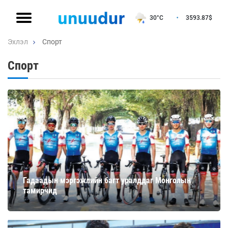
30°C
3593.87
$
Эхлэл
Спорт
Спорт
Гадаадын мэргэжлийн багт уралддаг Монголын
тамирчид