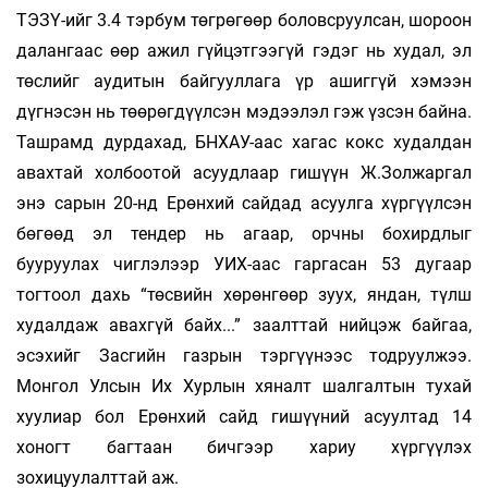
ТЭЗҮ-ийг 3.4 тэрбум төгрөгөөр боловсруулсан, шороон
далангаас өөр ажил гүйцэтгээгүй гэдэг нь худал, эл
төслийг аудитын байгууллага үр ашиггүй хэмээн
дүгнэсэн нь төөрөгдүүлсэн мэдээлэл гэж үзсэн байна.
Ташрамд дурдахад, БНХАУ-аас хагас кокс худалдан
авахтай холбоотой асуудлаар гишүүн Ж.Золжаргал
энэ сарын 20-нд Ерөнхий сайдад асуулга хүргүүлсэн
бөгөөд эл тендер нь агаар, орчны бохирдлыг
бууруулах чиглэлээр УИХ-аас гаргасан 53 дугаар
тогтоол дахь “төсвийн хөрөнгөөр зуух, яндан, түлш
худалдаж авахгүй байх...” заалттай нийцэж байгаа,
эсэхийг Засгийн газрын тэргүүнээс тодруулжээ.
Монгол Улсын Их Хурлын хяналт шалгалтын тухай
хуулиар бол Ерөнхий сайд гишүүний асуултад 14
хоногт багтаан бичгээр хариу хүргүүлэх
зохицуулалттай аж.