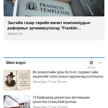
“Шатахууны нөөц хангалттай” гэж гүрийсэн
төр эцэстээ үнэнд гүйцэгдэв
2026-07-31
Шинэ мэдээ
Их зохиолчийн уран бүтээл, туурвил зүйн
онцлогийг олон улсын судлаачид хэлэлцлээ
Уржигдар 17 цаг 30 мин
19 байршилд цахилгаан автомашин
цэнэглэх станц байгууллаа
Уржигдар 17 цаг 00 мин