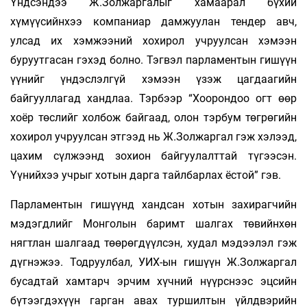
Үндсэндээ Ж.Золжаргалыг хамаарал бүхий
хүмүүсийнхээ компаниар дамжуулан тендер авч,
улсад их хэмжээний хохирол учруулсан хэмээн
буруутгасан гэхэд болно. Тэгвэл парламентын гишүүн
үүнийг үндэслэлгүй хэмээн үзэж цагдаагийн
байгууллагад хандлаа. Тэрбээр “Хоорондоо огт өөр
хоёр төслийг холбож байгаад, олон тэрбум төгрөгийн
хохирол учруулсан этгээд нь Ж.Золжаргал гэж хэлээд,
цахим сүлжээнд зохион байгуулалттай түгээсэн.
Үүнийхээ учрыг хотын дарга тайлбарлах ёстой” гэв.
Парламентын гишүүнд хандсан хотын захирагчийн
мэдэгдлийг Монголын баримт шалгах төвийнхөн
нягтлан шалгаад төөрөгдүүлсэн, худал мэдээлэл гэж
дүгнэжээ. Тодруулбал, УИХ-ын гишүүн Ж.Золжаргал
бусадтай хамтарч эрчим хүчний нүүрснээс эцсийн
бүтээгдэхүүн гарган авах туршилтын үйлдвэрийн