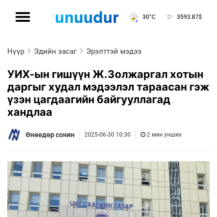
30°C
3593.87
$
Нүүр
Эдийн засаг
Эрэлттэй мэдээ
УИХ-ын гишүүн Ж.Золжаргал хотын
даргыг худал мэдээлэл тараасан гэж
үзэн цагдаагийн байгууллагад
хандлаа
Өнөөдөр сонин
2025-06-30 10:30
2 мин унших