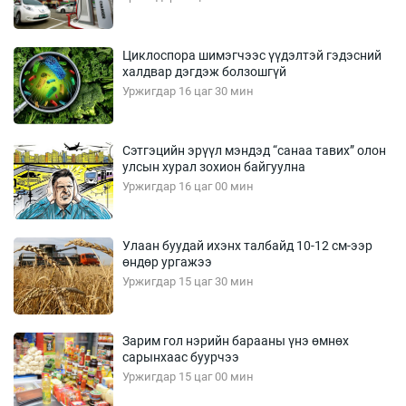
Циклоспора шимэгчээс үүдэлтэй гэдэсний
халдвар дэгдэж болзошгүй
Уржигдар 16 цаг 30 мин
Сэтгэцийн эрүүл мэндэд “санаа тавих” олон
улсын хурал зохион байгуулна
Уржигдар 16 цаг 00 мин
Улаан буудай ихэнх талбайд 10-12 см-ээр
өндөр ургажээ
Уржигдар 15 цаг 30 мин
Зарим гол нэрийн барааны үнэ өмнөх
сарынхаас буурчээ
Уржигдар 15 цаг 00 мин