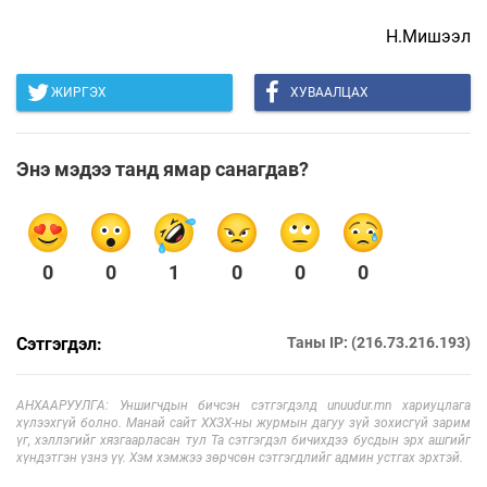
Н.Мишээл
ЖИРГЭХ
ХУВААЛЦАХ
Энэ мэдээ танд ямар санагдав?
0
0
1
0
0
0
Сэтгэгдэл:
Таны IP: (216.73.216.193)
АНХААРУУЛГА: Уншигчдын бичсэн сэтгэгдэлд unuudur.mn хариуцлага
хүлээхгүй болно. Манай сайт ХХЗХ-ны журмын дагуу зүй зохисгүй зарим
үг, хэллэгийг хязгаарласан тул Та сэтгэгдэл бичихдээ бусдын эрх ашгийг
хүндэтгэн үзнэ үү. Хэм хэмжээ зөрчсөн сэтгэгдлийг админ устгах эрхтэй.