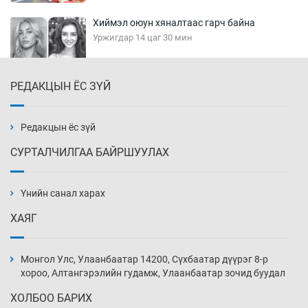
Хиймэл оюун хяналтаас гарч байна
Уржигдар 14 цаг 30 мин
РЕДАКЦЫН ЁС ЗҮЙ
Эмэгтэйчүүд Бээжин, эрэгтэйчүүд Японд
бэлтгэл базаахаар хилийн дээс алхлаа
Уржигдар 14 цаг 00 мин
Редакцын ёс зүй
СУРТАЛЧИЛГАА БАЙРШУУЛАХ
АНУ-ын Цэргийн кибер командлалаын
ажилтнууд амиа хорлох явдал эрс
нэмэгджээ
Үнийн санал харах
Уржигдар 13 цаг 52 мин
ХАЯГ
Монголын шигшээ Хонконгийн багийг ялж,
эхний хожлоо авлаа
Монгол Улс, Улаанбаатар 14200, Сүхбаатар дүүрэг 8-р
Уржигдар 13 цаг 30 мин
хороо, Алтангэрэлийн гудамж, Улаанбаатар зочид буудал
ХОЛБОО БАРИХ