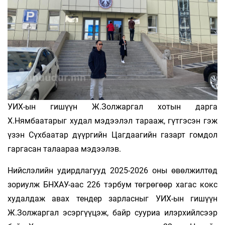
УИХ-ын гишүүн Ж.Золжаргал хотын дарга
Х.Нямбаатарыг худал мэдээлэл тарааж, гүтгэсэн гэж
үзэн Сүхбаатар дүүргийн Цагдаагийн газарт гомдол
гаргасан талаараа мэдээлэв.
Нийслэлийн удирдлагууд 2025-2026 оны өвөлжилтөд
зориулж БНХАУ-аас 226 тэрбум төгрөгөөр хагас кокс
худалдаж авах тендер зарласныг УИХ-ын гишүүн
Ж.Золжаргал эсэргүүцэж, байр сууриа илэрхийлсээр