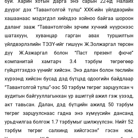
буй. Харин хотын дарга энэ сарын 22-нд Налайх
дүүрэг дэх “Тавантолгой түлш” ХХК-ийн үйлдвэрийн
хашаанаас мэдэгдэл хийхдээ хойноо байгаа шороон
даланг зааж “Тавантолгойн эрчим хүчний нүүрснээс
шатахуун, хуванцар гарган авах туршилтын
үйлдвэрлэлийн ТЭЗҮ-ийг гишүүн Ж.Золжаргал төрсөн
дүү Ж.Азжаргал болон “Паст презент фюче”
компанитай хамтарч 3.4 тэрбум төгрөгөөр
гүйцэтгэхдээ үүнийг хийсэн. Энэ далан болон төслийн
хүрээнд хийсэн бусад дэд бүтцэд одоогийн байдлаар
“Тавантолгой түлш”-ээс 50 тэрбум төгрөг зарцуулсан ч
аудитын байгууллагынхан үр ашиггүй ажил гэж үзээд,
акт тавьсан. Далан, дэд бүтцийн ажилд 50 тэрбум
төгрөг зарцуулснаас гадна энэ хүмүүсийн дансанд
урьдчилгаа болгож 1.7 тэрбумыг шилжүүлсэн. Нийт 52
тэрбум төгрөг салхинд хийсгэсэн” гэсэн юм.