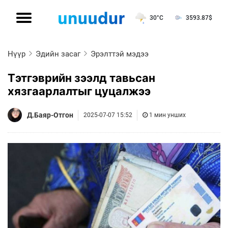
30°C
3593.87
$
Нүүр
Эдийн засаг
Эрэлттэй мэдээ
Тэтгэврийн зээлд тавьсан
хязгаарлалтыг цуцалжээ
Д.Баяр-Отгон
2025-07-07 15:52
1 мин унших