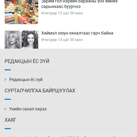
Зарим гол нэрийн барааны үнэ өмнөх
сарынхаас буурчээ
Өчигдөр 15 цаг 00 мин
Хиймэл оюун хяналтаас гарч байна
Өчигдөр 14 цаг 30 мин
РЕДАКЦЫН ЁС ЗҮЙ
Эмэгтэйчүүд Бээжин, эрэгтэйчүүд Японд
бэлтгэл базаахаар хилийн дээс алхлаа
Өчигдөр 14 цаг 00 мин
Редакцын ёс зүй
СУРТАЛЧИЛГАА БАЙРШУУЛАХ
АНУ-ын Цэргийн кибер командлалаын
ажилтнууд амиа хорлох явдал эрс
нэмэгджээ
Үнийн санал харах
Өчигдөр 13 цаг 52 мин
ХАЯГ
Монголын шигшээ Хонконгийн багийг ялж,
эхний хожлоо авлаа