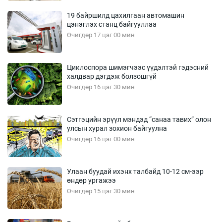
19 байршилд цахилгаан автомашин
цэнэглэх станц байгууллаа
Өчигдөр 17 цаг 00 мин
Циклоспора шимэгчээс үүдэлтэй гэдэсний
халдвар дэгдэж болзошгүй
Өчигдөр 16 цаг 30 мин
Сэтгэцийн эрүүл мэндэд “санаа тавих” олон
улсын хурал зохион байгуулна
Өчигдөр 16 цаг 00 мин
Улаан буудай ихэнх талбайд 10-12 см-ээр
өндөр ургажээ
Өчигдөр 15 цаг 30 мин