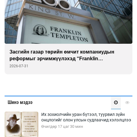
Засгийн газар төрийн өмчит компаниудын
реформыг эрчимжүүлэхэд “Franklin
Templeton”-той хамтарна
2026-07-31
Шинэ мэдээ
Их зохиолчийн уран бүтээл, туурвил зүйн
онцлогийг олон улсын судлаачид хэлэлцлээ
Өчигдөр 17 цаг 30 мин