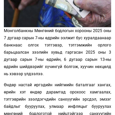
Монголбанкны Мөнгөний бодлогын хорооны 2025 оны
7 дугаар сарын 7-ны өдрийн ээлжит бус хуралдаанаар
банкнаас олгох тэтгэвэр, тэтгэмжийн орлого
барьцаалсан зээлийн хувьд гаргасан 2025 оны 3
дугаар сарын 7-ны өдрийн, 6 дугаар сарын 13-ны
өдрийн шийдвэрийг хүчингүй болгож, хуучин нөхцөлд
нь хэвээр үлдээлээ.
Өндөр настай иргэдийн нийгмийн баталгааг хангах,
өрийн хэт өндөр дарамтад орохоос хамгаалах,
тэтгэврийн зээлдэгчдийн санхүүгийн эрсдэл, эмзэг
байдлыг бууруулах, улмаар инфляцыг бууруулах
мөнгөний бодлоготой нийцтэйгээр санхүүгийн