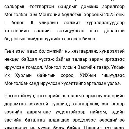
салбарын тогтвортой байдлыг дэмжих зорилгоор
Монголбанкны Мөнгөний бодлогын хорооны 2025 оны
I болон II улирлын ээлжит хуралдаануудаар
тэтгэврийн зээлийг зохицуулсан шат дараатай
бодлогын шийдвэрүүдийг гаргасан билээ.
Гэвч зээл авах боломжийг нь хязгаарлаж, хүндрэлтэй
нөхцөл байдал үүсгэж байгаа талаар зарим иргэдээс
ирүүлсэн гомдол, Монгол Улсын Засгийн газар, Улсын
Их Хурлын байнгын хороо, УИХ-ын гишүүдээс
Монголбанканд ирүүлсэн хүсэлтийг харгалзан үзлээ.
Нөгөөтэйгүүр, тэтгэврийн зээлдэгч нарын хувьд өрийн
дарамтаа зохистой түвшинд хязгаарлаж, хэт өндөр
зээлийн дарамтаас үүдэлтэйгээр нийгэм, эдийн
засгийн баталгаа алдагдах эрсдэлээс өөрсдийгөө
хамгаалах нь чухал болж байна. Цаашид тэтгэвэр,