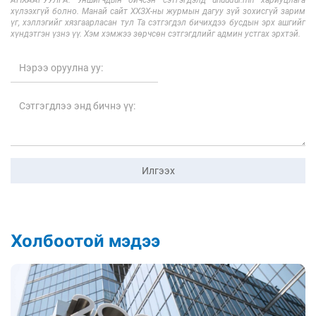
хүлээхгүй болно. Манай сайт ХХЗХ-ны журмын дагуу зүй зохисгүй зарим
үг, хэллэгийг хязгаарласан тул Та сэтгэгдэл бичихдээ бусдын эрх ашгийг
хүндэтгэн үзнэ үү. Хэм хэмжээ зөрчсөн сэтгэгдлийг админ устгах эрхтэй.
Илгээх
Холбоотой мэдээ