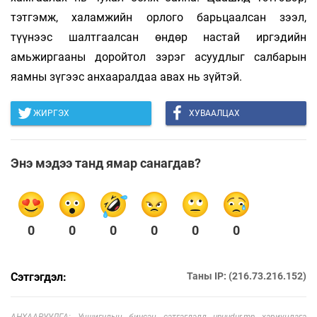
тэтгэмж, халамжийн орлого барьцаалсан зээл,
түүнээс шалтгаалсан өндөр настай иргэдийн
амьжиргааны доройтол зэрэг асуудлыг салбарын
яамны зүгээс анхааралдаа авах нь зүйтэй.
ЖИРГЭХ
ХУВААЛЦАХ
Энэ мэдээ танд ямар санагдав?
0
0
0
0
0
0
Сэтгэгдэл:
Таны IP: (216.73.216.152)
АНХААРУУЛГА: Уншигчдын бичсэн сэтгэгдэлд unuudur.mn хариуцлага