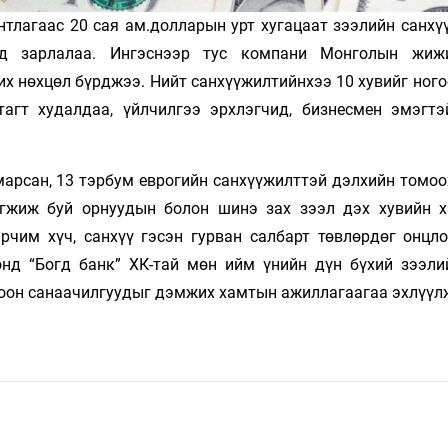
тлагаас 20 сая ам.долларын урт хугацаат зээлийн санхү
эд зарлалаа. Ингэснээр тус компани Монголын жижи
х нөхцөл бүрджээ. Нийт санхүүжилтийнхээ 10 хувийг ного
тагт худалдаа, үйлчилгээ эрхлэгчид, бизнесмен эмэгтэ
марсан, 13 тэрбум еврогийн санхүүжилттэй дэлхийн томоо
хөгжиж буй орнуудын болон шинэ зах зээл дэх хувийн 
эрчим хүч, санхүү гэсэн гурван салбарт төвлөрдөг онцл
онд “Богд банк” ХК-тай мөн ийм үнийн дүн бүхий зээли
огоон санаачилгуудыг дэмжих хамтын ажиллагаагаа эхлүүл