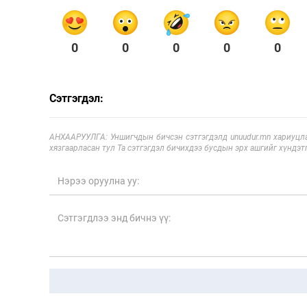
0
0
0
0
0
Сэтгэгдэл:
АНХААРУУЛГА: Уншигчдын бичсэн сэтгэгдэлд unuudur.mn хариуцла
хязгаарласан тул Та сэтгэгдэл бичихдээ бусдын эрх ашгийг хүндэтг