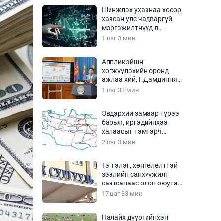
Урлагтай яриа
Шинжлэх ухаанаа хөсөр
өрчил
хаясан улс чадваргүй
мэргэжилтнүүд л
энд-Эрхэм баян
“үйлдвэрлэдэг”
1 цаг 3 мин
Аппликэйшн
хөгжүүлэхийн оронд
хүний үг
ажлаа хий, Г.Дамдинням
сайд аа
1 цаг 33 мин
Эвдэрхий замаар түрээ
барьж, иргэдийнхээ
ага
Бусад
халаасыг тэмтэрч
эхэллээ
2 цаг 3 мин
Фото
сурвалжлагч
Видео
Тэтгэлэг, хөнгөлөлттэй
Инфографик
зээлийн санхүүжилт
саатсанаас олон оюутан
Санал асуулга
төлбөрийн дарамтад
17 цаг 33 мин
оров
Налайх дүүргийнхэн