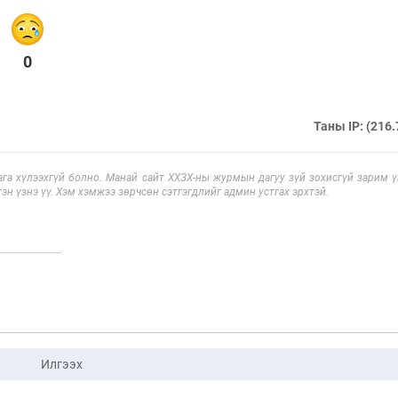
0
Таны IP: (216.
га хүлээхгүй болно. Манай сайт ХХЗХ-ны журмын дагуу зүй зохисгүй зарим үг
эн үзнэ үү. Хэм хэмжээ зөрчсөн сэтгэгдлийг админ устгах эрхтэй.
Илгээх