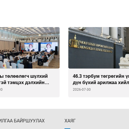
ны төлөөлөгч шүлхий
46.3 тэрбум төгрөгийн 
тэй тэмцэх дэлхийн
дүн бүхий арилжаа хий
тратегийг хэлэлцэх нь
30
2026-07-30
ИЛГАА БАЙРШУУЛАХ
ХАЯГ