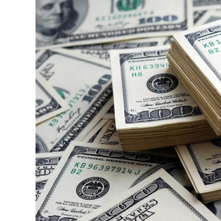
126-гийн НЭГ
Ертөнц
Спорт
Нийгэм
Бөх
Техник технологи
Сагсан бөмбөг
Шинжлэх ухаан
Хөлбөмбөг
Сонин хачин
Олимпын төрөл
Дэлхийн монгол
Тулааны спорт
Олимпын бус төр