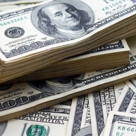
Ханш
Хэрэг з
Эрэлттэй мэдээ
Эрүүл м
Хууль ёс
Хүмүүс
Албаны 
Бусад
Life style
Ярилцл
Зөвлөгөө
Хоймор
Өнөөдрийн тухай
Уншигч-
өл