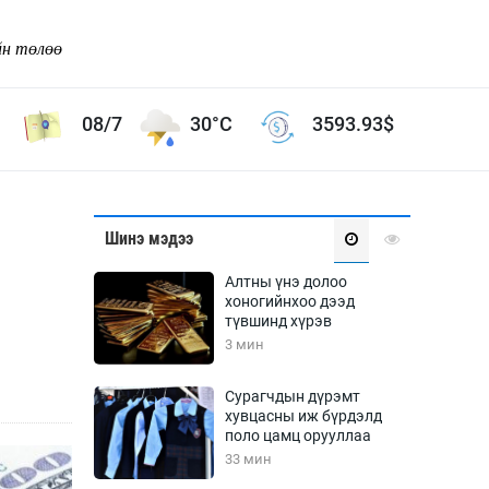
йн төлөө
08/7
30°C
3593.93
$
Соёл урлаг
Шинэ мэдээ
ой хөгжлийн зорилго -
Сонгодог урлаг
Алтны үнэ долоо
Ардын урлаг
хоногийнхоо дээд
түвшинд хүрэв
Дүрслэх урлаг
3 мин
Өв соёл
таг
Кино урлаг
Сурагчдын дүрэмт
хувцасны иж бүрдэлд
 орчин
Цирк
поло цамц орууллаа
ол
33 мин
Рок поп, хип хоп
энд