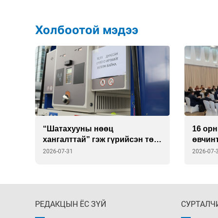
Холбоотой мэдээ
т
“Шатахууны нөөц
16 ор
хангалттай” гэж гүрийсэн төр
өвчин
эцэстээ үнэнд гүйцэгдэв
шинэ с
2026-07-31
2026-07-
РЕДАКЦЫН ЁС ЗҮЙ
СУРТАЛЧ