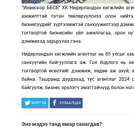
“Инвескор ББСБ” ХК Нидерландын хөгжлийн аген
Олимп 2024
амжилттай татан төвлөрүүлснээ олон нийт
бизнесүүдийг хүртээмжтэй санхүүжилтээр дэмжи
тогтвортой бизнесийн үйл ажиллагаа, орон ну
дэмжихэд зарцуулах гэнэ.
Нидерландын хөгжлийн агентлаг нь 85 улсыг ха
санхүүгийн байгууллага аж. Гол бодлого нь 
тогтвортой өсөлтийг дэмжиж, хөдөө аж ахуй, 
байна. Ташрамд дурдахад, тус агентлаг 2024 
байгуулж, бизнес эрхлэгч эмэгтэйчүүд болон н
ЖИРГЭХ
ХУВААЛЦАХ
Энэ мэдээ танд ямар санагдав?