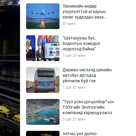
Урлагтай яриа
Техникийн өндөр
өрчил
үзүүлэлттэй агаарын
хөлөг худалдан авах
энд-Эрхэм баян
хүсэлтээ уламжлав
57 мин
“Шатахууны бус,
бодлогын хомсдол
хүний үг
нүүрлээд байна”
1 цаг 27 мин
Дөрвөн чиглэлд шөнийн
автобус иргэдэд
ага
Бусад
үйлчилж буй гэв
1 цаг 57 мин
Фото
сурвалжлагч
Видео
“Туул усан цогцолбор”-ын
Инфографик
ТЭЗҮ-ийг Энэтхэгийн
компанид хариуцуулжээ
Санал асуулга
2 цаг 27 мин
Алтны үнэ долоо