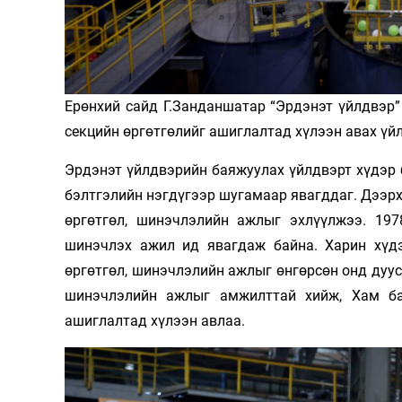
Олимп 2024
Ерөнхий сайд Г.Занданшатар “Эрдэнэт үйлдвэр
секцийн өргөтгөлийг ашиглалтад хүлээн авах үй
Эрдэнэт үйлдвэрийн баяжуулах үйлдвэрт хүдэр 
бэлтгэлийн нэгдүгээр шугамаар явагддаг. Дээрх
өргөтгөл, шинэчлэлийн ажлыг эхлүүлжээ. 19
шинэчлэх ажил ид явагдаж байна. Харин хүдэ
өргөтгөл, шинэчлэлийн ажлыг өнгөрсөн онд дуу
шинэчлэлийн ажлыг амжилттай хийж, Хам ба
ашиглалтад хүлээн авлаа.