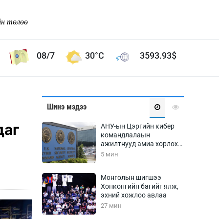
йн төлөө
08/7
30°C
3593.93
$
Соёл урлаг
Шинэ мэдээ
ой хөгжлийн зорилго -
Сонгодог урлаг
даг
АНУ-ын Цэргийн кибер
Ардын урлаг
командлалаын
ажилтнууд амиа хорлох
Дүрслэх урлаг
явдал эрс нэмэгджээ
5 мин
Өв соёл
таг
Кино урлаг
Монголын шигшээ
Хонконгийн багийг ялж,
 орчин
Цирк
эхний хожлоо авлаа
ол
27 мин
Рок поп, хип хоп
энд