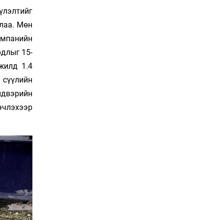
Азийн АШТ-д мөнгө, хүрэл
үлэлтийг
медаль хүртэв
Өчигдөр 12 цаг 03 мин
лаа. Мөн
омпанийн
Нөөцийн махны
длыг 15-
худалдаа, борлуулалтыг
хянах систем нэвтрүүлнэ
жилд 1.4
Өчигдөр 12 цаг 00 мин
 сүүлийн
лдвэрийн
Эрүүл мэндээс бусад
салбарыг хэмнэлтийн
эчлэхээр
горимд шилжүүлэв
Өчигдөр 11 цаг 30 мин
16 төрлийн эмийг нэг эх
үүсвэрээс худалдан авах
журам батлав
Өчигдөр 11 цаг 15 мин
Бүх төрлийн шатахууны
гаалийн татварыг
тэглэлээ