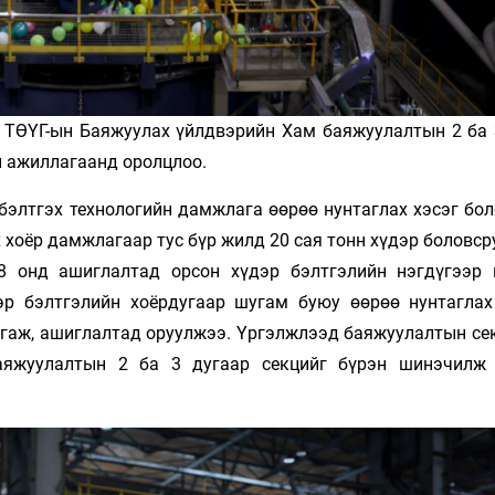
” ТӨҮГ-ын Баяжуулах үйлдвэрийн Хам баяжуулалтын 2 ба 
л ажиллагаанд оролцлоо.
бэлтгэх технологийн дамжлага өөрөө нунтаглах хэсэг бол
 хоёр дамжлагаар тус бүр жилд 20 сая тонн хүдэр боловс
78 онд ашиглалтад орсон хүдэр бэлтгэлийн нэгдүгээр
р бэлтгэлийн хоёрдугаар шугам буюу өөрөө нунтаглах
сгаж, ашиглалтад оруулжээ. Үргэлжлээд баяжуулалтын се
яжуулалтын 2 ба 3 дугаар секцийг бүрэн шинэчилж