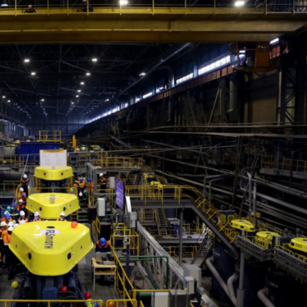
Ханш
Хэрэг з
Эрэлттэй мэдээ
Эрүүл м
Хууль ёс
Хүмүүс
Албаны 
Бусад
Life style
Ярилцл
Зөвлөгөө
Хоймор
Өнөөдрийн тухай
Уншигч-
өл