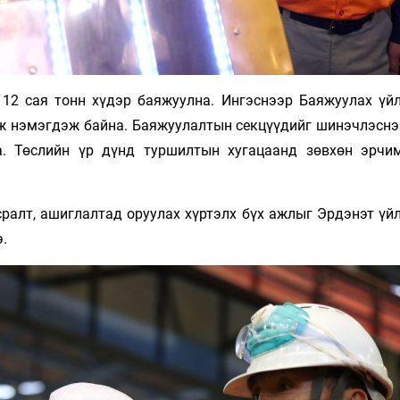
12 сая тонн хүдэр баяжуулна. Ингэснээр Баяжуулах үй
лж нэмэгдэж байна. Баяжуулалтын секцүүдийг шинэчлэснэ
а. Төслийн үр дүнд туршилтын хугацаанд зөвхөн эрчи
гсралт, ашиглалтад оруулах хүртэлх бүх ажлыг Эрдэнэт ү
.