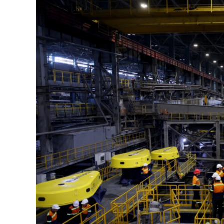
126-гийн НЭГ
Ертөнц
Спорт
Нийгэм
Бөх
Техник технологи
Сагсан бөмбөг
Шинжлэх ухаан
Хөлбөмбөг
Сонин хачин
Олимпын төрөл
Дэлхийн монгол
Тулааны спорт
Олимпын бус төр