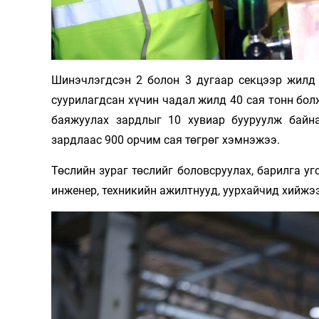
Шинэчлэгдсэн 2 болон 3 дугаар секцээр жилд 
суурилагдсан хүчин чадал жилд 40 сая тонн бо
баяжуулах зардлыг 10 хувиар бууруулж байн
зардлаас 900 орчим сая төгрөг хэмнэжээ.
Төслийн зураг төслийг боловсруулах, барилга у
инженер, техникийн ажилтнууд, уурхайчид хийжээ