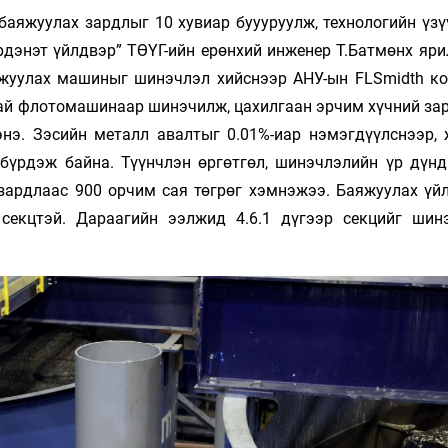
аяжуулах зардлыг 10 хувиар буууруулж, технологийн үзү
дэнэт үйлдвэр” ТӨҮГ-ийн ерөнхий инженер Т.Батмөнх яри
жуулах машиныг шинэчлэл хийснээр АНУ-ын FLSmidth к
ай флотомашинаар шинэчилж, цахилгаан эрчим хүчний зар
энэ. Зэсийн металл авалтыг 0.01%-иар нэмэгдүүлснээр, 
бүрдэж байна. Түүнчлэн өргөтгөл, шинэчлэлийн үр дүнд
 зардлаас 900 орчим сая төгрөг хэмнэжээ. Баяжуулах үй
секцтэй. Дараагийн ээлжид 4.6.1 дүгээр секцийг шин