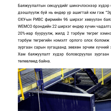
Баяжуулалтын секцүүдийг шинэчлэснээр хүдэр б
дээшлүүлж буй нь өндөр үр ашигтай юм гэж “Эр
ОХУ-ын РИВС фирмийн 96 ширхэг хөвүүлэн бая
WEMCO брэндийн 22 ширхэг өндөр хүчин чадалт
20%-иар бууруулж, жилд 2 тэрбум төгрөг хэмн
тэрбум төгрөгийн нэмэлт орлого олох боломж 
зургаан сарын хугацаанд зөвхөн эрчим хүчний
Хам баяжуулалт хүдэр боловсруулах зургаан 
төлөвлөөд байна.