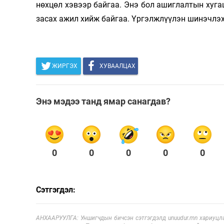
нөхцөл хэвээр байгаа. Энэ бол ашиглалтын хугац
засах ажил хийж байгаа. Үргэлжлүүлэн шинэчлэх
ЖИРГЭХ
ХУВААЛЦАХ
Энэ мэдээ танд ямар санагдав?
0
0
0
0
0
Сэтгэгдэл:
АНХААРУУЛГА: Уншигчдын бичсэн сэтгэгдэлд unuudur.mn хариуцла