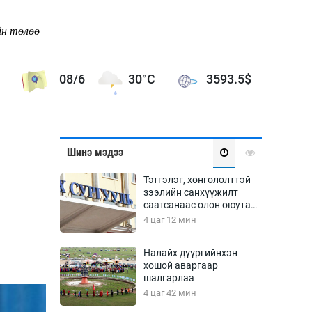
йн төлөө
08/6
30°C
3593.5
$
Соёл урлаг
Шинэ мэдээ
ой хөгжлийн зорилго -
Сонгодог урлаг
Тэтгэлэг, хөнгөлөлттэй
Ардын урлаг
зээлийн санхүүжилт
саатсанаас олон оюутан
Дүрслэх урлаг
төлбөрийн дарамтад
4 цаг 12 мин
Өв соёл
оров
таг
Кино урлаг
Налайх дүүргийнхэн
хошой аваргаар
 орчин
Цирк
шалгарлаа
ол
4 цаг 42 мин
Рок поп, хип хоп
энд