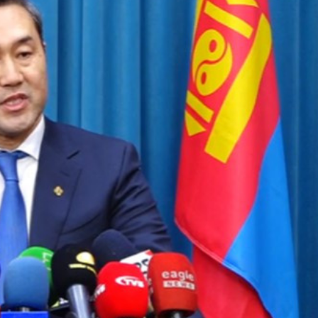
Ханш
Хэрэг з
Эрэлттэй мэдээ
Эрүүл м
Хууль ёс
Хүмүүс
Албаны 
Бусад
Life style
Ярилцл
Зөвлөгөө
Хоймор
Өнөөдрийн тухай
Уншигч-
өл