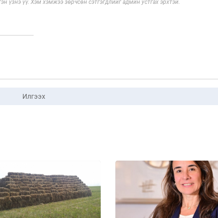
эн үзнэ үү. Хэм хэмжээ зөрчсөн сэтгэгдлийг админ устгах эрхтэй.
Илгээх