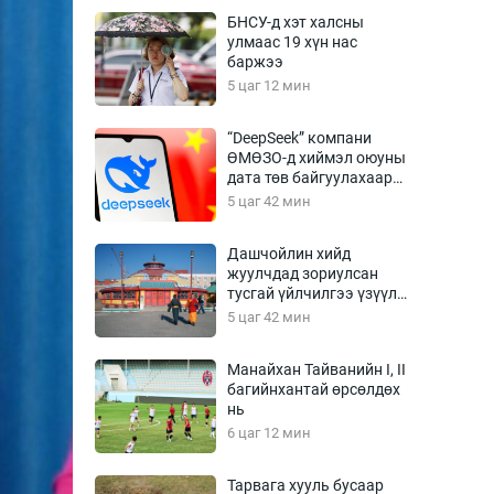
Урлагтай яриа
БНСУ-д хэт халсны
өрчил
улмаас 19 хүн нас
баржээ
энд-Эрхэм баян
5 цаг 12 мин
“DeepSeek” компани
ӨМӨЗО-д хиймэл оюуны
хүний үг
дата төв байгуулахаар
төлөвлөж байна
5 цаг 42 мин
Дашчойлин хийд
жуулчдад зориулсан
ага
Бусад
тусгай үйлчилгээ үзүүлж
эхэлжээ
5 цаг 42 мин
Фото
сурвалжлагч
Видео
Манайхан Тайванийн I, II
Инфографик
багийнхантай өрсөлдөх
нь
Санал асуулга
6 цаг 12 мин
Тарвага хууль бусаар