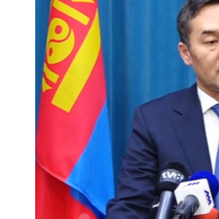
126-гийн НЭГ
Ертөнц
Спорт
Нийгэм
Бөх
Техник технологи
Сагсан бөмбөг
Шинжлэх ухаан
Хөлбөмбөг
Сонин хачин
Олимпын төрөл
Дэлхийн монгол
Тулааны спорт
Олимпын бус төр