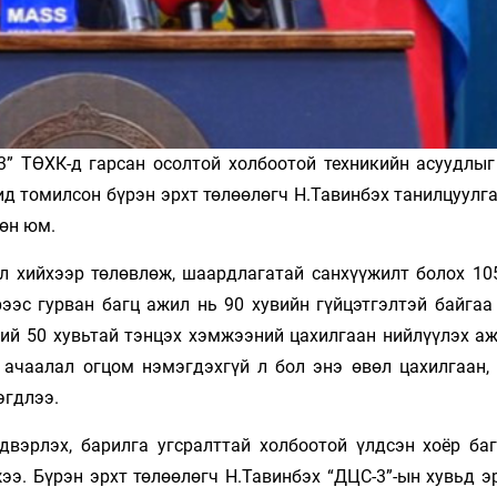
3” ТӨХК-д гарсан осолтой холбоотой техникийн асуудлыг
д томилсон бүрэн эрхт төлөөлөгч Н.Тавинбэх танилцуулга
өн юм.
ил хийхээр төлөвлөж, шаардлагатай санхүүжилт болох 10
рээс гурван багц ажил нь 90 хувийн гүйцэтгэлтэй байгаа
ний 50 хувьтай тэнцэх хэмжээний цахилгаан нийлүүлэх аж
с ачаалал огцом нэмэгдэхгүй л бол энэ өвөл цахилгаан,
эгдлээ.
лдвэрлэх, барилга угсралттай холбоотой үлдсэн хоёр ба
ээ. Бүрэн эрхт төлөөлөгч Н.Тавинбэх “ДЦС-3”-ын хувьд э