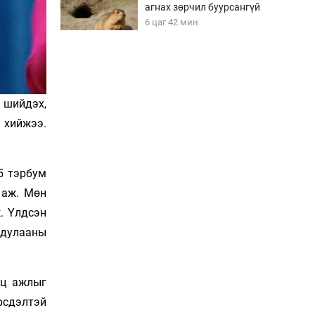
агнах зөрчил буурсангүй
6 цаг 42 мин
Х.Улам-Өрнөх байр
урагшилж, долоод
жагсжээ
 шийдэх,
7 цаг 12 мин
 хийжээ.
Ж.Лхагвабат өсвөр
үеийнхний ДАШТ-ийг
дэнсэлнэ
5 тэрбум
7 цаг 42 мин
 аж. Мөн
. Үлдсэн
Иран тэсэж үлдсэн ч
удаан хугацаанд хүнд
 дулааны
үеийг туулна
8 цаг 12 мин
гц ажлыг
Боловсролын зээлийн
рсдэлтэй
сангаар гадаадад