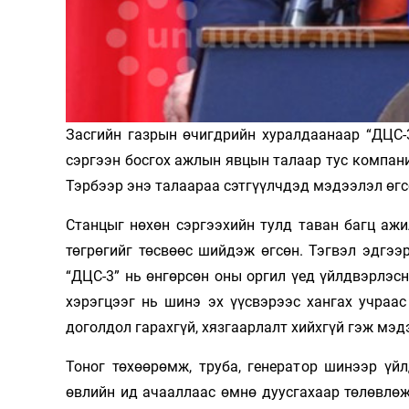
Олимп 2024
Засгийн газрын өчигдрийн хуралдаанаар “ДЦС-
сэргээн босгох ажлын явцын талаар тус компани
Тэрбээр энэ талаараа сэтгүүлчдэд мэдээлэл өгс
Станцыг нөхөн сэргээхийн тулд таван багц аж
төгрөгийг төсвөөс шийдэж өгсөн. Тэгвэл эдгээ
“ДЦС-3” нь өнгөрсөн оны оргил үед үйлдвэрлэс
хэрэгцээг нь шинэ эх үүсвэрээс хангах учраа
доголдол гарахгүй, хязгаарлалт хийхгүй гэж мэд
Тоног төхөөрөмж, труба, генератор шинээр үй
өвлийн ид ачааллаас өмнө дуусгахаар төлөвлөж