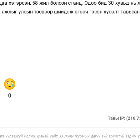
аа хэтэрсэн, 58 жил болсон станц. Одоо бид 30 хувьд нь 
 ажлыг улсын төсвөөр шийдэж өгөөч гэсэн хүсэлт тавьсан”
0
Таны IP: (216.7
га хүлээхгүй болно. Манай сайт ХХЗХ-ны журмын дагуу зүй зохисгүй зарим үг