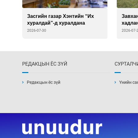
Засгийн газар Хэнтийн “Их
Завхан
хуралдай”-д хуралдана
хадла
ханга
2026-07-30
2026-07-
РЕДАКЦЫН ЁС ЗҮЙ
СУРТАЛЧ
Редакцын ёс зүй
Үнийн са