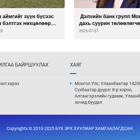
 аймгийг зүүн бүсээс
Дэлхийн банк групп Мо
н бэлтгэх нөхцөлөөр
дахь суурин төлөөлөгч
на
Викториа Делмоныг
28
2026-07-27
томиллоо
ИЛГАА БАЙРШУУЛАХ
ХАЯГ
нал харах
Монгол Улс, Улаанбаатар 1420
Сүхбаатар дүүрэг 8-р хороо,
Алтангэрэлийн гудамж, Улаан
зочид буудал
Copyrights © 2010-2025 БҮХ ЭРХ ХУУЛИАР ХАМГААЛАГДСАН.