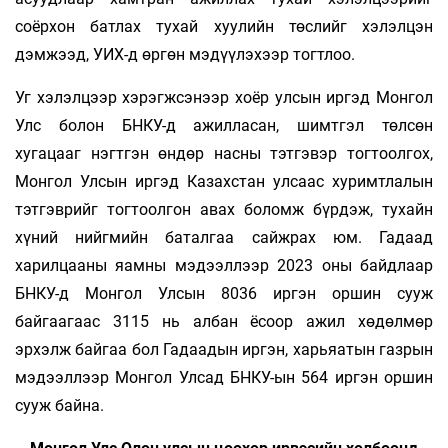
соёрхон батлах тухай хуулийн төслийг хэлэлцэн
дэмжээд, УИХ-д өргөн мэдүүлэхээр тогтлоо.
Уг хэлэлцээр хэрэгжсэнээр хоёр улсын иргэд Монгол
Улс болон БНКУ-д ажилласан, шимтгэл төлсөн
хугацааг нэгтгэн өндөр насны тэтгэвэр тогтоолгох,
Монгол Улсын иргэд Казахстан улсаас хуримтлалын
тэтгэврийг тогтоолгон авах боломж бүрдэж, тухайн
хүний нийгмийн баталгаа сайжрах юм. Гадаад
харилцааны яамны мэдээллээр 2023 оны байдлаар
БНКУ-д Монгол Улсын 8036 иргэн оршин сууж
байгаагаас 3115 нь албан ёсоор ажил хөдөлмөр
эрхэлж байгаа бол Гадаадын иргэн, харьяатын газрын
мэдээллээр Монгол Улсад БНКУ-ын 564 иргэн оршин
сууж байна.