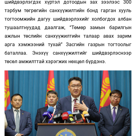
шийдвэрлэгдэх хүртэл дотоодын зах зээлээс 300
тэрбум төгрөгийн санхүүжилтийн бонд гарган хууль
тогтоомжийн дагуу шийдвэрлэхийг холбогдох албан
тушаалтнуудад даалгаж, “Төмөр замын барилгын
ажлын төслийн санхүүжилтийн талаар авах зарим
арга хэмжээний тухай” Засгийн газрын тогтоолыг
баталлаа. Энэхүү санхүүжилтийг шийдвэрлэснээр
төсөл амжилттай хэрэгжих нөхцөл бүрдэнэ.