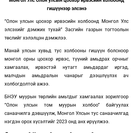
Монгол Улс Олон улсын цоохор ирвэсийн холбоонд
гишүүнээр элсэнэ
“Олон улсын цоохор ирвэсийн холбоонд Монгол Улс
элсэхийг дэмжих тухай” Засгийн газрын тогтоолын
төслийг хэлэлцэн дэмжлээ.
Манай улсын хувьд тус холбооны гишүүн болсноор
монгол орны цоохор ирвэс, түүний амьдрах орчныг
хамгаалах, ирвэстэй нутагт амьдардаг иргэд,
малчдын амьдралын чанарыг дээшлүүлэх ач
холбогдолтой ажээ.
БНЭУ муурын төрлийн амьтдыг хамгаалах зорилгоор
“Олон улсын том муурын холбоо” байгуулах
санаачилга дэвшүүлж, Монгол Улсын тус санаачилгад
нэгдэн орох хүсэлтийг 2023 онд анх ирүүлжээ.