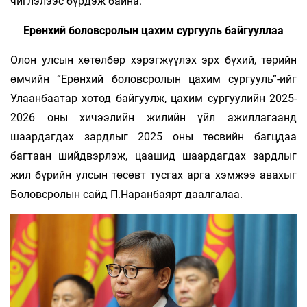
чиглэлээс бүрдэж байна.
Ерөнхий боловсролын цахим сургууль байгууллаа
Олон улсын хөтөлбөр хэрэгжүүлэх эрх бүхий, төрийн
өмчийн “Ерөнхий боловсролын цахим сургууль”-ийг
Улаанбаатар хотод байгуулж, цахим сургуулийн 2025-
2026 оны хичээлийн жилийн үйл ажиллагаанд
шаардагдах зардлыг 2025 оны төсвийн багцдаа
багтаан шийдвэрлэж, цаашид шаардагдах зардлыг
жил бүрийн улсын төсөвт тусгах арга хэмжээ авахыг
Боловсролын сайд П.Наранбаярт даалгалаа.