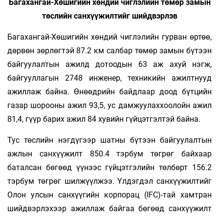
Багахангай-Хөшигийн хөндий чиглэлийн төмөр замын
төслийн санхүүжилтийг шийдвэрлэв
Багахангай-Хөшигийн хөндий чиглэлийн гурван өртөө,
дөрвөн зөрлөгтэй 87.2 км салбар төмөр замын бүтээн
байгуулалтын ажилд дотоодын 63 аж ахуй нэгж,
байгууллагын 2748 инженер, техникийн ажилтнууд
ажиллаж байна. Өнөөдрийн байдлаар доод бүтцийн
газар шорооны ажил 93,5, ус дамжуулаххоолойн ажил
81,4, гүүр барих ажил 84 хувийн гүйцэтгэлтэй байна.
Тус төслийн нэгдүгээр шатны бүтээн байгуулалтын
ажлын санхүүжилт 850.4 тэрбум төгрөг байхаар
баталсан бөгөөд үүнээс гүйцэтгэлийн төлбөрт 156.2
тэрбум төгрөг шилжүүлжээ. Үлдэгдэл санхүүжилтийг
Олон улсын санхүүгийн корпорац (IFC)-тай хамтран
шийдвэрлэхээр ажиллаж байгаа бөгөөд санхүүжилт