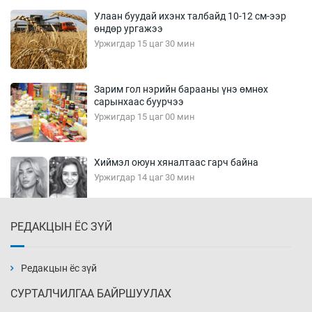
Улаан буудай ихэнх талбайд 10-12 см-ээр
өндөр ургажээ
Уржигдар 15 цаг 30 мин
Зарим гол нэрийн барааны үнэ өмнөх
сарынхаас буурчээ
Уржигдар 15 цаг 00 мин
Хиймэл оюун хяналтаас гарч байна
Уржигдар 14 цаг 30 мин
РЕДАКЦЫН ЁС ЗҮЙ
Эмэгтэйчүүд Бээжин, эрэгтэйчүүд Японд
бэлтгэл базаахаар хилийн дээс алхлаа
Уржигдар 14 цаг 00 мин
Редакцын ёс зүй
СУРТАЛЧИЛГАА БАЙРШУУЛАХ
АНУ-ын Цэргийн кибер командлалаын