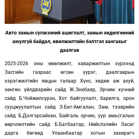
Авто замын сүлжээний ашиглалт, замын хөдөлгөөний
аюулгүй байдал, өвөлжилтийн бэлтгэл хангахыг
даалгав
2025-2026 оны өвөлжилт, хаваржилтын хүрээнд
Засгийн газраас өгсөн үүрэг, даалгаврын
хэрэгжилтийн явцын талаар Хүнс, хөдөө аж ахуй,
хөнгөн үйлдвэрийн сайд Ж.Энхбаяр, Эрчим хүчний
сайд Б.Чойжилсүрэн, Хот байгуулалт, барилга, орон
сууцжуулалтын сайд Э.Бат-Амгалан, Зам, тээврийн
сайд Б.Дэлгэрсайхан, Байгаль орчин, уур амьсгалын
өөрчлөлтийн сайд Б.Батбаатар, Нийслэлийн Засаг
дарга бөгөөд Улаанбаатар хотын захирагч