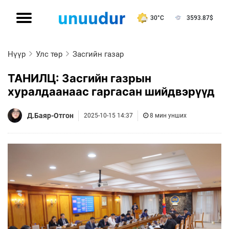
30°C
3593.87
$
Нүүр
Улс төр
Засгийн газар
ТАНИЛЦ: Засгийн газрын
хуралдаанаас гаргасан шийдвэрүүд
Д.Баяр-Отгон
2025-10-15 14:37
8 мин унших