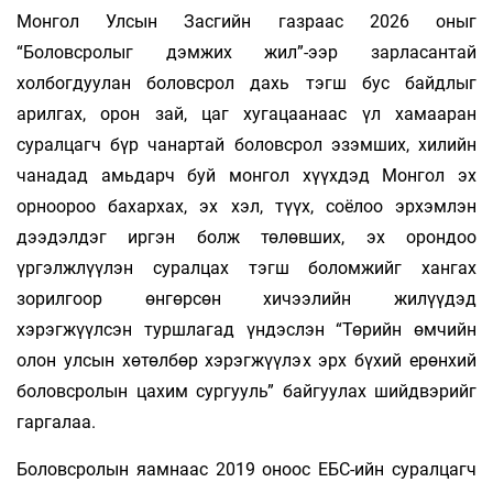
Монгол Улсын Засгийн газраас 2026 оныг
“Боловсролыг дэмжих жил”-ээр зарласантай
холбогдуулан боловсрол дахь тэгш бус байдлыг
арилгах, орон зай, цаг хугацаанаас үл хамааран
суралцагч бүр чанартай боловсрол эзэмших, хилийн
чанадад амьдарч буй монгол хүүхдэд Монгол эх
орноороо бахархах, эх хэл, түүх, соёлоо эрхэмлэн
дээдэлдэг иргэн болж төлөвших, эх орондоо
үргэлжлүүлэн суралцах тэгш боломжийг хангах
зорилгоор өнгөрсөн хичээлийн жилүүдэд
хэрэгжүүлсэн туршлагад үндэслэн “Төрийн өмчийн
олон улсын хөтөлбөр хэрэгжүүлэх эрх бүхий ерөнхий
боловсролын цахим сургууль” байгуулах шийдвэрийг
гаргалаа.
Боловсролын яамнаас 2019 оноос ЕБС-ийн суралцагч