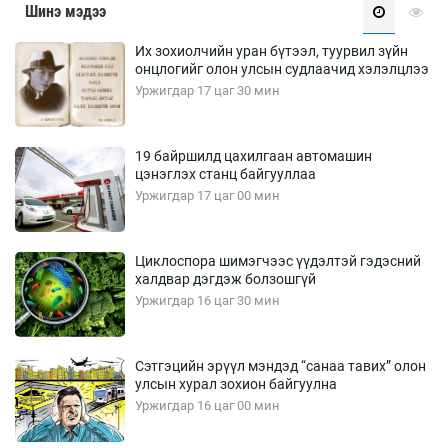
Шинэ мэдээ
Их зохиолчийн уран бүтээл, туурвил зүйн
онцлогийг олон улсын судлаачид хэлэлцлээ
Уржигдар 17 цаг 30 мин
19 байршилд цахилгаан автомашин
цэнэглэх станц байгууллаа
Уржигдар 17 цаг 00 мин
Циклоспора шимэгчээс үүдэлтэй гэдэсний
халдвар дэгдэж болзошгүй
Уржигдар 16 цаг 30 мин
Сэтгэцийн эрүүл мэндэд “санаа тавих” олон
улсын хурал зохион байгуулна
Уржигдар 16 цаг 00 мин