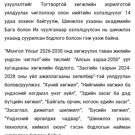
үзүүлэлтийг Тогтвортой хөгжлийн зорилготой
уялдуулах чиглэлээр олон нийтийн хэлэлцүүлэг 14
удаа зохион байгуулж, Шинжлэх ухааны академийн
Бага болон Их чуулганаар хэлэлцүүлсэн нь шинжлэх
ухаанд суурилсан бодлого болсон гэж үзэж байна.
“Монгол Улсыг 2026-2030 онд хөгжүүлэх таван жилийн
үндсэн чиглэл”-ийн төслийг “Алсын хараа-2050” урт
хугацааны хөгжлийн бодлого, “Засгийн газрын 2024-
2028 оны үйл ажиллагааны хөтөлбөр”-тэй уялдуулан
боловсруулжээ. “Хүний хөгжил”, “Нийгмийн хөгжил ба
үндэсний нэгдмэл үнэт зүйл”, “Эдийн засаг ба дэд
бүтцийн хөгжил”, “Байгаль орчин, ногоон эдийн засаг”,
“Засаглал, дижитал шилжилт”, “Бүсийн хөгжил”,
“Үндэсний өрсөлдөх чадвар”, “Шинжлэх ухаан,
технологи, хиймэл оюун” гэсэн бодлогын найман