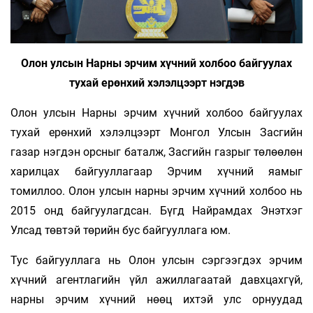
Олон улсын Нарны эрчим хүчний холбоо байгуулах
тухай ерөнхий хэлэлцээрт нэгдэв
Олон улсын Нарны эрчим хүчний холбоо байгуулах
тухай ерөнхий хэлэлцээрт Монгол Улсын Засгийн
газар нэгдэн орсныг баталж, Засгийн газрыг төлөөлөн
харилцах байгууллагаар Эрчим хүчний яамыг
томиллоо. Олон улсын нарны эрчим хүчний холбоо нь
2015 онд байгуулагдсан. Бүгд Найрамдах Энэтхэг
Улсад төвтэй төрийн бус байгууллага юм.
Тус байгууллага нь Олон улсын сэргээгдэх эрчим
хүчний агентлагийн үйл ажиллагаатай давхцахгүй,
нарны эрчим хүчний нөөц ихтэй улс орнуудад