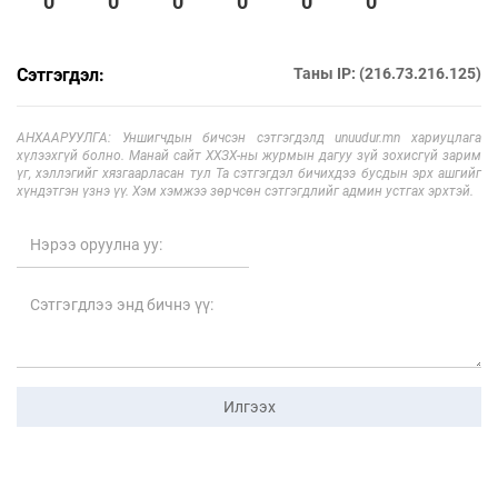
0
0
0
0
0
0
Сэтгэгдэл:
Таны IP: (216.73.216.125)
АНХААРУУЛГА: Уншигчдын бичсэн сэтгэгдэлд unuudur.mn хариуцлага
хүлээхгүй болно. Манай сайт ХХЗХ-ны журмын дагуу зүй зохисгүй зарим
үг, хэллэгийг хязгаарласан тул Та сэтгэгдэл бичихдээ бусдын эрх ашгийг
хүндэтгэн үзнэ үү. Хэм хэмжээ зөрчсөн сэтгэгдлийг админ устгах эрхтэй.
Илгээх