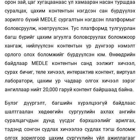
орон зай, цаг хугацаанаас үл хамааран насан туршдаа
суралцах, цахим контентын нэгдсэн сан бүрдүүлэх
зорилго бүхий MEDLE сургалтын нэгдсэн платформыг
боловсруулж, нэвтрүүлсэн. Тус платформд тулгуурлан
багш бүрийг цахим агуулга боловсруулах боломжоор
хангаж, нийлүүлсэн контентын үр дүнгээр нэмэлт
орлого олох боломжийг бүрдүүлсэн юм. Өнөөдрийн
байдлаар MEDLE контентын санд ээлжит хичээл,
сурах бичиг, теле хичээл, интерактив контент, виртуал
лаборатори, цахим ур чадвар олгох хичээл зэрэг
ангиллаар нийт 20,000 гаруй контент байршаад байна.
Бүлэг дүүргэлт, багшийн хүрэлцээгүй байдлаас
шалтгаалан хөдөөгийн сургуулийн ахлах ангийн
суралцагчдын дунд үүсдэг бэрхшээлийг арилгах,
тэдэнд сонгон судлах хичээлээ судлах тэгш боломж
олгох зорилгоор цахим сургуулийн үйл ажиллагааг