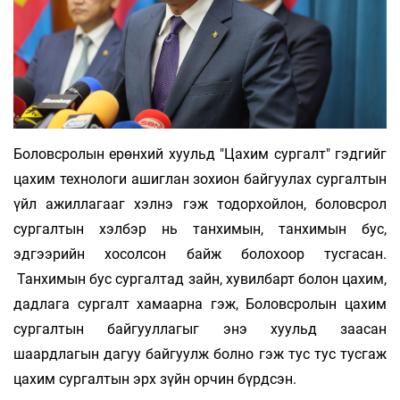
Боловсролын ерөнхий хуульд "Цахим сургалт" гэдгийг
цахим технологи ашиглан зохион байгуулах сургалтын
үйл ажиллагааг хэлнэ гэж тодорхойлон, боловсрол
сургалтын хэлбэр нь танхимын, танхимын бус,
эдгээрийн хосолсон байж болохоор тусгасан.
Танхимын бус сургалтад зайн, хувилбарт болон цахим,
дадлага сургалт хамаарна гэж, Боловсролын цахим
сургалтын байгууллагыг энэ хуульд заасан
шаардлагын дагуу байгуулж болно гэж тус тус тусгаж
цахим сургалтын эрх зүйн орчин бүрдсэн.