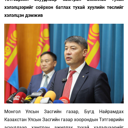
хэлэлцээрийг соёрхон батлах тухай хуулийн төслийг
хэлэлцэн дэмжив
Монгол Улсын Засгийн газар, Бүгд Найрамдах
Казахстан Улсын Засгийн газар хоорондын Тэтгэврийн
асуудлаар хамтран ажиллах тухай хэлэлцээрийг