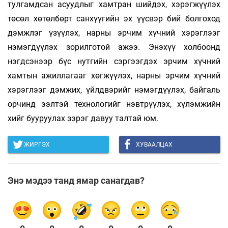
тулгамдсан асуудлыг хамтран шийдэх, хэрэгжүүлэх
төсөл хөтөлбөрт санхүүгийн эх үүсвэр бий болгоход
дэмжлэг үзүүлэх, нарны эрчим хүчний хэрэглээг
нэмэгдүүлэх зорилготой ажээ. Энэхүү холбоонд
нэгдсэнээр бүс нутгийн сэргээгдэх эрчим хүчний
хамтын ажиллагааг хөгжүүлэх, нарны эрчим хүчний
хэрэглээг дэмжих, үйлдвэрийг нэмэгдүүлэх, байгаль
орчинд ээлтэй технологийг нэвтрүүлэх, хүлэмжийн
хийг бууруулах зэрэг давуу талтай юм.
ЖИРГЭХ
ХУВААЛЦАХ
Энэ мэдээ танд ямар санагдав?