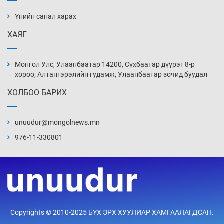
ажилтнууд амиа хорлох явдал эрс
нэмэгджээ
Үнийн санал харах
Уржигдар 13 цаг 52 мин
ХАЯГ
Монголын шигшээ Хонконгийн багийг ялж,
эхний хожлоо авлаа
Монгол Улс, Улаанбаатар 14200, Сүхбаатар дүүрэг 8-р
Уржигдар 13 цаг 30 мин
хороо, Алтангэрэлийн гудамж, Улаанбаатар зочид буудал
ХОЛБОО БАРИХ
Техникийн өндөр үзүүлэлттэй агаарын хөлөг
худалдан авах хүсэлтээ уламжлав
unuudur@mongolnews.mn
Уржигдар 13 цаг 00 мин
976-11-330801
“Шатахууны бус, бодлогын хомсдол
нүүрлээд байна”
Уржигдар 12 цаг 30 мин
Дөрвөн чиглэлд шөнийн автобус иргэдэд
Copyrights © 2010-2025 БҮХ ЭРХ ХУУЛИАР ХАМГААЛАГДСАН.
үйлчилж буй гэв