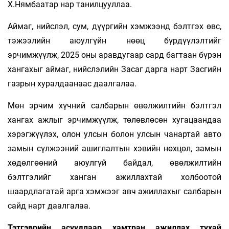
Х.Нямбаатар нар танилцууллаа.
Аймаг, нийслэл, сум, дүүргийн хэмжээнд бэлтгэх өвс,
тэжээлийн аюулгүйн нөөц бүрдүүлэлтийг
эрчимжүүлж, 2025 оны аравдугаар сард багтаан бүрэн
хангахыг аймаг, нийслэлийн Засаг дарга нарт Засгийн
газрын хуралдаанаас даалгалаа.
Мөн эрчим хүчний салбарын өвөлжилтийн бэлтгэл
хангах ажлыг эрчимжүүлж, төлөвлөсөн хугацаандаа
хэрэгжүүлэх, олон улсын болон улсын чанартай авто
замын сүлжээний ашиглалтын хэвийн нөхцөл, замын
хөдөлгөөний аюулгүй байдал, өвөлжилтийн
бэлтгэлийг ханган ажиллахтай холбоотой
шаардлагатай арга хэмжээг авч ажиллахыг салбарын
сайд нарт даалгалаа.
Тэтгэврийн асуудлаар хамтран ажиллах тухай