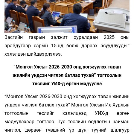
Засгийн газрын ээлжит хуралдаан 2025 оны
аравдугаар сарын 15-нд болж дараах асуудлуудыг
хэлэлцэн шийдвэрлэлээ.
“Монгол Улсыг 2026-2030 онд хөгжүүлэх таван
жилийн үндсэн чиглэл батлах тухай” тогтоолын
төслийг УИХ-д өргөн мэдүүлнэ
“Монгол Улсыг 2026-2030 онд хөгжүүлэх таван жилийн
үндсэн чиглэл батлах тухай” Монгол Улсын Их Хурлын
тогтоолын төслийг хэлэлцээд УИХ-д өргөн
мэдүүлэхээр тогтлоо. Тус төслийн бодлогын найман
чиглэл, дөрвөн түвшний үр дүн, түүний шалгуур