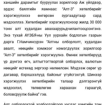
ханшийн дарамтыг бууруулах зорилгоор Аж үйлдвэр,
эрдэс баялгийн яамнаас “Алт-3” хөтөлбөрийг
хэрэгжүүлэхээ өнгөрсөн зургаадугаар сард
мэдээллээ. Хөтөлбөрийг хэрэгжүүлснээр жилд 30 000
тонн алт худалдан авахаарурьдчилантооцсонгэнэ.
Энэ тухай АҮЭБЯ-ны Уул уурхайн бодлогын газрын
дарга Г.Намчинсүрэн “Алтны олборлолт, худалдан
авалт, нөөцийн хэмжээг нэмэгдүүлэх зорилгоор
“Алт-3” хөтөлбөрийг хэрэгжүүлнэ. Өмнөх хөтөлбөрүүд
үр дүнгээ өгч, алтыгтогтвортой олборлох, валютын
нөөцийг өсгөхөд эергээр нөлөөлсөн. Мэдээж сөрөг үр
дагавар, бэрхшээлүүд байсныг үгүйсгэхгүй. Шинээр
хэрэгжүүлэх хөтөлбөрийн талаар дэлгэрэнгүй
мэдээлэл, төлөвлөгөө хараахан гараагүй,
боловсруулж байна” гэв.
Алт олборлохтой холбоотойгоор үүсдэг хамгийн том