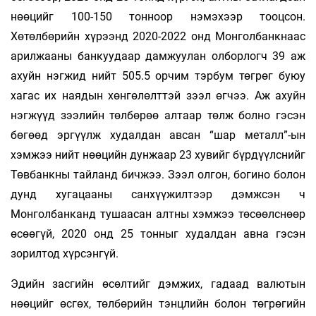
нөөцийг 100-150 тонноор нэмэхээр тооцсон.
Хөтөлбөрийн хүрээнд 2020-2022 онд Монголбанкнаас
арилжааны банкуудаар дамжуулан олборлогч 39 аж
ахуйн нэгжид нийт 505.5 орчим тэрбум төгрөг буюу
хагас их наядын хөнгөлөлттэй зээл өгчээ. Аж ахуйн
нэгжүүд зээлийн төлбөрөө алтаар төлж болно гэсэн
бөгөөд эргүүлж худалдан авсан “шар металл”-ын
хэмжээ нийт нөөцийн дунжаар 23 хувийг бүрдүүлснийг
Төвбанкны тайланд бичжээ. Зээл олгон, богино болон
дунд хугацааны санхүүжилтээр дэмжсэн ч
Монголбанканд тушаасан алтны хэмжээ төсөөлснөөр
өсөөгүй, 2020 онд 25 тонныг худалдан авна гэсэн
зорилтод хүрсэнгүй.
Эдийн засгийн өсөлтийг дэмжих, гадаад валютын
нөөцийг өсгөх, төлбөрийн тэнцлийн болон төгрөгийн