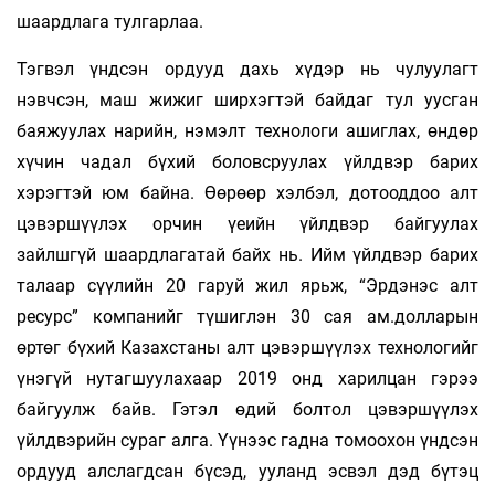
шаардлага тулгарлаа.
Тэгвэл үндсэн ордууд дахь хүдэр нь чулуулагт
нэвчсэн, маш жижиг ширхэгтэй байдаг тул уусган
баяжуулах нарийн, нэмэлт технологи ашиглах, өндөр
хүчин чадал бүхий боловсруулах үйлдвэр барих
хэрэгтэй юм байна. Өөрөөр хэлбэл, дотооддоо алт
цэвэршүүлэх орчин үеийн үйлдвэр байгуулах
зайлшгүй шаардлагатай байх нь. Ийм үйлдвэр барих
талаар сүүлийн 20 гаруй жил ярьж, “Эрдэнэс алт
ресурс” компанийг түшиглэн 30 сая ам.долларын
өртөг бүхий Казахстаны алт цэвэршүүлэх технологийг
үнэгүй нутагшуулахаар 2019 онд харилцан гэрээ
байгуулж байв. Гэтэл өдий болтол цэвэршүүлэх
үйлдвэрийн сураг алга. Үүнээс гадна томоохон үндсэн
ордууд алслагдсан бүсэд, ууланд эсвэл дэд бүтэц