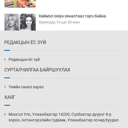
Хиймэл оюун хяналтаас гарч байна
Уржигдар 14 цаг 30 мин
РЕДАКЦЫН ЁС ЗҮЙ
Эмэгтэйчүүд Бээжин, эрэгтэйчүүд Японд
бэлтгэл базаахаар хилийн дээс алхлаа
Уржигдар 14 цаг 00 мин
Редакцын ёс зүй
СУРТАЛЧИЛГАА БАЙРШУУЛАХ
АНУ-ын Цэргийн кибер командлалаын
ажилтнууд амиа хорлох явдал эрс
нэмэгджээ
Үнийн санал харах
Уржигдар 13 цаг 52 мин
ХАЯГ
Монголын шигшээ Хонконгийн багийг ялж,
эхний хожлоо авлаа
Монгол Улс, Улаанбаатар 14200, Сүхбаатар дүүрэг 8-р
Уржигдар 13 цаг 30 мин
хороо, Алтангэрэлийн гудамж, Улаанбаатар зочид буудал