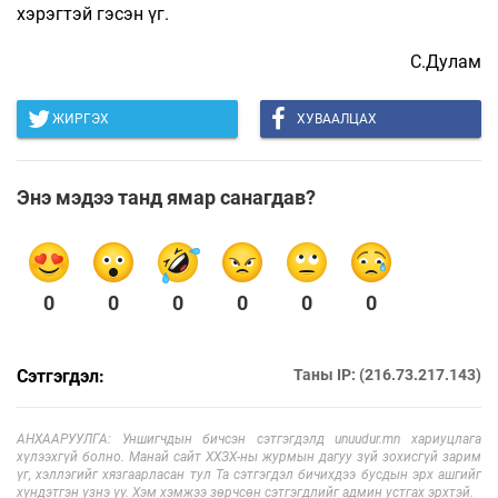
хэрэгтэй гэсэн үг.
С.Дулам
ЖИРГЭХ
ХУВААЛЦАХ
Энэ мэдээ танд ямар санагдав?
0
0
0
0
0
0
Сэтгэгдэл:
Таны IP: (216.73.217.143)
АНХААРУУЛГА: Уншигчдын бичсэн сэтгэгдэлд unuudur.mn хариуцлага
хүлээхгүй болно. Манай сайт ХХЗХ-ны журмын дагуу зүй зохисгүй зарим
үг, хэллэгийг хязгаарласан тул Та сэтгэгдэл бичихдээ бусдын эрх ашгийг
хүндэтгэн үзнэ үү. Хэм хэмжээ зөрчсөн сэтгэгдлийг админ устгах эрхтэй.