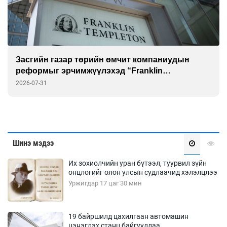
Засгийн газар төрийн өмчит компаниудын
реформыг эрчимжүүлэхэд “Franklin
Templeton”-той хамтарна
2026-07-31
Шинэ мэдээ
Их зохиолчийн уран бүтээл, туурвил зүйн
онцлогийг олон улсын судлаачид хэлэлцлээ
Уржигдар 17 цаг 30 мин
19 байршилд цахилгаан автомашин
цэнэглэх станц байгууллаа