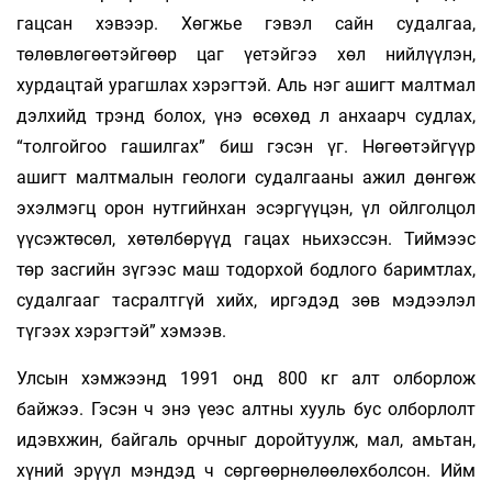
гацсан хэвээр. Хөгжье гэвэл сайн судалгаа,
төлөвлөгөөтэйгөөр цаг үетэйгээ хөл нийлүүлэн,
хурдацтай урагшлах хэрэгтэй. Аль нэг ашигт малтмал
дэлхийд трэнд болох, үнэ өсөхөд л анхаарч судлах,
“толгойгоо гашилгах” биш гэсэн үг. Нөгөөтэйгүүр
ашигт малтмалын геологи судалгааны ажил дөнгөж
эхэлмэгц орон нутгийнхан эсэргүүцэн, үл ойлголцол
үүсэжтөсөл, хөтөлбөрүүд гацах ньихэссэн. Тиймээс
төр засгийн зүгээс маш тодорхой бодлого баримтлах,
судалгааг тасралтгүй хийх, иргэдэд зөв мэдээлэл
түгээх хэрэгтэй” хэмээв.
Улсын хэмжээнд 1991 онд 800 кг алт олборлож
байжээ. Гэсэн ч энэ үеэс алтны хууль бус олборлолт
идэвхжин, байгаль орчныг доройтуулж, мал, амьтан,
хүний эрүүл мэндэд ч сөргөөрнөлөөлөхболсон. Ийм