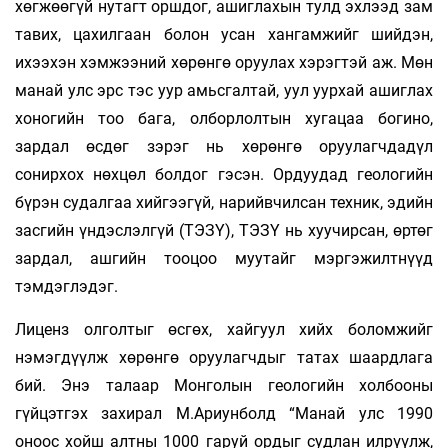
хөгжөөгүй нутагт оршдог, ашиглахын тулд эхлээд зам
тавих, цахилгаан болон усан хангамжийг шийдэн,
ихээхэн хэмжээний хөрөнгө оруулах хэрэгтэй аж. Мөн
манай улс эрс тэс уур амьсгалтай, уул уурхай ашиглах
хоногийн тоо бага, олборлолтын хугацаа богино,
зардал өсдөг зэрэг нь хөрөнгө оруулагчдадүл
сонирхох нөхцөл болдог гэсэн. Ордуудад геологийн
бүрэн судалгаа хийгээгүй, нарийвчилсан техник, эдийн
засгийн үндэслэлгүй (ТЭЗҮ), ТЭЗҮ нь хуучирсан, өртөг
зардал, ашгийн тооцоо муутайг мэргэжилтнүүд
тэмдэглэдэг.
Лиценз олголтыг өсгөх, хайгуул хийх боломжийг
нэмэгдүүлж хөрөнгө оруулагчдыг татах шаардлага
бий. Энэ талаар Монголын геологийн холбооны
гүйцэтгэх захирал М.Ариунболд “Манай улс 1990
оноос хойш алтны 1000 гаруй ордыг судлан илрүүлж,