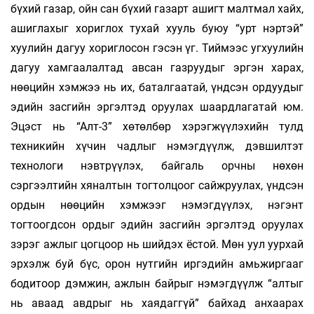
бүхий газар, ойн сан бүхий газарт ашигт малтмал хайх,
ашиглахыг хориглох тухай хууль буюу “урт нэртэй”
хуулийн дагуу хориглосон гэсэн үг. Тиймээс угхуулийн
дагуу хамгаалалтад авсан газруудыг эргэн харах,
нөөцийн хэмжээ нь их, баталгаатай, үндсэн ордуудыг
эдийн засгийн эргэлтэд оруулах шаардлагатай юм.
Эцэст нь “Алт-3” хөтөлбөр хэрэгжүүлэхийн тулд
техникийн хүчин чадлыг нэмэгдүүлж, дэвшилтэт
технологи нэвтрүүлэх, байгаль орчны нөхөн
сэргээлтийн хяналтын тогтолцоог сайжруулах, үндсэн
ордын нөөцийн хэмжээг нэмэгдүүлэх, нэгэнт
тогтоогдсон ордыг эдийн засгийн эргэлтэд оруулах
зэрэг ажлыг цогцоор нь шийдэх ёстой. Мөн уул уурхай
эрхэлж буй бүс, орон нутгийн иргэдийн амьжиргааг
бодитоор дэмжин, ажлын байрыг нэмэгдүүлж “алтыг
нь аваад авдрыг нь хаядаггүй” байхад анхаарах