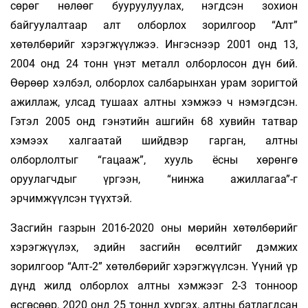
сөрөг нөлөөг бууруулуулах, нэгдсэн зохион
байгуулалтаар алт олборлох зорилгоор “Алт”
хөтөлбөрийг хэрэгжүүлжээ. Ингэснээр 2001 онд 13,
2004 онд 24 тонн үнэт металл олборлосон дүн бий.
Өөрөөр хэлбэл, олборлох салбарынхан урам зоригтой
ажиллаж, улсад тушаах алтны хэмжээ ч нэмэгдсэн.
Гэтэл 2005 онд гэнэтийн ашгийн 68 хувийн татвар
хэмээх халгаатай шийдвэр гарган, алтны
олборлолтыг “гацааж”, хууль ёсны хөрөнгө
оруулагчдыг үргээн, “нинжа ажиллагаа”-г
эрчимжүүлсэн түүхтэй.
Засгийн газрын 2016-2020 оны мөрийн хөтөлбөрийг
хэрэгжүүлэх, эдийн засгийн өсөлтийг дэмжих
зорилгоор “Алт-2” хөтөлбөрийг хэрэгжүүлсэн. Үүний үр
дүнд жилд олборлох алтны хэмжээг 2-3 тонноор
өсгөсөөр, 2020 онд 25 тоннд хүргэх, алтны батлагдсан