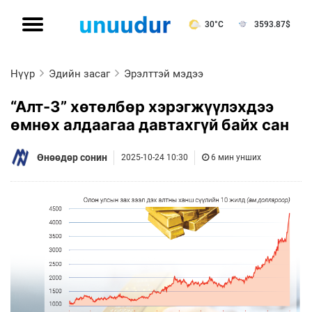
30°C
3593.87
$
Нүүр
Эдийн засаг
Эрэлттэй мэдээ
“Алт-3” хөтөлбөр хэрэгжүүлэхдээ
өмнөх алдаагаа давтахгүй байх сан
Өнөөдөр сонин
2025-10-24 10:30
6 мин унших