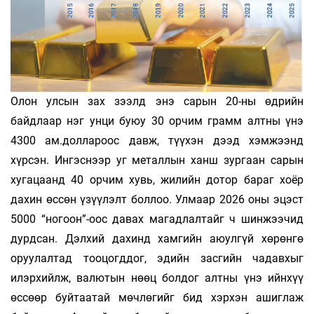
Олон улсын зах зээлд энэ сарын 20-ны өдрийн
байдлаар нэг унци буюу 30 орчим грамм алтны үнэ
4300 ам.доллароос давж, түүхэн дээд хэмжээнд
хүрсэн. Ингэснээр уг металлын ханш зургаан сарын
хугацаанд 40 орчим хувь, жилийн дотор бараг хоёр
дахин өссөн үзүүлэлт боллоо. Улмаар 2026 оны эцэст
5000 “ногоон”-оос давах магадлалтайг ч шинжээчид
дурдсан. Дэлхий дахинд хамгийн аюулгүй хөрөнгө
оруулалтад тооцогддог, эдийн засгийн чадавхыг
илэрхийлж, валютын нөөц болдог алтны үнэ ийнхүү
өссөөр буйтаатай мөчлөгийг бид хэрхэн ашиглаж