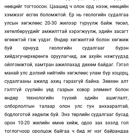
нөөцийг тогтоосон. Цаашид ч олон орд нээж, нөөцийн
хэмжээг өсгөх боломжтой. Ер нь геологийн судалгаа
улсын хөгжлөөс 20-30 жилээр түрүүлж байж төсөл,
хөтөлбөрүүдийг амжилттай хэрэгжүүлж, эдийн засагт
өгөөжтэй гэж үздэг. Өндөр хөгжилтэй болон хөгжиж
буй орнууд геологийн судалгааг бүрэн
хийдэгучирхөрөнгө оруулагчид, аж ахуйн нэжгүүдэд
ойлгомжтой, хамтран ажиллахад дөхөм байдаг. Гэтэл
манай улс дэлхий нийтийн хөгжлөөс улам бүр хоцорц,
судалгааны ажилд ахиц гарахгүй байна. Зөвхөн алт
гэлтгүй сүүлийн үед газрын ховор элемент болон
өндөр технологийн түүхий эдийн ашиглалт,
олборлолтын талаар олон улс тун анхааралтай,
бодлоготой хөдөлж буй. Энэ төрлийн судалгааг бусад
орон 10-20 жилийн өмнө хийж, одоо зах зээлд гол
тоглогчоор оролцож байгаа ч бид яг нэг байрандаа