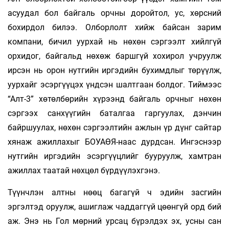
асуудал бол байгаль орчны доройтол, ус, хөрсний
бохирдол билээ. Олборлолт хийж байсан зарим
компани, бичил уурхай нь нөхөн сэргээлт хийлгүй
орхидог, байгальд нөхөж баршгүй хохирол учруулж
ирсэн нь орон нутгийн иргэдийн бухимдлыг төрүүлж,
уурхайг эсэргүүцэх үндсэн шалтгаан болдог. Тиймээс
“Алт-3” хөтөлбөрийн хүрээнд байгаль орчныг нөхөн
сэргээх санхүүгийн баталгаа гаргуулах, дэнчин
байршуулах, нөхөн сэргээлтийн ажлын үр дүнг сайтар
хянаж ажиллахыг БОУАӨЯ-наас дурдсан. Ингэснээр
нутгийн иргэдийн эсэргүүцлийг бууруулж, хамтран
ажиллах таатай нөхцөл бүрдүүлэхгэнэ.
Түүнчлэн алтны нөөц багагүй ч эдийн засгийн
эргэлтэд оруулж, ашиглаж чаддаггүй цөөнгүй орд бий
аж. Энэ нь Гол мөрний урсац бүрэлдэх эх, усны сан