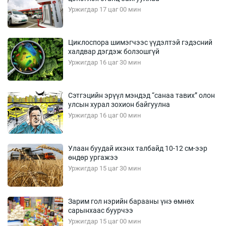
Уржигдар 17 цаг 00 мин
Циклоспора шимэгчээс үүдэлтэй гэдэсний
халдвар дэгдэж болзошгүй
Уржигдар 16 цаг 30 мин
Сэтгэцийн эрүүл мэндэд “санаа тавих” олон
улсын хурал зохион байгуулна
Уржигдар 16 цаг 00 мин
Улаан буудай ихэнх талбайд 10-12 см-ээр
өндөр ургажээ
Уржигдар 15 цаг 30 мин
Зарим гол нэрийн барааны үнэ өмнөх
сарынхаас буурчээ
Уржигдар 15 цаг 00 мин