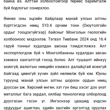
байна вэ. Алттай холбоотойгоор төрөөс баримталж
буй бодлогыг сонирхлоо.
Өмнөх оны эцсийн байдлаар манай улсын алтны
бүртгэгдсэн нөөц 510.4 орчим тонн (Оюутолгойн
ордыг тооцохгүйгээр) байсныг Монголын геологийн
холбооноос мэдээлэв. Тэгвэл Төвбанк 2024 онд 16.4
гаруй тонныг худалдан авснаа тэмдэглэжээ. Алт
экспортлогдож буй ч Монголбанкны худалдан авсан
хэмжээ хангалтгүй гэхэд болно. Алт тушаалт ийнхүү
ахихгүй, валютын нөөцийн хэмжээ далайцтай өсөхгүй
байгаад цөөнгүй хүчин зүйл нөлөөлж буй юм. Юуны
түрүүнд манай улсын алтны шороон ордын нөөц
дууссан аж. Хөрсний өнгөн, хэт гүн биш хэсэг дэх үнэт
металлыг бага зардал, хялбар технологиор олборлоод
дуусгасан гэсэн үг. Ингэснээр цаашид үндсэн
ордуудыг ашиглан, эдийн засгийн эргэлтэд оруулах