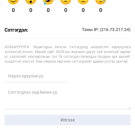
0
0
0
0
0
0
Сэтгэгдэл:
Таны IP: (216.73.217.24)
АНХААРУУЛГА: Уншигчдын бичсэн сэтгэгдэлд unuudur.mn хариуцлага
хүлээхгүй болно. Манай сайт ХХЗХ-ны журмын дагуу зүй зохисгүй зарим
үг, хэллэгийг хязгаарласан тул Та сэтгэгдэл бичихдээ бусдын эрх ашгийг
хүндэтгэн үзнэ үү. Хэм хэмжээ зөрчсөн сэтгэгдлийг админ устгах эрхтэй.
Илгээх