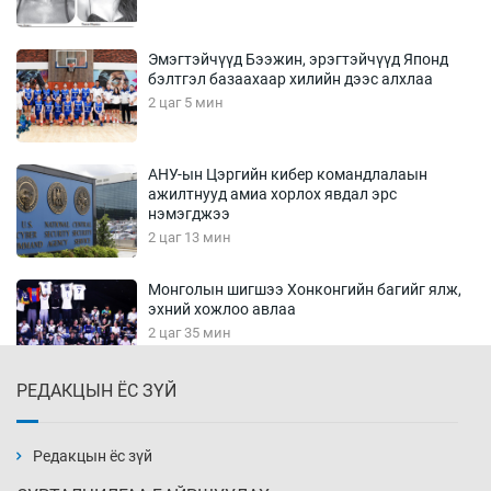
Эмэгтэйчүүд Бээжин, эрэгтэйчүүд Японд
бэлтгэл базаахаар хилийн дээс алхлаа
2 цаг 5 мин
АНУ-ын Цэргийн кибер командлалаын
ажилтнууд амиа хорлох явдал эрс
нэмэгджээ
2 цаг 13 мин
Монголын шигшээ Хонконгийн багийг ялж,
эхний хожлоо авлаа
2 цаг 35 мин
РЕДАКЦЫН ЁС ЗҮЙ
Техникийн өндөр үзүүлэлттэй агаарын хөлөг
худалдан авах хүсэлтээ уламжлав
3 цаг 5 мин
Редакцын ёс зүй