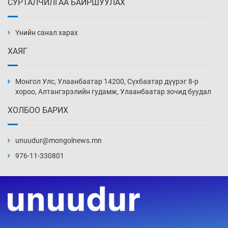
СУРТАЛЧИЛГАА БАЙРШУУЛАХ
“Шатахууны бус, бодлогын хомсдол
нүүрлээд байна”
Үнийн санал харах
3 цаг 35 мин
ХАЯГ
Дөрвөн чиглэлд шөнийн автобус иргэдэд
үйлчилж буй гэв
Монгол Улс, Улаанбаатар 14200, Сүхбаатар дүүрэг 8-р
4 цаг 5 мин
хороо, Алтангэрэлийн гудамж, Улаанбаатар зочид буудал
ХОЛБОО БАРИХ
“Туул усан цогцолбор”-ын ТЭЗҮ-ийг
Энэтхэгийн компанид хариуцуулжээ
unuudur@mongolnews.mn
4 цаг 35 мин
976-11-330801
Алтны үнэ долоо хоногийнхоо дээд түвшинд
хүрэв
5 цаг 5 мин
Сурагчдын дүрэмт хувцасны иж бүрдэлд