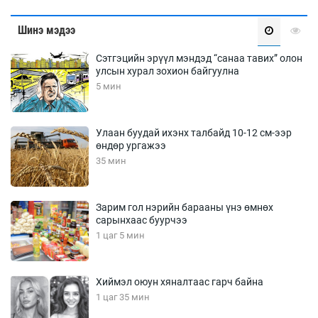
Шинэ мэдээ
Сэтгэцийн эрүүл мэндэд “санаа тавих” олон
улсын хурал зохион байгуулна
5 мин
Улаан буудай ихэнх талбайд 10-12 см-ээр
өндөр ургажээ
35 мин
Зарим гол нэрийн барааны үнэ өмнөх
сарынхаас буурчээ
1 цаг 5 мин
Хиймэл оюун хяналтаас гарч байна
1 цаг 35 мин