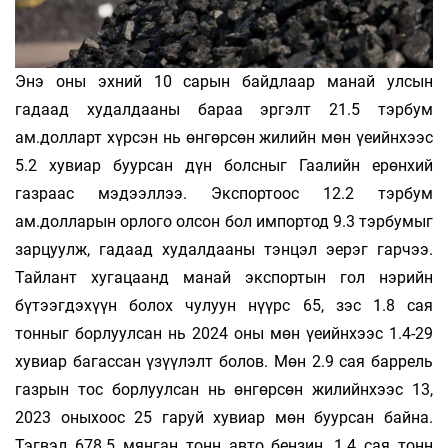
Энэ оны эхний 10 сарын байдлаар манай улсын
гадаад худалдааны бараа эргэлт 21.5 тэрбум
ам.долларт хүрсэн нь өнгөрсөн жилийн мөн үеийнхээс
5.2 хувиар буурсан дүн болсныг Гаалийн ерөнхий
газраас мэдээллээ. Экспортоос 12.2 тэрбум
ам.долларын орлого олсон бол импортод 9.3 тэрбумыг
зарцуулж, гадаад худалдааны тэнцэл эерэг гарчээ.
Тайлант хугацаанд манай экспортын гол нэрийн
бүтээгдэхүүн болох чулуун нүүрс 65, зэс 1.8 сая
тонныг борлуулсан нь 2024 оны мөн үеийнхээс 1.4-29
хувиар багассан үзүүлэлт болов. Мөн 2.9 сая баррель
газрын тос борлуулсан нь өнгөрсөн жилийнхээс 13,
2023 оныхоос 25 гаруй хувиар мөн буурсан байна.
Тэгвэл 678.5 мянган тонн авто бензин, 1.4 сая тонн