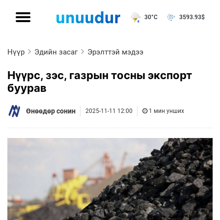
30°C
3593.93
$
Нүүр
Эдийн засаг
Эрэлттэй мэдээ
Нүүрс, зэс, газрын тосны экспорт
буурав
Өнөөдөр сонин
2025-11-11 12:00
1 мин унших