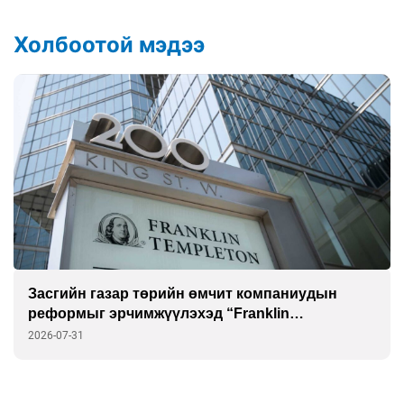
Холбоотой мэдээ
Засгийн газар төрийн өмчит компаниудын
реформыг эрчимжүүлэхэд “Franklin
Templeton”-той хамтарна
2026-07-31