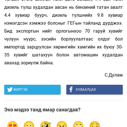
дизель түлш худалдан авсан нь бензиний татан авалт
4.4 хувиар буурч, дизель түлшнийх 9.8 хувиар
нэмэгдсэн хэмжээ болсныг ГЕГ-ын тайланд дурджээ.
Бид экспортын нийт орлогынхоо 70 гаруй хувийг
чулуун нүүрс, зэсийн борлуулалтаас олдог бол
импортод зарцуулсан хөрөнгийн хамгийн их буюу 30-
35 хувийг шатахуун болон автомашин худалдан
авахад зориулж байна.
С.Дулам
ЖИРГЭХ
ХУВААЛЦАХ
Энэ мэдээ танд ямар санагдав?