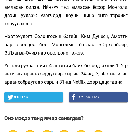
амласан билээ. Ийнхүү тэд амласан ёсоор Монголд
дахин уулзаж, үзэгчдэд шоуны шинэ өнгө төрхийг
харуулах аж.
Нэвтрүүлэгт Солонгосын багийн Ким Дунхён, Амотти
нар оролцох бол Монголын багаас Б.Орхонбаяр,
Э.Лхагва-Очир нар оролцоно гэжээ.
Уг нэвтрүүлэг нийт 4 ангитай байх бөгөөд эхний 1, 2-р
анги нь арванхоёрдугаар сарын 24-нд, 3, 4-р анги нь
арванхоёрдугаар сарын 31-нд Netflix дээр цацагдана.
ЖИРГЭХ
ХУВААЛЦАХ
Энэ мэдээ танд ямар санагдав?