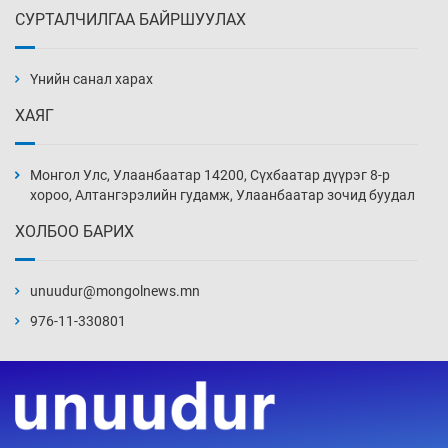
СУРТАЛЧИЛГАА БАЙРШУУЛАХ
Бүх төрлийн шатахууны гаалийн татварыг
тэглэлээ
Үнийн санал харах
3 цаг 23 мин
ХАЯГ
Найман гол үерийн түвшин давж, хоёр нь
аюултай хэмжээнд хүрчээ
Монгол Улс, Улаанбаатар 14200, Сүхбаатар дүүрэг 8-р
3 цаг 53 мин
хороо, Алтангэрэлийн гудамж, Улаанбаатар зочид буудал
ХОЛБОО БАРИХ
Монгол Улс дундаас дээш орлоготой
орнуудын тоонд багтав
unuudur@mongolnews.mn
4 цаг 23 мин
976-11-330801
Сошиал хийрхэлд “барьцаалагдсан” сайд,
дарга нарын туйлшрал
4 цаг 53 мин