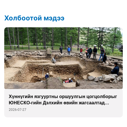
Холбоотой мэдээ
Хүннүгийн язгууртны оршуулгын цогцолборыг
ЮНЕСКО-гийн Дэлхийн өвийн жагсаалтад
бүртгэлээ
2026-07-27