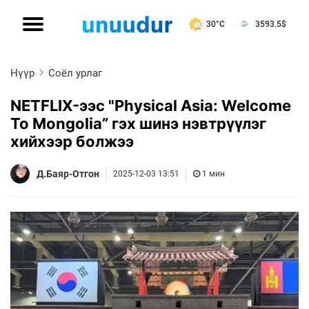
30°C
3593.5
$
Нүүр
Соёл урлаг
NETFLIX-ээс "Physical Asia: Welcome
To Mongolia” гэх шинэ нэвтрүүлэг
хийхээр болжээ
Д.Баяр-Отгон
2025-12-03 13:51
1 мин