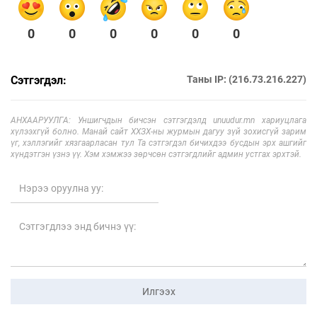
0
0
0
0
0
0
Сэтгэгдэл:
Таны IP: (216.73.216.227)
АНХААРУУЛГА: Уншигчдын бичсэн сэтгэгдэлд unuudur.mn хариуцлага
хүлээхгүй болно. Манай сайт ХХЗХ-ны журмын дагуу зүй зохисгүй зарим
үг, хэллэгийг хязгаарласан тул Та сэтгэгдэл бичихдээ бусдын эрх ашгийг
хүндэтгэн үзнэ үү. Хэм хэмжээ зөрчсөн сэтгэгдлийг админ устгах эрхтэй.
Илгээх