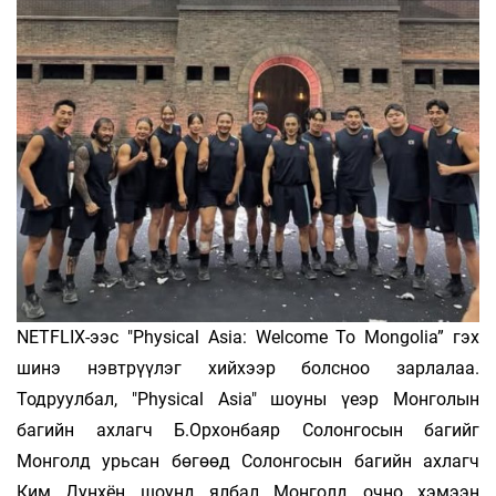
NETFLIX-ээс "Physical Asia: Welcome To Mongolia” гэх
шинэ нэвтрүүлэг хийхээр болсноо зарлалаа.
Тодруулбал, "Physical Asia" шоуны үеэр Монголын
багийн ахлагч Б.Орхонбаяр Солонгосын багийг
Монголд урьсан бөгөөд Солонгосын багийн ахлагч
Ким Дунхён шоунд ялбал Монголд очно хэмээн