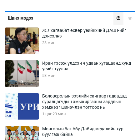
Шинэ мэдээ
Ж.Лхагвабат өсвөр үеийнхний ДАШТ-ийг
дэнсэлнэ
23 мин
Иран тэсэж үлдсэн ч удаан хугацаанд хүнд
үеийг туулна
53 мин
Боловсролын зээлийн сангаар гадаадад
суралцагчдын амьжиргааны зардлын
хэмжээг шинэчлэн тогтоох нь
1 цаг 23 мин
Монголын баг Абу Дабид медалийн хур
буулгаж байна