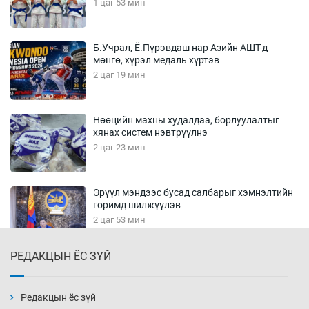
1 цаг 53 мин
Б.Учрал, Ё.Пүрэвдаш нар Азийн АШТ-д
мөнгө, хүрэл медаль хүртэв
2 цаг 19 мин
Нөөцийн махны худалдаа, борлуулалтыг
хянах систем нэвтрүүлнэ
2 цаг 23 мин
Эрүүл мэндээс бусад салбарыг хэмнэлтийн
горимд шилжүүлэв
2 цаг 53 мин
РЕДАКЦЫН ЁС ЗҮЙ
16 төрлийн эмийг нэг эх үүсвэрээс худалдан
авах журам батлав
3 цаг 8 мин
Редакцын ёс зүй