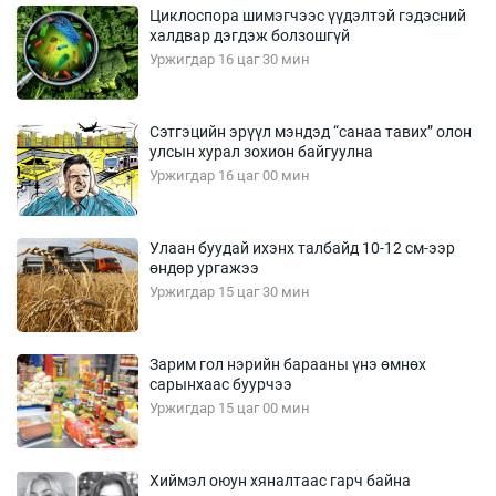
Циклоспора шимэгчээс үүдэлтэй гэдэсний
халдвар дэгдэж болзошгүй
Уржигдар 16 цаг 30 мин
Сэтгэцийн эрүүл мэндэд “санаа тавих” олон
улсын хурал зохион байгуулна
Уржигдар 16 цаг 00 мин
Улаан буудай ихэнх талбайд 10-12 см-ээр
өндөр ургажээ
Уржигдар 15 цаг 30 мин
Зарим гол нэрийн барааны үнэ өмнөх
сарынхаас буурчээ
Уржигдар 15 цаг 00 мин
Хиймэл оюун хяналтаас гарч байна