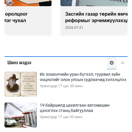
Засгийн газар төрийн өмчит компаниудын
реформыг эрчимжүүлэхэд “Franklin
Templeton”-той хамтарна
2026-07-31
Шинэ мэдээ
Их зохиолчийн уран бүтээл, туурвил зүйн
онцлогийг олон улсын судлаачид хэлэлцлээ
Уржигдар 17 цаг 30 мин
19 байршилд цахилгаан автомашин
цэнэглэх станц байгууллаа
Уржигдар 17 цаг 00 мин