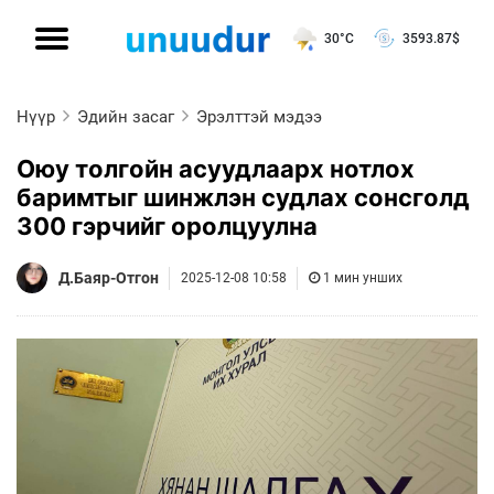
30°C
3593.87
$
Нүүр
Эдийн засаг
Эрэлттэй мэдээ
Оюу толгойн асуудлаарх нотлох
баримтыг шинжлэн судлах сонсголд
300 гэрчийг оролцуулна
Д.Баяр-Отгон
2025-12-08 10:58
1 мин унших