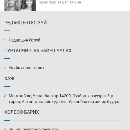
Уржигдар 14 цаг 30 мин
РЕДАКЦЫН ЁС ЗҮЙ
Эмэгтэйчүүд Бээжин, эрэгтэйчүүд Японд
бэлтгэл базаахаар хилийн дээс алхлаа
Уржигдар 14 цаг 00 мин
Редакцын ёс зүй
СУРТАЛЧИЛГАА БАЙРШУУЛАХ
АНУ-ын Цэргийн кибер командлалаын
ажилтнууд амиа хорлох явдал эрс
нэмэгджээ
Үнийн санал харах
Уржигдар 13 цаг 52 мин
ХАЯГ
Монголын шигшээ Хонконгийн багийг ялж,
эхний хожлоо авлаа
Монгол Улс, Улаанбаатар 14200, Сүхбаатар дүүрэг 8-р
Уржигдар 13 цаг 30 мин
хороо, Алтангэрэлийн гудамж, Улаанбаатар зочид буудал
ХОЛБОО БАРИХ
Техникийн өндөр үзүүлэлттэй агаарын хөлөг
худалдан авах хүсэлтээ уламжлав
unuudur@mongolnews.mn
Уржигдар 13 цаг 00 мин