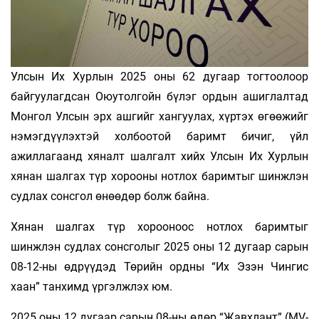
Улсын Их Хурлын 2025 оны 62 дугаар тогтоолоор
байгуулагдсан Оюутолгойн бүлэг ордын ашиглалтад
Монгол Улсын эрх ашгийг хангуулах, хүртэх өгөөжийг
нэмэгдүүлэхтэй холбоотой баримт бичиг, үйл
ажиллагаанд хяналт шалгалт хийх Улсын Их Хурлын
хянан шалгах түр хорооны нотлох баримтыг шинжлэн
судлах сонсгол өнөөдөр болж байна.
Хянан шалгах түр хорооноос нотлох баримтыг
шинжлэн судлах сонсголыг 2025 оны 12 дугаар сарын
08-12-ны өдрүүдэд Төрийн ордны “Их Эзэн Чингис
хаан” танхимд үргэлжлэх юм.
2025 оны 12 дугаар сарын 08-ны өдөр “Жавхлант” (MV-