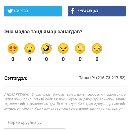
ЖИРГЭХ
ХУВААЛЦАХ
Энэ мэдээ танд ямар санагдав?
0
0
0
0
0
0
Сэтгэгдэл:
Таны IP: (216.73.217.52)
АНХААРУУЛГА: Уншигчдын бичсэн сэтгэгдэлд unuudur.mn хариуцлага
хүлээхгүй болно. Манай сайт ХХЗХ-ны журмын дагуу зүй зохисгүй зарим
үг, хэллэгийг хязгаарласан тул Та сэтгэгдэл бичихдээ бусдын эрх ашгийг
хүндэтгэн үзнэ үү. Хэм хэмжээ зөрчсөн сэтгэгдлийг админ устгах эрхтэй.