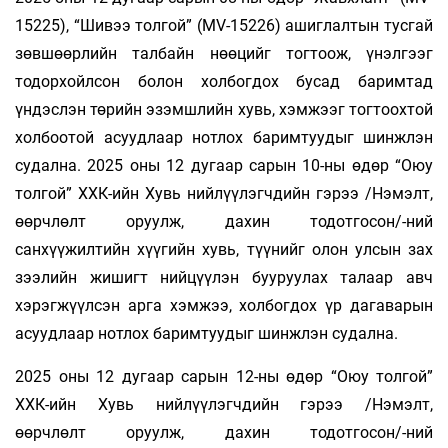
15225), “Шивээ толгой” (MV-15226) ашиглалтын тусгай
зөвшөөрлийн талбайн нөөцийг тогтоож, үнэлгээг
тодорхойлсон болон холбогдох бусад баримтад
үндэслэн төрийн эзэмшлийн хувь, хэмжээг тогтоохтой
холбоотой асуудлаар нотлох баримтуудыг шинжлэн
судална. 2025 оны 12 дугаар сарын 10-ны өдөр “Оюу
толгой” ХХК-ийн Хувь нийлүүлэгчдийн гэрээ /Нэмэлт,
өөрчлөлт оруулж, дахин тодотгосон/-ний
санхүүжилтийн хүүгийн хувь, түүнийг олон улсын зах
зээлийн жишигт нийцүүлэн бууруулах талаар авч
хэрэгжүүлсэн арга хэмжээ, холбогдох үр дагаварын
асуудлаар нотлох баримтуудыг шинжлэн судална.
2025 оны 12 дугаар сарын 12-ны өдөр “Оюу толгой”
ХХК-ийн Хувь нийлүүлэгчдийн гэрээ /Нэмэлт,
өөрчлөлт оруулж, дахин тодотгосон/-ний