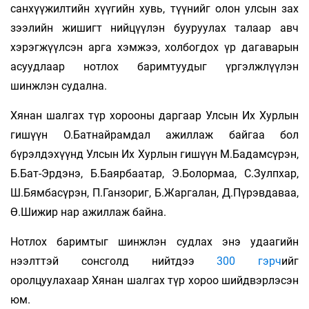
санхүүжилтийн хүүгийн хувь, түүнийг олон улсын зах
зээлийн жишигт нийцүүлэн бууруулах талаар авч
хэрэгжүүлсэн арга хэмжээ, холбогдох үр дагаварын
асуудлаар нотлох баримтуудыг үргэлжлүүлэн
шинжлэн судална.
Хянан шалгах түр хорооны даргаар Улсын Их Хурлын
гишүүн О.Батнайрамдал ажиллаж байгаа бол
бүрэлдэхүүнд Улсын Их Хурлын гишүүн М.Бадамсүрэн,
Б.Бат-Эрдэнэ, Б.Баярбаатар, Э.Болормаа, С.Зулпхар,
Ш.Бямбасүрэн, П.Ганзориг, Б.Жаргалан, Д.Пүрэвдаваа,
Ө.Шижир нар ажиллаж байна.
Нотлох баримтыг шинжлэн судлах энэ удаагийн
нээлттэй сонсголд нийтдээ
300 гэрч
ийг
оролцуулахаар Хянан шалгах түр хороо шийдвэрлэсэн
юм.