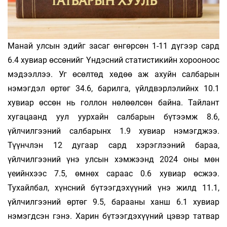
Манай улсын эдийг засаг өнгөрсөн 1-11 дүгээр сард
6.4 хувиар өссөнийг Үндэсний статистикийн хорооноос
мэдээллээ. Уг өсөлтөд хөдөө аж ахуйн салбарын
нэмэгдэл өртөг 34.6, барилга, үйлдвэрлэлийнх 10.1
хувиар өссөн нь голлон нөлөөлсөн байна. Тайлант
хугацаанд уул уурхайн салбарын бүтээмж 8.6,
үйлчилгээний салбарынх 1.9 хувиар нэмэгд­жээ.
Түүнчлэн 12 дугаар сард хэрэглээний бараа,
үйлчилгээний үнэ улсын хэмжээнд 2024 оны мөн
үеийнхээс 7.5, өмнөх сараас 0.6 хувиар өсжээ.
Тухайлбал, хүнсний бүтээгдэхүүний үнэ жилд 11.1,
үйлчилгээний өртөг 9.5, барааны ханш 6.1 хувиар
нэмэгдсэн гэнэ. Харин бүтээгдэхүүний цэвэр татвар