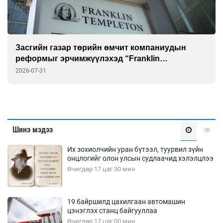
Засгийн газар төрийн өмчит компаниудын
реформыг эрчимжүүлэхэд “Franklin
Templeton”-той хамтарна
2026-07-31
Шинэ мэдээ
Их зохиолчийн уран бүтээл, туурвил зүйн
онцлогийг олон улсын судлаачид хэлэлцлээ
Өчигдөр 17 цаг 30 мин
19 байршилд цахилгаан автомашин
цэнэглэх станц байгууллаа
Өчигдөр 17 цаг 00 мин