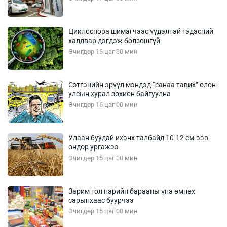
Циклоспора шимэгчээс үүдэлтэй гэдэсний
халдвар дэгдэж болзошгүй
Өчигдөр 16 цаг 30 мин
Сэтгэцийн эрүүл мэндэд “санаа тавих” олон
улсын хурал зохион байгуулна
Өчигдөр 16 цаг 00 мин
Улаан буудай ихэнх талбайд 10-12 см-ээр
өндөр ургажээ
Өчигдөр 15 цаг 30 мин
Зарим гол нэрийн барааны үнэ өмнөх
сарынхаас буурчээ
Өчигдөр 15 цаг 00 мин