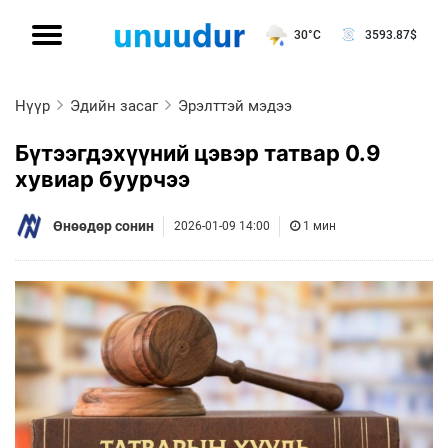
30°C
3593.87
$
Нүүр
Эдийн засаг
Эрэлттэй мэдээ
Бүтээгдэхүүний цэвэр татвар 0.9
хувиар буурчээ
Өнөөдөр сонин
2026-01-09 14:00
1 мин