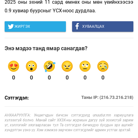
2025 оны эхний 11 сард өмнөх оны мөн үеийнхээсээ
0.9 хувиар буурсныг ҮСХ-ноос дурдлаа.
ЖИРГЭХ
ХУВААЛЦАХ
Энэ мэдээ танд ямар санагдав?
0
0
0
0
0
0
Сэтгэгдэл:
Таны IP: (216.73.216.218)
АНХААРУУЛГА: Уншигчдын бичсэн сэтгэгдэлд unuudur.mn хариуцлага
хүлээхгүй болно. Манай сайт ХХЗХ-ны журмын дагуу зүй зохисгүй зарим
үг, хэллэгийг хязгаарласан тул Та сэтгэгдэл бичихдээ бусдын эрх ашгийг
хүндэтгэн үзнэ үү. Хэм хэмжээ зөрчсөн сэтгэгдлийг админ устгах эрхтэй.