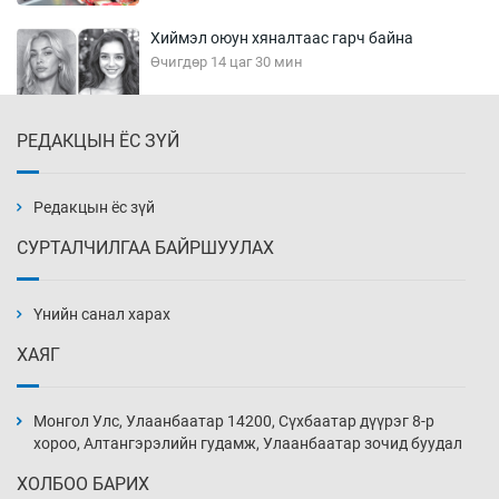
Хиймэл оюун хяналтаас гарч байна
Өчигдөр 14 цаг 30 мин
РЕДАКЦЫН ЁС ЗҮЙ
Эмэгтэйчүүд Бээжин, эрэгтэйчүүд Японд
бэлтгэл базаахаар хилийн дээс алхлаа
Өчигдөр 14 цаг 00 мин
Редакцын ёс зүй
СУРТАЛЧИЛГАА БАЙРШУУЛАХ
АНУ-ын Цэргийн кибер командлалаын
ажилтнууд амиа хорлох явдал эрс
нэмэгджээ
Үнийн санал харах
Өчигдөр 13 цаг 52 мин
ХАЯГ
Монголын шигшээ Хонконгийн багийг ялж,
эхний хожлоо авлаа
Монгол Улс, Улаанбаатар 14200, Сүхбаатар дүүрэг 8-р
Өчигдөр 13 цаг 30 мин
хороо, Алтангэрэлийн гудамж, Улаанбаатар зочид буудал
ХОЛБОО БАРИХ