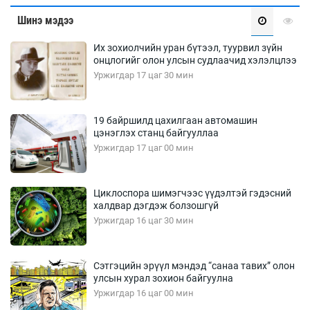
Шинэ мэдээ
Их зохиолчийн уран бүтээл, туурвил зүйн
онцлогийг олон улсын судлаачид хэлэлцлээ
Уржигдар 17 цаг 30 мин
19 байршилд цахилгаан автомашин
цэнэглэх станц байгууллаа
Уржигдар 17 цаг 00 мин
Циклоспора шимэгчээс үүдэлтэй гэдэсний
халдвар дэгдэж болзошгүй
Уржигдар 16 цаг 30 мин
Сэтгэцийн эрүүл мэндэд “санаа тавих” олон
улсын хурал зохион байгуулна
Уржигдар 16 цаг 00 мин