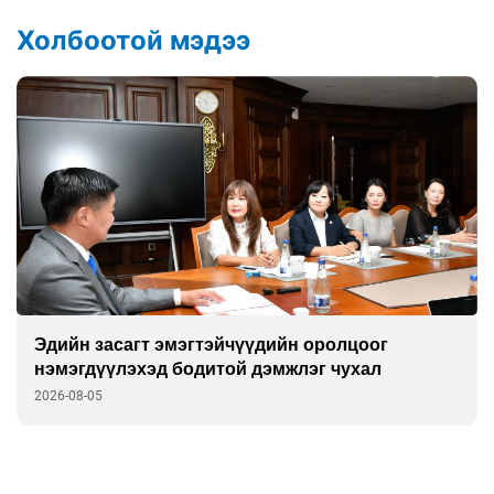
Холбоотой мэдээ
эмэгтэйчүүдийн оролцоог
Засгийн газар
 бодитой дэмжлэг чухал
реформыг эрчи
Templeton”-той
2026-07-31