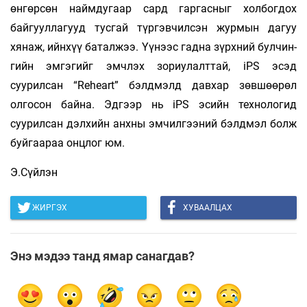
өнгөрсөн наймдугаар сард гаргасныг холбогдох
байгууллагууд тусгай түргэвчилсэн журмын дагуу
хянаж, ийнхүү баталжээ. Үүнээс гадна зүрхний булчин­­­­
гийн эмгэгийг эмчлэх зориулалттай, iPS эсэд
суурилсан “Reheart” бэлдмэлд давхар зөвшөөрөл
олгосон байна. Эдгээр нь iPS эсийн технологид
суурилсан дэлхийн анхны эмчилгээний бэлдмэл болж
буйгаараа онцлог юм.
Э.Сүйлэн
ЖИРГЭХ
ХУВААЛЦАХ
Энэ мэдээ танд ямар санагдав?