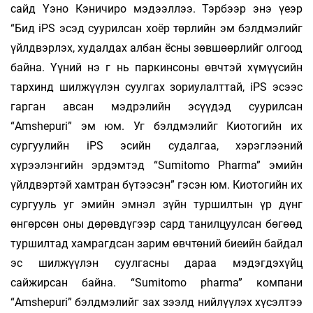
сайд Үэно Кэничиро мэдээллээ. Тэрбээр энэ үеэр
“Бид iPS эсэд суурилсан хоёр төрлийн эм бэлд­мэлийг
үйлдвэрлэх, худалдах албан ёсны зөвшөөрлийг олгоод
байна. Үүний нэ г нь паркинсоны өвчтэй хүмүүсийн
тархинд шилжүүлэн суулгах зориулалттай, iPS эсээс
гарган авсан мэдрэлийн эсүүдэд суурилсан
“Amshepuri” эм юм. Уг бэлдмэлийг Киотогийн их
сургуулийн iPS эсийн судалгаа, хэрэглээ­­­­­­ний
хүрээлэнгийн эрдэмтэд “Sumitomo Pharma” эмийн
үйлдвэртэй хамтран бүтээсэн” гэ­­сэн юм. Киотогийн их
сургууль уг эмийн эмнэл зүйн туршилтын үр дүнг
өнгөрсөн оны дөрөвдүгээр сард танилцуулсан бөгөөд
туршилтад хамрагдсан зарим өвчтөний биеийн бай­­­дал
эс шилжүүлэн суулгасны дараа мэдэгдэ­­хүйц
сайжирсан байна. “Sumitomo рharma” компани
“Amshepuri” бэлд­мэлийг зах зээлд нийлүүлэх хүсэлтээ