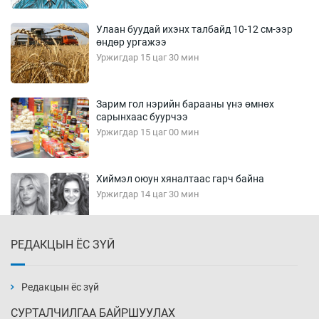
Улаан буудай ихэнх талбайд 10-12 см-ээр
өндөр ургажээ
Уржигдар 15 цаг 30 мин
Зарим гол нэрийн барааны үнэ өмнөх
сарынхаас буурчээ
Уржигдар 15 цаг 00 мин
Хиймэл оюун хяналтаас гарч байна
Уржигдар 14 цаг 30 мин
РЕДАКЦЫН ЁС ЗҮЙ
Эмэгтэйчүүд Бээжин, эрэгтэйчүүд Японд
бэлтгэл базаахаар хилийн дээс алхлаа
Уржигдар 14 цаг 00 мин
Редакцын ёс зүй
СУРТАЛЧИЛГАА БАЙРШУУЛАХ