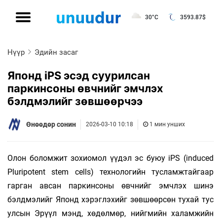
30°C
3593.87
$
Нүүр
Эдийн засаг
Японд iPS эсэд суурилсан
паркинсоны өвчнийг эмчлэх
бэлдмэлийг зөвшөөрчээ
Өнөөдөр сонин
2026-03-10 10:18
1 мин унших
Олон боломжит зохиомол үүдэл эс буюу iPS (induced
Pluripotent stem cells) технологийн тусламжтайгаар
гарган авсан паркинсоны өвчнийг эмчлэх шинэ
бэлдмэлийг Японд хэ­­­рэглэхийг зөвшөөрсөн тухай тус
улсын Эрүүл мэнд, хөдөлмөр, нийгмийн халамжийн