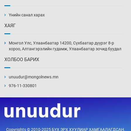
АНУ-ын Цэргийн кибер командлалаын
ажилтнууд амиа хорлох явдал эрс
нэмэгджээ
Үнийн санал харах
Уржигдар 13 цаг 52 мин
ХАЯГ
Монголын шигшээ Хонконгийн багийг ялж,
эхний хожлоо авлаа
Монгол Улс, Улаанбаатар 14200, Сүхбаатар дүүрэг 8-р
Уржигдар 13 цаг 30 мин
хороо, Алтангэрэлийн гудамж, Улаанбаатар зочид буудал
ХОЛБОО БАРИХ
Техникийн өндөр үзүүлэлттэй агаарын хөлөг
худалдан авах хүсэлтээ уламжлав
unuudur@mongolnews.mn
Уржигдар 13 цаг 00 мин
976-11-330801
“Шатахууны бус, бодлогын хомсдол
нүүрлээд байна”
Уржигдар 12 цаг 30 мин
Дөрвөн чиглэлд шөнийн автобус иргэдэд
Copyrights © 2010-2025 БҮХ ЭРХ ХУУЛИАР ХАМГААЛАГДСАН.