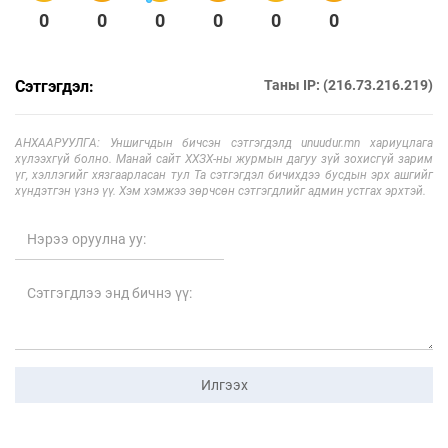
0
0
0
0
0
0
Сэтгэгдэл:
Таны IP: (216.73.216.219)
АНХААРУУЛГА: Уншигчдын бичсэн сэтгэгдэлд unuudur.mn хариуцлага
хүлээхгүй болно. Манай сайт ХХЗХ-ны журмын дагуу зүй зохисгүй зарим
үг, хэллэгийг хязгаарласан тул Та сэтгэгдэл бичихдээ бусдын эрх ашгийг
хүндэтгэн үзнэ үү. Хэм хэмжээ зөрчсөн сэтгэгдлийг админ устгах эрхтэй.
Илгээх