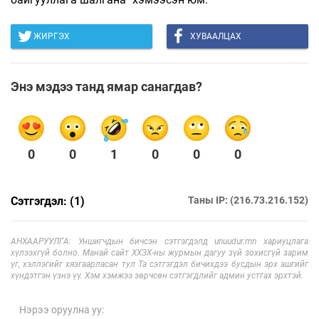
ЖИРГЭХ
ХУВААЛЦАХ
Энэ мэдээ танд ямар санагдав?
0
0
1
0
0
0
Сэтгэгдэл: (1)
Таны IP: (216.73.216.152)
АНХААРУУЛГА: Уншигчдын бичсэн сэтгэгдэлд unuudur.mn хариуцлага
хүлээхгүй болно. Манай сайт ХХЗХ-ны журмын дагуу зүй зохисгүй зарим
үг, хэллэгийг хязгаарласан тул Та сэтгэгдэл бичихдээ бусдын эрх ашгийг
хүндэтгэн үзнэ үү. Хэм хэмжээ зөрчсөн сэтгэгдлийг админ устгах эрхтэй.