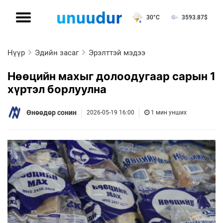
30°C
3593.87
$
Нүүр
Эдийн засаг
Эрэлттэй мэдээ
Нөөцийн махыг долоодугаар сарын 1
хүртэл борлуулна
Өнөөдөр сонин
2026-05-19 16:00
1 мин унших