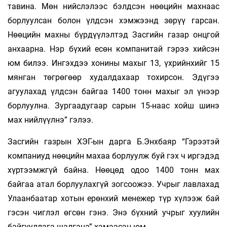
тавина. Мөн нийслэлээс бэлдсэн нөөцийн махнаас
борлуулсан болон үлдсэн хэмжээнд зөрүү гарсан.
Нөөцийн махны бүрдүүлэлтэд Засгийн газар онцгой
анхаарна. Нэр бүхий есөн компанитай гэрээ хийсэн
юм билээ. Ингэхдээ хонины махыг 13, үхрийнхийг 15
мянган төгрөгөөр худалдахаар тохирсон. Эдүгээ
агуулахад үлдсэн байгаа 1400 тонн махыг эл үнээр
борлуулна. Зургаадугаар сарын 15-наас хойш шинэ
мах нийлүүлнэ” гэлээ.
Засгийн газрын ХЭГ-ын дарга Б.Энхбаяр “Гэрээтэй
компаниуд нөөцийн махаа борлуулж буй гэх ч иргэдэд
хүртээмжгүй байна. Нөөцөд одоо 1400 тонн мах
байгаа атал борлуулахгүй зогсоожээ. Учрыг лавлахад
Улаанбаатар хотын ерөнхий менежер түр хүлээж бай
гэсэн чиглэл өгсөн гэнэ. Энэ бүхний учрыг хуулийн
байгууллага шалгана” хэмээсэн юм.