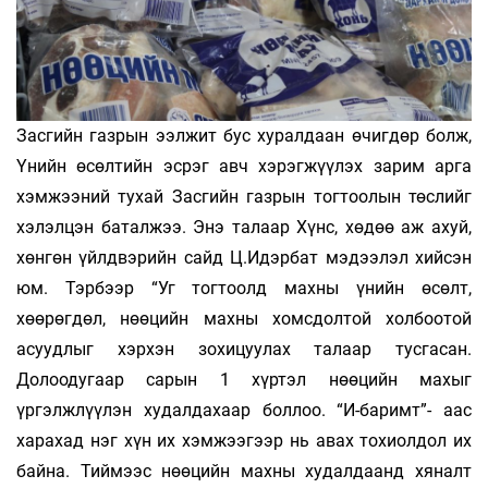
Засгийн газрын ээлжит бус хуралдаан өчигдөр болж,
Үнийн өсөлтийн эсрэг авч хэрэгжүүлэх зарим арга
хэмжээний тухай Засгийн газрын тогтоолын төслийг
хэлэлцэн баталжээ. Энэ талаар Хүнс, хөдөө аж ахуй,
хөнгөн үйлдвэрийн сайд Ц.Идэрбат мэдээлэл хийсэн
юм. Тэрбээр “Уг тогтоолд махны үнийн өсөлт,
хөөрөгдөл, нөөцийн махны хомсдолтой холбоотой
асуудлыг хэрхэн зохицуулах талаар тусгасан.
Долоодугаар сарын 1 хүртэл нөөцийн махыг
үргэлжлүүлэн худалдахаар боллоо. “И-баримт”- аас
харахад нэг хүн их хэмжээгээр нь авах тохиолдол их
байна. Тиймээс нөөцийн махны худалдаанд хяналт