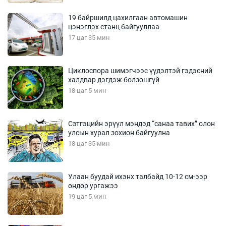
19 байршилд цахилгаан автомашин
цэнэглэх станц байгууллаа
17 цаг 35 мин
Циклоспора шимэгчээс үүдэлтэй гэдэсний
халдвар дэгдэж болзошгүй
18 цаг 5 мин
Сэтгэцийн эрүүл мэндэд “санаа тавих” олон
улсын хурал зохион байгуулна
18 цаг 35 мин
Улаан буудай ихэнх талбайд 10-12 см-ээр
өндөр ургажээ
19 цаг 5 мин