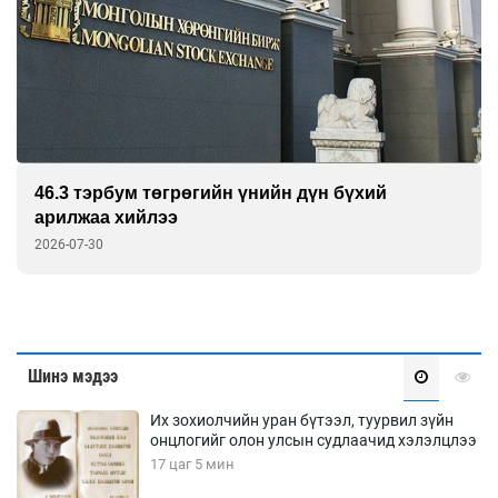
46.3 тэрбум төгрөгийн үнийн дүн бүхий
арилжаа хийлээ
2026-07-30
Шинэ мэдээ
Их зохиолчийн уран бүтээл, туурвил зүйн
онцлогийг олон улсын судлаачид хэлэлцлээ
17 цаг 5 мин