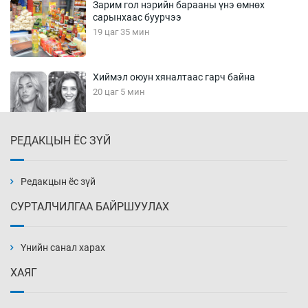
Зарим гол нэрийн барааны үнэ өмнөх
сарынхаас буурчээ
19 цаг 35 мин
Хиймэл оюун хяналтаас гарч байна
20 цаг 5 мин
РЕДАКЦЫН ЁС ЗҮЙ
Эмэгтэйчүүд Бээжин, эрэгтэйчүүд Японд
бэлтгэл базаахаар хилийн дээс алхлаа
20 цаг 35 мин
Редакцын ёс зүй
СУРТАЛЧИЛГАА БАЙРШУУЛАХ
АНУ-ын Цэргийн кибер командлалаын
ажилтнууд амиа хорлох явдал эрс
нэмэгджээ
Үнийн санал харах
20 цаг 43 мин
ХАЯГ
Монголын шигшээ Хонконгийн багийг ялж,
эхний хожлоо авлаа