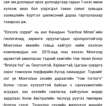
сая ам.долларыг ирэх долоодугаар сарын 1-нээс өмнө
хүлээж авах бол үлдэгдэл таван саяыг хувьцаа
эзэмшлийн бүртгэл шилжсэний дараа гаргуулахаар
тохирсон аж.
“Kincora copper” нь анх Канадын “Ivanhoe Mines”-ийн
геологичид, хөрөнгө оруулагчдын оролцоотойгоор
Монголын өмнийн говьд хайгуул хийж эхэлсэн
компаниудын нэг. 2010-аад оны эхнээс Монголд
идэвхтэй ажилласан тэдний хамгийн том төсөл болох
“Bronze fox” нь Оюутолгой, Хармагтай, Цагаан суварга
зэрэг томоохон порфирийн бүсэд хамаардаг. Тэднийг
нэг үе Монголын зэсийн дараагийн “том тоглогч”
болно гэсэн хүлээлттэй байсан ч санхүүжилтийн
асуудал, зах зээлийн савлагаа, хайгуулын өндөр
зардлаас болж Австралийн төслүүд рүүгээ төвлөрөх
болсон гэдэг. Түүнчлэн сүүлийн жилүүдэд манайд