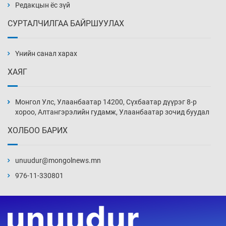
Өчигдөр 14 цаг 00 мин
Редакцын ёс зүй
СУРТАЛЧИЛГАА БАЙРШУУЛАХ
АНУ-ын Цэргийн кибер командлалаын
ажилтнууд амиа хорлох явдал эрс
нэмэгджээ
Үнийн санал харах
Өчигдөр 13 цаг 52 мин
ХАЯГ
Монголын шигшээ Хонконгийн багийг ялж,
эхний хожлоо авлаа
Монгол Улс, Улаанбаатар 14200, Сүхбаатар дүүрэг 8-р
Өчигдөр 13 цаг 30 мин
хороо, Алтангэрэлийн гудамж, Улаанбаатар зочид буудал
ХОЛБОО БАРИХ
Техникийн өндөр үзүүлэлттэй агаарын хөлөг
худалдан авах хүсэлтээ уламжлав
unuudur@mongolnews.mn
Өчигдөр 13 цаг 00 мин
976-11-330801
“Шатахууны бус, бодлогын хомсдол
нүүрлээд байна”
Өчигдөр 12 цаг 30 мин