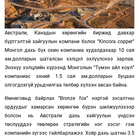
Австрали, Канадын хөрөнгийн биржид давхар
бүртгэлтэй хайгуулын компани болох “Kincora copper”
Монгол дахь бүх охин компаниа худалдахаар 10 сая
ам.долларын шаталсан хэлцэл эхлүүлснээ зарлав.
Энэхүү хэлцлийн хүрээнд Монголын “Түмэн айл коул”
компаниас эхний 1.5 сая ам.долларын буцаан
олгогдохгүй урьдчилгаа төлбөр хүлээн авсан байна.
Өмнөговьд байрлах “Bronze fox” нэртэй зэсалтны
ордуудыг хамарсан хөрөнгөө бүрэн шилжүүлэхээр
болсон нь Австрали дахь хайгуулын үндсэн
төслүүддээ төвлөрөх стратегийн нэг хэсэг гэж
компанийн зүгээс тайлбарлажээ. Хоёр дахь шатны 3.5