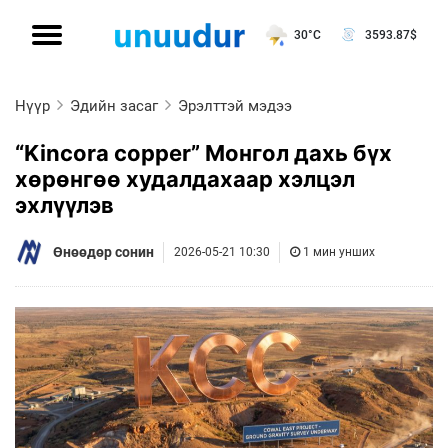
30°C
3593.87
$
Нүүр
Эдийн засаг
Эрэлттэй мэдээ
“Kincora copper” Монгол дахь бүх
хөрөнгөө худалдахаар хэлцэл
эхлүүлэв
Өнөөдөр сонин
2026-05-21 10:30
1 мин унших