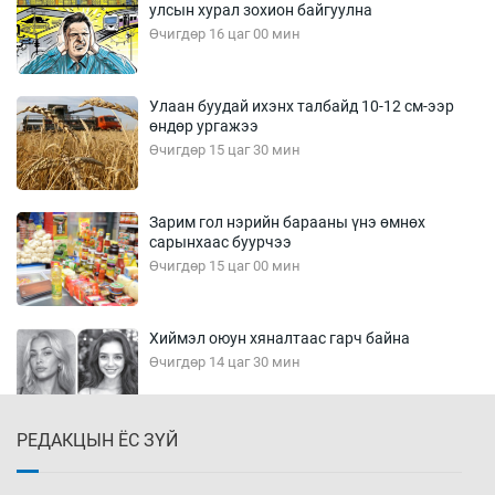
улсын хурал зохион байгуулна
Өчигдөр 16 цаг 00 мин
Улаан буудай ихэнх талбайд 10-12 см-ээр
өндөр ургажээ
Өчигдөр 15 цаг 30 мин
Зарим гол нэрийн барааны үнэ өмнөх
сарынхаас буурчээ
Өчигдөр 15 цаг 00 мин
Хиймэл оюун хяналтаас гарч байна
Өчигдөр 14 цаг 30 мин
РЕДАКЦЫН ЁС ЗҮЙ
Эмэгтэйчүүд Бээжин, эрэгтэйчүүд Японд
бэлтгэл базаахаар хилийн дээс алхлаа