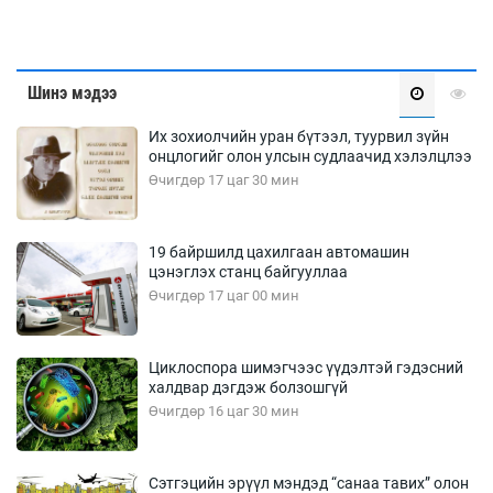
Шинэ мэдээ
Их зохиолчийн уран бүтээл, туурвил зүйн
онцлогийг олон улсын судлаачид хэлэлцлээ
Өчигдөр 17 цаг 30 мин
19 байршилд цахилгаан автомашин
цэнэглэх станц байгууллаа
Өчигдөр 17 цаг 00 мин
Циклоспора шимэгчээс үүдэлтэй гэдэсний
халдвар дэгдэж болзошгүй
Өчигдөр 16 цаг 30 мин
Сэтгэцийн эрүүл мэндэд “санаа тавих” олон