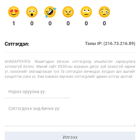
1
0
0
0
0
0
Сэтгэгдэл:
Таны IP: (216.73.216.89)
АНХААРУУЛГА: Уншигчдын бичсэн сэтгэгдэлд unuudur.mn хариуцлага
хүлээхгүй болно. Манай сайт ХХЗХ-ны журмын дагуу зүй зохисгүй зарим
үг, хэллэгийг хязгаарласан тул Та сэтгэгдэл бичихдээ бусдын эрх ашгийг
хүндэтгэн үзнэ үү. Хэм хэмжээ зөрчсөн сэтгэгдлийг админ устгах эрхтэй.
Илгээх