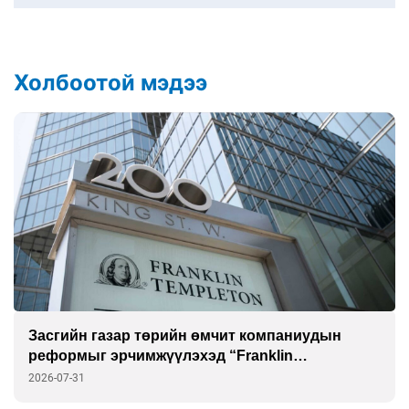
Холбоотой мэдээ
Засгийн газар төрийн өмчит компаниудын
реформыг эрчимжүүлэхэд “Franklin
Templeton”-той хамтарна
2026-07-31