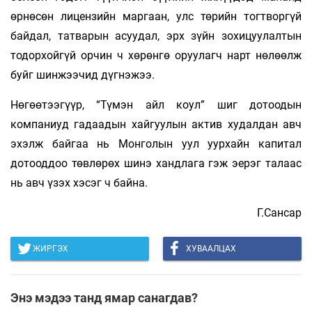
өрнөсөн лицензийн маргаан, улс төрийн тогтворгүй
байдал, татварын асуудал, эрх зүйн зохицуулалтын
тодорхойгүй орчин ч хөрөнгө оруулагч нарт нөлөөлж
буйг шинжээчид дүгнэжээ.
Нөгөөтээгүүр, “Түмэн айл коул” шиг дотоодын
компаниуд гадаадын хайгуулын актив худалдан авч
эхэлж байгаа нь Монголын уул уурхайн капитал
дотооддоо төвлөрөх шинэ хандлага гэж эерэг талаас
нь авч үзэх хэсэг ч байна.
Г.Сансар
ЖИРГЭХ
ХУВААЛЦАХ
Энэ мэдээ танд ямар санагдав?