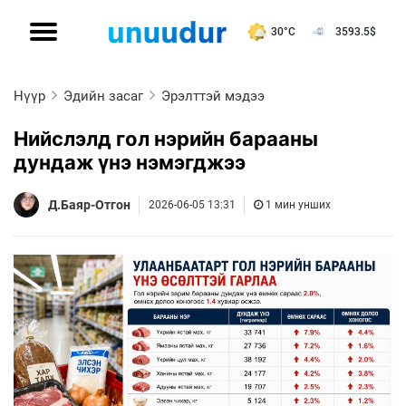
30°C
3593.5
$
Нүүр
Эдийн засаг
Эрэлттэй мэдээ
Нийслэлд гол нэрийн барааны
дундаж үнэ нэмэгджээ
Д.Баяр-Отгон
2026-06-05 13:31
1 мин унших