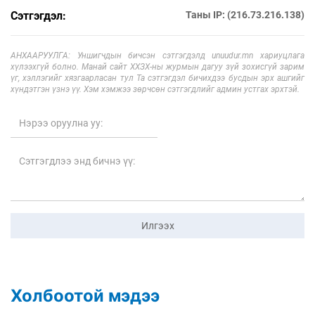
Сэтгэгдэл:
Таны IP: (216.73.216.138)
АНХААРУУЛГА: Уншигчдын бичсэн сэтгэгдэлд unuudur.mn хариуцлага
хүлээхгүй болно. Манай сайт ХХЗХ-ны журмын дагуу зүй зохисгүй зарим
үг, хэллэгийг хязгаарласан тул Та сэтгэгдэл бичихдээ бусдын эрх ашгийг
хүндэтгэн үзнэ үү. Хэм хэмжээ зөрчсөн сэтгэгдлийг админ устгах эрхтэй.
Илгээх
Холбоотой мэдээ