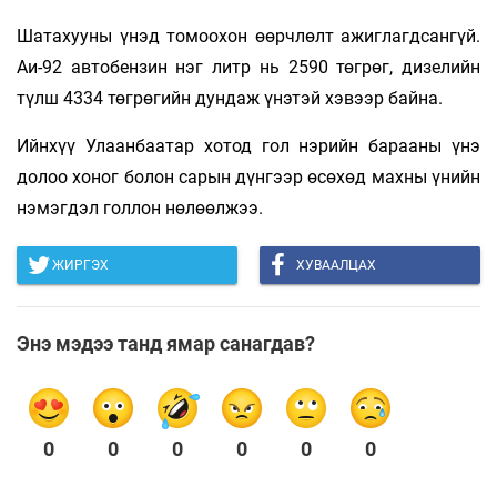
Шатахууны үнэд томоохон өөрчлөлт ажиглагдсангүй.
Аи-92 автобензин нэг литр нь 2590 төгрөг, дизелийн
түлш 4334 төгрөгийн дундаж үнэтэй хэвээр байна.
Ийнхүү Улаанбаатар хотод гол нэрийн барааны үнэ
долоо хоног болон сарын дүнгээр өсөхөд махны үнийн
нэмэгдэл голлон нөлөөлжээ.
ЖИРГЭХ
ХУВААЛЦАХ
Энэ мэдээ танд ямар санагдав?
0
0
0
0
0
0