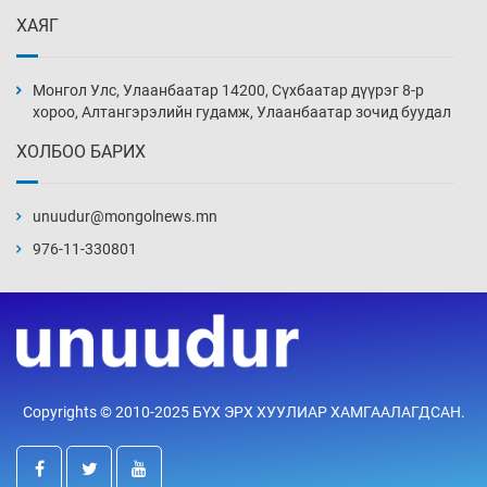
ХАЯГ
Иран тэсэж үлдсэн ч удаан хугацаанд хүнд
үеийг туулна
Монгол Улс, Улаанбаатар 14200, Сүхбаатар дүүрэг 8-р
9 цаг 11 мин
хороо, Алтангэрэлийн гудамж, Улаанбаатар зочид буудал
ХОЛБОО БАРИХ
Боловсролын зээлийн сангаар гадаадад
суралцагчдын амьжиргааны зардлын
хэмжээг шинэчлэн тогтоох нь
unuudur@mongolnews.mn
9 цаг 41 мин
976-11-330801
Монголын баг Абу Дабид медалийн хур
буулгаж байна
10 цаг 11 мин
Б.Учрал, Ё.Пүрэвдаш нар Азийн АШТ-д
Copyrights © 2010-2025 БҮХ ЭРХ ХУУЛИАР ХАМГААЛАГДСАН.
мөнгө, хүрэл медаль хүртэв
10 цаг 37 мин