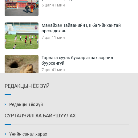
6 цаг 41 мин
Манайхан Тайванийн I, II багийнхантай
өрсөлдөх нь
7 цаг 11 мин
Тарвага хууль бусаар агнах зөрчил
буурсангүй
7 цаг 41 мин
РЕДАКЦЫН ЁС ЗҮЙ
Х.Улам-Өрнөх байр урагшилж, долоод
жагсжээ
8 цаг 11 мин
Редакцын ёс зүй
СУРТАЛЧИЛГАА БАЙРШУУЛАХ
Ж.Лхагвабат өсвөр үеийнхний ДАШТ-ийг
дэнсэлнэ
Үнийн санал харах
8 цаг 41 мин