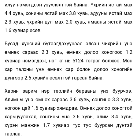
илүү нэмэгдсэн үзүүлэлттэй байна. Үхрийн ястай мах
4.4 хувь, хонины ястай мах 3.8 хувь, адууны ястай мах
2.3 хувь, үхрийн цул мах 2.0 хувь, ямааны ястай мах
1.6 хувиар өсөв.
Бусад хүнсний бүтээгдэхүүнээс элсэн чихрийн үнэ
өмнөх сараас 2.3 хувь, өмнөх долоо хоногоос 1.2
хувиар нэмэгдэж, нэг кг нь 5124 төгрөг болжээ. Мөн
хар талхны үнэ өмнөх сар болон долоо хоногийн
дүнгээр 2.6 хувийн өсөлттэй гарсан байна.
Харин зарим нэр төрлийн барааны үнэ буурчээ.
Алимны үнэ өмнөх сараас 3.6 хувь, сонгино 3.3 хувь,
ногоон цай 1.6 хувиар хямдрав. Өмнөх долоо хоногтой
харьцуулахад сонгины үнэ 3.6 хувь, алим 3.4 хувь,
хүрэн манжин 1.7 хувиар тус тус буурсан дүнтэй
гарлаа.