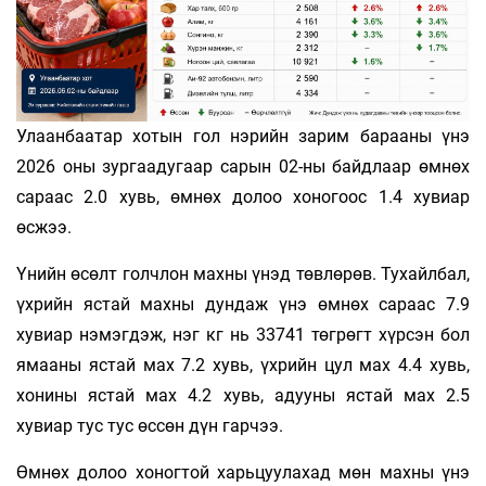
Улаанбаатар хотын гол нэрийн зарим барааны үнэ
2026 оны зургаадугаар сарын 02-ны байдлаар өмнөх
сараас 2.0 хувь, өмнөх долоо хоногоос 1.4 хувиар
өсжээ.
Үнийн өсөлт голчлон махны үнэд төвлөрөв. Тухайлбал,
үхрийн ястай махны дундаж үнэ өмнөх сараас 7.9
хувиар нэмэгдэж, нэг кг нь 33741 төгрөгт хүрсэн бол
ямааны ястай мах 7.2 хувь, үхрийн цул мах 4.4 хувь,
хонины ястай мах 4.2 хувь, адууны ястай мах 2.5
хувиар тус тус өссөн дүн гарчээ.
Өмнөх долоо хоногтой харьцуулахад мөн махны үнэ