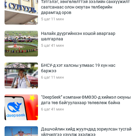
Тэтгэлэг, хөнгөлөлттэй зээлийн санхүүжилт
саатсанаас олон оюутан төлбөрийн
дарамтад оров
5 цаг 11 мин
Налайх дүүргийнхэн хошой аваргаар
шалгарлаа
5 цаг 41 мин
БНСУ-д хэт халсны улмаас 19 хүн нас
баржээ
6 цаг 11 мин
“DeepSeek” компани ӨМӨЗО-д хиймэл оюуны
дата төв байгуулахаар төлөвлөж байна
6 цаг 41 мин
Дашчойлин хийд жуулчдад зориулсан тусгай
үйлчилгээ үзүүлж эхэлжээ