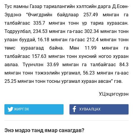
Тус яамны Газар тариалангийн хэлтсийн дарга Д.Есөн-
Эрдэнэ “Өчигдрийн байдлаар 257.49 мянган га
талбайгаас 335.7 мянган тонн үр тариа хураасан.
Тодруулбал, 234.53 мянган га-гаас 302.34 мянган тонн
улаан буудай, 16.18 мянган га-гаас 212.4 мянган тонн
төмс хураагаад байна. Мөн 11.99 мянган га
талбайгаас 157.63 мянган тонн хүнсний ногоо хураан
авлаа. Түүнчлэн 33.69 мянган га талбайгаас 84.3
мянган тонн тэжээлийн ургамал, 56.23 мянган га-аас
25.25 мянган тонн тосны ургамал хураан авсан” гэв.
У.Цэцэгсүрэн
ЖИРГЭХ
ХУВААЛЦАХ
Энэ мэдээ танд ямар санагдав?