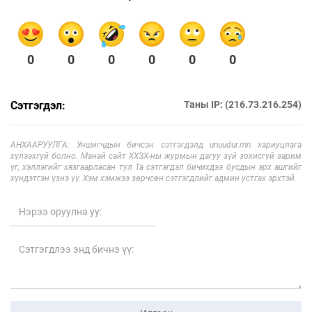
0
0
0
0
0
0
Сэтгэгдэл:
Таны IP: (216.73.216.254)
АНХААРУУЛГА: Уншигчдын бичсэн сэтгэгдэлд unuudur.mn хариуцлага
хүлээхгүй болно. Манай сайт ХХЗХ-ны журмын дагуу зүй зохисгүй зарим
үг, хэллэгийг хязгаарласан тул Та сэтгэгдэл бичихдээ бусдын эрх ашгийг
хүндэтгэн үзнэ үү. Хэм хэмжээ зөрчсөн сэтгэгдлийг админ устгах эрхтэй.