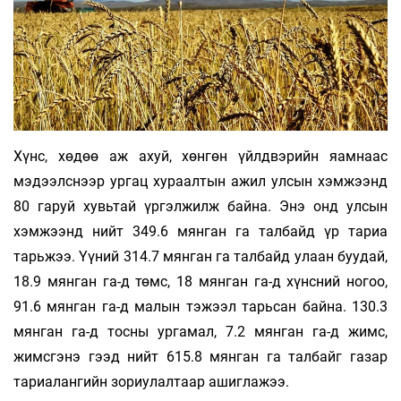
Хүнс, хөдөө аж ахуй, хөнгөн үйлдвэрийн яамнаас
мэдээлснээр ургац хураалтын ажил улсын хэмжээнд
80 гаруй хувьтай үргэлжилж байна. Энэ онд улсын
хэмжээнд нийт 349.6 мянган га талбайд үр тариа
тарьжээ. Үүний 314.7 мянган га талбайд улаан буудай,
18.9 мянган га-д төмс, 18 мянган га-д хүнсний ногоо,
91.6 мянган га-д малын тэжээл тарьсан байна. 130.3
мянган га-д тосны ургамал, 7.2 мянган га-д жимс,
жимсгэнэ гээд нийт 615.8 мянган га талбайг газар
тариалангийн зориулалтаар ашиглажээ.