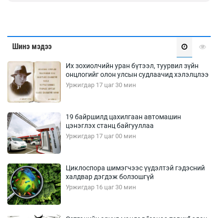
Шинэ мэдээ
Их зохиолчийн уран бүтээл, туурвил зүйн
онцлогийг олон улсын судлаачид хэлэлцлээ
Уржигдар 17 цаг 30 мин
19 байршилд цахилгаан автомашин
цэнэглэх станц байгууллаа
Уржигдар 17 цаг 00 мин
Циклоспора шимэгчээс үүдэлтэй гэдэсний
халдвар дэгдэж болзошгүй
Уржигдар 16 цаг 30 мин