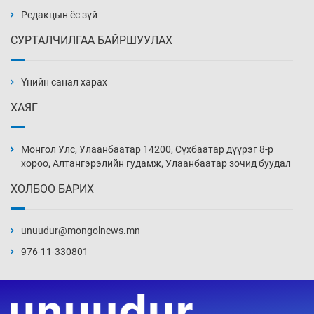
Уржигдар 14 цаг 00 мин
Редакцын ёс зүй
СУРТАЛЧИЛГАА БАЙРШУУЛАХ
АНУ-ын Цэргийн кибер командлалаын
ажилтнууд амиа хорлох явдал эрс
нэмэгджээ
Үнийн санал харах
Уржигдар 13 цаг 52 мин
ХАЯГ
Монголын шигшээ Хонконгийн багийг ялж,
эхний хожлоо авлаа
Монгол Улс, Улаанбаатар 14200, Сүхбаатар дүүрэг 8-р
Уржигдар 13 цаг 30 мин
хороо, Алтангэрэлийн гудамж, Улаанбаатар зочид буудал
ХОЛБОО БАРИХ
Техникийн өндөр үзүүлэлттэй агаарын хөлөг
худалдан авах хүсэлтээ уламжлав
unuudur@mongolnews.mn
Уржигдар 13 цаг 00 мин
976-11-330801
“Шатахууны бус, бодлогын хомсдол
нүүрлээд байна”
Уржигдар 12 цаг 30 мин