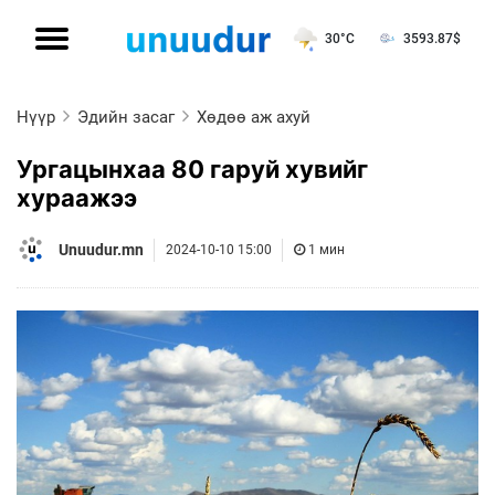
30°C
3593.87
$
Нүүр
Эдийн засаг
Хөдөө аж ахуй
Ургацынхаа 80 гаруй хувийг
хураажээ
Unuudur.mn
2024-10-10 15:00
1 мин