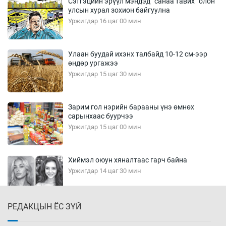
Сэтгэцийн эрүүл мэндэд “санаа тавих” олон
улсын хурал зохион байгуулна
Уржигдар 16 цаг 00 мин
Улаан буудай ихэнх талбайд 10-12 см-ээр
өндөр ургажээ
Уржигдар 15 цаг 30 мин
Зарим гол нэрийн барааны үнэ өмнөх
сарынхаас буурчээ
Уржигдар 15 цаг 00 мин
Хиймэл оюун хяналтаас гарч байна
Уржигдар 14 цаг 30 мин
РЕДАКЦЫН ЁС ЗҮЙ
Эмэгтэйчүүд Бээжин, эрэгтэйчүүд Японд
бэлтгэл базаахаар хилийн дээс алхлаа