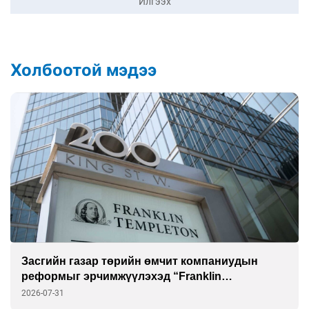
Илгээх
Холбоотой мэдээ
Засгийн газар төрийн өмчит компаниудын
реформыг эрчимжүүлэхэд “Franklin
Templeton”-той хамтарна
2026-07-31