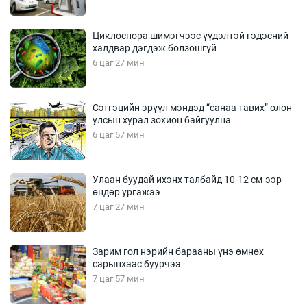
Циклоспора шимэгчээс үүдэлтэй гэдэсний
халдвар дэгдэж болзошгүй
6 цаг 27 мин
Сэтгэцийн эрүүл мэндэд “санаа тавих” олон
улсын хурал зохион байгуулна
6 цаг 57 мин
Улаан буудай ихэнх талбайд 10-12 см-ээр
өндөр ургажээ
7 цаг 27 мин
Зарим гол нэрийн барааны үнэ өмнөх
сарынхаас буурчээ
7 цаг 57 мин