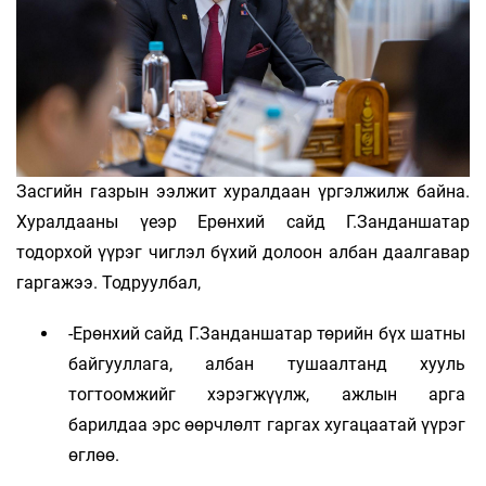
Засгийн газрын ээлжит хуралдаан үргэлжилж байна.
Хуралдааны үеэр Ерөнхий сайд Г.Занданшатар
тодорхой үүрэг чиглэл бүхий долоон албан даалгавар
гаргажээ. Тодруулбал,
-Ерөнхий сайд Г.Занданшатар төрийн бүх шатны
байгууллага, албан тушаалтанд хууль
тогтоомжийг хэрэгжүүлж, ажлын арга
барилдаа эрс өөрчлөлт гаргах хугацаатай үүрэг
өглөө.