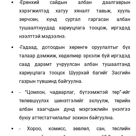
-Ерөнхий сайдын албан даалгаврын
хэрэгжилтэд хатуу хяналт тавьж, хууль
зөрчсөн, хүнд суртал гаргасан албан
тушаалтнуудад хариуцлага тооцож, иргэдэд
нээлттэй мэдээлнэ.
-Гадаад, дотоодын хөрөнгө оруулалтыг бүх
талаар дэмжиж, хөдөлмөр эрхэлж буй иргэдэд
саад дарамт учруулсан албан тушаалтанд
хариуцлага тооцох Шуурхай багийг Засгийн
газрын түвшинд байгуулна.
- “Цомхон, чадварлаг, бүтээмжтэй төр”-ийг
төлөвшүүлэх шинэтгэлийг эхлүүлж, төрийн
албан хаагчдын дунд мэргэжлийн үнэлгээ
буюу аттестатчилалыг зохион байгуулна.
- Хороо, комисс, зөвлөл, сан, төслийн