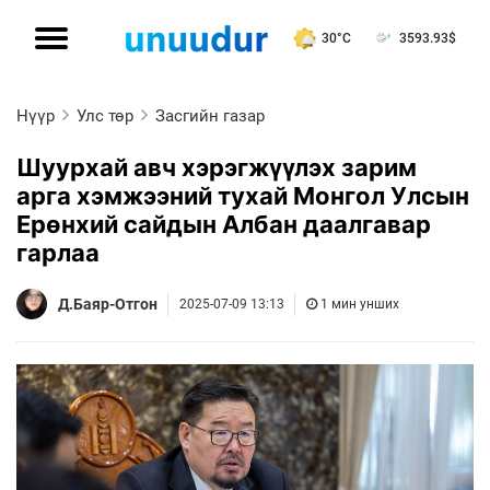
30°C
3593.93
$
Нүүр
Улс төр
Засгийн газар
Шуурхай авч хэрэгжүүлэх зарим
арга хэмжээний тухай Монгол Улсын
Ерөнхий сайдын Албан даалгавар
гарлаа
Д.Баяр-Отгон
2025-07-09 13:13
1 мин унших