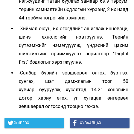
нэгжүүдийг татан буулгах замаар 69.9 тэрбум,
төрийн хэмнэлтийн бодлогын хүрээнд 2 их наяд
44 тэрбум төгрөгийг хэмнэнэ.
-Хиймэл оюун, их өгөгдлийг ашиглаж инноваци,
шинэ технологийг нэвтрүүлнэ. Төрийн
бүтээмжийг нэмэгдүүлж, үндэсний цахим
шилжилтийг эрчимжүүлэх зорилгоор "Digital
first" бодлогыг хэрэгжүүлнэ.
-Салбар бүрийн зөвшөөрөл олгох, бүртгэх,
сунгах, шат дамжлагын тоог 50
хувиар бууруулж, хүсэлтэд 14-21 хоногийн
дотор хариу өгөх, уг хугацаа өнгөрвөл
зөвшөөрөл олгосонд тооцно гэжээ.
ЖИРГЭХ
ХУВААЛЦАХ