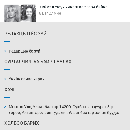
Хиймэл оюун хяналтаас гарч байна
8 цаг 27 мин
РЕДАКЦЫН ЁС ЗҮЙ
Эмэгтэйчүүд Бээжин, эрэгтэйчүүд Японд
бэлтгэл базаахаар хилийн дээс алхлаа
8 цаг 57 мин
Редакцын ёс зүй
СУРТАЛЧИЛГАА БАЙРШУУЛАХ
АНУ-ын Цэргийн кибер командлалаын
ажилтнууд амиа хорлох явдал эрс
нэмэгджээ
Үнийн санал харах
9 цаг 5 мин
ХАЯГ
Монголын шигшээ Хонконгийн багийг ялж,
эхний хожлоо авлаа
Монгол Улс, Улаанбаатар 14200, Сүхбаатар дүүрэг 8-р
9 цаг 27 мин
хороо, Алтангэрэлийн гудамж, Улаанбаатар зочид буудал
ХОЛБОО БАРИХ
Техникийн өндөр үзүүлэлттэй агаарын хөлөг