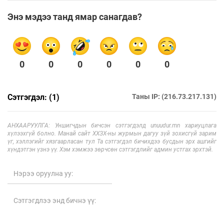
Энэ мэдээ танд ямар санагдав?
0
0
0
0
0
0
Сэтгэгдэл: (1)
Таны IP: (216.73.217.131)
АНХААРУУЛГА: Уншигчдын бичсэн сэтгэгдэлд unuudur.mn хариуцлага
хүлээхгүй болно. Манай сайт ХХЗХ-ны журмын дагуу зүй зохисгүй зарим
үг, хэллэгийг хязгаарласан тул Та сэтгэгдэл бичихдээ бусдын эрх ашгийг
хүндэтгэн үзнэ үү. Хэм хэмжээ зөрчсөн сэтгэгдлийг админ устгах эрхтэй.