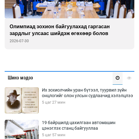
Олимпиад зохион байгуулахад гаргасан
зардлыг улсаас шийдэж өгөхөөр болов
2026-07-30
Шинэ мэдээ
Их зохиолчийн уран бүтээл, туурвил зүйн
онцлогийг олон улсын судлаачид хэлэлцлээ
5 цаг 27 мин
19 байршилд цахилгаан автомашин
цэнэглэх станц байгууллаа
5 цаг 57 мин