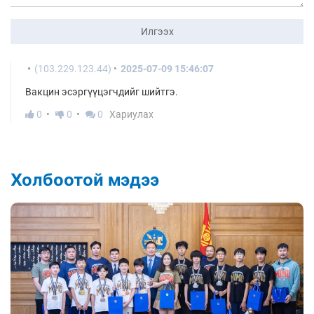
Илгээх
(103.229.123.44)
2025-07-09 15:46:07
Вакцин эсэргүүцэгчдийг шийтгэ.
0
0
0
Хариулах
Холбоотой мэдээ