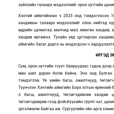
зүйлсийн талаарх мэдээллийг орон нутгийн цахи
Хэнтий аймгийнхан ч 2023 онд тэмдэглэсэн 10
хандивын талаарх мэдээллийг олон нийтэд хүр
өдрийн цалингаа, малчид мал, мөнгөн хандив, 
хандив өргөжээ. Тухайн үед цугларсан хандив
аймгийн Засаг дарга нь мэдэгдсэн ч зарцуулалт
ИРГЭД Э
Сум, орон нутгийн түүхт баяруудаас гадна дээр
мөн шил даран болж байна. Энэ онд Булган 
тэмдэглэв. Үе үеийн багш, ажилтнууд, төгсөг
Түүнчлэн Хэнтийн аймгийн Бэрх хотын ерөнхий б
л багш, ажилтнууд, төгсөгчдөөсөө хандив 
төгсөгчдөөрөө гээд фэйсбүүкийн групп чат, цах
үргэлжилж байгаа аж. Сургуулийн ойн арга хэмж