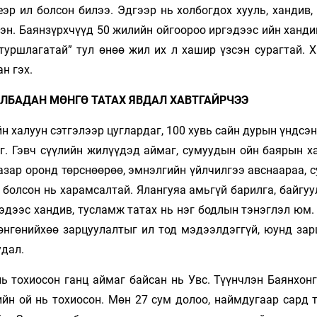
эр ил болсон билээ. Эдгээр нь холбогдох хууль, хандив,
эн. Баянзүрхчүүд 50 жилийн ойгоороо иргэдээс ийн ханди
“туршлагатай” тул өнөө жил их л хашир үзсэн сурагтай. 
н гэх.
АЛБАДАН МӨНГӨ ТАТАХ ЯВДАЛ ХАВТГАЙРЧЭЭ
йн халуун сэтгэлээр цуглардаг, 100 хувь сайн дурын үндсэ
г. Гэвч сүүлийн жилүүдэд аймаг, сумуудын ойн баярын х
азар оронд төрснөөрөө, эмнэлгийн үйлчилгээ авснаараа, 
 болсон нь харамсалтай. Ялангуяа амьгүй барилга, байгу
эдээс хандив, тусламж татах нь нэг бодлын тэнэглэл юм.
мөнгөнийхөө зарцуулалтыг ил тод мэдээлдэггүй, юунд зар
удал.
ь тохиосон ганц аймаг байсан нь Увс. Түүнчлэн Баянхонг
йн ой нь тохиосон. Мөн 27 сум долоо, наймдугаар сард т