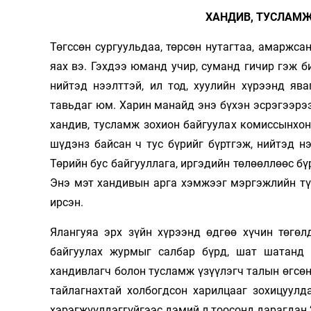
ХАНДИВ, ТУСЛАМЖ
Төгссөн сургуульдаа, төрсөн нутагтаа, амаржса
яах вэ. Гэхдээ юманд учир, суманд гичир гэж б
нийтэд нээлттэй, ил тод, хуулийн хүрээнд яв
тавьдаг юм. Харин манайд энэ бүхэн эсрэгээрээ
хандив, тусламж зохион байгуулах комиссынхон,
шүдэнз байсан ч тус бүрийг бүртгэж, нийтэд н
Төрийн бус байгууллага, иргэдийн төлөөллөөс б
Энэ мэт хандивын арга хэмжээг мэргэжлийн тү
ирсэн.
Ялангуяа эрх зүйн хүрээнд өдгөө хүчин төгө
байгуулах журмыг салбар бүрд, шат шатанд 
хандивлагч болон тусламж үзүүлэгч талын өгсөн 
тайлагнахтай холбогдсон харилцааг зохицуул
хэрэгжүүлдэггүйгээс дэмий л тоосонд дарагдан “