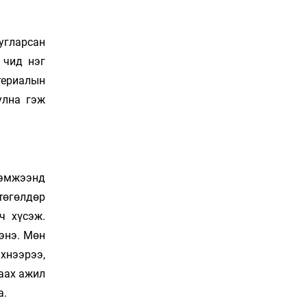
Сошиал хийрхэлд
“барьцаалагдсан” сайд,
дарга нарын туйлшрал
угларсан
18 цаг 7 мин
 чид нэг
териалын
Боловсролын чанар
уруудах бүрд босгоо
улна гэж
намсгасаар л байх уу
18 цаг 37 мин
Монгол Улсын эмэгтэй
шигшээ баг өмсгөлөө
хэмжээнд
гардан авлаа
Уржигдар 18 цаг 31 мин
төгөлдөр
ч хүсэж.
К.Роналдугийн хуримд
энэ. Мөн
хэн уригдав
Уржигдар 17 цаг 00 мин
хнээрээ,
раах ажил
а.
“Халзан бүрэгтэй”