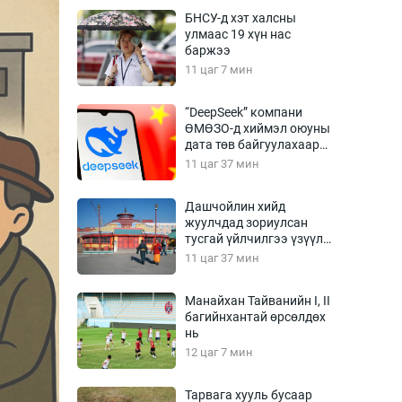
Урлагтай яриа
БНСУ-д хэт халсны
өрчил
улмаас 19 хүн нас
баржээ
энд-Эрхэм баян
11 цаг 7 мин
“DeepSeek” компани
ӨМӨЗО-д хиймэл оюуны
хүний үг
дата төв байгуулахаар
төлөвлөж байна
11 цаг 37 мин
Дашчойлин хийд
жуулчдад зориулсан
ага
Бусад
тусгай үйлчилгээ үзүүлж
эхэлжээ
11 цаг 37 мин
Фото
сурвалжлагч
Видео
Манайхан Тайванийн I, II
Инфографик
багийнхантай өрсөлдөх
нь
Санал асуулга
12 цаг 7 мин
Тарвага хууль бусаар