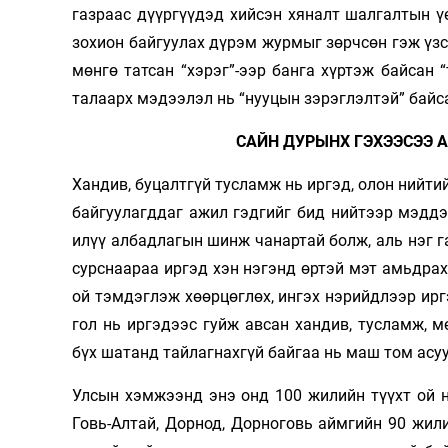
газраас дүүргүүдэд хийсэн хяналт шалгалтын үе
зохион байгуулах дүрэм журмыг зөрчсөн гэж үзс
мөнгө татсан “хэрэг”-ээр банга хүртэж байсан 
талаарх мэдээлэл нь “нууцын зэрэглэлтэй” байса
САЙН ДУРЫНХ ГЭХЭЭСЭЭ 
Хандив, буцалтгүй тусламж нь иргэд, олон нийти
байгуулагддаг ажил гэдгийг бид нийтээр мэддэ
илүү албадлагын шинж чанартай болж, аль нэг г
сурснаараа иргэд хэн нэгэнд өртэй мэт амьдрах
ой тэмдэглэж хөөрцөглөх, ингэх нэрийдлээр ирг
гол нь иргэдээс гуйж авсан хандив, тусламж, 
бүх шатанд тайлагнахгүй байгаа нь маш том асу
Улсын хэмжээнд энэ онд 100 жилийн түүхт ой н
Говь-Алтай, Дорнод, Дорноговь аймгийн 90 жили