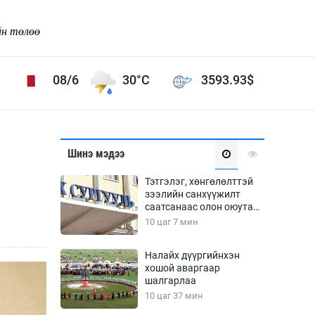
йн төлөө
08/6
30°C
3593.93
$
Соёл урлаг
Шинэ мэдээ
ой хөгжлийн зорилго -
Сонгодог урлаг
Тэтгэлэг, хөнгөлөлттэй
Ардын урлаг
зээлийн санхүүжилт
саатсанаас олон оюутан
Дүрслэх урлаг
төлбөрийн дарамтад
10 цаг 7 мин
Өв соёл
оров
таг
Кино урлаг
Налайх дүүргийнхэн
хошой аваргаар
 орчин
Цирк
шалгарлаа
ол
10 цаг 37 мин
Рок поп, хип хоп
энд