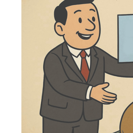
126-гийн НЭГ
Ертөнц
Спорт
Нийгэм
Бөх
Техник технологи
Сагсан бөмбөг
Шинжлэх ухаан
Хөлбөмбөг
Сонин хачин
Олимпын төрөл
Дэлхийн монгол
Тулааны спорт
Олимпын бус төр