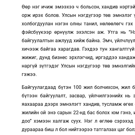
Өөр нэг ичиж эмээхээ ч больсон, хандив нэртэ
орж ирэх болов. Улсын нэгдүгээр төв эмнэлэг 
холбогдуулан нэгэн олны танил, нөлөөлөгч гэх
фэйсбүүкээр өрнүүлж эхэлсэн аж. Утга нь “Н
байгуулалтын ажлууд хийж байна. Эмч, үйлчлүүлэ
хичээж байгаа харагдав. Гэхдээ тун хангалтгүй
жижиг, дунд бизнес эрхлэгчид, иргэддээ ханда
наргүй зүтгэдэг Улсын нэгдүгээр төв эмнэлгий
гэжээ.
Байгуулагдаад бүтэн 100 жил болчихсон, жил б
бүтээн байгуулалт, засвар, үйлчилгээнийх нь
яахаараа дээрх эмнэлэгт хандив, тусламж өгөх
жилийн ой энэ сарын 22-нд бас болох юм гэнэ, 
доо” хэмээн халгаж суух. Нэг л өглөө сэрэхэд
дураараа биш л бол нийтээрээ татгалзах цаг бол