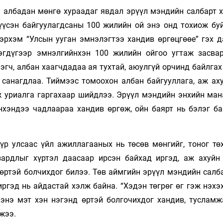
й албадан мөнгө хураадаг явдал эрүүл мэндийн салбарт х
үүсэн байгуулагдсаны 100 жилийн ой энэ онд тохиож буй
 эрхэм “Улсын ууган эмнэлэгтээ хандив өргөцгөөе” гэх д
эгдүгээр эмнэлгийнхэн 100 жилийн ойгоо угтаж засвар
гч, албан хаагчдадаа ая тухтай, аюулгүй орчинд байлгах
 санагдлаа. Тиймээс томоохон албан байгууллага, аж аху
ж уриалга гаргахаар шийдлээ. Эрүүл мэндийн энхийн ман
нхэндээ чадлаараа хандив өргөж, ойн баярт нь бэлэг ба
үр улсаас үйл ажиллагааных нь төсөв мөнгийг, тоног тө
 зардлыг хүртэл даасаар ирсэн байхад иргэд, аж ахуйн
 өртэй болчихдог билээ. Төв аймгийн эрүүл мэндийн салб
иргэд нь айдастай хэлж байна. “Хэдэн төгрөг өг гэж нэх
 энэ мэт хэн нэгэнд өртэй болгочихдог хандив, тусламж
жээ.