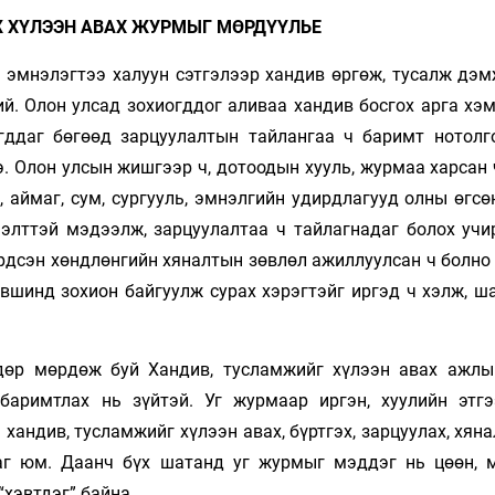
 ХҮЛЭЭН АВАХ ЖУРМЫГ МӨРДҮҮЛЬЕ
н эмнэлэгтээ халуун сэтгэлээр хандив өргөж, тусалж дэм
ий. Олон улсад зохиогддог аливаа хандив босгох арга хэ
агддаг бөгөөд зарцуулалтын тайлангаа ч баримт нотолг
. Олон улсын жишгээр ч, дотоодын хууль, журмаа харсан 
 аймаг, сум, сургууль, эмнэлгийн удирдлагууд олны өгсө
ээлттэй мэдээлж, зарцуулалтаа ч тайлагнадаг болох учи
үрдсэн хөндлөнгийн хяналтын зөвлөл ажиллуулсан ч болно
вшинд зохион байгуулж сурах хэрэгтэйг иргэд ч хэлж, ш
лдөр мөрдөж буй Хандив, тусламжийг хүлээн авах ажлы
баримтлах нь зүйтэй. Уг журмаар иргэн, хуулийн этг
хандив, тусламжийг хүлээн авах, бүртгэх, зарцуулах, хяна
даг юм. Даанч бүх шатанд уг журмыг мэддэг нь цөөн, 
хэвтдэг” байна.