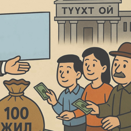
Ханш
Хэрэг з
Эрэлттэй мэдээ
Эрүүл м
Хууль ёс
Хүмүүс
Албаны 
Бусад
Life style
Ярилцл
Зөвлөгөө
Хоймор
Өнөөдрийн тухай
Уншигч-
өл