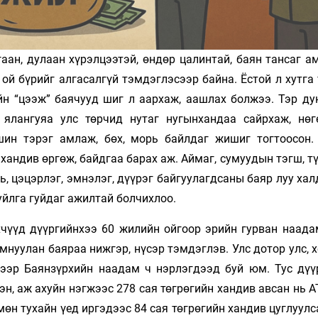
гаан, дулаан хүрэлцээтэй, өндөр цалинтай, баян тансаг 
 ой бүрийг алгасалгүй тэмдэглэсээр байна. Ёстой л хутга
ийн “цээж” баячууд шиг л аархаж, аашлах болжээ. Тэр ду
 ялангуяа улс төрчид нутаг нугынхандаа сайрхаж, нөг
шин тэрэг амлаж, бөх, морь байлдаг жишиг тогтоосон.
хандив өргөж, байдгаа барах аж. Аймаг, сумуудын тэгш, т
ль, цэцэрлэг, эмнэлэг, дүүрэг байгуулагдсаны баяр луу ха
уйлга гуйдаг ажилтай болчихлоо.
хчүүд дүүргийнхээ 60 жилийн ойгоор эрийн гурван наада
нуулан баяраа нижгэр, нүсэр тэмдэглэв. Улс дотор улс, 
гээр Баянзүрхийн наадам ч нэрлэгдээд буй юм. Тус дүү
эн, аж ахуйн нэгжээс 278 сая төгрөгийн хандив авсан нь 
өн тухайн үед иргэдээс 84 сая төгрөгийн хандив цуглуулс