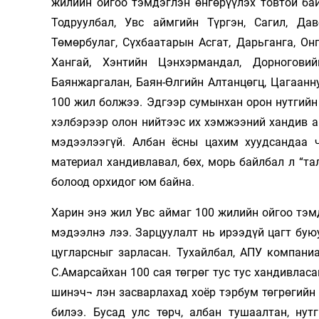
жилийн ойгоо тэмдэглэн өнгөрүүлэх товтой бай
Тодруулбал, Увс аймгийн Түргэн, Сагил, Да
Төмөрбулаг, Сүхбаатарын Асгат, Дарьганга, Он
Хангай, Хэнтийн Цэнхэрмандал, Дорногови
Баянжаргалан, Баян-Өлгийн Алтанцөгц, Цагаанн
100 жил болжээ. Эдгээр сумынхан орон нутгийн
хэлбэрээр олон нийтээс их хэмжээний хандив ав
мэдээлээгүй. Албан ёсны цахим хуудсандаа 
материал хандивлавал, бөх, морь байлбал л “т
болоод орхидог юм байна.
Харин энэ жил Увс аймаг 100 жилийн ойгоо тэм
мэдээлнэ лээ. Зарцуулалт нь ирээдүй цагт бую
цугларсныг зарласан. Тухайлбал, АПУ компаниа
С.Амарсайхан 100 сая төгрөг тус тус хандивлас
шинэч¬ лэн засварлахад хоёр тэрбум төгрөгийн 
билээ. Бусад улс төрч, албан тушаалтан, нут