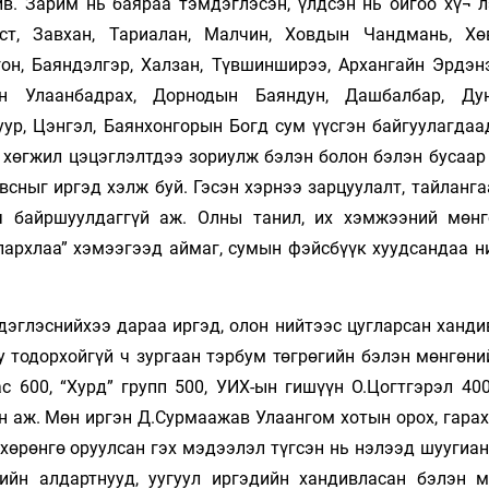
в. Зарим нь баяраа тэмдэглэсэн, үлдсэн нь ойгоо хү¬ л
вст, Завхан, Тариалан, Малчин, Ховдын Чандмань, Хө
гон, Баяндэлгэр, Халзан, Түвшинширээ, Архангайн Эрдэн
йн Улаанбадрах, Дорнодын Баяндун, Дашбалбар, Дун
уур, Цэнгэл, Баянхонгорын Богд сум үүсгэн байгуулагдаа
 хөгжил цэцэглэлтдээ зориулж бэлэн болон бэлэн бусаар 
сныг иргэд хэлж буй. Гэсэн хэрнээ зарцуулалт, тайланга
ч байршуулдаггүй аж. Олны танил, их хэмжээний мөнг
алархлаа” хэмээгээд аймаг, сумын фэйсбүүк хуудсандаа н
дэглэснийхээ дараа иргэд, олон нийтээс цугларсан ханди
у тодорхойгүй ч зургаан тэрбум төгрөгийн бэлэн мөнгөни
с 600, “Хурд” групп 500, УИХ-ын гишүүн О.Цогтгэрэл 400
ан аж. Мөн иргэн Д.Сурмаажав Улаангом хотын орох, гара
хөрөнгө оруулсан гэх мэдээлэл түгсэн нь нэлээд шуугиан
гийн алдартнууд, уугуул иргэдийн хандивласан бэлэн м