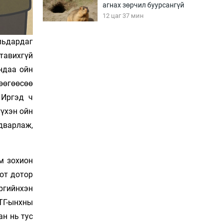
агнах зөрчил буурсангүй
12 цаг 37 мин
амьдардаг
Х.Улам-Өрнөх байр
 тавихгүй
урагшилж, долоод
жагсжээ
ндаа ойн
13 цаг 7 мин
өөгөөсөө
 Иргэд ч
Ж.Лхагвабат өсвөр
үеийнхний ДАШТ-ийг
үүхэн ойн
дэнсэлнэ
лдварлаж,
13 цаг 37 мин
Иран тэсэж үлдсэн ч
м зохион
удаан хугацаанд хүнд
үеийг туулна
хот дотор
14 цаг 7 мин
ргийнхэн
АТГ-ынхны
Боловсролын зээлийн
сангаар гадаадад
ан нь тус