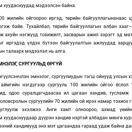
м хуудаснуудад мэдээлсэн байна.
0 жилийн ойгоороо иргэд, төрийн байгууллагынхнаас ц
гэж байв. Тухайлбал, төрийн байгууллагын албан хааг¬
аж ахуйн нэгжүүд тохижилт, засварын ажил зэрэгт эд ма
ыг иргэдэд үлдэх бүтээн байгуулалтын ажлуудад зарцу
ын талаарх мэдээлэл нь алга.
МНЭЛЭГ, СУРГУУЛЬД ӨРГҮЙ
 өгүүлсэнчлэн эмнэлэг, сургуулиудын тэгш ойнууд улсын 
аймгийн нэгдүгээр сургууль 100 жилийн ойгоо ёслол 
чид, одоо суралцагчдаасаа ил цагаан хандив, тусламж 
оловсролын сургуулийн 70 жилийн ой ирэх намар тохиох г
цуглуулж эхэлжээ. Анги хамт олноороо, ахмад үеийн
им хуудаснуудаар дүүрэн хандив нэртэй албадан мөнгө ху
ээний хандивууд энэ мэт цагаандаа гараад удаж байна да