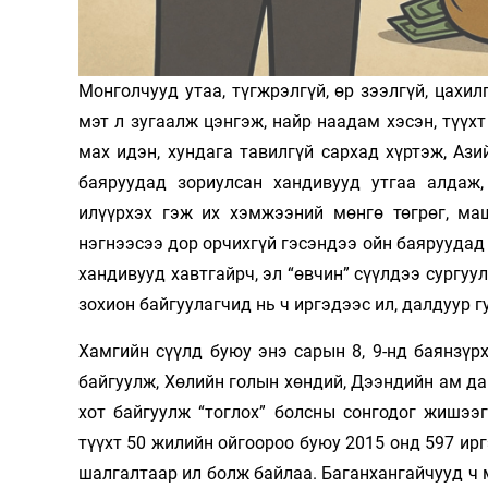
Олимп 2024
Монголчууд утаа, түгжрэлгүй, өр зээлгүй, цахил
мэт л зугаалж цэнгэж, найр наадам хэсэн, түүхт
мах идэн, хундага тавилгүй сархад хүртэж, Аз
баяруудад зориулсан хандивууд утгаа алдаж,
илүүрхэх гэж их хэмжээний мөнгө төгрөг, ма
нэгнээсээ дор орчихгүй гэсэндээ ойн баяруудад 
хандивууд хавтгайрч, эл “өвчин” сүүлдээ сургуу
зохион байгуулагчид нь ч иргэдээс ил, далдуур г
Хамгийн сүүлд буюу энэ сарын 8, 9-нд баянзүр
байгуулж, Хөлийн голын хөндий, Дээндийн ам дам
хот байгуулж “тоглох” болсны сонгодог жишээ
түүхт 50 жилийн ойгоороо буюу 2015 онд 597 ирг
шалгалтаар ил болж байлаа. Баганхангайчууд ч м