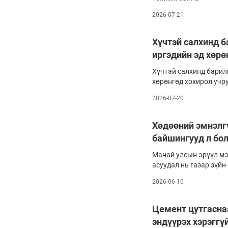
2026-07-21
Хүчтэй салхинд 
иргэдийн эд хөрө
Хүчтэй салхинд барил
хөрөнгөд хохирол учр
2026-07-20
Хөдөөний эмнэлгү
байшингууд л бо
Манай улсын эрүүл мэ
асуудал нь газар зүйн
Тэр дундаа орон нутги
2026-06-10
төхөөрөмж, орчин нөх
хүний нөөцийн дутагд
нийслэлийг зорихоос ө
Цемент цутгаснаа
гунигтай. ЭМЯ, үе үеи
эндүүрэх хэрэггү
бодлого огтоос хэрэг