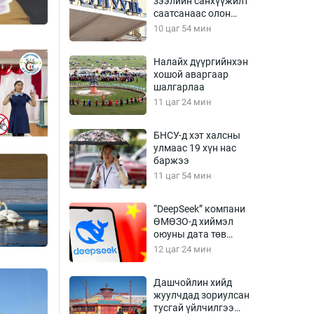
зээлийн санхүүжилт
Урлагтай яриа
саатсанаас олон
өрчил
оюутан төлбөрийн
10 цаг 54 мин
дарамтад оров
энд-Эрхэм баян
Налайх дүүргийнхэн
хошой аваргаар
шалгарлаа
11 цаг 24 мин
хүний үг
БНСУ-д хэт халсны
улмаас 19 хүн нас
баржээ
11 цаг 54 мин
ага
Бусад
Фото
“DeepSeek” компани
ӨМӨЗО-д хиймэл
сурвалжлагч
Видео
оюуны дата төв
Инфографик
байгуулахаар
12 цаг 24 мин
төлөвлөж байна
Санал асуулга
Дашчойлин хийд
жуулчдад зориулсан
тусгай үйлчилгээ