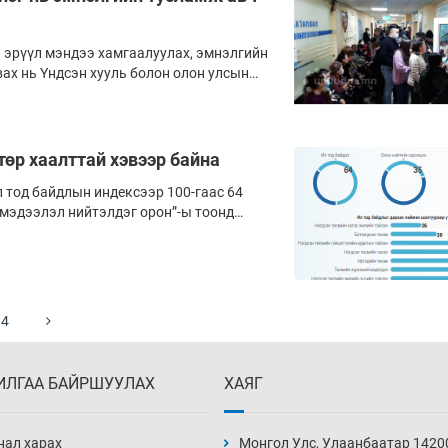
 эрүүл мэндээ хам­гаалуулах, эмнэлгийн
вах нь Үндсэн хууль болон олон улсын
алгаажсан суурь эрхийн нэг билээ. Гэвч
 эл эрхээ ижил тэгш, чанартай,
 эдэлж чадахгүй байна.
 төр хаалттай хэвээр байна
л тод байдлын индексээр 100-гаас 64
 мэдээлэл нийтэлдэг орон”-ы тоонд
тийн оролцооны түвшин ердөө 35 оноотой
бэл, төр төсвийн баримт бичгээ
гээдэг болсон ч төсөл боловсруулах,
г үйл явцад иргэдийн оролцоо улам
4
ИЛГАА БАЙРШУУЛАХ
ХАЯГ
нал харах
Монгол Улс, Улаанбаатар 1420