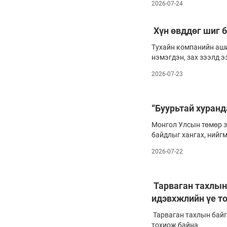
2026-07-24
Хүн өвддөг шиг б
Тухайн компанийн аши
нэмэгдэн, зах зээлд э
ажилтнууд нь ажлааса
2026-07-23
больж, шинэ санаа гар
нэгээрээ “үүрээ орхин
салбартаа амжилттай,
“Буурьтай хуранд
өрөөсгөл аж.
Монгол Улсын төмөр з
байдлыг хангах, нийг
өмнөх нийгмийн салшг
2026-07-22
социализмын он жилүү
амин сүнс, цэрэг, стр
тэтгэгч чухал жим ба
Тарваган тахлын
идэвхжлийн үе т
Тарваган тахлын бай
тохиож байна