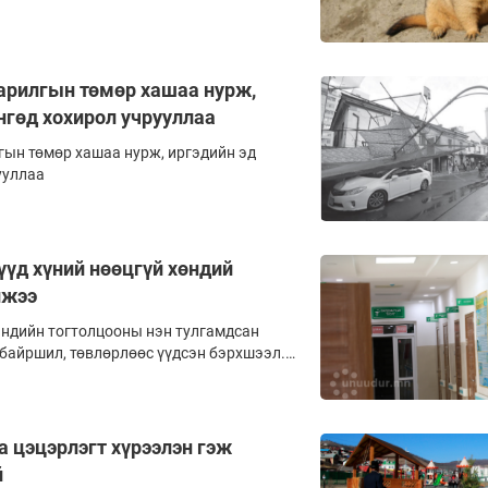
барилгын төмөр хашаа нурж,
нгөд хохирол учрууллаа
гын төмөр хашаа нурж, иргэдийн эд
ууллаа
үд хүний нөөцгүй хөндий
лжээ
ндийн тогтолцооны нэн тулгамдсан
 байршил, төвлөрлөөс үүдсэн бэрхшээл.
йн эмнэлгүүд одоо болтол тоног
цөл муутайн дээр нарийн мэргэжлийн
алд орчхоод байна. Үүнээс болоод иргэд
өр сонголтгүй хэвээр байгаа нь
 цэцэрлэгт хүрээлэн гэж
йн сайд нарынх нь төвлөрлийг сааруулах
й
жихгүй байгааг Хүний эрхийн үндэсний