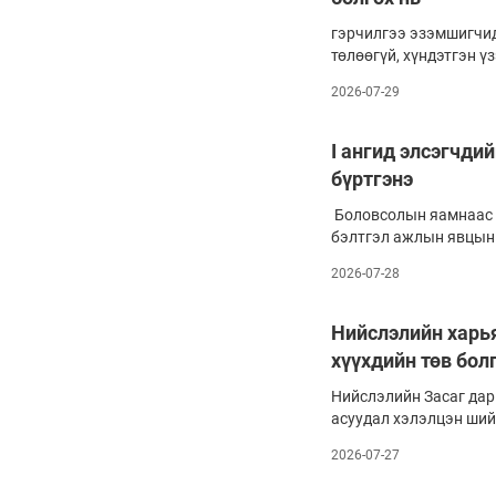
Олимп 2024
гэрчилгээ эзэмшигчид
төлөөгүй, хүндэтгэн ү
ашиглаагүй байжээ. И
2026-07-29
нийт 275 хуулийн этгэ
эрхийн гэрчилгээг хү
эрхийн гэрчилгээг цу
I ангид элсэгчди
ерөнхий хуулийн 26.1,
бүртгэнэ
тайлбараа албан бичг
дотор Хамгаалалтын 
Боловсолын яамнаас 
мэдэгдсэн байна.
бэлтгэл ажлын явцын 
буурсантай холбоотой
2026-07-28
боловсролын сургуули
онуудынхаас 10 мянга
бүртгэлийг улсын хэм
Нийслэлийн харь
гаар зохион байгуулах
хүүхдийн төв бол
Нийслэлийн Засаг дар
асуудал хэлэлцэн ший
хотод төрийн өмчийн 1
2026-07-27
хэрэгжүүлж буй аж. Тэ
бэлтгэдэг бол 42 нь т