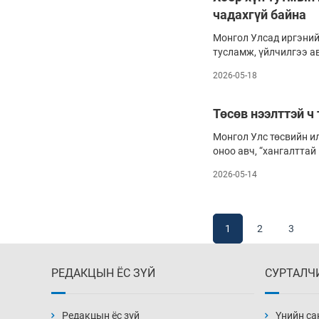
чадахгүй байна
Монгол Улсад иргэний
тусламж, үйлчилгээ а
гэрээ, конвенцоор бат
2026-05-18
бодит нөхцөлд нийтээр
хүртээмжтэй байдлаар
Төсөв нээлттэй ч
Монгол Улс төсвийн и
оноо авч, “хангалттай
оржээ. Гэвч олон ний
2026-05-14
байгаа юм. Өөрөөр хэл
тодорхой хэмжээнд тү
зарцуулах, хянах зэрэ
алсарсаар байгаа аж.
1
2
3
РЕДАКЦЫН ЁС ЗҮЙ
СУРТАЛЧ
Редакцын ёс зүй
Үнийн са