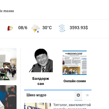
йн төлөө
08/6
30°C
3593.93
$
Соёл урлаг
ой хөгжлийн зорилго -
Сонгодог урлаг
Ардын урлаг
Дүрслэх урлаг
Балдорж
Өв соёл
Онлaйн сонин
сан
таг
Кино урлаг
 орчин
Шинэ мэдээ
Цирк
ол
Рок поп, хип хоп
Тэтгэлэг, хөнгөлөлттэй
энд