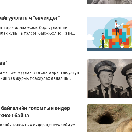
айгууллага ч “өвчилдөг”
г тэр жилдээ өсөж, борлуулалт нь
злэх хувь нь тэлсэн байж болно. Гэвч
а халширч, удирдлагадаа итгэхээ
гахаас эмээн, чадварлаг хүмүүс нь нэг
 нисэж” байгаа бол тухайн байгууллагыг
 өрсөлдөх чадвартай гэж дүгнэх нь
аа”
амыг хөгжүүлэх, хил хязгаарын аюулгүй
мийн хэв журмыг сахиулах явдал нь
үй хэсэг байлаа. Тодруулбал,
дэд төмөр зам нь улсын эдийн засгийн
атегийн онцгой бүс, ард түмний амьдралыг
йсан юм.
 байгалийн голомтын өндөр
охиож байна
галийн голомтын өндөр идэвхжлийн үе