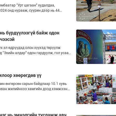
хан ил болгов.
мбаатар “Урт цагаан” худалдаа,
024 онд нурааж, суурин дээр нь 44
оохон ширхэг модтой, цементэн талбай
ээлэн” байгуулж, нийслэлчүүдийг
ар хэдэн мод нэмж суулган,
бүтээн байгуулалт нь дуусав бололтой,
нь бүрдүүлээгүй байж одон
уулж буй ажил алга.
чээсэй
х эл өдрүүдэд олон хүүхэд төрүүлж
 “Эхийн алдар” одон гардуулж, гол усаар
л хөөр болцгоож байна. Жил бүрийн энэ
 олон хүүхэд төрүүлж өсгөсөн эхчүүдэд I,
эж, төв талбайд дэвссэн улаан хивсэн
аршуулдаг уламжлалтай. Одон гардуулах
лоор хөөрөгдөв үү
антай хийхээс ч аргагүй юм. Учир нь
н өнгөрсөн сарын байдлаар 10.1 хувь
өсгөх, олон хүүхэдтэй гэр бүл, төрөлтийг
урван жилийнхээ хамгийн дээд хэмжээнд
с өөр байхгүй.
статистикийн хороо (ҮСХ)-ноос
нэг нь эмнэлгийн тусламж авч