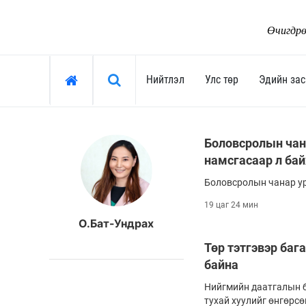
Өчигдрө
Хайх »
Нийтлэл
Улс төр
Эдийн зас
Нийтлэл
Улс төр
Боловсролын чан
намсгасаар л бай
Тоймчийн үг
Ерөнхийлөгч
Боловсролын чанар ур
Өнөөдрийн сэдэв
Засгийн газар
Арай ч дээ
Улсын их хурал
19 цаг 24 мин
О.Бат-Ундрах
Тэрслүү үг
Сөрөг хүчин
Төр тэтгэвэр баг
Өнөөдрийн трендүүд
Нам, хөдөлгөөн
байна
Монгол-Ньюс 25 жил
"Тамхины цэг"
Нийгмийн даатгалын б
Сонгууль-2024
тухай хуулийг өнгөрсө