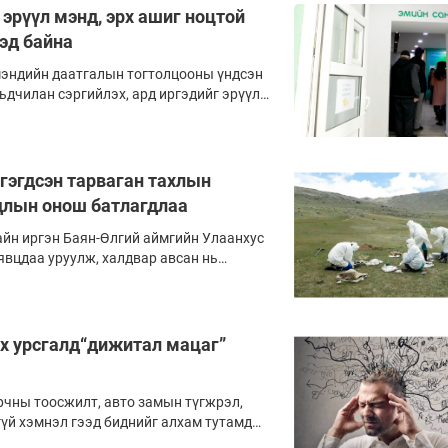
н хувийнхныг царайчилж байгааг
 эрүүл мэнд, эрх ашиг ноцтой
мд ерөнхий боловсролын сургууль,
эд байна
чанартай бүтээгдэхүүнээр тасралтгүй
 эл асуудлыг шийдвэрлэх чиг үүрэг бүхий
мэндийн даатгалын тогтолцооны үндсэн
ээ.
ьдчилан сэргийлэх, ард иргэдийг эрүүл
хүүгийн дарамтад орохоос хамгаалах
а архаг, суурь өвчтэй, байнгын эм уудаг
галын хөнгөлөлт нь тэдний санхүүгийн
огсохгүй амьдралын чанараа хадгалах
гэгдсэн тарваган тахлын
сэг билээ. Гэтэл Эрүүл мэндийн сайдын
длын онош батлагдлаа
арын 13-ны А/176 тоот тушаалаар
ай эмийн XI жагсаалтыг шинэчлэн
айн иргэн Баян-Өлгий аймгийн Улаанхус
лон жилийн турш хэрэглэж ирсэн
явцдаа уруулж, халдвар авсан нь
байна.
 нь тарваган тахлын байгалийн голомтын
гөөд Алтай таван богд чиглэлийн аялал
 гэдгээрээ онцлогтой.
их урсгалд“дижитал мацаг”
орчны тоосжилт, авто замын түгжрэл,
үй хэмнэл гээд биднийг алхам тутамд
“отож” байдаг.