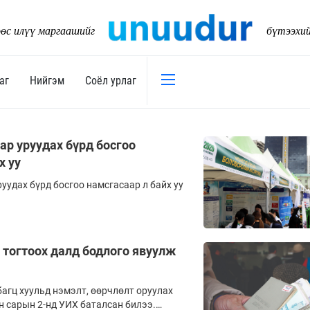
өс илүү маргаашийг
бүтээхи
аг
Нийгэм
Соёл урлаг
Эдийн засаг
Нийгэм
ар уруудах бүрд босгоо
х уу
Төсөв
Тогтворт
17
уудах бүрд босгоо намсгасаар л байх уу
Уул уурхай
Танилц
Хөрөнгийн зах зээл
Нийслэл
Банк санхүү
Орон ну
а тогтоох далд бодлого явуулж
Хөдөө аж ахуй
Байгаль
Дэд бүтэц
Боловср
агц хуульд нэмэлт, өөрчлөлт оруулах
Бизнес
н сарын 2-нд УИХ баталсан билээ.
Эрүүл м