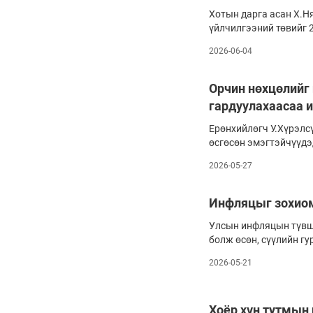
комисс (ХЭҮК)-оос сая
Хотын дарга асан Х.Ня
үйлчилгээний төвийг 2
тэрбум төгрөгөөр дол
2026-06-04
бүхий “цэцэрлэгт хүр
доромжилсон. Энэ хав
зүлэгжүүлсэн болоод 
Орчин нөхцөлийг 
одоогоор хийж, тохиж
гардуулахаасаа и
Ерөнхийлөгч У.Хүрэлсү
өсгөсөн эмэгтэйчүүдэд
л нэг найр наадам, хө
2026-05-27
үеэр дөрөв ба түүнээс
II зэргийн одон хүртэ
дээгүүр алхуулж, алд
Инфляцыг зохиом
ёслолыг ийн сүр дуули
Улсын инфляцын түвши
манай улсад хүн амаа 
болж өсөн, сүүлийн г
дэмжих бодлого үүнээ
хүрээд буйг Үндэсний 
2026-05-21
мэдээллээ.
Хоёр хүн тутмын 