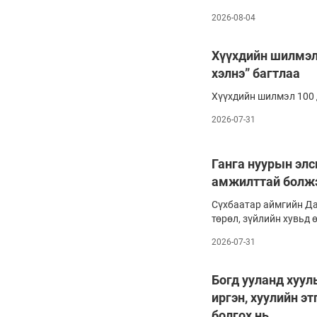
126-гийн НЭГ
Засгийн газар “Чөлөө
2026-08-04
хуулийн өөрчлөлтийг 
Баталсных нь дараа т
“Нийгмийн даатгалын 
Хүүхдийн шилмэл
настны орлогыг нэмэг
хэлнэ” багтлаа
тэтгэврийн тогтолцоо
амбицтай тодорхойло
Хүүхдийн шилмэл 100 
2026-07-31
Ганга нуурын элс
Ертөнц
Спорт
амжилттай болж
Нийгэм
Бөх
Сүхбаатар аймгийн Да
төрөл, зүйлийн хувьд
Техник технологи
Сагсан бөмбөг
өлгий, коридор болсон
2026-07-31
одоогоос 10-аад жили
Шинжлэх ухаан
Хөлбөмбөг
Сонин хачин
Олимпын төрөл
Богд ууланд хуул
Дэлхийн монгол
Тулааны спорт
иргэн, хуулийн эт
болгох нь
Олимпын бус төр