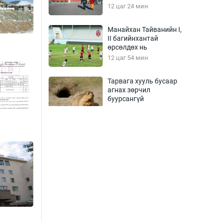
үзүүлж эхэлжээ
12 цаг 24 мин
Манайхан Тайванийн I,
II багийнхантай
өрсөлдөх нь
12 цаг 54 мин
Тарвага хууль бусаар
агнах зөрчил
буурсангүй
13 цаг 24 мин
Х.Улам-Өрнөх байр
урагшилж, долоод
жагсжээ
13 цаг 54 мин
Ж.Лхагвабат өсвөр
үеийнхний ДАШТ-ийг
дэнсэлнэ
14 цаг 24 мин