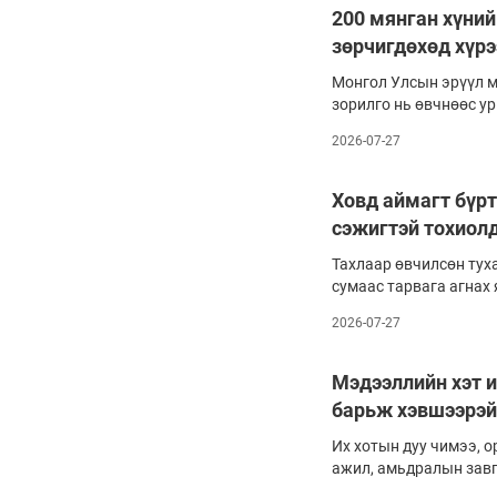
дутагдалтайгаас үүдэ
200 мянган хүний
албаныхан хэлсэн. Ий
зөрчигдөхөд хүрэ
цэцэрлэгийг хүнсний 
хангах, тулгамдаж буй
Монгол Улсын эрүүл 
ажлын хэсэг байгуулж
зорилго нь өвчнөөс ур
мэндээс үүдэлтэй сан
2026-07-27
явдал байдаг. Ялангуя
хүмүүсийн хувьд даат
ачааллыг үүрэлцээд з
Ховд аймагт бүрт
боломжийнх нь нэг хэ
сэжигтэй тохиол
2026 оны тавдугаар с
Зайлшгүй шаардлагат
Тахлаар өвчилсөн тух
батлахдаа иргэдийн о
сумаас тарвага агнах 
цөөнгүй эмийг хассан 
тогтоогджээ. Тус сум
2026-07-27
өндөр идэвхжилтэй бө
жуулчлалын бүс нутаг
Мэдээллийн хэт 
барьж хэвшээрэй
Их хотын дуу чимээ, 
ажил, амьдралын завг
стресс, уур бухимдал 