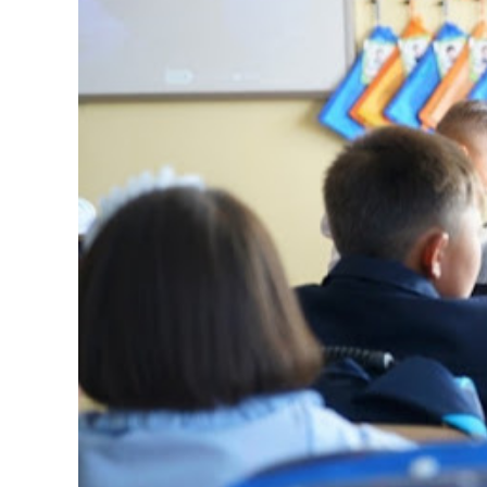
126-гийн НЭГ
Ертөнц
Спорт
Нийгэм
Бөх
Техник технологи
Сагсан бөмбөг
Шинжлэх ухаан
Хөлбөмбөг
Сонин хачин
Олимпын төрөл
Дэлхийн монгол
Тулааны спорт
Олимпын бус төр