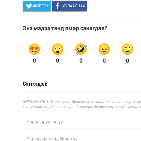
ЖИРГЭХ
ХУВААЛЦАХ
Энэ мэдээ танд ямар санагдав?
0
0
0
0
0
Сэтгэгдэл:
АНХААРУУЛГА: Уншигчдын бичсэн сэтгэгдэлд unuudur.mn хариуцла
хязгаарласан тул Та сэтгэгдэл бичихдээ бусдын эрх ашгийг хүндэтг