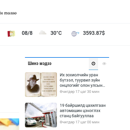
йн төлөө
08/8
30°C
3593.87
$
Соёл урлаг
Шинэ мэдээ
ой хөгжлийн зорилго -
Сонгодог урлаг
Их зохиолчийн уран
Ардын урлаг
бүтээл, туурвил зүйн
онцлогийг олон улсын
Дүрслэх урлаг
судлаачид хэлэлцлээ
Өчигдөр 17 цаг 30 мин
Өв соёл
таг
Кино урлаг
19 байршилд цахилгаан
автомашин цэнэглэх
 орчин
Цирк
станц байгууллаа
ол
Өчигдөр 17 цаг 00 мин
Рок поп, хип хоп
энд