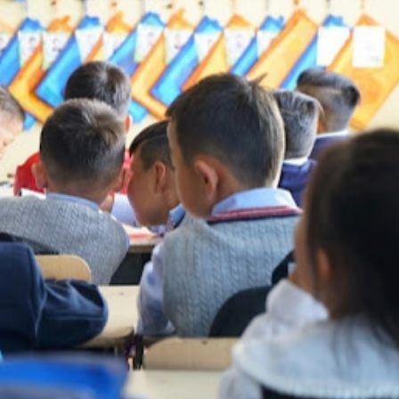
Ханш
Хэрэг з
Эрэлттэй мэдээ
Эрүүл м
Хууль ёс
Хүмүүс
Албаны 
Бусад
Life style
Ярилцл
Зөвлөгөө
Хоймор
Өнөөдрийн тухай
Уншигч-
өл