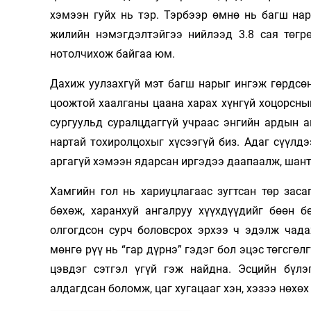
хэмээн гуйх нь тэр. Тэрбээр өмнө нь багш нар
жилийн нэмэгдэлтэйгээ нийлээд 3.8 сая төгр
нотолчихож байгаа юм.
Дахиж уулзахгүй мэт багш нарыг ингэж гөрдсөн
цоожтой хаалганы цаана харах хүнгүй хоцорсныг
сургуульд суралцдаггүй учраас энгийн ардын 
нартай тохиролцохыг хүсээгүй биз. Адаг сүүлд
аргагүй хэмээн ядарсан иргэдээ даапаалж, шант
Хамгийн гол нь хариуцлагаас зугтсан төр зас
бөхөж, харанхуй ангалруу хүүхдүүдийг бөөн б
олгогдсон сурч боловсрох эрхээ ч эдэлж чада
мөнгө рүү нь “гар дүрнэ” гэдэг бол эцэс төгсгө
цэвдэг сэтгэл үгүй гэж найдна. Эсцийн бүлэг
алдагдсан боломж, цаг хугацааг хэн, хэзээ нөхөх