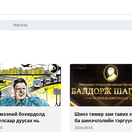
Илгээх
төмөр зам тавих хүсэл
Ашгийг нь хүртдэг шигэ
нэчлэлийн тэргүүний
рашаанаа тордъё
05
2026-08-05