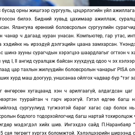
с бусад орны жишгээр сургууль, цэцэрлэгийн үйл ажиллаг
тоосон билээ. Бидний хувьд цахимаар ажиллаж, суралц
асан. Ялангуяа ерөнхий боловсролын сургуулийн сурагчи
 чанар ч дагаад нуран унасан. Компьютер, гар утас, инт
а хэдийнх нь ирээдүй дэлгэцийн цаана замхарсан. Үнэнд
дас шинэ зууны сурагчдын хэрэгцээ шаардлагыг огтхон ч х
ед I, II ангид суралцаж байсан хүүхдүүд одоо ч эх хэлээ
шлаад цар тахлын жилүүдийн боловсролын чанарыг PISA ол
ших хурд маш доогуур, уншсанаа ойлгох чадвар бүр “тэг за
 өнгөрсөн хугацаанд хэн ч арилгаагүй, алдагдсан цаг 
эвэртэн туурайтан ч гарч ирээгүй. Гэтэл өдгөө багш 
нийлээд сургуулиуд түгжээтэй бараг хагас сар болох нь
всролын бодлого тодорхойлогчид багш нартай тохиролцож 
игдөр мэдэгдэл хийх шив. Ингэхдээ сайд П.Наранбаяр 
.5 сая төгрөгт хүргэх боломжтой. Хэлэлцээрийн ширээнд 