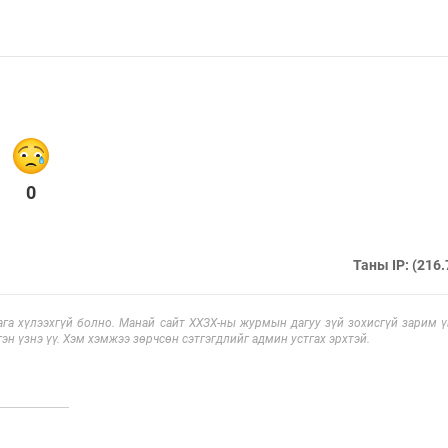
0
Таны IP: (216.
га хүлээхгүй болно. Манай сайт ХХЗХ-ны журмын дагуу зүй зохисгүй зарим үг
эн үзнэ үү. Хэм хэмжээ зөрчсөн сэтгэгдлийг админ устгах эрхтэй.