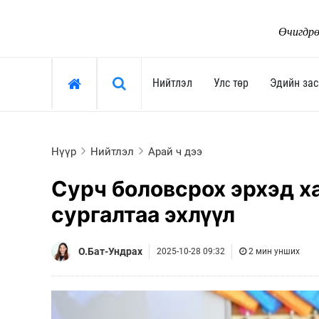
Өчигдрө
Хайх »
Нийтлэл
Улс төр
Эдийн зас
Нийтлэл
Улс төр
Нүүр
Нийтлэл
Арай ч дээ
Тоймчийн үг
Ерөнхийлөгч
Сурч боловсрох эрхэд х
Өнөөдрийн сэдэв
Засгийн газар
сургалтаа эхлүүл
Арай ч дээ
Улсын их хурал
Тэрслүү үг
Сөрөг хүчин
О.Бат-Ундрах
2025-10-28 09:32
2 мин унших
Өнөөдрийн трендүүд
Нам, хөдөлгөөн
Монгол-Ньюс 25 жил
"Тамхины цэг"
Сонгууль-2024