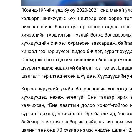
Олимп 2024
“Ковид-19”-ийн үед буюу 2020-2021 онд манай ул
хэлбэрт шилжүүлж, бүх нийтээр хөл хорио тог
ойлголт шинэ байсантултэр хэрээр алдаа гарг
хичээлийн туршилтын туулай болж, боловсролын
хүүхдүүдийн хичээл бүрмөсөн завсардаж, байга
хичээл гэх нэр зүүсэн видео бичлэг, зурагт хуу
Оромдож орсон цахим хичээлийн балгаар тухайн ү
дүүрэн уншиж чадахгүй байгааг юу гэх вэ. Цаа
шалгалт гэрчлээд өгсөн шүү дээ. Хүүхдүүдийн ун
Коронавирусний үеийн боловсролын хоцрогдлыг
хүүхдүүдэд нөхөж өгөөгүй. Энэ талаар ярих 
хаячихсан, “Бие даалтын долоо хоног”-тойгоо 
сургалт дахиад л тасарлаа. Эрх баригчид, боло
байсаар эцэстээ салбарын сайд нь нэг юм өч
цалинг энэ онд 70 хувиар нэмж, үндсэн цалинг 2