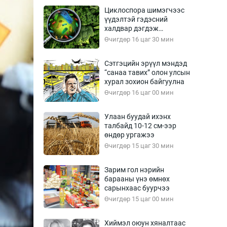
Урлагтай яриа
Циклоспора шимэгчээс
өрчил
үүдэлтэй гэдэсний
халдвар дэгдэж
энд-Эрхэм баян
болзошгүй
Өчигдөр 16 цаг 30 мин
Сэтгэцийн эрүүл мэндэд
“санаа тавих” олон улсын
хүний үг
хурал зохион байгуулна
Өчигдөр 16 цаг 00 мин
Улаан буудай ихэнх
талбайд 10-12 см-ээр
ага
Бусад
өндөр ургажээ
Өчигдөр 15 цаг 30 мин
Фото
сурвалжлагч
Видео
Зарим гол нэрийн
Инфографик
барааны үнэ өмнөх
сарынхаас буурчээ
Санал асуулга
Өчигдөр 15 цаг 00 мин
Хиймэл оюун хяналтаас