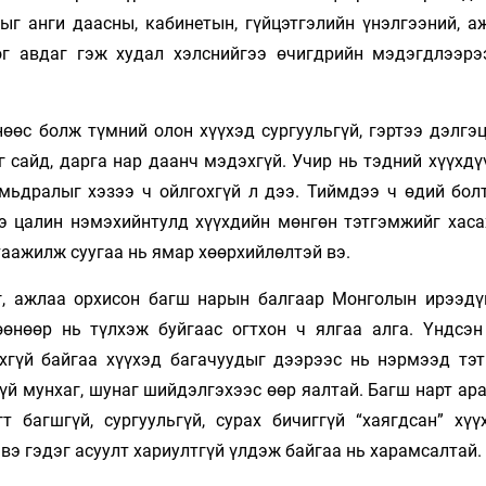
ыг анги даасны, кабинетын, гүйцэтгэлийн үнэлгээний, а
өг авдаг гэж худал хэлснийгээ өчигдрийн мэдэгдлээрэ
өөс болж түмний олон хүүхэд сургуульгүй, гэртээ дэлгэц
 сайд, дарга нар даанч мэдэхгүй. Учир нь тэдний хүүхдү
амьдралыг хэзээ ч ойлгохгүй л дээ. Тиймдээ ч өдий бол
ээ цалин нэмэхийнтулд хүүхдийн мөнгөн тэтгэмжийг хаса
аажилж суугаа нь ямар хөөрхийлөлтэй вэ.
аг, ажлаа орхисон багш нарын балгаар Монголын ирээдү
өөнөөр нь түлхэж буйгаас огтхон ч ялгаа алга. Үндсэн
хгүй байгаа хүүхэд багачуудыг дээрээс нь нэрмээд тэ
лгүй мунхаг, шунаг шийдэлгэхээс өөр яалтай. Багш нарт ар
т багшгүй, сургуульгүй, сурах бичиггүй “хаягдсан” хүү
 вэ гэдэг асуулт хариултгүй үлдэж байгаа нь харамсалтай.