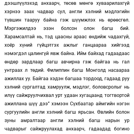
дээшлүүлэхэд анхаарч, төсөв мөнгө хуваарилахгүй
хэрнээ заах чадвар сул, англи хэлний мэдлэгийн
түвшин тааруу байна гэж шүүмжлэх нь өрөөсгөл.
Мэргэжилдээ эзэн болсон олон багш бий.
Харамсалтай нь, тэд цаасны араас өндийж чадахгүй,
хоёр хүний гүйцэтгэх ажлыг ганцаараа хийгээд
нэмэгдэл цалингүй явж байна. Ийм байхад гадаадаас
өндөр зардлаар багш авчирна гэж байгаа нь гал
унтраах л төдий. Филиппин багш Монголд насаараа
ажиллах уу. Байгаа хэдэн багшаа тордоод, гадаад руу
хэлний сургалтад хамруулж, мэдлэг, боловсролыг нь
илүү сайжруулчихвал урт удаан хугацаанд тогтвортой
ажиллана шүү дээ” хэмээн Сүхбаатар аймгийн нэгэн
сургуулийн англи хэлний багш ярьсан. Өвлийн болон
зуны амралтаар англи хэлний багш нарын ур
чадварыг сайжруулахад анхаарч, гадаадад богино