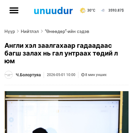
30°C
3593.87
$
Нүүр
Нийтлэл
“Өнөөдөр”-ийн сэдэв
Англи хэл заалгахаар гадаадаас
багш залах нь гал унтраах төдий л
юм
Ч.Болортуяа
2026-05-01 10:00
8 мин унших