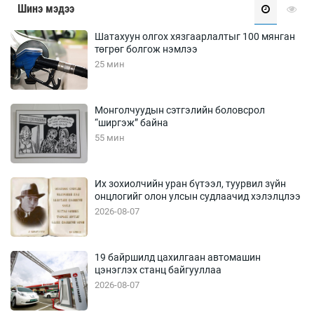
Шинэ мэдээ
Шатахуун олгох хязгаарлалтыг 100 мянган
төгрөг болгож нэмлээ
25 мин
Монголчуудын сэтгэлийн боловсрол
“ширгэж” байна
55 мин
Их зохиолчийн уран бүтээл, туурвил зүйн
онцлогийг олон улсын судлаачид хэлэлцлээ
2026-08-07
19 байршилд цахилгаан автомашин
цэнэглэх станц байгууллаа
2026-08-07