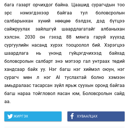
бага газарт орчихдог байна. Цаашид сурагчдын тоо
эрс нэмэгдэхээр байгаа тул боловсролын
салбарынхан хүний нөөцөө бэлдэх, дэд бүтцээ
сайжруулах зайлшгүй шаардлагатайг албаныхан
хэлсэн. 2030 он гэхэд 88 мянга гаруй хүүхэд
сургуулийн насанд хүрэх тооцоолол бий. Хэрэгцээ
шаардлага нь үнэнд гүйцэгдчихээд байхад
боловсролын салбарт энэ мэтээр гал унтраах төдий
хандсаар байх уу. Нэг багш нэг хиймэл оюун, нэг
сурагч мөн л нэг AI туслахтай болно хэмээн
амьдралаас тасарсан зүйл ярьж суухын оронд байгаа
багш нараа тойгловол яасан юм, Боловсролын сайд
аа.
ЖИРГЭХ
ХУВААЛЦАХ