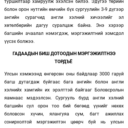
туршилтаар хамруулж эхэлсэн билээ. Эдүгээ төрийн
болон орон нутгийн өмчийн бүх сур­гуу­лийн 3-9 дүгээр
ангийн сурагчид англи хэлний хи­чээ­лийг эл
хөтөлбөрийн дагуу суралцаж байна. Энэ хэрээр
багшийн ачаалал нэмэгдэж, мэргэжилтний хомс­дол
үүсэх бол­жээ.
ГАДААДЫН БИШ ДОТООДЫН МЭРГЭЖИЛТНЭЭ
ТОРДЪЁ
Улсын хэмжээнд өнгөрсөн оны байдлаар 3000 гаруй
багш дутагдаж буйгаас бага ангийн болон англи
хэлнийх хамгийн их эрэлттэй байгааг Боловсролын
яамнаас мэдээлсэн. Сургууль бүрд англи хэлний
багшийн сул орон тоо бий бөгөөд үүнийг нөхөх
боловсон хүчин, ялангуяа сум, багт ажиллах
сонирхолтой мэргэжилтэн цөөрч буй нь улсын