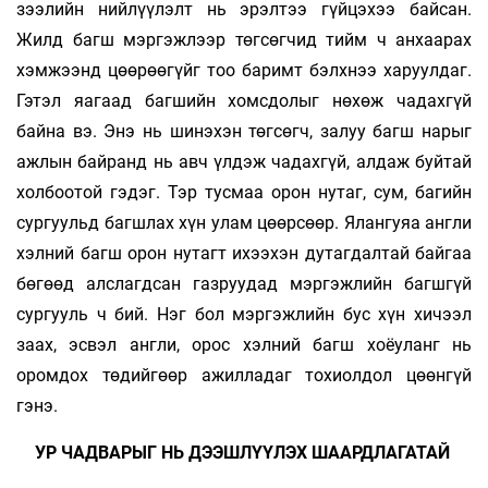
зээлийн нийлүүлэлт нь эрэлтээ гүйцэхээ байсан.
Жилд багш мэргэжлээр төгсөгчид тийм ч анхаарах
хэмжээнд цөөрөөгүйг тоо баримт бэлхнээ харуулдаг.
Гэтэл яагаад багшийн хомсдолыг нөхөж чадахгүй
байна вэ. Энэ нь шинэхэн төгсөгч, залуу багш нарыг
ажлын байранд нь авч үлдэж чадахгүй, алдаж буйтай
холбоотой гэдэг. Тэр тусмаа орон нутаг, сум, багийн
сургуульд багшлах хүн улам цөөрсөөр. Ялангуяа англи
хэлний багш орон нутагт ихээхэн дутагдалтай байгаа
бөгөөд алслагдсан газруудад мэргэжлийн багшгүй
сургууль ч бий. Нэг бол мэргэжлийн бус хүн хичээл
заах, эсвэл англи, орос хэлний багш хоёуланг нь
оромдох төдийгөөр ажилладаг тохиолдол цөөнгүй
гэнэ.
УР ЧАДВАРЫГ НЬ ДЭЭШЛҮҮЛЭХ ШААРДЛАГАТАЙ