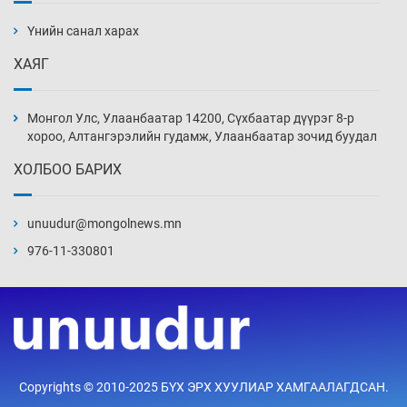
2026-08-07
Үнийн санал харах
ХАЯГ
Эмэгтэйчүүд Бээжин, эрэгтэйчүүд Японд
бэлтгэл базаахаар хилийн дээс алхлаа
Монгол Улс, Улаанбаатар 14200, Сүхбаатар дүүрэг 8-р
2026-08-07
хороо, Алтангэрэлийн гудамж, Улаанбаатар зочид буудал
ХОЛБОО БАРИХ
АНУ-ын Цэргийн кибер командлалаын
ажилтнууд амиа хорлох явдал эрс
нэмэгджээ
unuudur@mongolnews.mn
2026-08-07
976-11-330801
Монголын шигшээ Хонконгийн багийг ялж,
эхний хожлоо авлаа
2026-08-07
Техникийн өндөр үзүүлэлттэй агаарын хөлөг
Copyrights © 2010-2025 БҮХ ЭРХ ХУУЛИАР ХАМГААЛАГДСАН.
худалдан авах хүсэлтээ уламжлав