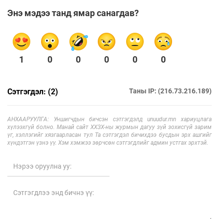
Энэ мэдээ танд ямар санагдав?
1
0
0
0
0
0
Сэтгэгдэл: (2)
Таны IP: (216.73.216.189)
АНХААРУУЛГА: Уншигчдын бичсэн сэтгэгдэлд unuudur.mn хариуцлага
хүлээхгүй болно. Манай сайт ХХЗХ-ны журмын дагуу зүй зохисгүй зарим
үг, хэллэгийг хязгаарласан тул Та сэтгэгдэл бичихдээ бусдын эрх ашгийг
хүндэтгэн үзнэ үү. Хэм хэмжээ зөрчсөн сэтгэгдлийг админ устгах эрхтэй.