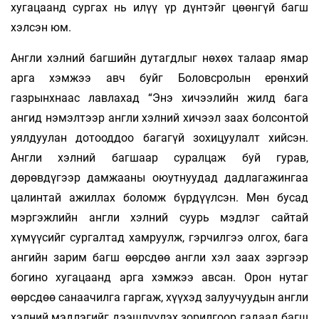
хугацаанд сургах нь илүү үр дүнтэйг цөөнгүй багш
хэлсэн юм.
Англи хэлний багшийн дутагдлыг нөхөх талаар ямар
арга хэмжээ авч буйг Боловсролын ерөнхий
газрынхнаас лавлахад “Энэ хичээлийн жилд бага
ангид нэмэлтээр англи хэлний хичээл заах болсонтой
уялдуулан дотооддоо багагүй зохицуулалт хийсэн.
Англи хэлний багшаар суралцаж буй гурав,
дөрөвдүгээр дамжааны оюутнуудад дадлагажингаа
цалинтай ажиллах боломж бүрдүүлсэн. Мөн бусад
мэргэжлийн англи хэлний суурь мэдлэг сайтай
хүмүүсийг сургалтад хамруулж, гэрчилгээ олгох, бага
ангийн зарим багш өөрсдөө англи хэл заах зэргээр
богино хугацаанд арга хэмжээ авсан. Орон нутаг
өөрсдөө санаачилга гаргаж, хүүхэд залуучуудын англи
хэлний мэдлэгийг дээшлүүлэх зорилгоор гадаад багш