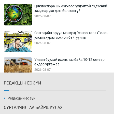
Циклоспора шимэгчээс үүдэлтэй гэдэсний
халдвар дэгдэж болзошгүй
2026-08-07
Сэтгэцийн эрүүл мэндэд “санаа тавих” олон
улсын хурал зохион байгуулна
2026-08-07
Улаан буудай ихэнх талбайд 10-12 см-ээр
өндөр ургажээ
2026-08-07
РЕДАКЦЫН ЁС ЗҮЙ
Зарим гол нэрийн барааны үнэ өмнөх
сарынхаас буурчээ
2026-08-07
Редакцын ёс зүй
СУРТАЛЧИЛГАА БАЙРШУУЛАХ
Хиймэл оюун хяналтаас гарч байна