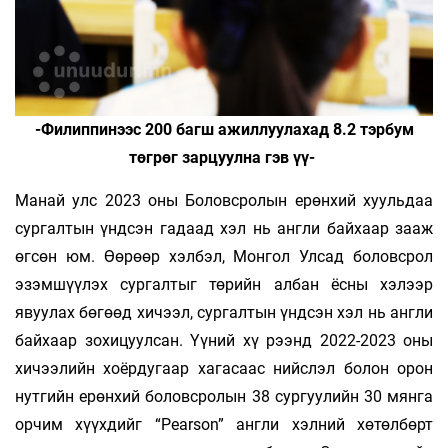
-Филиппинээс 200 багш ажиллуулахад 8.2 тэрбум
төгрөг зарцуулна гэв үү-
Манай улс 2023 оны Боловсролын ерөнхий хууль­даа
сургалтын үндсэн гадаад хэл нь анг­ли байхаар зааж
өг­сөн юм. Өөрөөр хэлбэл, Монгол Улсад боловсрол
эзэм­шүүлэх сургалтыг төрийн ал­бан ёсны хэлээр
явуу­лах бөгөөд хичээл, сургалтын үнд­сэн хэл нь англи
байхаар зохицуулсан. Үүний хү­ рээнд 2022-2023 оны
хичээлийн хоёрдугаар хагасаас нийс­лэл болон орон
нутгийн ерөнхий боловсролын 38 сур­гуулийн 30 мянга
орчим хүүхдийг “Pearson” англи хэл­ний хөтөлбөрт