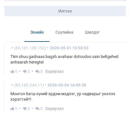
Илгээх
Эхнийх
Сүүлийнх
Шилдэг
(66.181.188.192)
2026-05-01 10:50:53
Tiim shuu gadnaas bagsh avahaar dotoodoo sain beltgehed
anhaarah heregtei
0
0
0
Хариулах
(83.185.244.11)
2026-05-04 16:49:38
Монгол багш хүний эрдэм мэдлэг, ур чадварыг үнэлэх
хэрэгтэй!!!
0
0
0
Хариулах