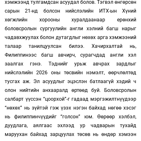
хэмжээнд тулгамдсан асуудал болов. Тэгвэл өнгөрсөн
сарын 21-нд болсон нийслэлийн ИТХ-ын Хүний
хөгжлийн хорооны хуралдаанаар ерөнхий
боловсролын сургуулийн англи хэлний багш нарыг
чадавхжуулах болон дутагдлыг нөхөх арга хэмжээний
талаар танилцуулсан билээ. Хачирхалтай нь,
Филиппинээс багш авчирч, сурагчдад англи хэл
заалгах гэнэ. Тэднийг урьж авчрах зардлыг
нийслэлийн 2026 оны төсвийн нэмэлт, өөрчлөлтөд
тусгах аж. Эл асуудлыг эцэслэн батлаагүй хэдий ч
олон нийтийн анхааралд өртөөд буй. Боловсролын
салбарт үүссэн “цоорхой”-г гадаад мэргэжилтнүүдээр
“нөхөх” нь зүйтэй гэж үзэх нэгэн байхад нөгөө хэсэг
нь филиппинчүүдийг “голсон” юм. Өөрөөр хэлбэл,
дуудлага, аялгаас эхлээд ур чадварын тухайд
маруухан байхад зарцуулах төсөв нь өндөр хэмээн