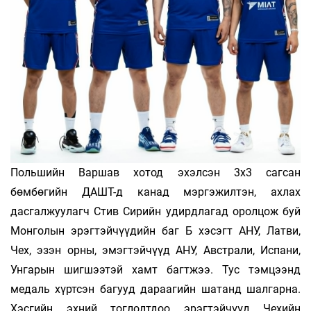
Польшийн Варшав хотод эхэлсэн 3х3 сагсан
бөмбөгийн ДАШТ-д канад мэргэжилтэн, ахлах
дасгалжуулагч Стив Сирийн удирдлагад оролцож буй
Монголын эрэгтэйчүүдийн баг Б хэсэгт АНУ, Латви,
Чех, эзэн орны, эмэгтэйчүүд АНУ, Австрали, Испани,
Унгарын шигшээтэй хамт багтжээ. Тус тэмцээнд
медаль хүртсэн багууд дараагийн шатанд шалгарна.
Хэсгийн эхний тоглолтдоо эрэгтэйчүүд Чехийн