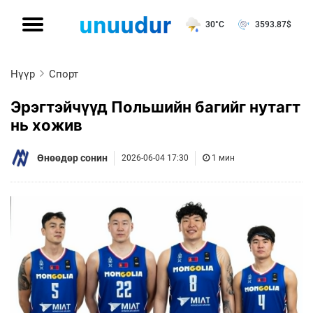
30°C
3593.87
$
Нүүр
Спорт
Эрэгтэйчүүд Польшийн багийг нутагт
нь хожив
Өнөөдөр сонин
2026-06-04 17:30
1 мин