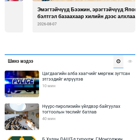
Эмэгтэйчүүд Бээжин, эрэгтэйчүүд Японд
бэлтгэл базаахаар хилийн дээс алхлаа
2026-08-07
Шинэ мэдээ
Цагдаагийн алба хаагчийг мөргөж зугтсан
этгээдийг илрүүлэв
10 мин
Нүүрс-пиролизийн үйлдвэр байгуулах
тогтоолын төслийг батлав
40 мин
Б.Хулан ДАШТ-д түрүүлж, Г.Монголжин