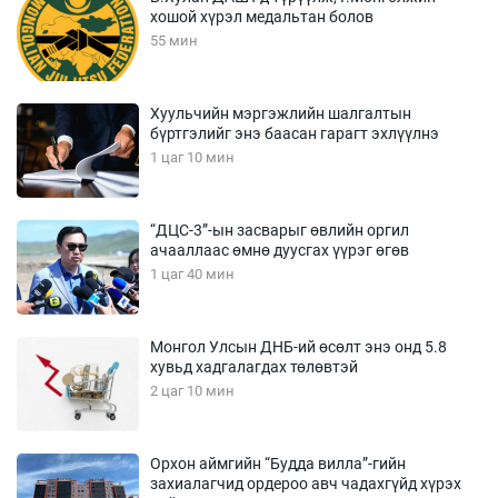
хошой хүрэл медальтан болов
55 мин
Хуульчийн мэргэжлийн шалгалтын
бүртгэлийг энэ баасан гарагт эхлүүлнэ
1 цаг 10 мин
“ДЦС-3”-ын засварыг өвлийн оргил
ачааллаас өмнө дуусгах үүрэг өгөв
1 цаг 40 мин
Монгол Улсын ДНБ-ий өсөлт энэ онд 5.8
хувьд хадгалагдах төлөвтэй
2 цаг 10 мин
Орхон аймгийн “Будда вилла”-гийн
захиалагчид ордероо авч чадахгүйд хүрэх