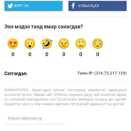
ЖИРГЭХ
ХУВААЛЦАХ
Энэ мэдээ танд ямар санагдав?
0
0
0
0
0
0
Сэтгэгдэл:
Таны IP: (216.73.217.129)
АНХААРУУЛГА: Уншигчдын бичсэн сэтгэгдэлд unuudur.mn хариуцлага
хүлээхгүй болно. Манай сайт ХХЗХ-ны журмын дагуу зүй зохисгүй зарим
үг, хэллэгийг хязгаарласан тул Та сэтгэгдэл бичихдээ бусдын эрх ашгийг
хүндэтгэн үзнэ үү. Хэм хэмжээ зөрчсөн сэтгэгдлийг админ устгах эрхтэй.