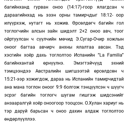
багийнханд гурван оноо (14:17)-гоор ялагдсан ч
дараагийнхад нь эзэн орны тамирчдыг 18:12- оор
илүүрхэж, нутагт нь хожив. Өрсөлдөгч багийн гол
тоглогчийн алсын зайн шидэлт 2+2 оноо авч, тоог
ойртуулсан ч сүүлчийн мөчид Э.Сугар-Очир хожлын
оноог багтаа авчирч анхны ялалтаа авсан. Тэд
хэсгийн хоёр дахь тоглолтоо Испанийн “La Familia”
багийнхантай өрнүүлнэ. Эмэгтэйчүүд эхний
тэмцээндээ Австралийн шигшээтэй өрсөлдсөн ч
15:21-ээр хожигдож, дараа нь Испанийн тамирчидтай
ана мана тоглон оноог 9:9 болгож тэнцүүлсэн ч шүүгч
эсрэг багийн тоглогч шугам гишгэж шидсэнийг
анзааралгүй хоёр оноогоор тооцсон. О.Хулан хариуг нь
тэр даруй барьсан ч оноо дахин алдаж тоглолтоо
өндөрлүүллээ.