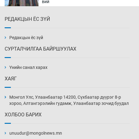
вий
2 цаг 40 мин
РЕДАКЦЫН ЁС ЗҮЙ
Хүсэл байвч хүч нь хүрдэггүй О.Саранчулуун
3 цаг 10 мин
Редакцын ёс зүй
СУРТАЛЧИЛГАА БАЙРШУУЛАХ
Шатахуун олгох хязгаарлалтыг 100 мянган
төгрөг болгож нэмлээ
Үнийн санал харах
3 цаг 40 мин
ХАЯГ
Монголчуудын сэтгэлийн боловсрол
“ширгэж” байна
Монгол Улс, Улаанбаатар 14200, Сүхбаатар дүүрэг 8-р
4 цаг 10 мин
хороо, Алтангэрэлийн гудамж, Улаанбаатар зочид буудал
ХОЛБОО БАРИХ
Их зохиолчийн уран бүтээл, туурвил зүйн
онцлогийг олон улсын судлаачид хэлэлцлээ
unuudur@mongolnews.mn
2026-08-07