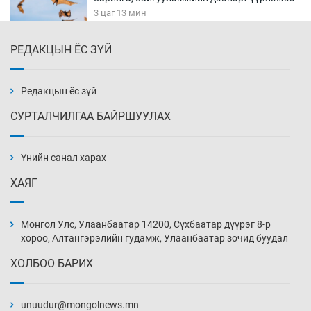
3 цаг 13 мин
РЕДАКЦЫН ЁС ЗҮЙ
Цагдаагийн алба хаагчийг мөргөж зугтсан
этгээдийг илрүүлэв
3 цаг 43 мин
Редакцын ёс зүй
СУРТАЛЧИЛГАА БАЙРШУУЛАХ
Нүүрс-пиролизийн үйлдвэр байгуулах
тогтоолын төслийг батлав
Үнийн санал харах
4 цаг 13 мин
ХАЯГ
Б.Хулан ДАШТ-д түрүүлж, Г.Монголжин
хошой хүрэл медальтан болов
Монгол Улс, Улаанбаатар 14200, Сүхбаатар дүүрэг 8-р
4 цаг 28 мин
хороо, Алтангэрэлийн гудамж, Улаанбаатар зочид буудал
ХОЛБОО БАРИХ
Хуульчийн мэргэжлийн шалгалтын
бүртгэлийг энэ баасан гарагт эхлүүлнэ
unuudur@mongolnews.mn
4 цаг 43 мин