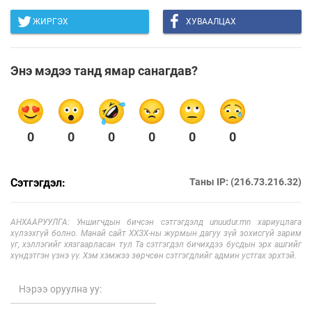
ЖИРГЭХ
ХУВААЛЦАХ
Энэ мэдээ танд ямар санагдав?
0
0
0
0
0
0
Сэтгэгдэл:
Таны IP: (216.73.216.32)
АНХААРУУЛГА: Уншигчдын бичсэн сэтгэгдэлд unuudur.mn хариуцлага
хүлээхгүй болно. Манай сайт ХХЗХ-ны журмын дагуу зүй зохисгүй зарим
үг, хэллэгийг хязгаарласан тул Та сэтгэгдэл бичихдээ бусдын эрх ашгийг
хүндэтгэн үзнэ үү. Хэм хэмжээ зөрчсөн сэтгэгдлийг админ устгах эрхтэй.