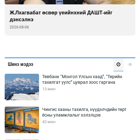
Ж.Лхагвабат өсвөр үеийнхний ДАШТ-ийг
дэнсэлнэ
2026-08-06
Шинэ мэдээ
Төвбанк “Монгол Улсын хаад”, “Төрийн
тахилгат уулс” цуврал зоос гаргана
13 мин
Чингис хааны тахилга, нүүдэлчдийн төрт
ёсны уламжлалыг хэлэлцэв
43 мин