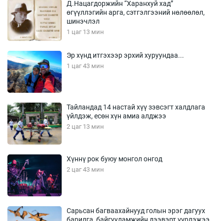
Д.Нацагдоржийн “Харанхуй хад”
өгүүллэгийн арга, сэтгэлгээний нөлөөлөл,
шинэчлэл
1 цаг 13 мин
Эр хүнд итгэхээр эрхий хуруундаа...
1 цаг 43 мин
Тайландад 14 настай хүү зэвсэгт халдлага
үйлдэж, есөн хүн амиа алджээ
2 цаг 13 мин
Хүннү рок буюу монгол онгод
2 цаг 43 мин
Сарьсан багваахайнууд голын эрэг дагуух
барилга, байгууламжийн дээвэрт үүрлэжээ