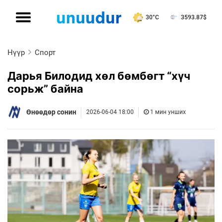
30°C
3593.87
$
Нүүр
Спорт
Дарья Билодид хөл бөмбөгт “хүч
сорьж” байна
Өнөөдөр сонин
2026-06-04 18:00
1 мин унших