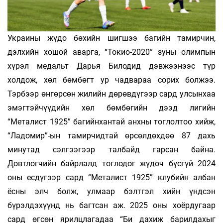
Украины жүдо бөхийн шигшээ багийн тамирчин,
дэлхийн хошой аварга, “Токио-2020” зуны олимпын
хүрэл медальт Дарья Билодид дэвжээнээс түр
холдож, хөл бөмбөгт ур чадвараа сорих болжээ.
Тэрбээр өнгөрсөн жилийн дөрөвдүгээр сард улсынхаа
эмэгтэйчүүдийн хөл бөмбөгийн дээд лигийн
“Металист 1925” багийнхантай анхны тоглолтоо хийж,
“Ладомир”-ын тамирчидтай өрсөлдөхдөө 87 дахь
минутад сэлгээгээр талбайд гарсан байна.
Довтлогчийн байрлалд тоглодог жүдоч бүсгүй 2024
оны есдүгээр сард “Металист 1925” клубийн албан
ёсны элч болж, улмаар бэлтгэл хийн үндсэн
бүрэлдэхүүнд нь багтсан аж. 2025 оны хоёрдугаар
сард өгсөн ярилцлагадаа “Би дахиж барилдахыг