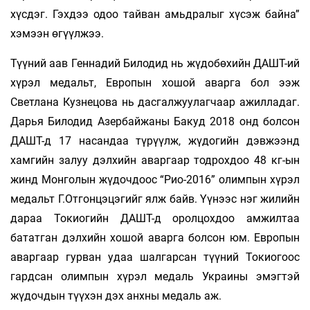
хүсдэг. Гэхдээ одоо тайван амьдралыг хүсэж байна”
хэмээн өгүүлжээ.
Түүний аав Геннадий Билодид нь жүдобөхийн ДАШТ-ий
хүрэл медальт, Европын хошой аварга бол ээж
Светлана Кузнецова нь дасгалжуулагчаар ажилладаг.
Дарья Билодид Азербайжаны Бакуд 2018 онд болсон
ДАШТ-д 17 насандаа түрүүлж, жүдогийн дэвжээнд
хамгийн залуу дэлхийн аваргаар тодрохдоо 48 кг-ын
жинд Монголын жүдочдоос “Рио-2016” олимпын хүрэл
медальт Г.Отгонцэцэгийг ялж байв. Үүнээс нэг жилийн
дараа Токиогийн ДАШТ-д оролцохдоо амжилтаа
бататган дэлхийн хошой аварга болсон юм. Европын
аваргаар гурван удаа шалгарсан түүний Токиогоос
гардсан олимпын хүрэл медаль Украины эмэгтэй
жүдочдын түүхэн дэх анхны медаль аж.