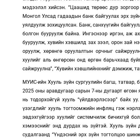
мэдээлэл хийсэн. “Цаашид төрөөс дур зоргоор 
Монгол Улсад гадаадын банк байгуулах эрх зүй
уялдуулж зохицуулсан. Банк, санхүүгийн байгуул
болгон бууруулж байна. Ингэснээр иргэн, аж а
бууруулж, хувийн хэвшилд зах зээл, орон зай нэ
оруулж, хөрөнгө оруулалтын орчныг сайжруулн
хуулийг аль өнгөрсөн онд өргөн барьчхаад буй
сайжруулна”, “Хувийн хэвшлийнхнийг дэмжиж, та
МУИС-ийн Хууль зүйн сургуулийн багш, татвар,
2025 оны арав­д­угаар сарын 7-ны дугаарт өгсөн
нь тодорхойгүй хууль “үйлдвэрлэсээр” байх уу
үзэгдлийг хууль тогтоомжийн инфляц гэж нэрлэ
эвдэхгүйгээр хуулийг системчилж бичихгүй бо
хэмээснийг энд дурдах нь зүйтэй. Хууль зүйн
судалгаанд “Үндэсний эрх зүйн тогтолцоо шинж