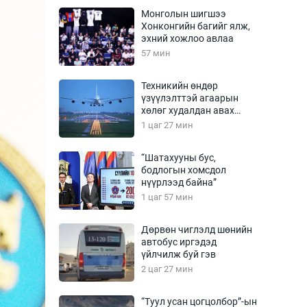
Урлагтай яриа
Монголын шигшээ
өрчил
Хонконгийн багийг ялж,
эхний хожлоо авлаа
энд-Эрхэм баян
57 мин
Техникийн өндөр
үзүүлэлттэй агаарын
хүний үг
хөлөг худалдан авах
хүсэлтээ уламжлав
1 цаг 27 мин
“Шатахууны бус,
бодлогын хомсдол
ага
Бусад
нүүрлээд байна”
1 цаг 57 мин
Фото
сурвалжлагч
Видео
Дөрвөн чиглэлд шөнийн
Инфографик
автобус иргэдэд
үйлчилж буй гэв
Санал асуулга
2 цаг 27 мин
“Туул усан цогцолбор”-ын