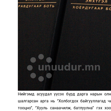
Нийгэмд асуудал үүсэх бүрд дарга нарын олны
шалгарсан арга нь “Холбогдох байгууллагад чи
тооцно”, “Хууль санаачилж, батлуулна” гэх х