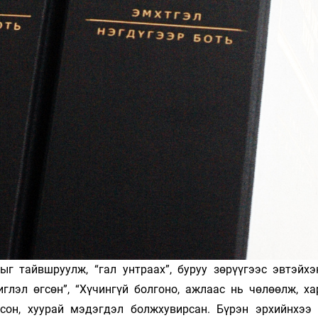
г тайвшруулж, “гал унтраах”, буруу зөрүүгээс эвтэйхэ
глэл өгсөн”, “Хү­чингүй болгоно, ажлаас нь чөлөөлж, ха
оосон, хуурай мэдэгдэл болжхувирсан. Бүрэн эрхийнхээ 