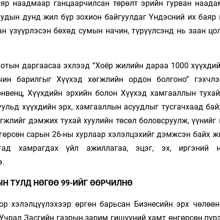
баяр наадмаар ганцаарчилсан төрөлт эрийн гурван наада
уудын дунд жил бүр зохион байгуулдаг Үндэсний их баяр
н үзүүрлэсэн бөхөд сумын начин, түрүүлсэнд нь заан цол
хотын даргаасаа эхлээд “Хоёр жилийн дараа 1000 хүүхдий
чин барилгыг Хүүхэд хөгжлийн ордон болгоно” гэхчлэ
онвенц, Хүүхдийн эрхийн болон Хүүхэд хамгааллын тухай
уульд хүүхдийн эрх, хамгааллын асуудлыг тусгачхаад бай
гжлийг дэмжих тухай хуулийн төсөл боловсруулж, үүнийг 
гөрсөн сарын 26-ны хурлаар хэлэлцэхийг дэмжсэн байх ж
тад хамрагдах үйл ажиллагаа, эцэг, эх, иргэний 
э.
ЫН ТУЛД НӨГӨӨ 99-ИЙГ ӨӨРЧИЛНӨ
р хэлэлцүүлэхээр өргөн барьсан Бизнесийн эрх чөлөөн
.Учрал Засгийн газрын зарим гишүүний хамт өнгөрсөн пүр