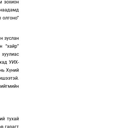
медалийн хур буулгаж
м зохион
байна
 наадамд
Өчигдөр 12 цаг 30 мин
 олгоно”
Б.Учрал, Ё.Пүрэвдаш нар
Азийн АШТ-д мөнгө, хүрэл
медаль хүртэв
н зуслан
Өчигдөр 12 цаг 03 мин
н “хайр”
 хуулиас
Нөөцийн махны
худалдаа, борлуулалтыг
хад УИХ-
хянах систем нэвтрүүлнэ
нь Хүний
Өчигдөр 12 цаг 00 мин
ишээтэй.
Эрүүл мэндээс бусад
нийгмийн
салбарыг хэмнэлтийн
горимд шилжүүлэв
Өчигдөр 11 цаг 30 мин
16 төрлийн эмийг нэг эх
ий тухай
үүсвэрээс худалдан авах
журам батлав
эв гарагт