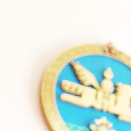
Ханш
Хэрэг з
Эрэлттэй мэдээ
Эрүүл м
Хууль ёс
Хүмүүс
Албаны 
Бусад
Life style
Ярилцл
Зөвлөгөө
Хоймор
Өнөөдрийн тухай
Уншигч-
өл