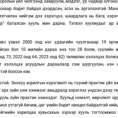
ролын үйл­ чилгээнд хамруулж, мэдлэг, ур чадвар олгоно
рснаар бодит байдал дээрдсэн, эсэх нь эргэлзээтэй. Ман
мэтчилэн нийгэм дэх хэрэгцээ, шаардлага нь бага, хэрэ
өөр” баталсан хууль жин дарна. Тэгвэл хуулиудыг ар 
авч үзвэл 2000 онд нэг удаагийн чуулганаар 19 орч
айсан бол 10 жилийн дараа энэ тоо 28 болж, сүүлийн 
д 73, 2022 онд 64, 2023 онд 62) төлөвлөн хэлэлцэх болжэ
йг хэлэлцэх асуудлын дараалалд сэм шургуулан, нэн 
ттэй болсон юм.
ёстой. Энэхүү зорилгын хэрэгжилт нь түүний практик үйл 
юу эрх зүйн хэм хэмжээг амьдралд хэрэглэх үндсэн дээр т
ууль зүйн практик хэмээдэг. Хуульд нэмэлт, өөрчлөлт ор
дмол утгагүй бичиж, цаг үеийн бодит нөхцөл байдалтай ний
ийгмийн харилцаа хувьсахын хэрээр хууль тогтоомжоо 