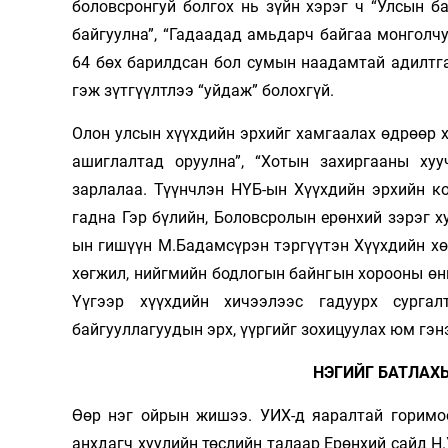
боловсронгуй болгох нь зүйн хэрэг ч “Улсын 
байгуулна”, “Гадаадад амьдарч байгаа монголч
64 бөх барилдсан бол сумын наадамтай адилтга
гэж зүтгүүлтлээ “уйдаж” болохгүй.
Олон улсын хүүхдийн эрхийг хамгаалах өдрөөр 
ашиглалтад оруулна”, “Хотын захиргааны хуу
зарлалаа. Түүнчлэн НҮБ-ын Хүүхдийн эрхийн к
гадна Гэр бүлийн, Боловсролын ерөнхий зэрэг х
ын гишүүн М.Бадамсүрэн тэргүүтэн Хүүхдийн хө
хөгжил, нийгмийн бодлогын байнгын хорооны өн
Үүгээр хүүхдийн хичээлээс гадуурх сургал
байгууллагуудын эрх, үүргийг зохицуулах юм гэн
НЭГИЙГ БАТЛАХ
Өөр нэг ойрын жишээ. УИХ-д яаралтай горимоо
анхдагч хуулийн төслийн талаар Ерөнхий сайд Н