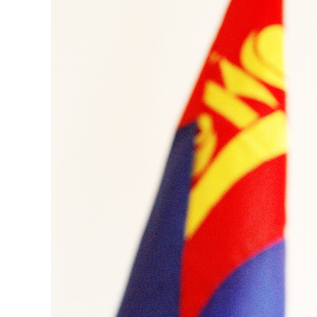
126-гийн НЭГ
Ертөнц
Спорт
Нийгэм
Бөх
Техник технологи
Сагсан бөмбөг
Шинжлэх ухаан
Хөлбөмбөг
Сонин хачин
Олимпын төрөл
Дэлхийн монгол
Тулааны спорт
Олимпын бус төр