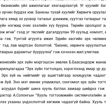
бизнесийн үйл ажиллагааг хязгаарлахгүй. Уг хуулийг ба
н орчин бүрдэх юм. Банкны тухай хуулийг Хөрөнгө оруула
лага хямд эх үүсвэр татахыг дэмжиж, суутгах татварыг т
хуйн нэгжид очих зээлийн хүү буурна. Төрийн оролцоог а
эж өгнө” гээд уг төслийг дагалдуулан 99 хуульд нэмэлт,
а гэв. Үүнтэй агуулга ижил Эдийн засгийн эрх чөлөөн
г тэд лав мартсан бололтой. “Бизнес, хөрөнгө оруулалты
тварын дарамтыг бууруулна” гэж хэчнээн жил улиглав.
 бизнесийн эрх зүйн мэргэшсэн зөвлөх Б.Баасандорж мана
 ярилцлагадаа “Эрх зүйн тогтолцоо, хэрэглээнд ямар үр д
. Эрх зүй нь нийгмийг үр ашигтайгаар зохицуулж чадахг
ж буй. Энэ мэт өмнөх уламжлал, сонгомол эрх зүйн тогт
л асуудал бүрийг шинэ хууль батлах замаар шийднэ гэж 
 доктор А.Солонгын “Хууль тогтоомжийн системчлэлийн а
лэх ухааны үндэс­лэлтэй хөгжиж чадахгүй байна. Хууль 