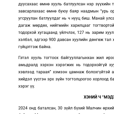
дуусахаас өмнө хууль батлуулсан нэр зүүхийн т
завсарлахаас өмнө буюу баяр наадмын “урь ор
угсруулан батлуулдаг нь ч нууц биш. Манай улса
дагаж мөрдөх, нийгмийн харилцааг тогтворто
тодорхой хугацаанд үйлчлэх, 127 нь зарим хуу
хэлбэл, эдгээр 900 давсан хуулийн дөнгөж тал х
гүйцэтгэж байна.
Гэтэл хууль тогтоох байгууллагынхан жил ирэ
амьдралд хэрхэн хэрэгжих нь тодорхойгүй хуу
хэвлээд тараая” хэмээн цамнаж болохгүйтэй а
хийдэл үүсгэн эрх зүйн тогтолцоогоо хорлоод ба
хэрэг үү.
ХЭНИЙ Ч “МЭД
2024 онд баталсан, 30 зүйл бүхий Малчин өрхи