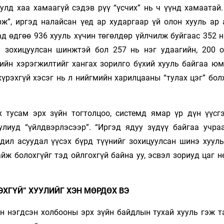
улд хаа хамаагүй сэдэв рүү “үсчих” нь ч үүнд хамаатай.
ж”, иргэд налайсан үед ар хударгаар үй олон хууль ар 
д өдгөө 936 хууль хү­чин төгөлдөр үйлчилж буйгаас 352 
й зохицуулсан шинжтэй бол 257 нь нэг удаагийн, 200 
лийн хэрэгжилтийг хангах зорилго бүхий хууль байгаа юм
үрэхгүй хэсэг нь л нийгмийн харилцааны “тулах цэг” бол
х тусам эрх зүйн тогтолцоо, системд ямар үр дүн үүсгэ
лиуд “үйлдвэрлэсээр”. “Иргэд ядуу зүдүү байгаа учра
дил асуудал үүсэх бүрд түүнийг зохицуулсан шинэ хууль
йж болохгүйг тэд ойлгохгүй байна уу, эсвэл зориуд цаг 
ЭХГҮЙ” ХУУЛИЙГ ХЭН МӨРДӨХ ВЭ
йн нэгдсэн холбооны эрх зүйн байдлын тухай хууль гэж т