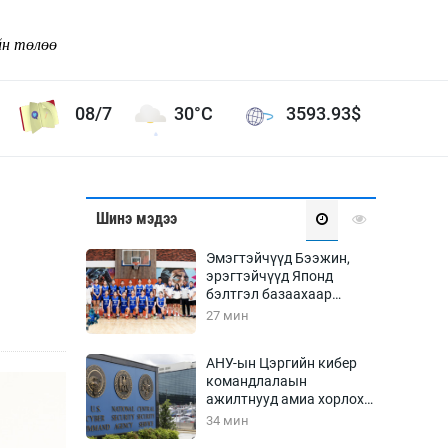
йн төлөө
08/7
30°C
3593.93
$
Соёл урлаг
Шинэ мэдээ
ой хөгжлийн зорилго -
Сонгодог урлаг
Эмэгтэйчүүд Бээжин,
Ардын урлаг
эрэгтэйчүүд Японд
бэлтгэл базаахаар
Дүрслэх урлаг
хилийн дээс алхлаа
27 мин
Өв соёл
таг
Кино урлаг
АНУ-ын Цэргийн кибер
командлалаын
 орчин
Цирк
ажилтнууд амиа хорлох
ол
явдал эрс нэмэгджээ
34 мин
Рок поп, хип хоп
энд