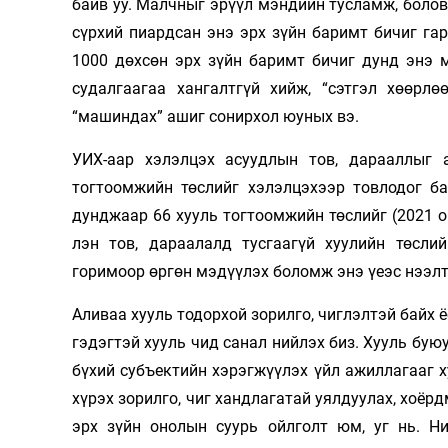
байв уу. Малчныг эрүүл мэндийн тусламж, боловс
сүрхий пиардсан энэ эрх зүйн баримт бичиг га
1000 дөхсөн эрх зүйн баримт бичиг дунд энэ 
судалгаагаа хангалтгүй хийж, “сэтгэл хөөрл
“машиндах” ашиг сонирхол юуных вэ.
УИХ-аар хэлэлцэх асуудлын тов, дарааллыг 
тогтоомжийн төслийг хэлэлцэхээр товлодог б
дунджаар 66 хууль тогтоомжийн төслийг (2021 он
лэн тов, дараалалд тусгаагүй хуулийн төсли
горимоор өргөн мэдүүлэх боломж энэ үеэс нээл
Аливаа хууль тодорхой зорилго, чиглэлтэй байх 
гэдэгтэй хууль­ чид санал нийлэх биз. Хууль бу
бүхий субъектийн хэрэгжүүлэх үйл ажиллагааг х
хүрэх зорилго, чиг хандлагатай уялдуулах, хоёр
эрх зүйн онолын суурь ойлголт юм, уг нь. Н