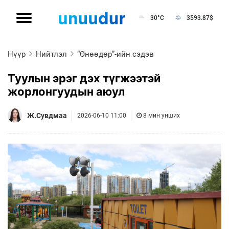
30°C
3593.87
$
Нүүр
Нийтлэл
“Өнөөдөр”-ийн сэдэв
Туулын эрэг дэх түгжээтэй
жорлонгуудын аюул
Ж.Сувдмаа
2026-06-10 11:00
8 мин унших