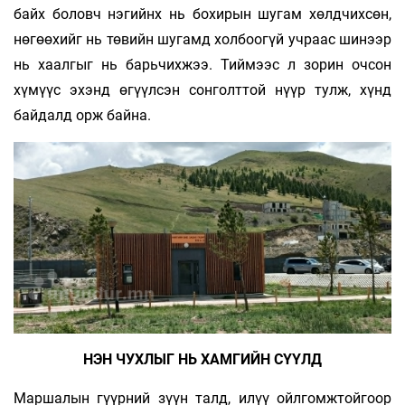
байх боловч нэгийнх нь бохирын шугам хөлдчихсөн,
нөгөөхийг нь төвийн шугамд холбоогүй учраас шинээр
нь хаалгыг нь барьчихжээ. Тиймээс л зорин очсон
хүмүүс эхэнд өгүүлсэн сонголттой нүүр тулж, хүнд
байдалд орж байна.
НЭН ЧУХЛЫГ НЬ ХАМГИЙН СҮҮЛД
Маршалын гүүрний зүүн талд, илүү ойлгомжтойгоор