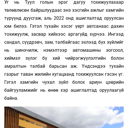
Уг нь Туул голын эрэг дагуу тохижуулахаар
төлөвлөсөн байршлуудаас энэ хэсгийн ажлыг хамгийн
түрүүнд дуусгаж, аль 2022 онд ашиглалтад оруулсан
юм билээ. Гэтэл тухайн хэсэг үерт автсанаас дахин
тохижуулж, засвар хийхээс аргагүйд хүрчээ. Ингээд
сандал, сүүдрэвч, зам, талбайгаас эхлээд бүх зүйлийг
нь шинэчилж, нэмэлтээр автомашины зогсоол,
хиймэл зүлэг бү­ хий чийрэгжүүлэлтийн болон
амралтын талбай барьсан аж. Үндсэндээ тухайн
газрыг таван жилийн хугацаанд тохижуулсан гэсэн үг.
Гэтэл хамгийн чухал зүйл болох ариун цэврийн
байгууламжийг нь өнөө хэр ашиглалтад оруулаагүй
байна.