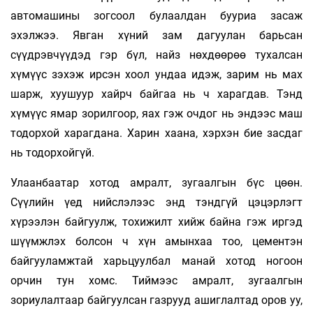
автомашины зогсоол булаалдан бууриа засаж
эхэлжээ. Явган хүний зам дагуулан барьсан
сүүдрэвчүүдэд гэр бүл, найз нөхдөөрөө тухалсан
хүмүүс зэхэж ирсэн хоол ундаа идэж, зарим нь мах
шарж, хуушуур хайрч байгаа нь ч харагдав. Тэнд
хүмүүс ямар зорилгоор, яах гэж очдог нь эндээс маш
тодорхой харагдана. Харин хаана, хэрхэн бие засдаг
нь тодорхойгүй.
Улаанбаатар хотод амралт, зугаалгын бүс цөөн.
Сүүлийн үед нийслэлээс энд тэндгүй цэцэрлэгт
хүрээлэн байгуулж, тохижилт хийж байна гэж иргэд
шүүмжлэх болсон ч хүн амынхаа тоо, цементэн
байгууламжтай харьцуулбал манай хотод ногоон
орчин тун хомс. Тиймээс амралт, зугаалгын
зориулалтаар байгуулсан газрууд ашиглалтад оров уу,