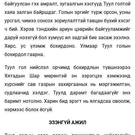
байгуулсан гэх амралт, зугаалгын хэсгүүд Туул голтой
хаяа залган байршдаг. Голын эргийг түрж орсон, усны
урсгал, чимээ сонсох зориулалттай тавцан бүхий хэсэг
ч бий. Хэрэв тэндхийн ариун цэврийн байгууламжийг
даруй нээхгүй бол хүмүүс ил задгай бие засаж эхэлнэ.
Хөрс, ус үлэмж бохирдоно. Улмаар Туул голын
бохирдол гаарна.
Туул гол нийслэл орчимд бохирдлын түвшнээрээ
Хятадын Шар мөрөнтэй эн зэрэгцэх хэмжээнд
хүрснийг сав газрын захиргааных нь мэргэжилтэн,
судлаачид хэлдэг. Туулд дарамт багадаагүйг энэ
баримт нотолно. Харин бид эрэгт нь ялгадсаа овоолж,
нэрмээс болох ёсгүй.
ЭЗЭНГҮЙ АЖИЛ