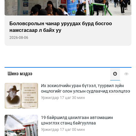
Дуу чимээний бохирдолд дарлуулсаар дуусах
нь
2026-08-05
Шинэ мэдээ
Их зохиолчийн уран бүтээл, туурвил зүйн
онцлогийг олон улсын судлаачид хэлэлцлээ
Уржигдар 17 цаг 30 мин
19 байршилд цахилгаан автомашин
цэнэглэх станц байгууллаа
Уржигдар 17 цаг 00 мин