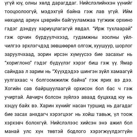
үгүй юү, олны хөлд дарагддаг. Нийслэлийнхэн үүнийг
тооцоолоогүй, мэдэхгүй байна гэж лав үгүй. Ийм
нөхцөлд ариун цэврийн байгууламжаа түгжиж орхино
гэдэг дэндүү хариуцлагагүй явдал. “Ирж тухлаарай”
гэж орчин бүрдүүлчхээд, гудамжны хоолны үйл­
чилгээ эрхлэгчдэд зөвшөөрөл олгож, хуушуур, шорлог
заруулчхаад, зорин ирсэн хүмүүсээ бие засахыг нь
“хориглоно” гэдэг бүдүүлэг хэрэг биш гэж үү. Ямар
сайндаа л зарим нь “Хүүхдэдээ шингэн зүйл хамаагүй
уулгахаас ч болгоомжилж байна” гэж ярих вэ дээ.
Хогийн сав байршуулаагүй орхисон бол бас ч гэж
учиртай. Авчирч болсон зүйлээ аваад буцахад юу нь
хэцүү байх вэ. Харин хүнийг насан туршид нь дагадаг
бие засах анхдагч хэрэгцээг нь хойш тавьж, үл тоож
хэрхэвч болохгүй. Нийслэлээс хийсэн энэ ажил бол
манай улс хүн төвтэй бодлого хэрэгжүүлдэггүйн