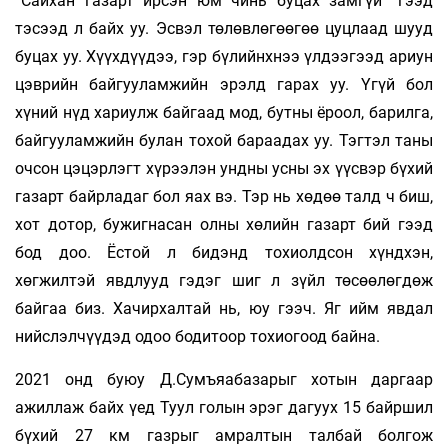
“Сайхан газарт ирсэн юм чинь буцах замгүй” гээд
тэсээд л байх уу. Эсвэл төлөвлөгөөгөө цуцлаад шууд
буцах уу. Хүүхдүүдээ, гэр бүлийнхнээ үлдээгээд ариун
цэврийн байгууламжийн эрэлд гарах уу. Үгүй бол
хүний нүд хариулж байгаад мод, бутны ёроол, барилга,
байгууламжийн булан тохой бараадах уу. Тэгтэл таны
очсон цэцэрлэгт хүрээлэн ундны усны эх үүсвэр бүхий
газарт байрладаг бол яах вэ. Тэр нь хөдөө талд ч биш,
хот дотор, бужигнасан олны хөлийн газарт бий гээд
бод доо. Ёстой л бидэнд тохиолдсон хүндхэн,
хөгжилтэй явдлууд гэдэг шиг л зүйл төсөөлөгдөж
байгаа биз. Хачирхалтай нь, юу гээч. Яг ийм явдал
нийслэлчүүдэд одоо бодитоор тохиогоод байна.
2021 онд буюу Д.Сумъяабазарыг хотын даргаар
ажиллаж байх үед Туул голын эрэг дагуух 15 байршил
бүхий 27 км газрыг амралтын талбай болгож