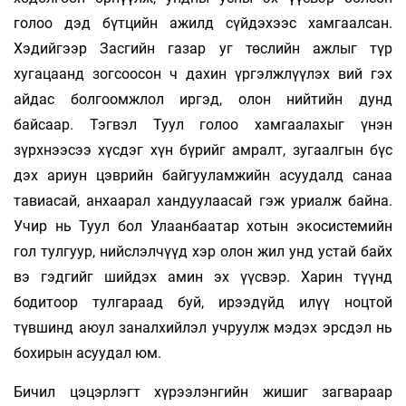
голоо дэд бүтцийн ажилд сүйдэхээс хамгаалсан.
Хэдийгээр Засгийн газар уг төслийн ажлыг түр
хугацаанд зогсоосон ч дахин үргэлжлүүлэх вий гэх
айдас болгоомжлол иргэд, олон нийтийн дунд
байсаар. Тэгвэл Туул голоо хамгаалахыг үнэн
зүрхнээсээ хүсдэг хүн бүрийг амралт, зугаалгын бүс
дэх ариун цэврийн байгууламжийн асуудалд санаа
тавиасай, анхаарал хандуулаасай гэж уриалж байна.
Учир нь Туул бол Улаанбаатар хотын экосистемийн
гол тулгуур, нийслэлчүүд хэр олон жил унд устай байх
вэ гэдгийг шийдэх амин эх үүсвэр. Харин түүнд
бодитоор тулгараад буй, ирээдүйд илүү ноцтой
түвшинд аюул заналхийлэл учруулж мэдэх эрсдэл нь
бохирын асуудал юм.
Бичил цэцэрлэгт хүрээлэнгийн жишиг загвараар