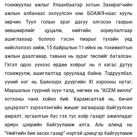
тохижуулах ажлыг Улаанбаатар хотын Захирагчийн
ажлын албанаас эхлүүлсэн юм. БОАЖЯ-наас хууль
зөрчин Туул голын эрэг дагуу олгосон газрын
зөвшөөрлийг цуцалж, нийтийн зориулалтаар
ашиглахаар боллоо гэсэн пиарыг тухайн үед
нийслэлээс хийж, 15 байршлын 11-ийнх нь тохижилтын
ажлын даалгавар, тавынх нь зураг төслийг баталсан.
Гэтэл одоо үүнээс ердөө хоёрыг нь л хагас дутуу
тохижуулж, ашиглалтад оруулаад байна. Тодруулбал,
үүний нэг нь Баянзүрх дүүргийн XI хорооны нутаг,
Маршалын гүүрний зүүн талд, нөгөөх нь “АСЕМ вилла”
хотхоны чанх хойно бий. Харамсалтай нь, бичил
цэцэрлэгт хүрээлэнгийн жишиг загвараар байгуулсан
амралт, зугаалгын бүс гэх тус хоёр газарт ажилладаг
ариун цэврийн байгууламж алга. Аль алинд нь
“Нийтийн бие засах газар” нэртэй цэмцгэр байгууламж