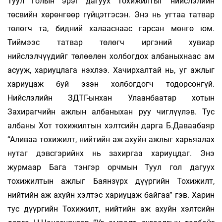
Туул голын эрэг дагуух тохижилтыг нийслэлийн
төсвийн хөрөнгөөр гүйцэтгэсэн. Энэ нь угтаа татвар
төлөгч та, бидний халааснаас гарсан мөнгө юм.
Тиймээс татвар төлөгч иргэний хувиар
нийслэлчүүдийг төлөөлөн холбогдох албаныхнаас ам
асууж, хариуцлага нэхлээ. Хачирхалтай нь, уг ажлыг
хариуцаж буй эзэн холбогдогч тодорсонгүй.
Нийслэлийн ЗДТГ-ынхан Улаанбаатар хотын
Захирагчийн ажлын албаныхан руу чиглүүлэв. Тус
албаны Хот тохижилтын хэлтсийн дарга Б.Даваабаяр
“Аливаа тохижилт, нийтийн аж ахуйн ажлыг харь­­яалах
нутаг дэвсгэрийнх нь захиргаа хариуцдаг. Энэ
журмаар Бага тэнгэр орчмын Туул гол дагуух
тохижилтын ажлыг Баянзүрх дүүргийн Тохижилт,
нийтийн аж ахуйн хэлтэс хариуцаж байгаа” гэв. Харин
тус дүүргийн Тохижилт, нийтийн аж ахуйн хэлтсийн