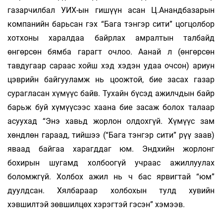
газарчилбал УИХ-ын гишүүн асан Ц.Анандбазарын
компанийн барьсан гэх “Бага тэнгэр сити” цогцолбор
хотхоны харалдаа байрлах амралтын талбайд
өнгөрсөн бямба гарагт очлоо. Аанай л (өнгөрсөн
тавдугаар сараас хойш хэд хэдэн удаа очсон) ариун
цэврийн байгууламж нь цоожтой, бие засах газар
сурагласан хүмүүс байв. Тухайн бүсэд ажилчдын байр
барьж буй хүмүүсээс хаана бие засаж болох талаар
асуухад “Энэ хавьд жорлон олдохгүй. Хүмүүс зам
хөндлөн гараад, тийшээ (“Бага тэнгэр сити” рүү заав)
яваад байгаа харагддаг юм. Эндхийн жорлонг
бохирын шугамд холбоогүй учраас ажиллуулах
боломжгүй. Холбох ажил нь ч бас ярвигтай “юм”
дуулдсан. Хялбараар холбохын тулд хувийн
хэвшилтэй зөвшилцөх хэрэгтэй гэсэн” хэмээв.