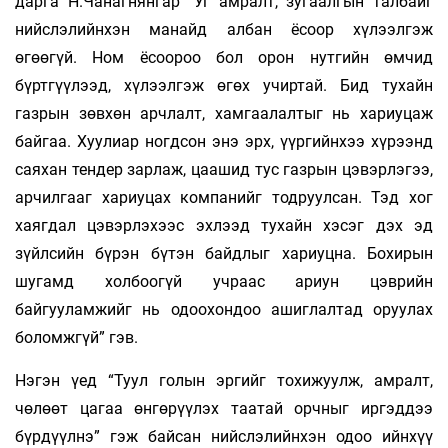
дарга Н.Чанагнянгар “Уг амралт, зугаалгын талбайг
нийслэлийнхэн манайд албан ёсоор хүлээлгэж
өгөөгүй. Ном ёсоороо бол орон нутгийн өмчид
бүртгүүлээд, хүлээлгэж өгөх учиртай. Бид тухайн
газрын зөвхөн арчлалт, хамгаалалтыг нь хариуцаж
байгаа. Хуулиар ногдсон энэ эрх, үүргийнхээ хүрээнд
саяхан тендер зарлаж, цаашид тус газрын цэвэрлэгээ,
арчилгааг хариуцах компанийг тодруулсан. Тэд хог
хаягдал цэвэрлэхээс эхлээд тухайн хэсэг дэх эд
зүйлсийн бүрэн бүтэн байдлыг хариуцна. Бохирын
шугамд холбоогүй учраас ариун цэврийн
байгууламжийг нь одоохондоо ашиглалтад оруулах
боломжгүй” гэв.
Нэгэн үед “Туул голын эргийг тохижуулж, амралт,
чөлөөт цагаа өнгөрүүлэх таатай орчныг иргэддээ
бүрдүүлнэ” гэж байсан нийслэлийнхэн одоо ийнхүү