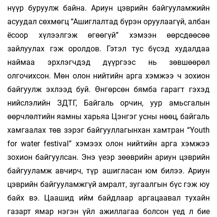
нүүр буруулж байна. Ариун цэврийн байгууламжийн
асуудал сөхмөгц “Ашиглалтад бүрэн оруулаагүй, албан
ёсоор хүлээлгэж өгөөгүй” хэмээн өөрсдөөсөө
зайлуулах гэж оролдов. Гэтэл тус бүсэд худалдаа
наймаа эрхлэгчдэд дүүргээс нь зөвшөөрөл
олгочихсон. Мөн олон нийтийн арга хэмжээ ч зохион
байгуулж эхлээд буй. Өнгөрсөн бямба гарагт гэхэд
нийслэлийн ЗДТГ, Байгаль орчин, уур амьсгалын
өөрчлөлтийн яамны харьяа Цэнгэг усны нөөц, байгаль
хамгаалах төв зэрэг байгууллагынхан хамтран “Youth
for water festival” хэмээх олон нийтийн арга хэмжээ
зохион байгуулсан. Энэ үеэр зөөврийн ариун цэврийн
байгууламж авчирч, түр ашигласан юм билээ. Ариун
цэврийн байгууламжгүй амралт, зугаалгын бүс гэж юу
байх вэ. Цаашид ийм байдлаар аргацаавал тухайн
газарт ямар нэгэн үйл ажиллагаа болсон үед л бие