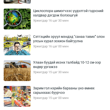
Циклоспора шимэгчээс үүдэлтэй гэдэсний
халдвар дэгдэж болзошгүй
Уржигдар 16 цаг 30 мин
Сэтгэцийн эрүүл мэндэд “санаа тавих” олон
улсын хурал зохион байгуулна
Уржигдар 16 цаг 00 мин
Улаан буудай ихэнх талбайд 10-12 см-ээр
өндөр ургажээ
Уржигдар 15 цаг 30 мин
Зарим гол нэрийн барааны үнэ өмнөх
сарынхаас буурчээ
Уржигдар 15 цаг 00 мин