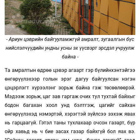
- Ариун цэврийн байгууламжгүй амралт, зугаалгын бүс
нийслэлчүүдийн ундны усны эх үүсвэрт эрсдэл учруулж
байна -
Та амралтын өдрөө цэвэр агаарт гэр бүлийнхэнтэйгээ
өнгөрүүлэхээр голын эрэг дагуу байгуулсан нэгэн
цэцэрлэгт хүрээлэнг зорьж байна гэж төсөөлөөрэй.
Мэдээж зорьж, цаг зав гаргаж очих тул тухтай байхыг
бодон багахан хоол унд бэлтгэж, цагийг сайхан
өнгөрүүлэхэд нэмэртэй, хэрэгтэй зүйлсээ зэхэж явах
нь гарцаагүй. Гэтэл таны тухлахаар очсон газарт, бүр
ойр хавьд нь ч бие засах газар байхгүй бол яах вэ.