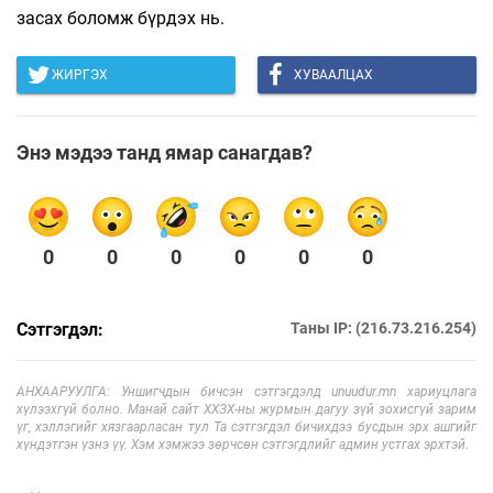
засах боломж бүрдэх нь.
ЖИРГЭХ
ХУВААЛЦАХ
Энэ мэдээ танд ямар санагдав?
0
0
0
0
0
0
Сэтгэгдэл:
Таны IP: (216.73.216.254)
АНХААРУУЛГА: Уншигчдын бичсэн сэтгэгдэлд unuudur.mn хариуцлага
хүлээхгүй болно. Манай сайт ХХЗХ-ны журмын дагуу зүй зохисгүй зарим
үг, хэллэгийг хязгаарласан тул Та сэтгэгдэл бичихдээ бусдын эрх ашгийг
хүндэтгэн үзнэ үү. Хэм хэмжээ зөрчсөн сэтгэгдлийг админ устгах эрхтэй.