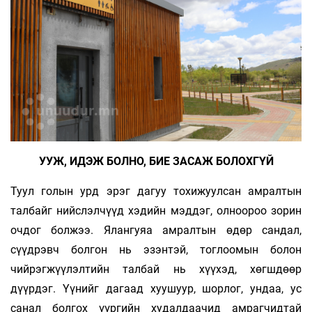
УУЖ, ИДЭЖ БОЛНО, БИЕ ЗАСАЖ БОЛОХГҮЙ
Туул голын урд эрэг дагуу тохижуулсан амралтын
талбайг нийслэлчүүд хэдийн мэддэг, олноороо зорин
очдог болжээ. Ялангуяа амралтын өдөр сандал,
сүүдрэвч болгон нь эзэнтэй, тоглоомын болон
чийрэгжүүлэлтийн талбай нь хүүхэд, хөгшдөөр
дүүрдэг. Үүнийг дагаад хуушуур, шорлог, ундаа, ус
санал болгох үүргийн худалдаачид амрагчидтай