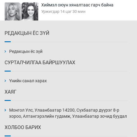
Хиймэл оюун хяналтаас гарч байна
Уржигдар 14 цаг 30 мин
РЕДАКЦЫН ЁС ЗҮЙ
Эмэгтэйчүүд Бээжин, эрэгтэйчүүд Японд
бэлтгэл базаахаар хилийн дээс алхлаа
Уржигдар 14 цаг 00 мин
Редакцын ёс зүй
СУРТАЛЧИЛГАА БАЙРШУУЛАХ
АНУ-ын Цэргийн кибер командлалаын
ажилтнууд амиа хорлох явдал эрс
нэмэгджээ
Үнийн санал харах
Уржигдар 13 цаг 52 мин
ХАЯГ
Монголын шигшээ Хонконгийн багийг ялж,
эхний хожлоо авлаа
Монгол Улс, Улаанбаатар 14200, Сүхбаатар дүүрэг 8-р
Уржигдар 13 цаг 30 мин
хороо, Алтангэрэлийн гудамж, Улаанбаатар зочид буудал
ХОЛБОО БАРИХ
Техникийн өндөр үзүүлэлттэй агаарын хөлөг