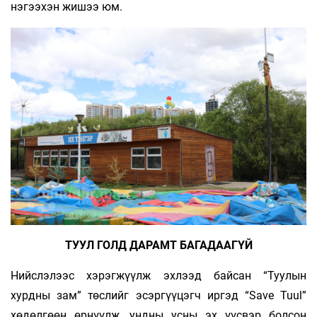
нэгээхэн жишээ юм.
ТУУЛ ГОЛД ДАРАМТ БАГАДААГҮЙ
Нийслэлээс хэрэгжүүлж эхлээд байсан “Туулын
хурдны зам” төслийг эсэргүүцэгч иргэд “Save Tuul”
хөдөлгөөн өрнүүлж, ундны усны эх үүсвэр болсон