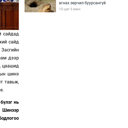
агнах зөрчил буурсангүй
15 цаг 3 мин
Х.Улам-Өрнөх байр
урагшилж, долоод
й сайдад
жагсжээ
хий сайд
15 цаг 33 мин
 Засгийн
зам дээр
Ж.Лхагвабат өсвөр
үеийнхний ДАШТ-ийг
, цаашид
дэнсэлнэ
тын шинэ
16 цаг 3 мин
т тавьж,
Иран тэсэж үлдсэн ч
е.
удаан хугацаанд хүнд
үеийг туулна
бүлэг нь
16 цаг 33 мин
. Шинээр
Боловсролын зээлийн
бодлогоо
сангаар гадаадад