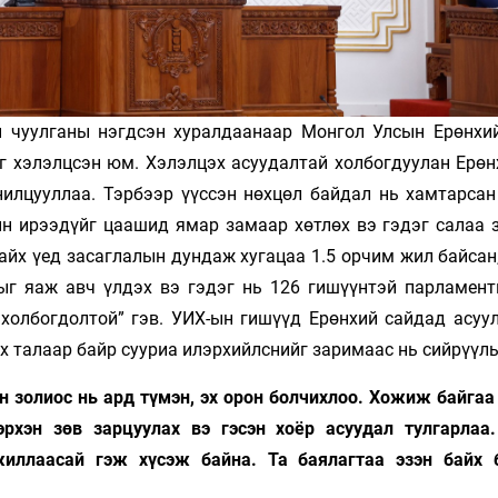
 чуулганы нэгдсэн хуралдаанаар Монгол Улсын Ерөнхи
йг хэлэлцсэн юм. Хэлэлцэх асуудалтай холбогдуулан Ерөн
нилцууллаа. Тэрбээр үүссэн нөхцөл байдал нь хамтарсан
ын ирээдүйг цаашид ямар замаар хөтлөх вэ гэдэг салаа 
айх үед засаглалын дундаж хугацаа 1.5 орчим жил байсан
алыг яаж авч үлдэх вэ гэдэг нь 126 гишүүнтэй парламен
холбогдолтой” гэв. УИХ-ын гишүүд Ерөнхий сайдад асуул
эх талаар байр сууриа илэрхийлснийг заримаас нь сийрүүль
 золиос нь ард түмэн, эх орон болчихлоо. Хожиж байгаа 
эрхэн зөв зарцуулах вэ гэсэн хоёр асуудал тулгарлаа
жиллаасай гэж хүсэж байна. Та баялагтаа эзэн байх 