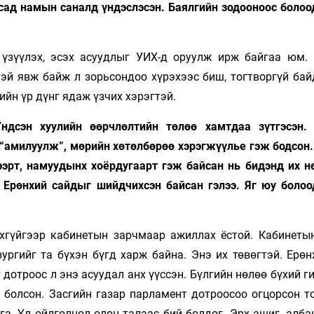
усад намын саналд үндэслэсэн. Баялгийн зодооноос болоо
 үзүүлэх, эсэх асуудлыг УИХ-д оруулж ирж байгаа юм.
тэй явж байж л зорьсондоо хүрэхээс биш, тогтворгүй бай
ийн үр дүнг ядаж үзчих хэрэгтэй.
ндсэн хуулийн өөрчлөлтийн төлөө хамтдаа зүтгэсэн.
 “амилуулж”, мөрийн хөтөлбөрөө хэрэгжүүлье гэж бодсон.
гээрт, намуудынх хоёрдугаарт гэж байсан нь бидэнд их н
 Ерөнхий сайдыг шийдчихсэн байсан гэлээ. Яг юу болоо
ахгүйгээр кабинетын зарчмаар ажиллах ёстой. Кабинеты
ургийг та бүхэн бүгд харж байна. Энэ их төвөгтэй. Ерөн
 дотроос л энэ асуудал анх үүссэн. Бүлгийн нөлөө бүхий 
 болсон. Засгийн газар парламент дотроосоо огцорсон т
га. Үл ойлголцол олон талаас бий болдог. Эрх ашиг, алб