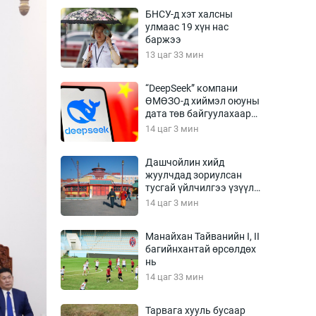
Урлагтай яриа
БНСУ-д хэт халсны
өрчил
улмаас 19 хүн нас
баржээ
энд-Эрхэм баян
13 цаг 33 мин
“DeepSeek” компани
ӨМӨЗО-д хиймэл оюуны
хүний үг
дата төв байгуулахаар
төлөвлөж байна
14 цаг 3 мин
Дашчойлин хийд
жуулчдад зориулсан
ага
Бусад
тусгай үйлчилгээ үзүүлж
эхэлжээ
14 цаг 3 мин
Фото
сурвалжлагч
Видео
Манайхан Тайванийн I, II
Инфографик
багийнхантай өрсөлдөх
нь
Санал асуулга
14 цаг 33 мин
Тарвага хууль бусаар