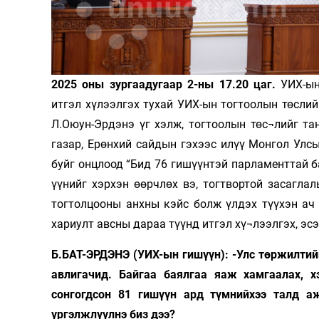
Олимп 2024
2025 оны зургаадугаар 2-ны 17.20 цаг.
УИХ-ын
итгэл хүлээлгэх тухай УИХ-ын тогтоолын төсли
Л.Оюун-Эрдэнэ үг хэлж, тогтоолын төс¬лийг та
газар, Ерөнхий сайдын гэхээс илүү Монгол Улс
буйг онцлоод “Бид 76 гишүүнтэй парламенттай б
үүнийг хэрхэн өөрчлөх вэ, тогтвортой засагл
тогтолцооны анхны кэйс болж үлдэх түүхэн ач 
хариулт авсны дараа түүнд итгэл хү¬лээлгэх, эс
Б.БАТ-ЭРДЭНЭ (УИХ-ын гишүүн): -Улс төржилтийн
авлигачид. Байгаа баялгаа яаж хамгаалах, х
сонгогдсон 81 гишүүн ард түмнийхээ талд а
үргэлжлүүлнэ биз дээ?