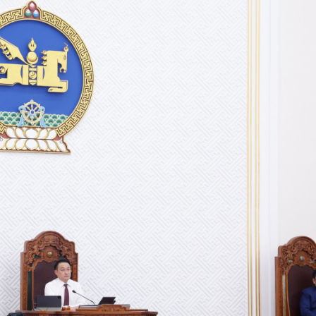
Ханш
Хэрэг з
Эрэлттэй мэдээ
Эрүүл м
Хууль ёс
Хүмүүс
Албаны 
Бусад
Life style
Ярилцл
Зөвлөгөө
Хоймор
Өнөөдрийн тухай
Уншигч-
өл