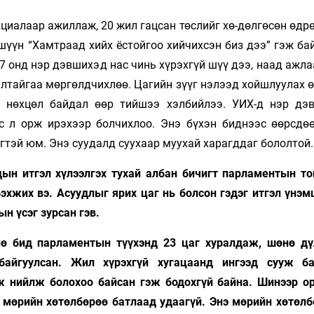
циалаар ажиллаж, 20 жил гацсан төслийг хө-дөлгөсөн өдр
шүүн “Хамтраад хийх ёстойгоо хийчихсэн биз дээ” гэж ба
 онд нэр дэвшихэд нас чинь хүрэхгүй шүү дээ, наад ажла
галтайгаа мөргөлдчихлөө. Цагийн зүүг нэлээд хойшлуулах
н нөхцөл байдал өөр тийшээ хэлбийлээ. УИХ-д нэр дэ
с л орж ирэхээр болчихлоо. Энэ бүхэн биднээс өөрсдө
гтэй юм. Энэ суудалд суухаар муухай харагддаг бололтой.
н итгэл хүлээлгэх тухай албан бичигт парламентын то
эхжих вэ. Асуудлыг ярих цаг нь болсон гэдэг итгэл үнэм
н үсэг зурсан гэв.
ө бид парламентын түүхэнд 23 цаг хуралдаж, шөнө дү
айгуулсан. Жил хүрэхгүй хугацаанд ингээд сууж б
ж нийлж болохоо байсан гэж бодохгүй байна. Шинээр о
н мөрийн хөтөлбөрөө батлаад удаагүй. Энэ мөрийн хөтөлб