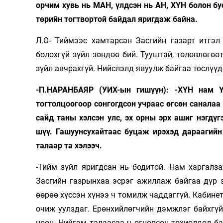
орчим хувь нь МАН, үлдсэн нь АН, ХҮН болон б
төрийн тогтвортой байдал яригдаж байна.
Л.О- Тиймээс хамтарсан Засгийн газарт итгэл
болохгүй зүйл зөндөө бий. Тууштай, төлөвлөгөө
зүйл авчрахгүй. Нийслэлд явуулж байгаа төслүүд
-П.НАРАНБАЯР (УИХ-ын гишүүн): -ХҮН нам Ү
тогтолцоогоор сонгогдсон учраас өгсөн саналаа
сайд таны хэлсэн улс, эх орны эрх ашиг нэгдү
шүү. Гашуунсухайтаас буцаж ирэхэд дараагийн
талаар та хэлээч.
-Тийм зүйл яригдсан нь бодитой. Нам харгалз
Засгийн газрынхаа эсрэг ажиллаж байгаа дүр з
өөрөө хүссэн хүнээ ч томилж чаддаггүй. Кабинет
очиж уулздаг. Ерөнхийлөгчийн дэмжлэг байхгүй
цөөн. Нийгэм талаасаа ч огцорсон тохиолдол ба