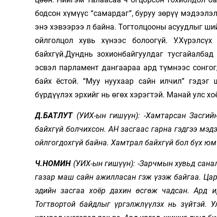
бодсон хүмүүс “самардаг”, буруу зөрүү мэдээлэл
энэ хэвээрээ л байна. Тогтолцооны асуудлыг ший
ойлголцол хувь хүнээс болоогүй. У.Хүрэлс
байхгүй.Дунднь зохионбайгуулдаг тусгайалбад
эсвэл парламент дангаараа ард түмнээс сонгогд
байх ёстой. “Муу нуухаар сайн илчил” гэдэг
бүрдүүлэх эрхийг нь өгөх хэрэгтэй. Манай улс хо
Д.БАТЛУТ
(УИХ-ын гишүүн): -Хамтарсан Засгийн
байхгүй болчихсон. АН засгаас гарна гэдгээ мэд
ойлгогдохгүй байна. Хамтрал байхгүй бол бүх юм
Ч.НОМИН
(УИХ-ын гишүүн): -Зарчмын хувьд санал
газар маш сайн ажилласан гэж үзэж байгаа. Цар 
эдийн засгаа хоёр дахин өсгөж чадсан. Ард 
Тогтвортой байдлыг үргэлжлүүлэх нь зүйтэй. 