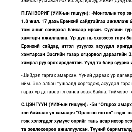
хямрал үүсгэвэл яах вэ. Ард иргэд, жижиг дунд би
П.ГАНЗОРИГ (УИХ-ын гишүүн): -Монголын төр зас
1.8 жил. 17 дахь Ерөнхий сайдтайгаа ажиллаж б
том ашиг сонирхол байсаар ирсэн. Сүүлийн гу
хамтарч ажиллалаа. Үр дүн нь эхнээсээ гарч б
Ерөнхий сайдад итгэл үзүүлэх асуудал яригд
хамтарсан Засгийн газар огцорвол дараагийн З
хямрал руу орох эрсдэлтэй. Үүнд та байр сууриа 
-Шийдэл гаргах амархан. Үүний дараах үр дагавр
ийм. Энэ албан тушаалд хоргодож, асуудал гаран
гарах үр дагаварт л санаа зовж байна. Тиймээс 
С.ЦЭНГҮҮН (УИХ-ын гишүүн): -Би “Огцрох амарх
хэн байхаас үл хамаарч “Орлогоо нотол” гэдэг 
гэж хэлэгддэг хүмүүс өөрийг тань асар ихээр эс
та зөвлөхөөрөө ажиллуулсан. Түүний баримталда