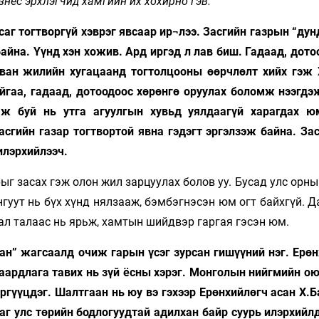
знес эрхлэгчид хамгийн их хохирно гэв.
аг тогтворгүй хэврэг явсаар ир¬лээ. Засгийн газрын “ду
айна. Үүнд хэн хожив. Ард иргэд л лав биш. Гадаад, дот
рван жилийн хугацаанд тогтолцооны өөрчлөлт хийх гэж
айгаа, гадаад, дотоодоос хөрөнгө оруулах боломж нээгдэ
аж буй нь утга агуулгын хувьд уялдаагүй харагдах ю
асгийн газар тогтвортой явна гэдэгт эргэлзэж байна. За
илэрхийлээч.
ыг засах гэж олон жил зарцуулах болов уу. Бусад улс орн
гуут нь бүх хүнд нялзааж, бэмбэгнэсэн юм огт байхгүй. 
тал талаас нь ярьж, хамтын шийдвэр гаргая гэсэн юм.
ан” жагсаалд очиж гарын үсэг зурсан гишүүний нэг. Ерөн
шаардлага тавих нь зүй ёсны хэрэг. Монголын нийгмийн о
эргүүцдэг. Шалтгаан нь юу вэ гэхээр Ерөнхийлөгч асан Х.
г улс төрийн бодлогуудтай адилхан байр суурь илэрхийлд