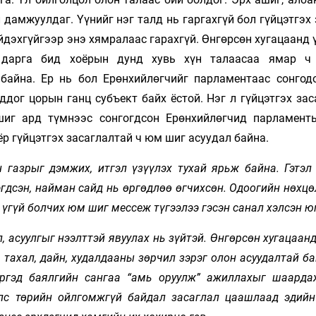
 дамжуулдаг. Үүнийг нэг талд нь гаргахгүй бол гүйцэтгэх
дэхгүйгээр энэ хямралаас гарахгүй. Өнгөрсөн хугацаанд 
үх дарга бид хоёрын дунд хувь хүн талаасаа ямар ч
 байна. Ер нь бол Ерөнхийлөгчийг парламентаас сонгодо
дог цорын ганц субъект байх ёстой. Нэг л гүйцэтгэх зас
 шиг ард түмнээс сонгогдсон Ерөнхийлөгчид парламент
ёр гүйцэтгэх засаглалтай ч юм шиг асуудал байна.
 газрыг дэмжих, итгэл үзүүлэх тухай ярьж байна. Гэтэл
эгдсэн, найман сайд нь өргөдлөө өгчихсөн. Одоогийн нөхц
 үгүй болчих юм шиг мессеж түгээлээ гэсэн санал хэлсэн ю
, асуулгыг нээлттэй явуулах нь зүйтэй. Өнгөрсөн хугацаан
тахал, дайн, худалдааны зөрчил зэрэг олон асуудалтай б
иргэд баялгийн сангаа “амь оруулж” ажиллахыг шаарда
Улс төрийн ойлгомжгүй байдал засаглал цаашлаад эдийн