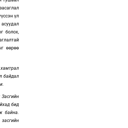
Сошиал хийрхэлд
 засаглал
“барьцаалагдсан” сайд,
дарга нарын туйлшрал
үүссэн үл
20 цаг 33 мин
 асуудал
г болох,
Боловсролын чанар
уруудах бүрд босгоо
аглалтай
намсгасаар л байх уу
ыг өөрөө
21 цаг 3 мин
Монгол Улсын эмэгтэй
 хамтрал
шигшээ баг өмсгөлөө
гардан авлаа
өл байдал
Уржигдар 18 цаг 31 мин
м.
К.Роналдугийн хуримд
д Засгийн
хэн уригдав
айхад бид
Уржигдар 17 цаг 00 мин
ж байна.
 засгийн
“Халзан бүрэгтэй”