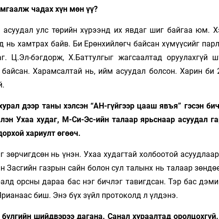
амгаалж чадах хүн мөн үү?
м асуудал улс төрийн хүрээнд их явдаг шиг байгаа юм. Х
д нь хамтрах байв. Би Ерөнхийлөгч байсан хүмүүсийг пар
г. Ц.Эл-бэгдорж, Х.Баттулгыг жагсаалтад оруулахгүй ш
байсан. Харамсалтай нь, ийм асуудал болсон. Харин би 
й.
рал дээр таны хэлсэн “АН-гүйгээр цааш явъя” гэсэн бич
члэн Ухаа худаг, М-Си-Эс-ийн талаар ярьснаар асуудал г
дорхой хариулт өгөөч.
г зөрчигдсөн нь үнэн. Ухаа худагтай холбоотой асуудлаа
н Засгийн газрын сайн болон сул талынх нь талаар зөндө
алд орсны дараа бас нэг бичлэг тавигдсан. Тэр бас дэми
Ярианаас биш. Энэ бүх зүйл протоколд л үлдэнэ.
бүлгийн шийдвэрээ дагана. Санал хураалтад оролцохгүй.