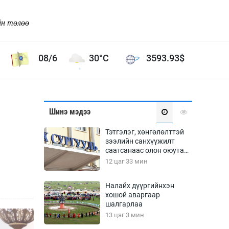
йн төлөө
08/6
30°C
3593.93
$
Соёл урлаг
Шинэ мэдээ
ой хөгжлийн зорилго -
Сонгодог урлаг
Тэтгэлэг, хөнгөлөлттэй
Ардын урлаг
зээлийн санхүүжилт
саатсанаас олон оюутан
Дүрслэх урлаг
төлбөрийн дарамтад
12 цаг 33 мин
Өв соёл
оров
таг
Кино урлаг
Налайх дүүргийнхэн
хошой аваргаар
 орчин
Цирк
шалгарлаа
ол
13 цаг 3 мин
Рок поп, хип хоп
энд