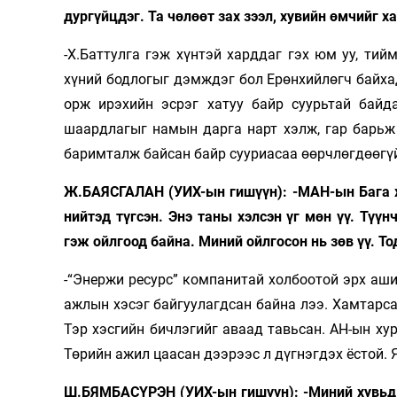
дургүйцдэг. Та чөлөөт зах зээл, хувийн өмчийг х
-Х.Баттулга гэж хүнтэй харддаг гэх юм уу, тий
хүний бодлогыг дэмждэг бол Ерөнхийлөгч байха
орж ирэхийн эсрэг хатуу байр суурьтай байда
шаардлагыг намын дарга нарт хэлж, гар барьж 
баримталж байсан байр сууриасаа өөрчлөгдөөгү
Ж.БАЯСГАЛАН (УИХ-ын гишүүн): -МАН-ын Бага ху
нийтэд түгсэн. Энэ таны хэлсэн үг мөн үү. Түүн
гэж ойлгоод байна. Миний ойлгосон нь зөв үү. То
-“Энержи ресурс” компанитай холбоотой эрх аши
ажлын хэсэг байгуулагдсан байна лээ. Хамтарса
Тэр хэсгийн бичлэгийг аваад тавьсан. АН-ын хур
Төрийн ажил цаасан дээрээс л дүгнэгдэх ёстой. 
Ш.БЯМБАСҮРЭН (УИХ-ын гишүүн): -Миний хувьд 