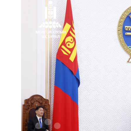
126-гийн НЭГ
Ертөнц
Спорт
Нийгэм
Бөх
Техник технологи
Сагсан бөмбөг
Шинжлэх ухаан
Хөлбөмбөг
Сонин хачин
Олимпын төрөл
Дэлхийн монгол
Тулааны спорт
Олимпын бус төр