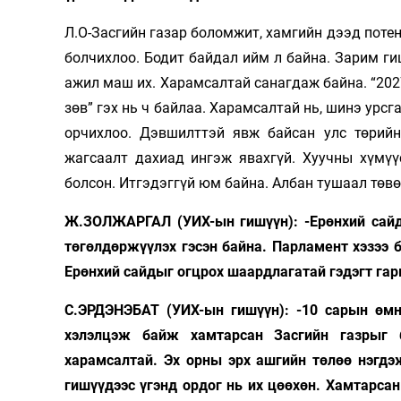
Л.О-Засгийн газар боломжит, хамгийн дээд потен
болчихлоо. Бодит байдал ийм л байна. Зарим ги
ажил маш их. Харамсалтай санагдаж байна. “2027
зөв” гэх нь ч байлаа. Харамсалтай нь, шинэ урс
орчихлоо. Дэвшилттэй явж байсан улс төрий
жагсаалт дахиад ингэж явахгүй. Хуучны хүмүү
болсон. Итгэдэггүй юм байна. Албан тушаал төвө
Ж.ЗОЛЖАРГАЛ (УИХ-ын гишүүн): -Ерөнхий сайды
төгөлдөржүүлэх гэсэн байна. Парламент хэзээ б
Ерөнхий сайдыг огцрох шаардлагатай гэдэгт гары
С.ЭРДЭНЭБАТ (УИХ-ын гишүүн): -10 сарын өмн
хэлэлцэж байж хамтарсан Засгийн газрыг б
харамсалтай. Эх орны эрх ашгийн төлөө нэгдэ
гишүүдээс үгэнд ордог нь их цөөхөн. Хамтарса