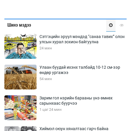
Шинэ мэдээ
Сэтгэцийн эрүүл мэндэд “санаа тавих” олон
улсын хурал зохион байгуулна
24 мин
Улаан буудай ихэнх талбайд 10-12 см-ээр
өндөр ургажээ
54 мин
Зарим гол нэрийн барааны үнэ өмнөх
сарынхаас буурчээ
1 цаг 24 мин
Хиймэл оюун хяналтаас гарч байна