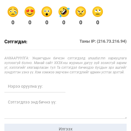
0
0
0
0
0
0
Сэтгэгдэл:
Таны IP: (216.73.216.94)
АНХААРУУЛГА: Уншигчдын бичсэн сэтгэгдэлд unuudur.mn хариуцлага
хүлээхгүй болно. Манай сайт ХХЗХ-ны журмын дагуу зүй зохисгүй зарим
үг, хэллэгийг хязгаарласан тул Та сэтгэгдэл бичихдээ бусдын эрх ашгийг
хүндэтгэн үзнэ үү. Хэм хэмжээ зөрчсөн сэтгэгдлийг админ устгах эрхтэй.
Илгээх