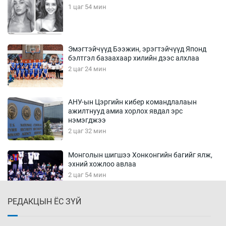
1 цаг 54 мин
Эмэгтэйчүүд Бээжин, эрэгтэйчүүд Японд
бэлтгэл базаахаар хилийн дээс алхлаа
2 цаг 24 мин
АНУ-ын Цэргийн кибер командлалаын
ажилтнууд амиа хорлох явдал эрс
нэмэгджээ
2 цаг 32 мин
Монголын шигшээ Хонконгийн багийг ялж,
эхний хожлоо авлаа
2 цаг 54 мин
РЕДАКЦЫН ЁС ЗҮЙ
Техникийн өндөр үзүүлэлттэй агаарын хөлөг
худалдан авах хүсэлтээ уламжлав