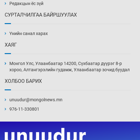
3 цаг 24 мин
Редакцын ёс зүй
СУРТАЛЧИЛГАА БАЙРШУУЛАХ
“Шатахууны бус, бодлогын хомсдол
нүүрлээд байна”
Үнийн санал харах
3 цаг 54 мин
ХАЯГ
Дөрвөн чиглэлд шөнийн автобус иргэдэд
үйлчилж буй гэв
Монгол Улс, Улаанбаатар 14200, Сүхбаатар дүүрэг 8-р
4 цаг 24 мин
хороо, Алтангэрэлийн гудамж, Улаанбаатар зочид буудал
ХОЛБОО БАРИХ
“Туул усан цогцолбор”-ын ТЭЗҮ-ийг
Энэтхэгийн компанид хариуцуулжээ
unuudur@mongolnews.mn
4 цаг 54 мин
976-11-330801
Алтны үнэ долоо хоногийнхоо дээд түвшинд
хүрэв
5 цаг 24 мин