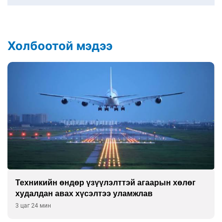
Холбоотой мэдээ
Техникийн өндөр үзүүлэлттэй агаарын хөлөг
худалдан авах хүсэлтээ уламжлав
3 цаг 24 мин