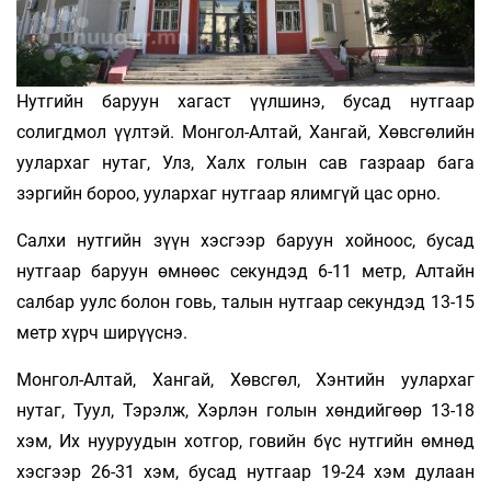
Нутгийн баруун хагаст үүлшинэ, бусад нутгаар
солигдмол үүлтэй. Монгол-Алтай, Хангай, Хөвсгөлийн
уулархаг нутаг, Улз, Халх голын сав газраар бага
зэргийн бороо, уулархаг нутгаар ялимгүй цас орно.
Салхи нутгийн зүүн хэсгээр баруун хойноос, бусад
нутгаар баруун өмнөөс секундэд 6-11 метр, Алтайн
салбар уулс болон говь, талын нутгаар секундэд 13-15
метр хүрч ширүүснэ.
Монгол-Алтай, Хангай, Хөвсгөл, Хэнтийн уулархаг
нутаг, Туул, Тэрэлж, Хэрлэн голын хөндийгөөр 13-18
хэм, Их нууруудын хотгор, говийн бүс нутгийн өмнөд
хэсгээр 26-31 хэм, бусад нутгаар 19-24 хэм дулаан