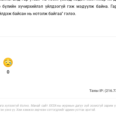
р бүлийн хүчирхийлэл үйлдээгүй гэж мэдүүлж байна. Га
йлдэж байсан нь нотолж байгаа" гэлээ.
0
Таны IP: (216.7
га хүлээхгүй болно. Манай сайт ХХЗХ-ны журмын дагуу зүй зохисгүй зарим үг
эн үзнэ үү. Хэм хэмжээ зөрчсөн сэтгэгдлийг админ устгах эрхтэй.