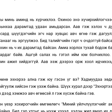
ны минь аминд нь хүрчихлээ. Охиноо энэ хүчирхийлэгчээ
вынхаа дарамтад удаан амьдарсан. Аав гэж хэлэх ч ду
 сард шүүгдэгчийн эгч нар хувцас авч өгнө гэж дагуул
Санааг нь эргүүлжээ. Бид талийгчийн гэрт ч очдоггүй байс
 охин нь ч их дарамтад байсан. Амиа хорлох тухай бодож 
хардаг байв. Ашгүй салах нь гэтэл ийм юм болчихлоо.
чин ажил хийдэггүй. Аав ээж дээрээ орж хоол идчихээ
өмнө эхнэрээ ална гэж юу гэсэн үг вэ? Хадмуудаа хөд
айгуулж хийсэн гэж үзэж байна. Шүүх хурал дээр "Эхнэртэ
 дээд хэмжээ авч өгөөсэй л гэж хүсэж байна гэв.
ын үеэр хохирогчийн өмгөөлөгч "Миний үйлчлүүлэгчийг а
байна. Бид гар утсыг нь нээж үзээд, хэдэн жил ямар их 