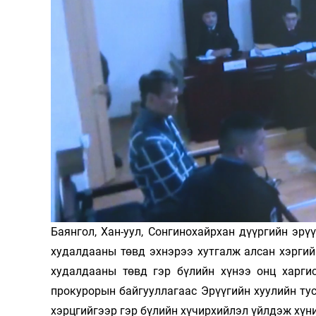
126-гийн НЭГ
Ертөнц
Спорт
Нийгэм
Бөх
Техник технологи
Сагсан бөмбөг
Баянгол, Хан-уул, Сонгинохайрхан дүүргийн эр
Шинжлэх ухаан
Хөлбөмбөг
худалдааны төвд эхнэрээ хутгалж алсан хэргийн
Сонин хачин
Олимпын төрөл
худалдааны төвд гэр бүлийн хүнээ онц харгис
прокурорын байгууллагаас Эрүүгийн хуулийн тусг
Дэлхийн монгол
Тулааны спорт
хэрцгийгээр гэр бүлийн хүчирхийлэл үйлдэж хүни
Олимпын бус төр