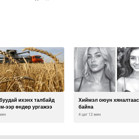
буудай ихэнх талбайд
Хиймэл оюун хяналтаас
см-ээр өндөр ургажээ
байна
 мин
4 цаг 12 мин