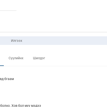
Илгээх
Сүүлийнх
Шилдэг
өөд бгаам
 болно. Хов бол муу мэдээ