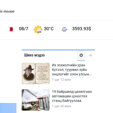
йн төлөө
08/7
30°C
3593.93
$
Соёл урлаг
Шинэ мэдээ
ой хөгжлийн зорилго -
Сонгодог урлаг
Их зохиолчийн уран
Ардын урлаг
бүтээл, туурвил зүйн
онцлогийг олон улсын
Дүрслэх урлаг
судлаачид хэлэлцлээ
1 цаг 12 мин
Өв соёл
таг
Кино урлаг
19 байршилд цахилгаан
автомашин цэнэглэх
 орчин
Цирк
станц байгууллаа
ол
1 цаг 42 мин
Рок поп, хип хоп
энд