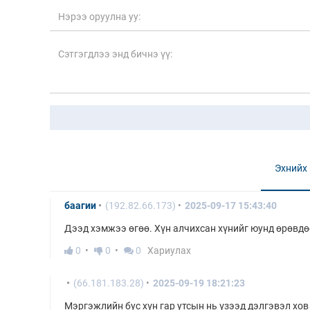
Эхнийх
баагии
(192.82.66.173)
2025-09-17 15:43:40
Дээд хэмжээ өгөө. Хүн алчихсан хүнийг юунд өрөвд
0
0
0
Хариулах
(66.181.183.28)
2025-09-19 18:21:23
Мэргэжлийн бус хүн гар утсын нь үзээд дэлгэвэл хов