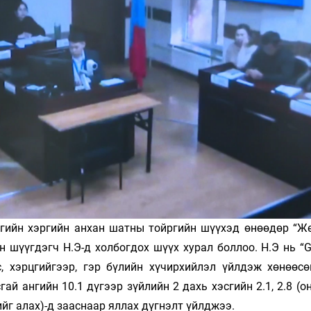
Ханш
Хэрэг з
Эрэлттэй мэдээ
Эрүүл м
Хууль ёс
Хүмүүс
Албаны 
Бусад
Life style
Ярилцл
Зөвлөгөө
Хоймор
Өнөөдрийн тухай
Уншигч-
үүгийн хэргийн анхан шатны тойргийн шүүхэд өнөөдөр “Ж
 шүүгдэгч Н.Э-д холбогдох шүүх хурал боллоо. Н.Э нь “G
, хэрцгийгээр, гэр бүлийн хүчирхийлэл үйлдэж хөнөөсө
ай ангийн 10.1 дүгээр зүйлийн 2 дахь хэсгийн 2.1, 2.8 (о
йг алах)-д зааснаар яллах дүгнэлт үйлджээ.
өл