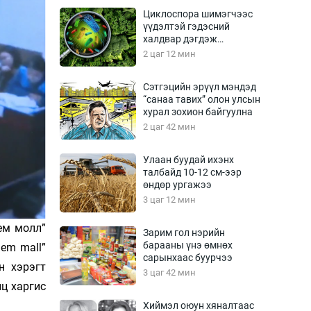
Урлагтай яриа
Циклоспора шимэгчээс
өрчил
үүдэлтэй гэдэсний
халдвар дэгдэж
энд-Эрхэм баян
болзошгүй
2 цаг 12 мин
Сэтгэцийн эрүүл мэндэд
“санаа тавих” олон улсын
хүний үг
хурал зохион байгуулна
2 цаг 42 мин
Улаан буудай ихэнх
талбайд 10-12 см-ээр
ага
Бусад
өндөр ургажээ
3 цаг 12 мин
Фото
сурвалжлагч
Видео
ем молл”
Зарим гол нэрийн
Инфографик
барааны үнэ өмнөх
em mall”
сарынхаас буурчээ
Санал асуулга
н хэрэгт
3 цаг 42 мин
нц харгис
Хиймэл оюун хяналтаас