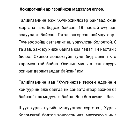
Олимп 2024
Хохирогчийн ар гэрийнхэн мэдээлэл өглөө.
Талийгаачийн ээж "Хүчирхийлсээр байгаад охи
жаргана гэж бодож байсан. 18 настай хүү аа
зодуулдаг байсан. Гэтэл өнгөрсөн наймдугаар
Түүнээс хойш сэтгэлийг нь урвуулсан бололтой. 
та аав, ээж юу хийж байгаа юм гэдэг. 14 настай
билээ. Охиноо зовоохгүйн тулд бид аяыг нь 
харамсалтай байна. Охиныг минь алсан алуур
охиныг дарамталдаг байсан" юм.
Талийгаачийн аав "Хүүгийнхээ төрсөн өдрийн 
хойгуур нь алж байгаа нь санаатайгаар зохион б
байсан" гэж мэдүүлж байна. Энэ бол жүжиг. Ялын
Шүүх хурлын үеийн мэдүүлгээс хүргэвэл, Хурл
боломжгүй болтол зовоосон чат, мессежүүд нь 