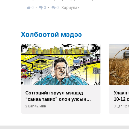
0
0
0
Хариулах
Холбоотой мэдээ
Сэтгэцийн эрүүл мэндэд
Улаан 
р
“санаа тавих” олон улсын
10-12 
хурал зохион байгуулна
2 цаг 42 мин
3 цаг 12