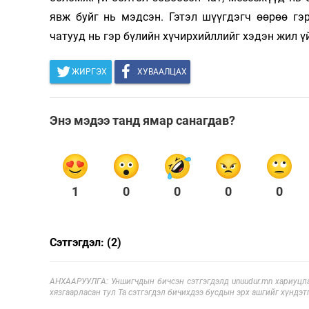
явж буйг нь мэдсэн. Гэтэл шүүгдэгч өөрөө гэ
чатууд нь гэр бүлийн хүчирхийллийг хэдэн жил ү
ЖИРГЭХ
ХУВААЛЦАХ
Энэ мэдээ танд ямар санагдав?
1
0
0
0
0
Сэтгэгдэл: (2)
АНХААРУУЛГА: Уншигчдын бичсэн сэтгэгдэлд unuudur.mn хариуцла
хязгаарласан тул Та сэтгэгдэл бичихдээ бусдын эрх ашгийг хүндэтг