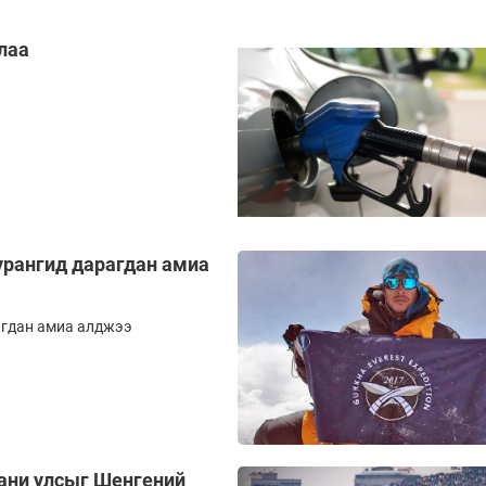
лаа
урангид дарагдан амиа
агдан амиа алджээ
ани улсыг Шенгений