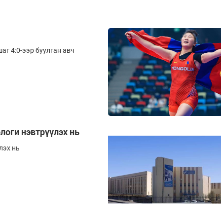
г 4:0-ээр буулган авч
логи нэвтрүүлэх нь
лэх нь