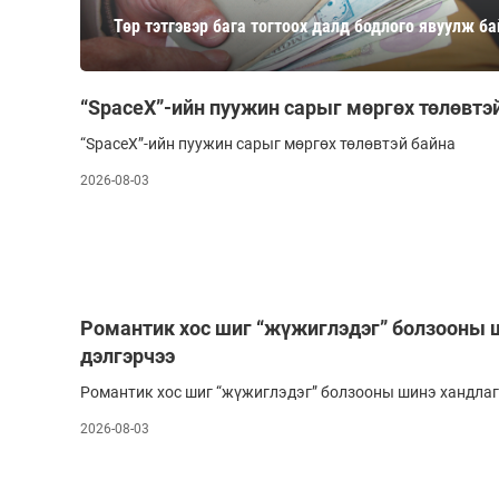
126-гийн НЭГ
Төр тэтгэвэр бага тогтоох далд бодлого явуулж б
“SpaceX”-ийн пуужин сарыг мөргөх төлөвтэ
“SpaceX”-ийн пуужин сарыг мөргөх төлөвтэй байна
2026-08-03
Ертөнц
Спорт
Нийгэм
Бөх
Романтик хос шиг “жүжиглэдэг” болзооны 
дэлгэрчээ
Техник технологи
Сагсан бөмбөг
Шинжлэх ухаан
Хөлбөмбөг
Романтик хос шиг “жүжиглэдэг” болзооны шинэ хандлаг
Сонин хачин
Олимпын төрөл
2026-08-03
Дэлхийн монгол
Тулааны спорт
Олимпын бус төр