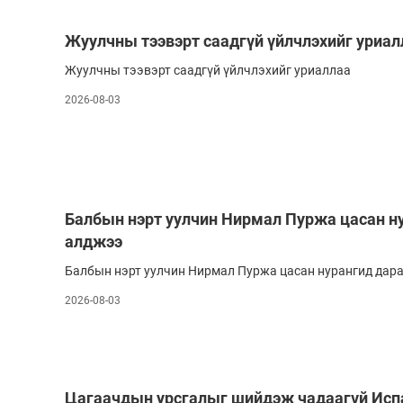
Олимп 2024
Жуулчны тээвэрт саадгүй үйлчлэхийг уриал
Жуулчны тээвэрт саадгүй үйлчлэхийг уриаллаа
2026-08-03
Балбын нэрт уулчин Нирмал Пуржа цасан н
алджээ
Балбын нэрт уулчин Нирмал Пуржа цасан нурангид дар
2026-08-03
Цагаачдын урсгалыг шийдэж чадаагүй Исп