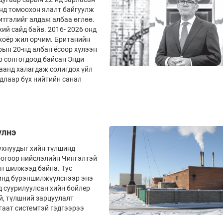
энд томоохон ялалт байгуулж
итгэлийг алдаж албаа өглөө.
ий сайд байв. 2016- 2026 онд
хоёр жил орчим. Британийн
рын 20-нд албан ёсоор хүлээн
р сонгогдоод байсан Энди
цаанд халагдаж солигдох үйл
удлаар бүх нийтийн санал
үлнэ
ухнуудыг хийн түлшинд
оогоор нийслэлийн Чингэлтэй
эн шилжээд байна. Тус
шинд бүрэншилжүүлснээр энэ
д суурилуулсан хийн бойлер
й, түлшний зарцуулалт
гаат системтэй гэдгээрээ