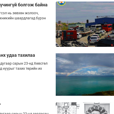
хүчингүй болгож байна
сэл нь зөвхөн жолооч,
ехникийн шаардлагад бүрэн
анх удаа тахилаа
дугаар сарын 23-нд Хөвсгөл
д нуурыг тахих төрийн их
”
дугаар сарын 22-нд зарласан