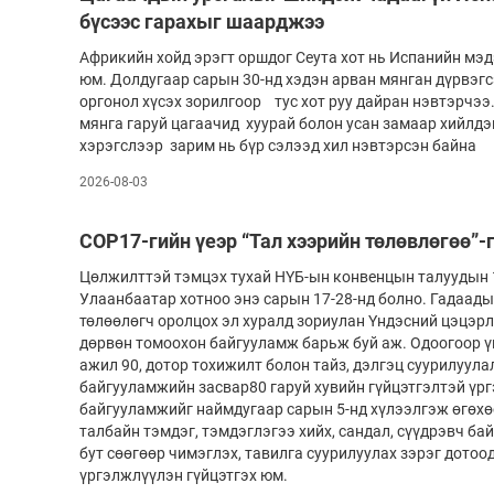
бүсээс гарахыг шаарджээ
Африкийн хойд эрэгт оршдог Сеута хот нь Испанийн мэд
юм. Долдугаар сарын 30-нд хэдэн арван мянган дүрвэг
оргонол хүсэх зорилгоор тус хот руу дайран нэвтэрчээ.
мянга гаруй цагаачид хуурай болон усан замаар хийлдэг
хэрэгслээр зарим нь бүр сэлээд хил нэвтэрсэн байна
2026-08-03
COP17-гийн үеэр “Тал хээрийн төлөвлөгөө”-
Цөлжилттэй тэмцэх тухай НҮБ-ын конвенцын талуудын 1
Улаанбаатар хотноо энэ сарын 17-28-нд болно. Гадаады
төлөөлөгч оролцох эл хуралд зориулан Үндэсний цэцэрл
дөрвөн томоохон байгууламж барьж буй аж. Одоогоор ү
ажил 90, дотор тохижилт болон тайз, дэлгэц суурилуулал
байгууламжийн засвар80 гаруй хувийн гүйцэтгэлтэй үр
байгууламжийг наймдугаар сарын 5-нд хүлээлгэж өгөхө
талбайн тэмдэг, тэмдэглэгээ хийх, сандал, сүүдрэвч ба
бут сөөгөөр чимэглэх, тавилга суурилуулах зэрэг дото
үргэлжлүүлэн гүйцэтгэх юм.