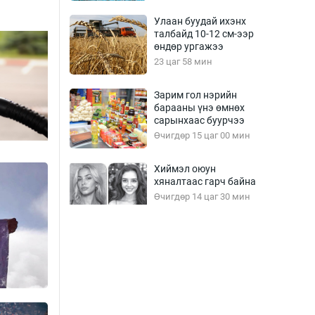
Улаан буудай ихэнх
талбайд 10-12 см-ээр
өндөр ургажээ
23 цаг 58 мин
Зарим гол нэрийн
барааны үнэ өмнөх
сарынхаас буурчээ
Өчигдөр 15 цаг 00 мин
Хиймэл оюун
хяналтаас гарч байна
Өчигдөр 14 цаг 30 мин
Эмэгтэйчүүд Бээжин,
эрэгтэйчүүд Японд
бэлтгэл базаахаар
хилийн дээс алхлаа
Өчигдөр 14 цаг 00 мин