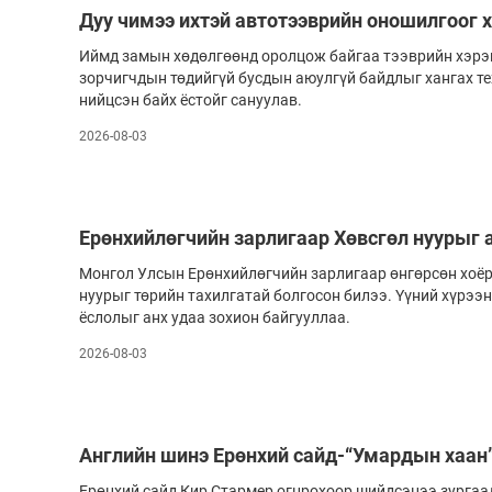
Дуу чимээ ихтэй автотээврийн оношилгоог 
Иймд замын хөдөлгөөнд оролцож байгаа тээврийн хэрэг
зорчигчдын төдийгүй бусдын аюулгүй байдлыг хангах т
нийцсэн байх ёстойг сануулав.
2026-08-03
Ерөнхийлөгчийн зарлигаар Хөвсгөл нуурыг 
Монгол Улсын Ерөнхийлөгчийн зарлигаар өнгөрсөн хоёр
нуурыг төрийн тахилгатай болгосон билээ. Үүний хүрээн
ёслолыг анх удаа зохион байгууллаа.
2026-08-03
Английн шинэ Ерөнхий сайд-“Умардын хаан
Ерөнхий сайд Кир Стармер огцрохоор шийдсэнээ зургаа