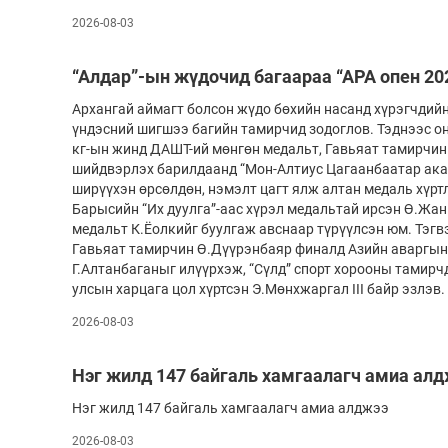
2026-08-03
“Алдар”-ын жүдочид багаараа “АРА опен 20
Архангай аймагт болсон жүдо бөхийн насанд хүрэгчдийн
үндэсний шигшээ багийн тамирчид зодоглов. Тэднээс о
кг-ын жинд ДАШТ-ий мөнгөн медальт, Гавьяат тамирчин
шийдвэрлэх барилдаанд “Мон-Алтиус Цагаанбаатар ака
ширүүхэн өрсөлдөн, нэмэлт цагт ялж алтан медаль хүртл
Барысийн “Их дуулга”-аас хүрэл медальтай ирсэн Ө.Жа
медальт К.Ёолкийг буулгаж авснаар түрүүлсэн юм. Тэгв
Гавьяат тамирчин Ө.Дүүрэнбаяр финалд Азийн аваргын
Г.Алтанбаганыг илүүрхэж, “Сүлд” спорт хорооны тамир
улсын харцага цол хүртсэн Э.Мөнхжаргал III байр эзлэв.
2026-08-03
Нэг жилд 147 байгаль хамгаалагч амиа ал
Нэг жилд 147 байгаль хамгаалагч амиа алджээ
2026-08-03