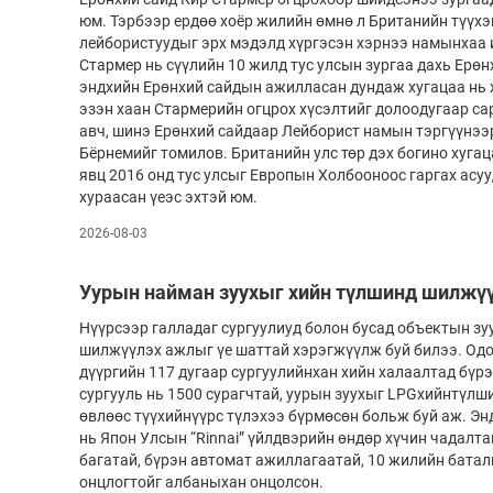
юм. Тэрбээр ердөө хоёр жилийн өмнө л Британийн түүх
лейбористуудыг эрх мэдэлд хүргэсэн хэрнээ намынхaа 
Стармер нь сүүлийн 10 жилд тус улсын зургаа дахь Ерөнх
эндхийн Ерөнхий сайдын ажилласан дундаж хугацаа нь 
эзэн хаан Стармерийн огцрох хүсэлтийг долоодугаар са
авч, шинэ Ерөнхий сайдаар Лейборист намын тэргүүнээ
Бёрнемийг томилов. Британийн улс төр дэх богино хуга
явц 2016 онд тус улсыг Европын Холбооноос гаргах асу
хураасан үеэс эхтэй юм.
2026-08-03
Уурын найман зуухыг хийн түлшинд шилжү
Нүүрсээр галладаг сургуулиуд болон бусад объектын зу
шилжүүлэх ажлыг үе шаттай хэрэгжүүлж буй билээ. Од
дүүргийн 117 дугаар сургуулийнхан хийн халаалтад бүр
сургууль нь 1500 сурагчтай, уурын зуухыг LPGхийнтүл
өвлөөс түүхийнүүрс түлэхээ бүрмөсөн больж буй аж. Эн
нь Япон Улсын “Rinnai” үйлдвэрийн өндөр хүчин чадалта
багатай, бүрэн автомат ажиллагаатай, 10 жилийн батал
онцлогтойг албаныхан онцолсон.