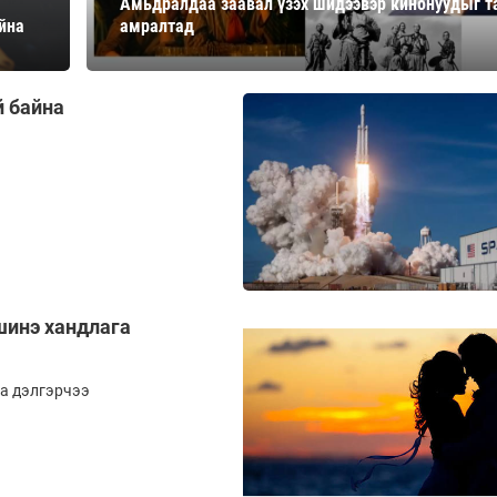
Амьдралдаа заавал үзэх шидээвэр кинонуудыг 
Ханш
айна
амралтад
Хэрэг з
Эрэлттэй мэдээ
Эрүүл м
Хууль ёс
й байна
Хүмүүс
Албаны 
Бусад
Life style
Ярилцл
Зөвлөгөө
Хоймор
шинэ хандлага
Өнөөдрийн тухай
Уншигч-
а дэлгэрчээ
өл