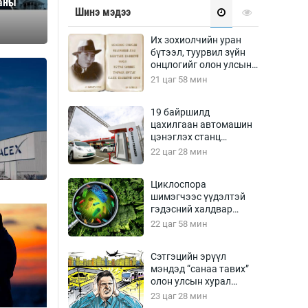
таны
Урлагтай яриа
Шинэ мэдээ
өрчил
энд-Эрхэм баян
Их зохиолчийн уран
бүтээл, туурвил зүйн
онцлогийг олон улсын
судлаачид хэлэлцлээ
21 цаг 58 мин
хүний үг
19 байршилд
цахилгаан автомашин
цэнэглэх станц
байгууллаа
22 цаг 28 мин
ага
Бусад
Циклоспора
шимэгчээс үүдэлтэй
Фото
гэдэсний халдвар
сурвалжлагч
Видео
дэгдэж болзошгүй
22 цаг 58 мин
Инфографик
Сэтгэцийн эрүүл
Санал асуулга
мэндэд “санаа тавих”
олон улсын хурал
зохион байгуулна
23 цаг 28 мин