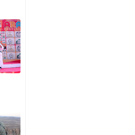
агнах зөрчил
буурсангүй
Уржигдар 15 цаг 00 мин
Х.Улам-Өрнөх байр
урагшилж, долоод
жагсжээ
Уржигдар 14 цаг 30 мин
Ж.Лхагвабат өсвөр
үеийнхний ДАШТ-ийг
дэнсэлнэ
Уржигдар 14 цаг 00 мин
Иран тэсэж үлдсэн ч
удаан хугацаанд хүнд
үеийг туулна
Уржигдар 13 цаг 30 мин
Боловсролын зээлийн
сангаар гадаадад