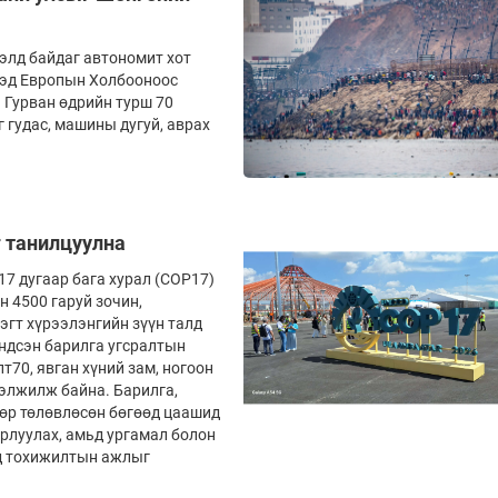
элд байдаг автономит хот
сэд Европын Холбооноос
 Гурван өдрийн турш 70
 гудас, машины дугуй, аврах
г танилцуулна
7 дугаар бага хурал (COP17)
н 4500 гаруй зочин,
эгт хүрээлэнгийн зүүн талд
ндсэн барилга угсралтын
т70, явган хүний зам, ногоон
гэлжилж байна. Барилга,
өр төлөвлөсөн бөгөөд цаашид
йрлуулах, амьд ургамал болон
од тохижилтын ажлыг