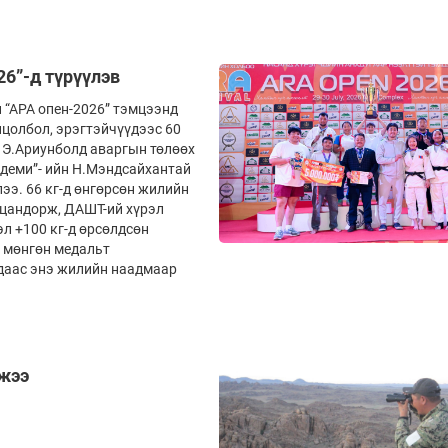
26”-д түрүүлэв
 “АРА опен-2026” тэмцээнд
нцолбол, эрэгтэйчүүдээс 60
 Э.Ариунболд аваргын төлөөх
деми”- ийн Н.Мэндсайхантай
ээ. 66 кг-д өнгөрсөн жилийн
нцандорж, ДАШТ-ий хүрэл
эл +100 кг-д өрсөлдсөн
 мөнгөн медальт
чдаас энэ жилийн наадмаар
джээ